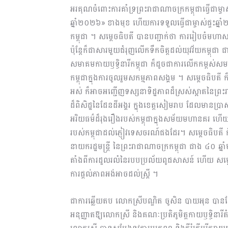
អរគុណចំពោះការគាំទ្រព្រះរាជាណាចក្រកម្ពុជាធ្វើជា
ឆ្នាំ២០២៦» ខាងមុខ ហើយការទទួលធ្វើជាម្ចាស់ផ្ទះឆ្ន
កម្ពុជា ។ សម្ដេចធិបតី បានបញ្ជាក់ថា ការរៀបចំមហាសន្
ប៉ុន្តែក៏ជាសារមួយជំរុញលើកទឹកចិត្តដល់យុវវ័យកម្ពុជា
សមាគមកាយឫទ្ធិនារីកម្ពុជា ក៏ដូចជាការលើកកម្ពស់សម
កម្ពុជាក្នុងការចូលរួមសកម្មភាពសង្គម ។ សម្ដេចធិបតី
អស់ ក៏អាចអញ្ជើញទស្សនាទិដ្ឋភាពដ៏ស្រស់ស្អាតនៃព្
ដ៏ពិសិដ្ឋនៃដែនដីអង្គរ ក្នុងខេត្តសៀមរាប ដែលមានប្រាស
អរិយធម៌ដ៏រុងរឿងរបស់កម្ពុជាក្នុងសម័យមហានគរ ហើយក
របស់កម្ពុជាដល់ភ្ញៀវទេសចរណ៍ផងដែរ។ សម្ដេចធិបតី 
នាយករដ្ឋមន្ត្រី នៃព្រះរាជាណាចក្រកម្ពុជា ជាង ៤០ ឆ្ន
តាំងពីការដួលរលំនៃរបបប្រល័យពូជសាសន៍ ហើយ សម្
ការផ្ដល់ភាពអង់អាចដល់ស្ត្រី ។
ជាការឆ្លើយតប លោកស្រីបណ្ឌិត ចូសិន បាយអុន បាន
អនុញ្ញាតឱ្យលោកស្រី និងគណៈប្រតិភូមិត្តកាយឫទ្ធិនារ