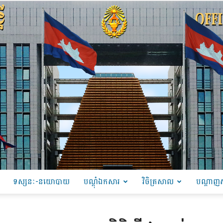
ទស្សនៈ-នយោបាយ
បណ្ដុំឯកសារ
វិចិត្រសាល
បណ្តាញស
PRU