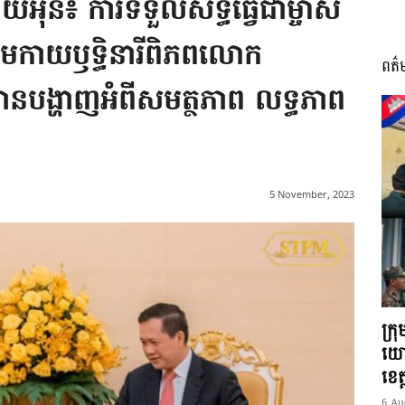
អុន៖ ការទទួលសិទ្ធិធ្វើជាម្ចាស់
គមកាយឫទ្ធិនារីពិភពលោក
ពត៌
I
នបង្ហាញអំពីសមត្ថភាព លទ្ធភាព
អង្គ
5 November, 2023
ភាព​
ក្រ
យោ
ខេត្
6 Au