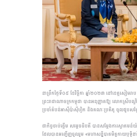
នាព្រឹកថ្ងៃទី០៥ ខែវិច្ឆិកា ឆ្នាំ២០២៣ នៅខេត្តសៀមរា
ព្រះរាជាណាចក្រកម្ពុជា បានអនុញ្ញាតឱ្យ លោកស្រីបណ្
ប្រចាំតំបន់អាស៊ីប៉ាស៊ីហ្វិក និងគណៈប្រតិភូ ចូលជួបស
ជាកិច្ចចាប់ផ្ដើម សម្ដេចធិបតី បានសម្ដែងការស្វាគម
ដែលបានអញ្ជើញចូលរួម «មហាសន្និបាតមិត្តកាយឫទ្ធិនារ