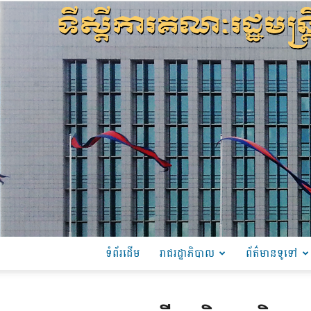
ទំព័រដើម
រាជរដ្ឋាភិបាល
ព័ត៌មានទូទៅ