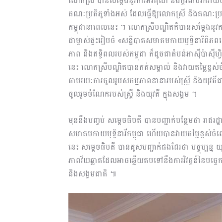
លោកស្រី បានសម្ដែងនូវការអរគុណ និងក្ដីរំភើបរីករាយយ
គណៈប្រតិភូទាំងអស់ ដែលធ្វើឱ្យលោកស្រី និងគណៈប
កម្ពុជានាពេលនេះ ។ លោកស្រីបណ្ឌិតក៏បានសម្ដែងនូវក
ជាម្ចាស់ផ្ទះរៀបចំ «សន្និបាតសមាគមកាយឫទ្ធិនារីព
ភាព និងឥទ្ធិពលរបស់កម្ពុជា ក៏ដូចជាតំបន់អាស៊ីប៉ាស៊ីហ្
នេះ លោកស្រីបណ្ឌិតបានកត់សម្គាល់ និងវាយតម្លៃខ្ពស
តាមរយៈការចូលរួមសកម្មភាពនានារបស់ស្ត្រី និងយុវតីជ
ចូលរួមចំណែករបស់ស្ត្រី និងយុវតី ក្នុងសង្គម ។
មុននឹងបញ្ចប់ សម្ដេចធិបតី បានបញ្ជាក់បន្ថែមថា រាជរដ
សមាគមកាយឫទ្ធិនារីកម្ពុជា ហើយបានវាយតម្លៃខ្ពស់
នេះ សម្ដេចធិបតី បានគូសបញ្ជាក់ផងដែរថា បច្ចុប្បន្ន
ភាពវ័យឆ្លាតដែលអាចឆ្លើយតបទៅនឹងការវិវត្តន៍នៃបច្ចេកវ
និងសង្គមជាតិ ៕