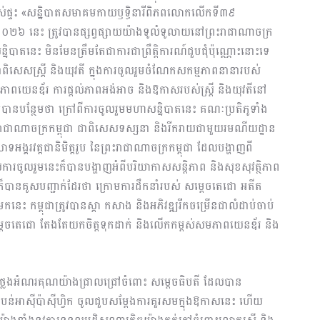
ម្ចាស់ផ្ទះ «សន្និបាតសមាគមកាយឫទ្ធិនារីពិភពលោកលើកទី៣៩
ាំ២០២៦ នេះ ត្រូវបានផ្សព្វផ្សាយយ៉ាងទូលំទូលាយនៅព្រះរាជាណាចក្រ
និបាតនេះ មិនមែនត្រឹមតែជាការជាព្រឹត្តិការណ៍ជួបជុំប៉ុណ្ណោះនោះទេ
 ជាពិសេសស្ត្រី និងយុវតី ក្នុងការចូលរួមចំណែកសកម្មភាពនានារបស់
ភាពយេនឌ័រ ការផ្ដល់ភាពអង់អាច និងឱកាសរបស់ស្ត្រី និងយុវតីនៅ
 ក៏បានបន្ថែមថា ក្រៅពីការចូលរួមមហាសន្និបាតនេះ គណៈប្រតិភូទាំង
រះរាជាណាចក្រកម្ពុជា ជាពិសេសទស្សនា និងរីករាយជាមួយរមណីយដ្ឋាន
ាទអង្គរវត្តជានិមិត្តរូប នៃព្រះរាជាណាចក្រកម្ពុជា ដែលបង្ហាញពី
ារចូលរួមនេះក៏បានបង្ហាញអំពីបរិយាកាសសន្ដិភាព និងសុខសុវត្ថិភាព
ក៏បានគូសបញ្ជាក់ដែរថា ក្រោមការដឹកនាំរបស់ សម្ដេចតេជោ អតីត
ាំមកនេះ កម្ពុជាត្រូវបានស្ដា កសាង និងអភិវឌ្ឍរីកចម្រើនជាលំដាប់ចាប់
ដេចតេជោ តែងតែយកចិត្តទុកដាក់ និងលើកកម្ពស់សមភាពយេនឌ័រ និង
ថ្លែងអំណរគុណយ៉ាងជ្រាលជ្រៅចំពោះ សម្ដេចធិបតី ដែលបាន
ីតំបន់អាស៊ីប៉ាស៊ីហ្វិក ចូលជួបសម្ដែងការគួរសមក្នុងឱកាសនេះ ហើយ