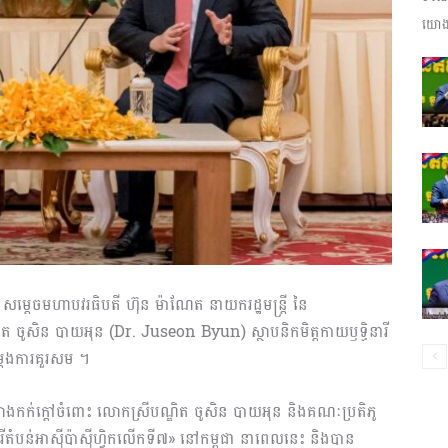
យោងត
ព័ត៌មាន​
និង
ប្រតិកម្ម
ប សម្តេចមហាបវរធិបតី ហ៊ុន ម៉ាណែត នាយករដ្ឋមន្រ្តី នៃ
ឌិត ចូសិន បាយអុន (Dr. Juseon Byun) ស្ថាបនិកមិត្តកាយឫទ្ធិនារី
ម្ដែងការគួរសម ។
ន៍យ៉ាងកក់ក្ដៅចំពោះ លោកស្រីបណ្ឌិត ចូសិន បាយអុន និងគណៈប្រតិភូ
រហ័ស
ីតំបន់អាស៊ីប៉ាស៊ីហ្វិកលើកទី៧» នៅកម្ពុជា នាពេលនេះ និងបាន