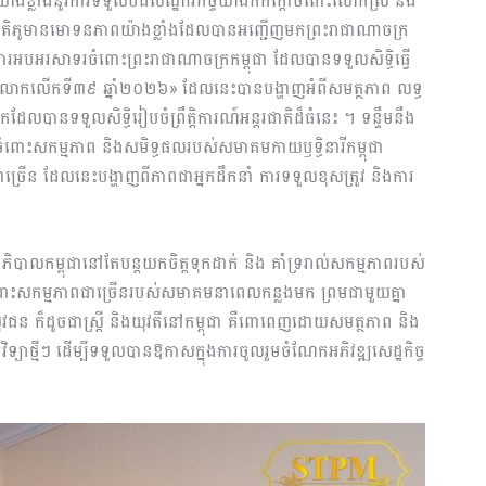
៉ាងខ្លាំងនូវការទទួលបដិសណ្ឋារកិច្ចយ៉ាងកក់ក្ដៅចំពោះលោកស្រី និង
្រតិភូមានមោទនភាពយ៉ាងខ្លាំងដែលបានអញ្ជើញមកព្រះរាជាណាចក្រ
ារអបអរសាទរចំពោះព្រះរាជាណាចក្រកម្ពុជា ដែលបានទទួលសិទ្ធិធ្វើ
ិភពលោកលើកទី៣៩ ឆ្នាំ២០២៦» ដែលនេះបានបង្ហាញអំពីសមត្ថភាព លទ្ធ
វិកដែលបានទទួលសិទ្ធិរៀបចំព្រឹត្តិការណ៍អន្តរជាតិដ៏ធំនេះ ។ ទន្ទឹមនឹង
់ចំពោះសកម្មភាព និងសមិទ្ធផលរបស់សមាគមកាយឫទ្ធិនារីកម្ពុជា
ាច្រើន ដែលនេះបង្ហាញពីភាពជាអ្នកដឹកនាំ ការទទួលខុសត្រូវ និងការ
្ឋាភិបាលកម្ពុជានៅតែបន្តយកចិត្តទុកដាក់ និង គាំទ្ររាល់សកម្មភាពរបស់
ចំពោះសកម្មភាពជាច្រើនរបស់សមាគមនាពេលកន្លងមក ព្រមជាមួយគ្នា
 យុវជន ក៏ដូចជាស្ត្រី និងយុវតីនៅកម្ពុជា គឺពោពេញដោយសមត្ថភាព និង
ិទ្យាថ្មីៗ ដើម្បីទទួលបានឱកាសក្នុងការចូលរួមចំណែកអភិវឌ្ឍសេដ្ឋកិច្ច