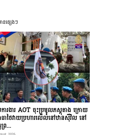
មានផ្សេងៗ
ុមការងារ AOT ចុះប្រមូលភស្តុតាង ក្រោយ
ធាថៃវាយប្រហារលើលំនៅឋានស៊ីវិល នៅ
តព្រ...
gust, 2026