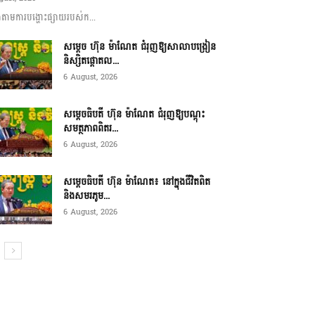
ាមការបង្ហោះផ្សាយរបស់ក...
សម្តេច ហ៊ុន ម៉ាណែត ជំរុញឱ្យសាលាបង្រៀន
និស្សិតផ្តោតល...
6 August, 2026
សម្តេចធិបតី ហ៊ុន ម៉ាណែត ជំរុញឱ្យបណ្តុះ
សមត្ថភាពពិតរ...
6 August, 2026
សម្តេចធិបតី ហ៊ុន ម៉ាណែត៖ នៅក្នុងជីវិតពិត
និងសមរភូម...
6 August, 2026