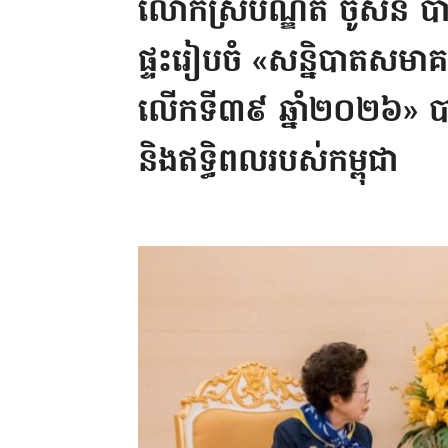
លោកស្រីបណ្ឌិត ចូសិន បាយ
ផ្ទះរៀបចំ «សន្និបាតសមា
លើកទី៣៩ ឆ្នាំ២០២៦» បា
និងឥទ្ធិពលរបស់កម្ពុជា