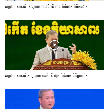
សម្រងប្រសាសន៍ សម្ដេចមហាបវរធិបតី ហ៊ុន ម៉ាណែត អំពីការដាក...
សម្រងប្រសាសន៍ សម្ដេចមហាបវរធិបតី ហ៊ុន ម៉ាណែត ពិធីប្រគល់ស...