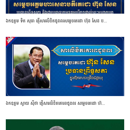
ឯកឧត្តម ទិត សុធា ផ្ញើសារលិខិតជូនពរសម្តេចតេជោ ហ៊ុន សែន ប...
ឯកឧត្តម ស្វាយ ស៊ីថា ផ្ញើសារលិខិតគោរពជូនពរ សម្ដេចតេជោ ហ៊...