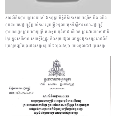
សារលិខិតថ្វាយព្រះពររបស់ ឯកឧត្តមកិត្តិនីតិកោសលបណ្ឌិត ប៊ិន ឈិន
ឧបនាយករដ្ឋមន្រ្តីប្រចាំការ រដ្ឋមន្រ្តីទទួលបន្ទុកទីស្តីការគណៈរដ្ឋមន្រ្តី
ថ្វាយសម្តេចព្រះមហាក្សត្រី នរោត្តម មុនិនាថ សីហនុ ព្រះរវរាជមាតាជាតិ
ខ្មែរ ក្នុងសេរីភាព សេចក្តីថ្លៃថ្នូរ និងសុភមង្គល នៅក្នុងឱកាសព្រះរាជពិធី
បុណ្យចម្រើនព្រះជន្មវស្សាគម្រប់៨៦ព្រះវស្សា យាងចូល៨៧ ព្រះវស្សា