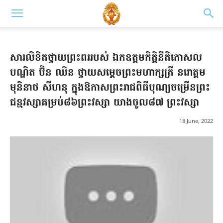
សារលិខិតថ្វាយព្រះពររបស់ ឯកឧត្តមកិត្តិនីតិកោសល
បណ្ឌិត ប៊ិន ឈិន ថ្វាយសម្តេចព្រះមហាក្សត្រី នរោត្តម
មុនិនាថ សីហនុ ក្នុងឱកាសព្រះរាជពិធីបុណ្យចម្រើនព្រះ
ជន្មវស្សាគម្រប់៨៦ព្រះវស្សា យាងចូល៨៧ ព្រះវស្សា
18 June, 2022