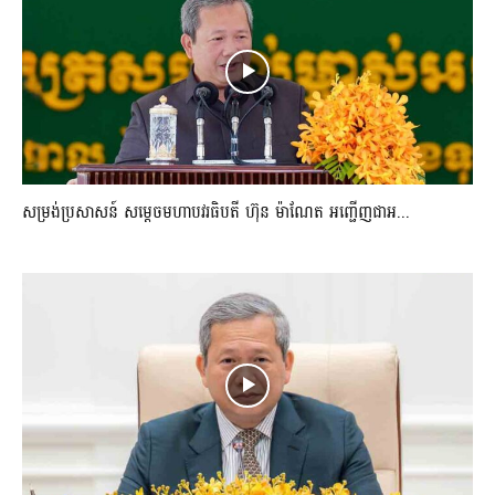
សម្រង់ប្រសាសន៍ សម្ដេចមហាបវរធិបតី ហ៊ុន ម៉ាណែត អញ្ជើញជាអ...