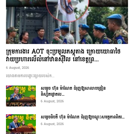
ក្រុមការងារ AOT ចុះប្រមូលភស្តុតាង ក្រោយយោធាថៃ
វាយប្រហារលើលំនៅឋានស៊ីវិល នៅខេត្តព្រ...
6 August, 2026
យោងតាមការបង្ហោះផ្សាយរបស់ក...
សម្តេច ហ៊ុន ម៉ាណែត ជំរុញឱ្យសាលាបង្រៀន
និស្សិតផ្តោតល...
6 August, 2026
សម្តេចធិបតី ហ៊ុន ម៉ាណែត ជំរុញឱ្យបណ្តុះសមត្ថភាពពិតរ...
6 August, 2026