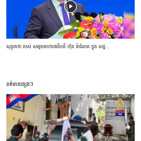
សុន្ទរកថា របស់ សម្ដេចមហាបវរធិបតី ហ៊ុន ម៉ាណែត ក្នុង សន្ន...
ពត៌មានផ្សេងៗ