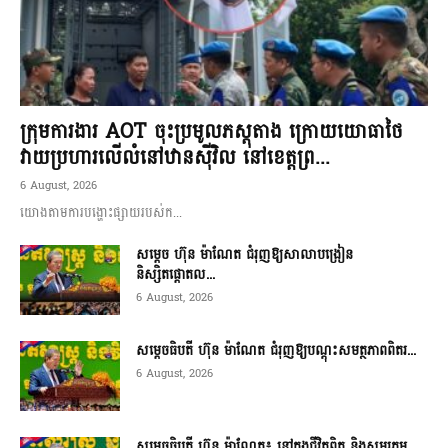
ក្រុមការងារ AOT ចុះប្រមូលភស្តុតាង ក្រោយយោធាថៃ
វាយប្រហារលើលំនៅឋានស៊ីវិល នៅខេត្តព្រ...
6 August, 2026
យោងតាមការបង្ហោះផ្សាយរបស់ក...
សម្តេច ហ៊ុន ម៉ាណែត ជំរុញឱ្យសាលាបង្រៀន
និស្សិតផ្តោតល...
6 August, 2026
សម្តេចធិបតី ហ៊ុន ម៉ាណែត ជំរុញឱ្យបណ្តុះសមត្ថភាពពិតរ...
6 August, 2026
សម្តេចធិបតី ហ៊ុន ម៉ាណែត៖ នៅក្នុងជីវិតពិត និងសមរភូម...