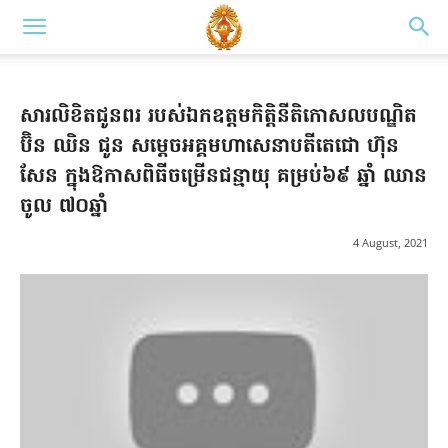
សារលិខិតជូនពរ របស់ឯកឧត្តមកិត្តិនីតិកោសលបណ្ឌិត
ប៊ិន ឈិន ជូន សម្តេចអគ្គមហាសេនាបតីតេជោ ហ៊ុន
សែន ក្នុងឱកាសពិធីចម្រើនជន្មាយុ គម្រប់៦៩ ឆ្នាំ ឈាន
ចូល ៧០ឆ្នាំ
4 August, 2021