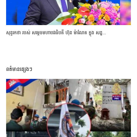
សុន្ទរកថា របស់ សម្ដេចមហាបវរធិបតី ហ៊ុន ម៉ាណែត ក្នុង សន្ន...
ពត៌មានផ្សេងៗ