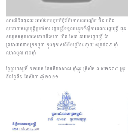
សារលិខិតជូនពរ របស់ឯកឧត្តមកិត្តិនីតិកោសលបណ្ឌិត ប៊ិន ឈិន
ឧបនាយករដ្ឋមន្រ្តីប្រចាំការ រដ្ឋមន្រ្តីទទួលបន្ទុកទីស្តីការគណៈរដ្ឋមន្រ្តី ជូន
សម្តេចអគ្គមហាសេនាបតីតេជោ ហ៊ុន សែន នាយករដ្ឋមន្រ្តី នៃ
ព្រះរាជាណាចក្រកម្ពុជា ក្នុងឱកាសពិធីចម្រើនជន្មាយុ គម្រប់៦៩ ឆ្នាំ
ឈានចូល ៧០ឆ្នាំ
ថ្ងៃព្រហស្បតិ៍ ១២រោច ខែទុតិយាសាឍ ឆ្នាំឆ្លូវ ត្រីស័ក ព.ស២៥៦៥ ត្រូវ
នឹងថ្ងៃទី៥ ខែសីហា ឆ្នាំ២០២១