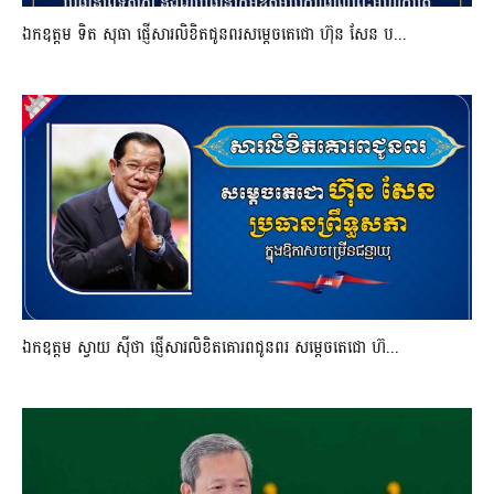
ឯកឧត្តម ទិត សុធា ផ្ញើសារលិខិតជូនពរសម្តេចតេជោ ហ៊ុន សែន ប...
ឯកឧត្តម ស្វាយ ស៊ីថា ផ្ញើសារលិខិតគោរពជូនពរ សម្ដេចតេជោ ហ៊...