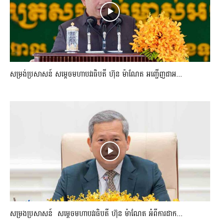
សម្រង់ប្រសាសន៍ សម្ដេចមហាបវរធិបតី ហ៊ុន ម៉ាណែត អញ្ជើញជាអ...
សម្រងប្រសាសន៍ សម្ដេចមហាបវរធិបតី ហ៊ុន ម៉ាណែត អំពីការដាក...