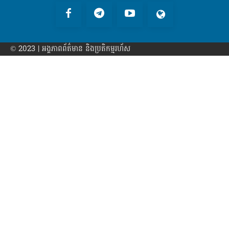
© 2023 | អង្គភាព​ព័ត៌មាន​ និងប្រតិកម្មរហ័ស