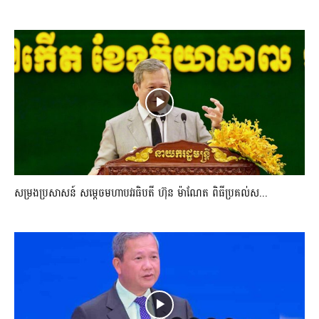
សម្រងប្រសាសន៍ សម្ដេចមហាបវរធិបតី ហ៊ុន ម៉ាណែត ពិធីប្រគល់ស...