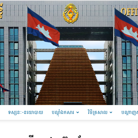
ទស្សនៈ-នយោបាយ
បណ្ដុំឯកសារ
វិចិត្រសាល
បណ្តាញស
PRU