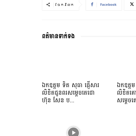
Facebook
ចែករំលែក
ពត៌មានទាក់ទង
ឯកឧត្តម ទិត សុធា ផ្ញើសារ
ឯកឧត្តម 
លិខិតជូនពរសម្តេចតេជោ
លិខិតគ
ហ៊ុន សែន ប...
សម្ដេចត