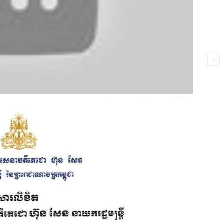
ព័ត៌មាន​
និង
ប្រតិកម្ម
រហ័ស