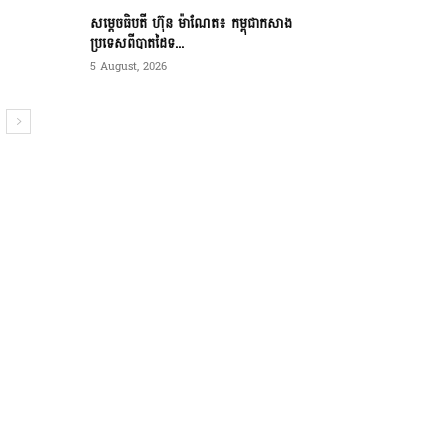
សម្ដេចធិបតី ហ៊ុន ម៉ាណែត៖ កម្ពុជាកសាង
ប្រទេសពីបាតដៃទ...
5 August, 2026