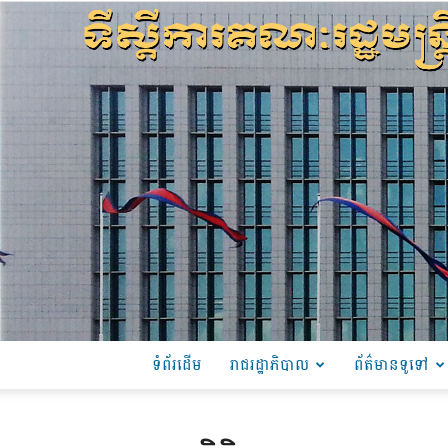
ទំព័រដើម
រាជរដ្ឋាភិបាល
ព័ត៌មានទូទៅ