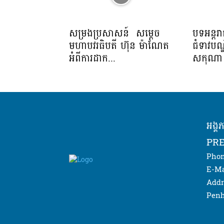
សម្រងប្រសាសន៍ សម្ដេច
បទអន្ត
មហាបវរធិបតី ហ៊ុន ម៉ាណែត
ជំទាវបណ
អំពីការដាក...
សកុណា ក
អង្គ
PRE
Phon
E-Ma
Addr
Penh