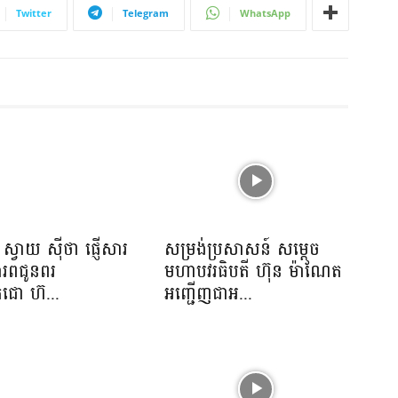
Twitter
Telegram
WhatsApp
ស្វាយ ស៊ីថា ផ្ញើសារ
សម្រង់ប្រសាសន៍ សម្ដេច
ោរពជូនពរ
មហាបវរធិបតី ហ៊ុន ម៉ាណែត
េជោ ហ៊...
អញ្ជើញជាអ...