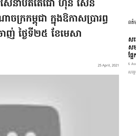
ហាសេនាបតីតេជោ ហ៊ុន សែន
ណាចក្រកម្ពុជា ក្នុងឱកាសប្រារព្ធ
ពត៌
I
រុនចាញ់ ថ្ងៃទី២៥ ខែមេសា
សម្
សមត
ផ្អ
6 Au
អង្គ
25 April, 2021
សម្តេ
ភាព​