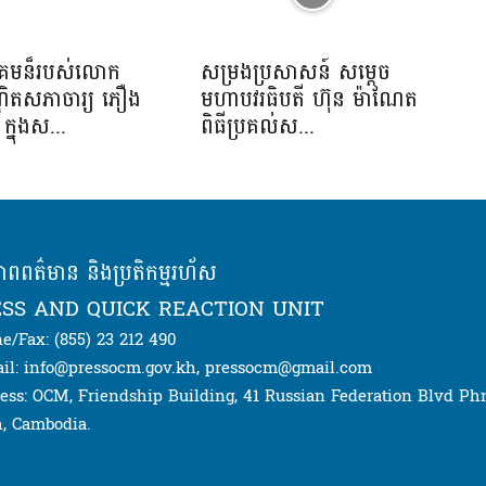
រាគមន៏របស់លោក
សម្រងប្រសាសន៍ សម្ដេច
្ឌិតសភាចារ្យ ភឿង
មហាបវរធិបតី ហ៊ុន ម៉ាណែត
្នុងស...
ពិធីប្រគល់ស...
ភាពពត៌មាន និងប្រតិកម្មរហ័ស
SS AND QUICK REACTION UNIT
e/Fax: (855) 23 212 490
il: info@pressocm.gov.kh, pressocm@gmail.com
ess: OCM, Friendship Building, 41 Russian Federation Blvd P
, Cambodia.