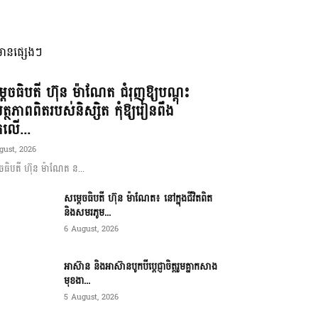
មានផ្សេងៗ
តេចធិបតី ហ៊ុន ម៉ាណែត ជំរុញឱ្យបណ្តុះ
្ថភាពពិតរបស់និស្សិត កុំឱ្យរៀនពឹង
ែកលើ...
gust, 2026
ចធិបតី ហ៊ុន ម៉ាណែត ន...
សម្តេចធិបតី ហ៊ុន ម៉ាណែត៖ នៅក្នុងជីវិតពិត
និងសមរភូម...
6 August, 2026
អាស៊ាន និងអាស៊ានបូកបីប្តេជ្ញាចិត្តរួមគ្នាកសាង
មុខងា...
5 August, 2026