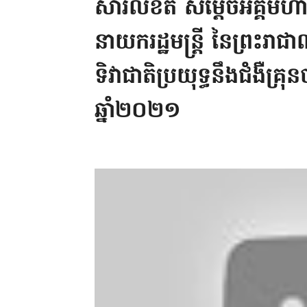
សារលិខិត សម្តេចអគ្គម
នាយករដ្ឋមន្រ្តី នៃព្រះរាជា
ទិវាជាតិប្រយុទ្ធនឹងជំងឺគ្
ឆ្នាំ២០២១