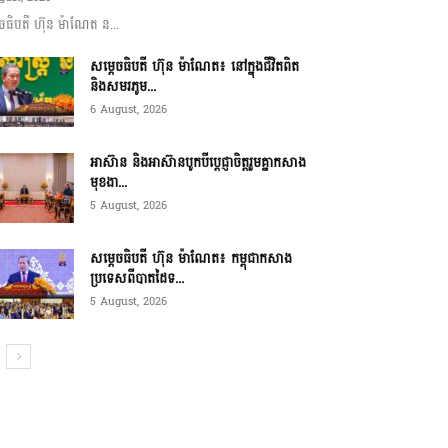
ចធិបតី ហ៊ុន ម៉ាណែត ន...
សម្តេចធិបតី ហ៊ុន ម៉ាណែត៖ នៅក្នុងជីវិតពិត
និងសមរភូម...
6 August, 2026
អាស៊ាន និងអាស៊ានបូកបីប្តេជ្ញាចិត្តរួមគ្នាកសាង
មុខងា...
5 August, 2026
សម្ដេចធិបតី ហ៊ុន ម៉ាណែត៖ កម្ពុជាកសាង
ប្រទេសពីបាតដៃទ...
5 August, 2026