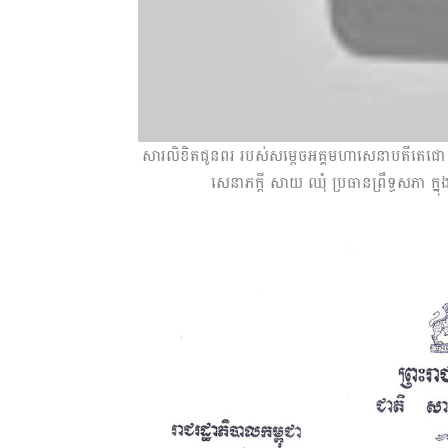
សារលិខិតជូនពរ របស់សម្តេចអគ្គមហាសេនាបតីតេជោ ហ៊ុ
សេនាភក្តី សាយ ឈុំ ប្រធានព្រឹទ្ធសភា ក្