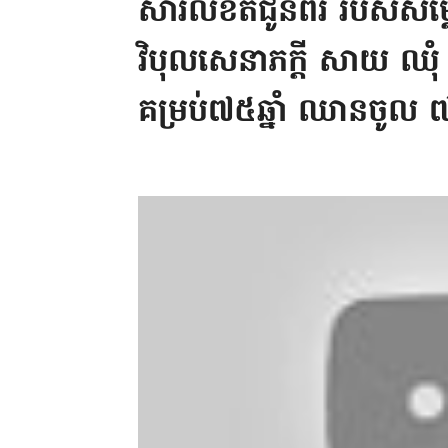
សារលិខិតជូនពរ របស់សម្
វិបុលសេនាភក្តី សាយ ឈុំ 
គម្រប់៧៥ឆ្នាំ ឈានចូល ៧៦