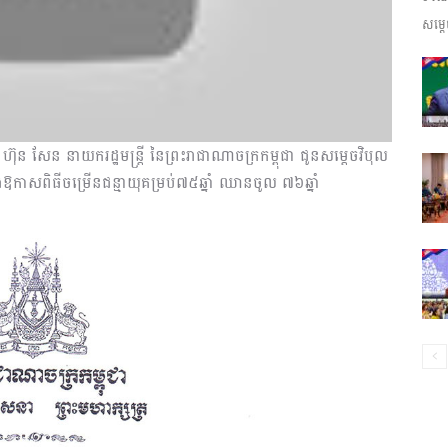
សម្តេ
ព័ត៌មាន​
ន សែន នាយករដ្ឋមន្រ្តី នៃព្រះរាជាណាចក្រកម្ពុជា ជូនសម្តេចវិបុល
និង
នុងឱកាសពិធីចម្រើនជន្មាយុគម្រប់៧៥ឆ្នាំ ឈានចូល ៧៦ឆ្នាំ
ប្រតិកម្ម
រហ័ស