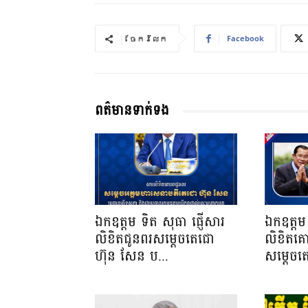
Facebook
ចែករំលែក
ពត៌មានទាក់ទង
ឯកឧត្តម ទិត សុធា ផ្ញើសារ
ឯកឧត្តម 
លិខិតជូនពរសម្តេចតេជោ
លិខិតគ
ហ៊ុន សែន ប...
សម្ដេចត