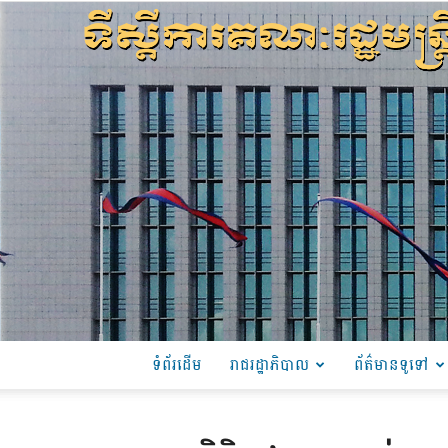
ទំព័រដើម
រាជរដ្ឋាភិបាល
ព័ត៌មានទូទៅ