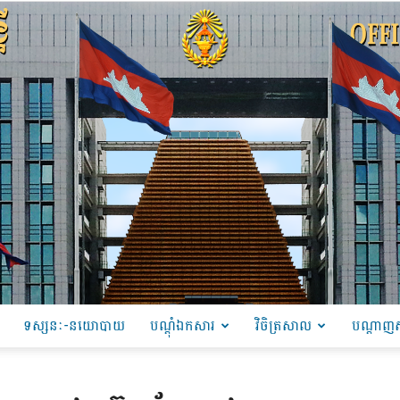
ទស្សនៈ-នយោបាយ
បណ្ដុំឯកសារ
វិចិត្រសាល
បណ្តាញស
PRU