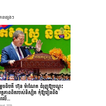
មានផ្សេងៗ
តេចធិបតី ហ៊ុន ម៉ាណែត ជំរុញឱ្យបណ្តុះ
្ថភាពពិតរបស់និស្សិត កុំឱ្យរៀនពឹង
ែកលើ...
gust, 2026