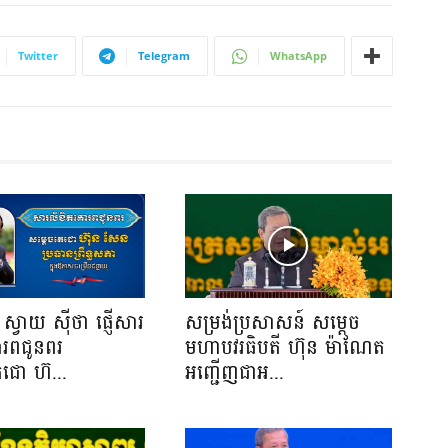
Twitter
Telegram
WhatsApp
ស្វាយ ស៊ីថា ផ្ញើសារ
សម្រង់ប្រសាសន៍ សម្ដេច
ោរពជូនពរ
មហាបវរធិបតី ហ៊ុន ម៉ាណែត
េជោ ហ៊...
អញ្ជើញជាអ...