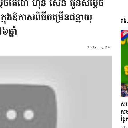
តេចតេជោ ហ៊ុន សែន ជូនសម្តេច
ក្នុងឱកាសពិធីចម្រើនជន្មាយុ
ពត៌
I
ឆ្នាំ
3 February, 2021
អង្គ
ភាព​
សម្
សមត
ផ្អ
6 Au