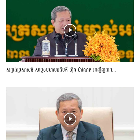
សម្រង់ប្រសាសន៍ សម្ដេចមហាបវរធិបតី ហ៊ុន ម៉ាណែត អញ្ជើញជាអ...