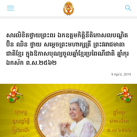
សារលិខិតថ្វាយព្រះពរ ឯកឧត្តមកិត្តិនីតិកោសលបណ្ឌិត
ប៊ិន ឈិន ថ្វាយ សម្តេចព្រះមហាក្សត្រី ព្រះវររាជមាតា
ជាតិខ្មែរ ក្នុងឱកាសបុណ្យចូលឆ្នាំខ្មែរប្រពៃណីជាតិ ឆ្នាំកុរ
ឯកស័ក ព.ស.២៥៦២
9 April, 2019