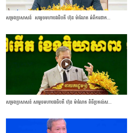
សម្រងប្រសាសន៍ សម្ដេចមហាបវរធិបតី ហ៊ុន ម៉ាណែត អំពីការដាក...
សម្រងប្រសាសន៍ សម្ដេចមហាបវរធិបតី ហ៊ុន ម៉ាណែត ពិធីប្រគល់ស...