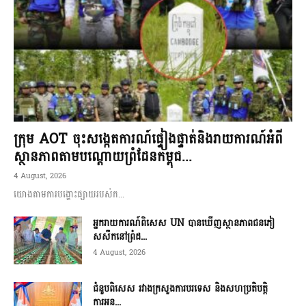
ក្រុម AOT ចុះសង្កេតការណ៍ផ្ទៀងផ្ទាត់និងរាយការណ៍អំពី
ស្ថានភាពតាមបណ្តោយព្រំដែនកម្ពុជ...
4 August, 2026
យោងតាមការបង្ហោះផ្សាយរបស់ក...
អ្នករាយការណ៍ពិសេស UN បានឃើញស្ថានភាពជនភៀ
សសឹកនៅព្រំដ...
4 August, 2026
ជំនួបពិសេស រវាងក្រសួងការបរទេស និងសហប្រតិបត្តិ
ការអន...