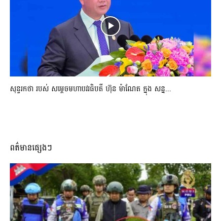
សុន្ទរកថា របស់ សម្ដេចមហាបវរធិបតី ហ៊ុន ម៉ាណែត ក្នុង សន្ន...
ពត៌មានផ្សេងៗ