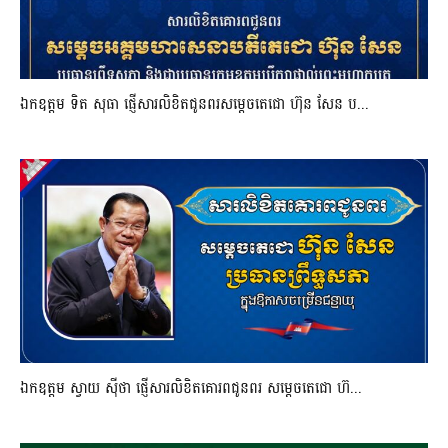
ឯកឧត្តម ទិត សុធា ផ្ញើសារលិខិតជូនពរសម្តេចតេជោ ហ៊ុន សែន ប...
ឯកឧត្តម ស្វាយ ស៊ីថា ផ្ញើសារលិខិតគោរពជូនពរ សម្ដេចតេជោ ហ៊...