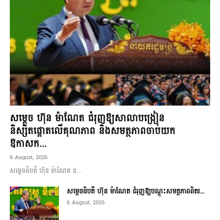
សម្តេច ហ៊ុន ម៉ាណែត ជំរុញឱ្យសាលាបង្រៀន
និស្សិតផ្តោតលើគុណភាព និងសមត្ថភាពចាប់យក
ឱកាសក...
6 August, 2026
សម្តេចធិបតី ហ៊ុន ម៉ាណែត ន...
សម្តេចធិបតី ហ៊ុន ម៉ាណែត ជំរុញឱ្យបណ្តុះសមត្ថភាពពិតរ...
6 August, 2026