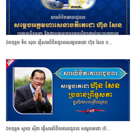
ឯកឧត្តម ទិត សុធា ផ្ញើសារលិខិតជូនពរសម្តេចតេជោ ហ៊ុន សែន ប...
ឯកឧត្តម ស្វាយ ស៊ីថា ផ្ញើសារលិខិតគោរពជូនពរ សម្ដេចតេជោ ហ៊...