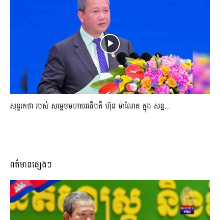
សុន្ទរកថា របស់ សម្ដេចមហាបវរធិបតី ហ៊ុន ម៉ាណែត ក្នុង សន្ន...
ពត៌មានផ្សេងៗ