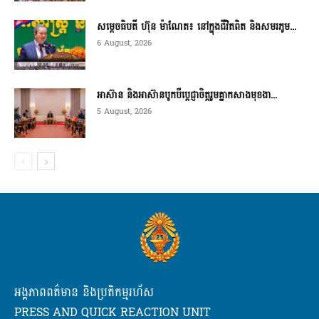
សម្តេចធិបតី ហ៊ុន ម៉ាណែត៖ នៅក្នុងជីវិតពិត និងសមរភូម...
6 August, 2026
អាស៊ាន និងអាស៊ានបូកបីប្តេជ្ញាចិត្តរួមគ្នាកសាងមុខងា...
5 August, 2026
អង្គភាពពត៌មាន និងប្រតិកម្មរហ័ស
PRESS AND QUICK REACTION UNIT