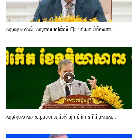
សម្រងប្រសាសន៍ សម្ដេចមហាបវរធិបតី ហ៊ុន ម៉ាណែត អំពីការដាក...
សម្រងប្រសាសន៍ សម្ដេចមហាបវរធិបតី ហ៊ុន ម៉ាណែត ពិធីប្រគល់ស...