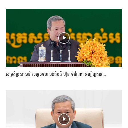
សម្រង់ប្រសាសន៍ សម្ដេចមហាបវរធិបតី ហ៊ុន ម៉ាណែត អញ្ជើញជាអ...