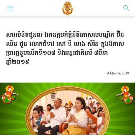
សារលិខិតជូនពរ ឯកឧត្តមកិត្តិនីតិកោសលបណ្ឌិត ប៊ិន
ឈិន ជូន លោកជំទាវ សៅ ទី ហេង សំរិន ក្នុងឱកាស
ប្រារព្វខួបលើកទី១០៨ ទិវាអន្តរជាតិនារី ៨មីនា
ឆ្នាំ២០១៩
4 March, 2019