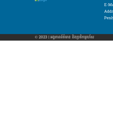
E-Ma
Addr
Penh
© 2023 | អង្គភាព​ព័ត៌មាន​ និងប្រតិកម្មរហ័ស