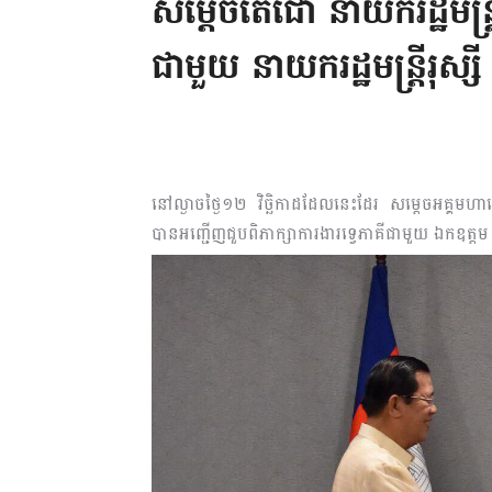
សម្ដេចតេជោ នាយករដ្ឋមន្ត្
ជាមួយ នាយករដ្ឋមន្ត្រីរុស្សី
នៅល្ងាចថ្ងៃ១២ វិច្ឆិកាដដែលនេះដែរ សម្តេចអគ្គមហា
បានអញ្ជើញជួបពិភាក្សាការងារទ្វេភាគីជាមួយ ឯកឧត្តម ឌី