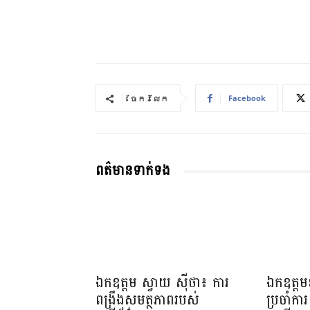
Facebook
ចែករំលែក
ពត៌មានទាក់ទង
ឯកឧត្តម ស្វាយ ស៊ីថា៖ ការ
ឯកឧត្តមឧ
ពង្រឹងសមត្ថភាពរបស់
ប្រចាំការ 