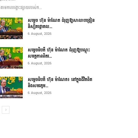
ាមការបង្ហោះផ្សាយរបស់ក...
សម្តេច ហ៊ុន ម៉ាណែត ជំរុញឱ្យសាលាបង្រៀន
និស្សិតផ្តោតល...
6 August, 2026
សម្តេចធិបតី ហ៊ុន ម៉ាណែត ជំរុញឱ្យបណ្តុះ
សមត្ថភាពពិតរ...
6 August, 2026
សម្តេចធិបតី ហ៊ុន ម៉ាណែត៖ នៅក្នុងជីវិតពិត
និងសមរភូម...
6 August, 2026