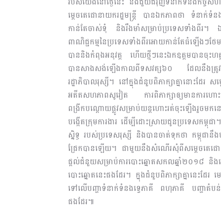
របស់យើងនៅថ្ងៃនេះ នឹងជួយជំរុញទំនាក់ទំនងកិច្ចសហ
ម្តេចតេជោនាយករដ្ឋមន្រ្តី បានឯកភាពថា ទំនាក់ទំន
កាន់តែចាស់ទុំ និងរឹងមាំសម្រាប់ប្រទេសទាំងពីរ។ ឯ
ពាណិជ្ជកម្មនៃប្រទេសទាំងពីរអោយកាន់តែធំឡើងៗថែ
បាននិងកំពុងអនុវត្ត ហើយថ្មីៗនេះឯកឧត្តមបានចុះហត្ថ
បានសាងសង់ឡើងកាលពីទសវត្ស៦០ ដែលនឹងត្រូវធ្វើ
រដ្ឋាភិបាលរុស្សី។ នៅក្នុងជំនួបពិភាក្សាគ្នានោះដែរ
អតីតសហភាពសូវៀត ការពិភាក្សាឲ្យមានការហោះហើរត្រ
ពង្រីកបណ្តោយផ្លូវសម្រាប់យន្តហោះរត់ចុះឡើងរួចមកនោះ
បង្កើតក្រុមការងារ ដើម្បីដោះស្រាយជូនប្រទេសកម្ពុជា។ ឯក
ស្និទ្ធ របស់ប្រទេសរុស្សី និងបានចាត់ទុកថា កម្
ជ្រែកបានឡើយ។ ជាមួយនឹងសំណើរសុំពីសម្តេចតេជោនាយករដ
ផ្តល់ជំនួយសម្រាប់ការបោះឆ្នោតសកលឆ្នាំ២០១៨ និងត្រ
បោះឆ្នោតនេះផងដែរ។ ក្នុងជំនួបពិភាក្សាគ្នានេះដែរ មេ
ទៅលើបញ្ហាទំនាក់ទំនងទ្វេភាគី ពហុភាគី បញ្ហាតំ
ផងដែរ៕