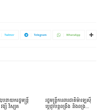
Twitter
Telegram
WhatsApp
បនាយករដ្ឋមន្រ្តី
រដ្ឋមន្ត្រីការពារជាតិម៉ាឡេស៊ី
វង្សី វិស្សុត
ប្ដេជ្ញាបន្តពង្រឹង និងពង្រ...