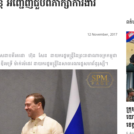
រី អញ្ជើញជួបពិភាក្សាការងារ
ពត៌
I
12 November, 2017
សេនាបតីតេជោ ហ៊ុន សែន នាយករដ្ឋមន្រ្តីនៃព្រះរាជាណាចក្រកម្ពុជា
មេទ្រី ម៉ាក់ម៉េដេវ នាយករដ្ឋមន្រ្តីនៃសាធារណរដ្ឋសហព័ន្ធរុស្សី។
អង្គ
ភាព​
ក្រ
យោ
ខេត្
6 Au