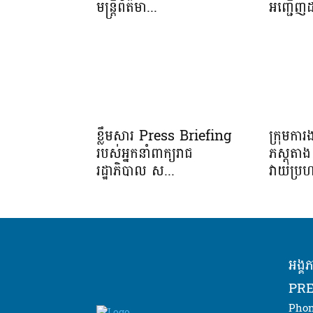
មន្ត្រីព័ត៌មា...
អញ្ជើញដ
ខ្លឹមសារ Press Briefing
ក្រុមកា
របស់អ្នកនាំពាក្យរាជ
ភស្តុត
រដ្ឋាភិបាល ស...
វាយប្រហ
អង្គ
PRE
Phon