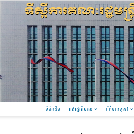
ទំព័រដើម
រាជរដ្ឋាភិបាល
ព័ត៌មានទូទៅ