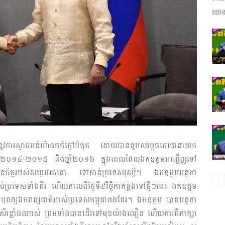
យោងត
ព័ត៌មាន​
និង
ែងនូវការស្វាគមន៍យ៉ាងកក់ក្តៅបំផុត ដោយបានជួបសម្តេចតេជោនាយក
ប្រតិកម្ម
ចក្នុងឆ្នាំ២០១៤-២០១៥ និងឆ្នាំ២០១៦ ក្នុងពេលដែលឯកឧត្តមអញ្ជើញទៅ
្សនកិច្វរបស់សម្តេចតេជោ ទៅកាន់ប្រទេសរុស្សី។ ឯកឧត្តមបន្តថា
្រទេសទាំងពីរ ហើយកាលពីថ្ងៃទី៩វិច្ឆិកាកន្លងទៅថ្មីៗនេះ ឯកឧត្តម
ាបុណ្យឯករាជ្យជាតិរបស់ប្រទេសកម្ពុជាផងដែរ។ ឯកឧត្ដម បានបន្តថា
រហ័ស
្អប្រសើរខ្លាំងណាស់ ព្រមទាំងបានដើរទៅមុខយ៉ាងលឿន ហើយការពិភាក្សា