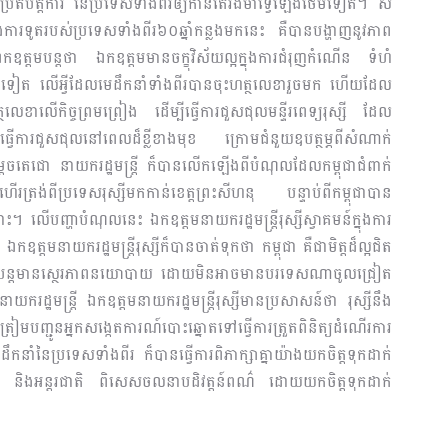
ប្រតិបត្តិការ នៃប្រទេសទាំងពីរឲ្យកានតែរឹងមាំទ្វេឡើងថែមទៀត។ ស
ងការទូតរបស់ប្រទេសទាំងពីរ៦០ឆ្នាំកន្លងមកនេះ គឺបានបង្ហាញនូវភាព
កឧត្តមបន្តថា ឯកឧត្តមមានចក្ខុវិស័យល្អក្នុងការជំរុញកំណើន ទំហំ
មទៀត លើអ្វីដែលមេដឹកនាំទាំងពីរបានចុះហត្ថលេខារួចមក ហើយដែល
លេខាលើកិច្ចព្រមព្រៀង ដើម្បីធ្វើការជួសជុលមន្ទីរពេទ្យរុស្សី ដែល
ការជួសជុលនៅពេលដ៏ខ្លីខាងមុខ ក្រោមជំនួយឧបត្ថម្ភពីសំណាក់
 សម្តេចតេជោ នាយករដ្ឋមន្រ្តី ក៏បានលើកឡើងពីបំណុលដែលកម្ពុជាជំពាក់
ង់ពីប្រទេសរុស្សីមកកាន់ខេត្តព្រះសីហនុ បន្ទាប់ពីកម្ពុជាបាន
។ លើបញ្ហាបំណុលនេះ ឯកឧត្តមនាយករដ្ឋមន្រ្តីរុស្សីស្វាគមន៍ក្នុងការ
ឧត្តមនាយករដ្ឋមន្រ្តីរុស្សីក៏បានចាត់ទុកថា កម្ពុជា គឺជាមិត្តដ៏ល្អជិត
ពុជានឹងបន្តមានស្ថេរភាពនយោបាយ ដោយមិនអាចមានបរទេសណាចូលជ្រៀត
្ឋមន្រ្តី ឯកឧត្តមនាយករដ្ឋមន្រ្តីរុស្សីមានប្រសាសន៍ថា រុស្សីនឹង
ៀមបញ្ជូនអ្នកសង្កេតការណ៍បោះឆ្នោតទៅធ្វើការត្រួតពិនិត្យដំណើរការ
ដឹកនាំនៃប្រទេសទាំងពីរ ក៏បានធ្វើការពិភាក្សាគ្នាយ៉ាងយកចិត្តទុកដាក់
បន់ និងអន្តរជាតិ ពិសេសចលនាបដិវត្តន៍ពណ៌ ដោយយកចិត្តទុកដាក់