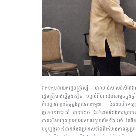
ឯកឧត្តមនាយករដ្ឋមន្រ្តីរុស្សី បានមានសាសន៍សំដ
រដ្ឋមន្រ្តីសាជាថ្មីម្តងទៀត បន្ទាប់ពីបានជួបសម្តេ
បំពេញទស្សនកិច្ចក្នុងប្រទេសកម្ពុជា និងដំណើរទស
ឆ្នាំ២០១៧នេះគឺ ជាខួប៦០ នៃទំនាក់ទំនងការទូតរបស់ប
បានផ្ញើសារចូលរួមអបអរសាទរខួបលើកទី៦៤ឆ្នាំ នៃទិវ
បច្ចុប្បន្ននេះទំនាក់ទំនងប្រទេសទាំងពីរគឺមានភាពល