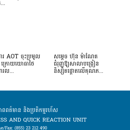
...
រងារ AOT ចុះប្រមូល
សម្តេច ហ៊ុន ម៉ាណែត
ាង ក្រោយយោធាថៃ
ជំរុញឱ្យសាលាបង្រៀន
ារល...
និស្សិតផ្តោតលើគុណភ...
ភាពពត៌មាន និងប្រតិកម្មរហ័ស
SS AND QUICK REACTION UNIT
e/Fax: (855) 23 212 490