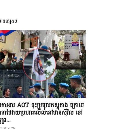
មានផ្សេងៗ
ុមការងារ AOT ចុះប្រមូលភស្តុតាង ក្រោយ
ធាថៃវាយប្រហារលើលំនៅឋានស៊ីវិល នៅ
តព្រ...
gust, 2026