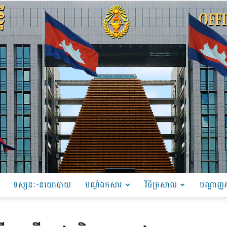
ទស្សនៈ-នយោបាយ
បណ្ដុំឯកសារ
វិចិត្រសាល
បណ្តាញស
PRU