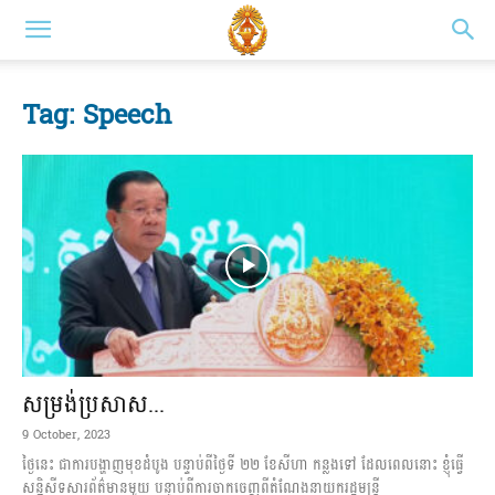
Tag: Speech
សម្រង់ប្រសាស...
9 October, 2023
ថ្ងៃនេះ ជាការបង្ហាញមុខដំបូង បន្ទាប់ពីថ្ងៃទី ២២ ខែសីហា កន្លងទៅ ដែលពេលនោះ​ ខ្ញុំធ្វើ
សន្និសីទសារព័ត៌​មាន​មួយ បន្ទាប់ពីការចាកចេញពីតំណែងនាយករដ្ឋមន្ត្រី