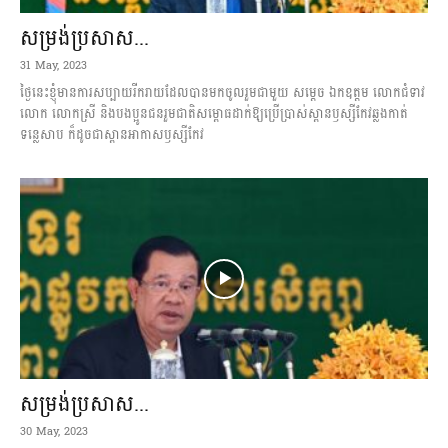
សម្រង់ប្រសាស...
31 May, 2023
ថ្ងៃនេះខ្ញុំមានការសប្បាយរីករាយដែលបានមកចូលរួមជាមួយ សម្ដេច ឯកឧត្តម លោកជំទាវ
លោក លោកស្រី និងបងប្អូនជនរួមជាតិសម្ពោធដាក់ឱ្យប្រើប្រាស់ស្ពានឫស្សីកែវឆ្លងកាត់
ទន្លេសាប ក៏ដូចជាស្ពានអាកាសឫស្សីកែវ
សម្រង់ប្រសាស...
30 May, 2023