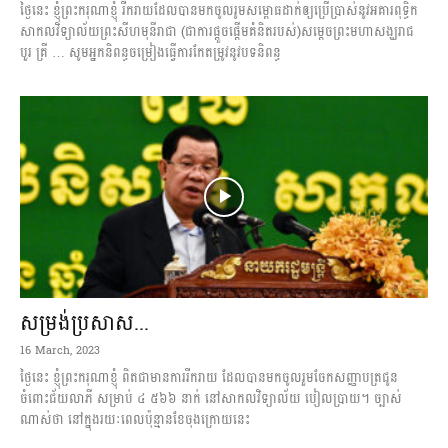
ថ្ងៃនេះ ខ្ញុំព្រះករុណាខ្ញុំ រីករាយដែលបានមកចូលរូមសម្ពោធដាក់ឲ្យប្រើប្រាស់នូវអគារពុទ្ធិក
សាកលវិទ្យាល័យព្រះសីហមុនីរាជា (ជាការផ្តួចផ្តើមគំនិតរបស់)សម្តេចព្រះមហាសង្ឃរាជ
បួរ គ្រី … សូមអ្នកនិពន្ធចម្រៀងធ្វើការកែតម្រូវនូវបទនិពន្ធ
សម្រង់ប្រសាស...
16 March, 2023
ថ្ងៃនេះ ខ្ញុំព្រះករុណាខ្ញុំ ពិតជាមានការរីករាយ ដែលបានមកចូលរួមចែកសញ្ញាបត្រជូន
ចំពោះជ័យលាភី សម្រាប់ ៤ ៥៦៦ នាក់ នៅសាកលវិទ្យាល័យ បៀលប្រាយ។ ច្បាស់
ណាស់ថា នៅក្នុងរយៈពេលប៉ុន្មានខែចុងក្រោយនេះ