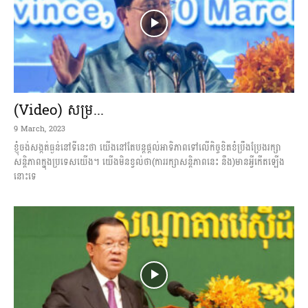
(Video) សម្រ...
9 March, 2023
ខ្ញុំចង់សង្កត់ធ្ងន់នៅទីនេះថា យើងនៅតែបន្តផ្តល់អាទិភាពទៅលើកិច្ចខិតខំប្រឹងប្រែងរក្សា
សន្តិភាពក្នុងប្រ​ទេសយើង។ យើងមិនខ្វល់ថា(ការរក្សាសន្តិភាពនេះ នឹង)មានអ្វីកើតឡើង
នោះទេ