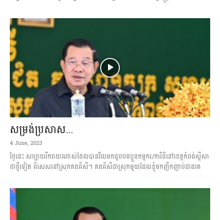
សម្រង់ប្រសាស...
4 June, 2023
ថ្ងៃនេះ សប្បាយរីករាយណាស់ដែលបានវិលមកជួបបងប្អូនកម្មករ/ការិនីនៅខេត្តកំពង់ស្ពឺសា
ជាថ្មីទៀត ពិ​សេសនៅស្រុកគងពិសី។ គងពិសីជាស្រុកមួយដែលខ្ញុំមកញឹកញាប់ជាងគេ