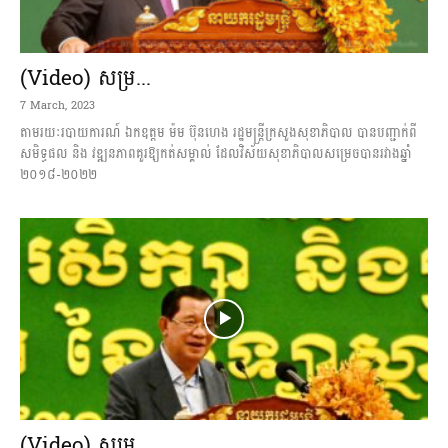
(Video) សម្រ...
7 March, 2023
តាមរយៈរបាយការណ៍ ឯកឧត្តម ម៉ម ប៊ុនហេង រដ្ឋមន្រ្តីក្រសួងសុខាភិបាល បានបញ្ជាក់ពី
សមិទ្ធផល និង វឌ្ឍនភាពគួរឱ្យកត់សម្គាល់ ដែលវិស័យសុខាភិបាលសម្រេចបានរវាងឆ្នាំ
២០១៨-២០២២
(Video) សម្រ...