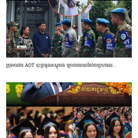
ក្រុមការងារ AOT ចុះប្រមូលភស្តុតាង ក្រោយយោធាថៃវាយប្រហារល...