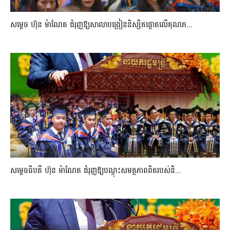
សម្តេច ហ៊ុន ម៉ាណែត ជំរុញឱ្យសាលាបង្រៀននិស្សិតផ្តោតលើគុណភ...
សម្តេចធិបតី ហ៊ុន ម៉ាណែត ជំរុញឱ្យបណ្តុះសមត្ថភាពពិតរបស់និ...