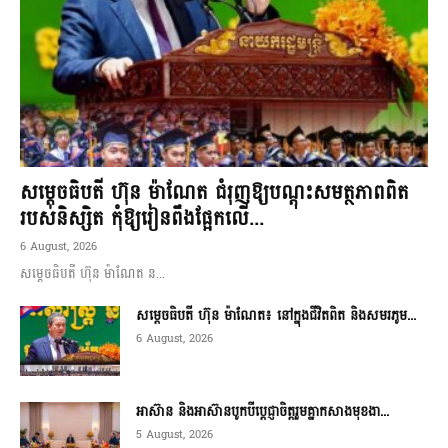
សម្តេចធិបតី ហ៊ុន ម៉ាណែត ជំរុញឱ្យបណ្តុះសមត្ថភាពពិត
របស់និស្សិត កុំឱ្យរៀនពឹងផ្អែកលើ...
6 August, 2026
សម្តេចធិបតី ហ៊ុន ម៉ាណែត ន...
សម្តេចធិបតី ហ៊ុន ម៉ាណែត៖ នៅក្នុងជីវិតពិត និងសមរភូម...
6 August, 2026
អាស៊ាន និងអាស៊ានបូកបីប្តេជ្ញាចិត្តរួមគ្នាកសាងមុខងា...
5 August, 2026