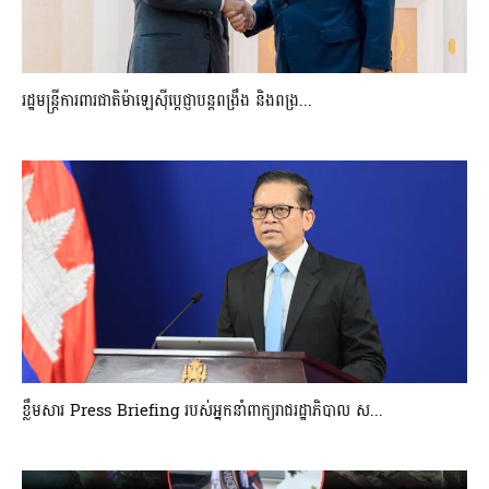
រដ្ឋមន្ត្រីការពារជាតិម៉ាឡេស៊ីប្ដេជ្ញាបន្តពង្រឹង និងពង្រ...
ខ្លឹមសារ Press Briefing របស់អ្នកនាំពាក្យរាជរដ្ឋាភិបាល ស...