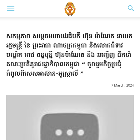
សកម្មភាព សម្តេចមហាបវរធិបតី ហ៊ុន ម៉ាណែត នាយក
រដ្ឋមន្ត្រី នៃ ព្រះរាជា ណាចក្រកម្ពុជា និងលោកជំទាវ
បណ្ឌិត ពេជ ចន្ទមុន្នី ហ៊ុនម៉ាណែត នឹង អញ្ជើញ ដឹកនាំ
គណៈប្រតិភូរាជរដ្ឋាភិបាលកម្ពុជា “ ចូលរួមកិច្ចប្រជុំ
កំពូលពិសេសអាស៊ាន-អូស្ត្រាលី ”
7 March, 2024