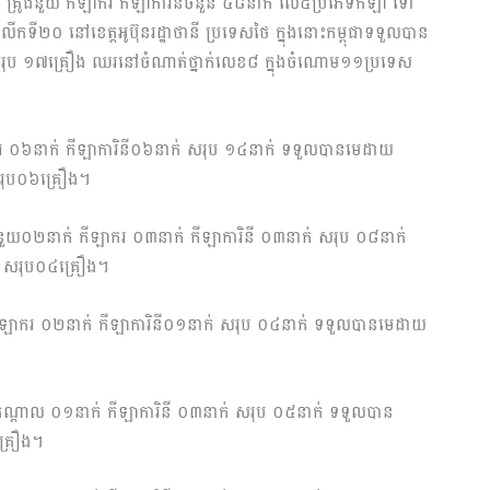
្វឹក គ្រូជំនួយ កីឡាករ កីឡាការិនីចំនួន ៤៨នាក់ លើ៥ប្រភេទកីឡា ទៅ
ើកទី២០ នៅខេត្ដ​អូប៊ុន​រដ្ឋាថានី ប្រទេសថៃ ក្នុងនោះកម្ពុជាទទួលបាន
 សរុប ១៧គ្រឿង ឈរនៅចំណាត់ថ្នាក់លេខ៨ ក្នុងចំណោម១១ប្រទេស
ឡាករ ០៦នាក់ កីឡាការិនី០៦នាក់ សរុប ១៤នាក់ ទទួលបានមេដាយ
សរុប០៦គ្រឿង។
រូជំនួយ០២នាក់ កីឡាករ ០៣នាក់ កីឡាការិនី ០៣នាក់ សរុប ០៨នាក់
ង សរុប០៤គ្រឿង។
 កីឡាករ ០២នាក់ កីឡាការិនី០១នាក់ សរុប ០៤​នាក់ ទទួលបានមេដាយ
្ញាកណ្ដាល ០១នាក់ កីឡាការិនី ០៣នាក់ សរុប ០៥នាក់ ទទួលបាន
គ្រឿង។