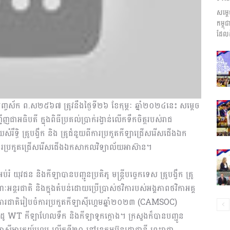
សម្ត
ព័ត៌មាន​
កម្ព
ដែលដ
និង
ញ្ចស័ក ព.ស២៥៦៧ ត្រូវនឹងថ្ងៃទី២៦ ខែកុម្ភៈ ឆ្នាំ២០២៤នេះ សម្តេច
ើញជាអធិបតី ក្នុងពិធីប្រគល់ប្រាក់រង្វាន់លើកទឹកចិត្តរបស់រាជ
ឹទ្ធិ គ្រូបង្វឹក និង គ្រូជំនួយពីការប្រកួតកីឡា​ជ្រើសរើសជើងឯក
ងការប្រកួតជ្រើសរើសជើងឯកសាកលវិទ្យាល័យអាស៊ាន។
ប្រតិកម្ម
វជន និងកីឡាបានបញ្ជូនប្រតិភូ មន្ដ្រីបច្ចេកទេស គ្រូបង្វឹក គ្រូ
ន្ដរជាតិ និងក្នុងតំបន់ដោយប្រើប្រាស់ថវិកា​របស់អង្គភាព​ថវិកាអគ្គ
ការជាតិរៀបចំការប្រកួត​កីឡាស៊ីហ្គេម​ឆ្នាំ២០២៣ (CAMSOC)
រហ័ស
ន់ដូ WT កីឡាហែល​ទឹក និងកីឡាទូកក្ដោង។ ក្រសួងក៏បានបញ្ជូន
៊ីអាគ្នេយ៍ហ្គេម លើកទី២០ នៅខេត្ដអូប៊ុនរដ្ឋាថានី ព្រះរាជា