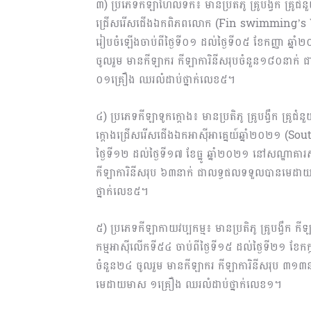
៣) ប្រភេទកីឡាហែលទឹក៖ មានប្រតិភូ គ្រូបង្វឹក គ្រូជំ
ជ្រើសរើសជើងឯកពិភពលោក (Fin swimming’s
រៀបចំឡើងចាប់ពីថ្ងៃទី០១ ដល់ថ្ងៃទី០៥ ខែកញ្ញា ឆ្
ចូលរួម មានកីឡាករ កីឡាការិនី​សរុប​ចំនួន១៨០នាក់
០១គ្រឿង ឈរលំដាប់ថ្នាក់លេខ៥។
៤) ប្រភេទកីឡាទូកក្ដោង៖ មានប្រតិភូ គ្រូបង្វឹក គ្រូជ
ក្ដោងជ្រើសរើសជើងឯកអាស៊ីអាគ្នេយ៍ឆ្នាំ២០២១ (
ថ្ងៃទី១២ ដល់ថ្ងៃទី១៧ ខែធ្នូ ឆ្នាំ២០២១ នៅសណ្ឋាគា
កីឡាការិនីសរុប ៦៣នាក់ ជាលទ្ធ​ផល​ទទួល​បានមេដាយ
ថ្នាក់លេខ៥។
៥) ប្រភេទកីឡាកាយវប្បកម្ម៖ មានប្រតិភូ គ្រូបង្វឹក 
កម្មអាស៊ីលើកទី៥៤ ចាប់ពីថ្ងៃទី១៥ ដល់ថ្ងៃទី២១ ខែកក
ចំនួន២៤ ចូលរួម មានកីឡាករ កីឡាការិនីសរុប ៣១៣ន
មេដាយមាស ១គ្រឿង ឈរលំដាប់ថ្នាក់លេខ១។