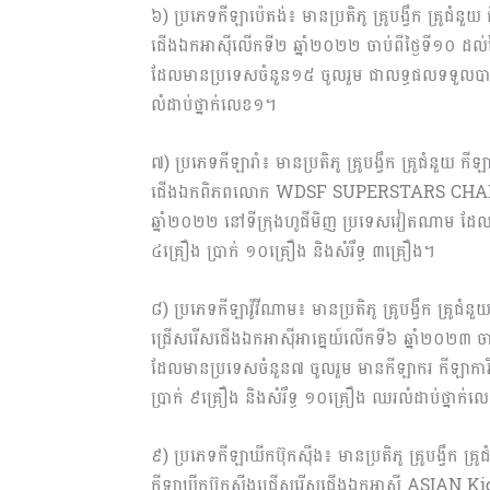
៦) ប្រភេទកីឡាប៉េតង់៖ មានប្រតិភូ គ្រូបង្វឹក គ្រូជំន
ជើងឯកអាស៊ីលើកទី២ ឆ្នាំ២០២២ ចាប់ពីថ្ងៃទី១០ ដល់ថ្ង
ដែលមានប្រទេសចំនួន១៥ ចូលរួម ជាលទ្ធផល​ទទួល​បា
លំដាប់ថ្នាក់លេខ១។
៧) ប្រភេទកីឡារាំ៖ មានប្រតិភូ គ្រូបង្វឹក គ្រូជំនួយ ក
ជើងឯកពិភពលោក WDSF SUPERSTARS CHAMPIONSHI
ឆ្នាំ២០២២ នៅទីក្រុងហូជីមិញ ប្រទេសវៀតណាម ដ
៤គ្រឿង ប្រាក់ ១០គ្រឿង និងសំរឹទ្ធ ៣គ្រឿង។
៨) ប្រភេទកីឡាវ៉ូវីណាម៖ មានប្រតិភូ គ្រូបង្វឹក គ្រូជំ
ជ្រើសរើសជើងឯកអាស៊ីអាគ្នេយ៍លើកទី៦ ឆ្នាំ២០២៣ ចាប់
ដែលមានប្រទេសចំនួន៧ ចូលរួម មានកីឡាករ កីឡា​
ប្រាក់ ៩គ្រឿង និងសំរឹទ្ធ ១០គ្រឿង ឈរលំដាប់ថ្នាក់
៩) ប្រភេទកីឡាឃីកប៊ុកស៊ីង៖ មានប្រតិភូ គ្រូបង្វឹក គ្
កីឡាឃីកប៊ុកស៊ីងជ្រើសរើសជើងឯកអាស៊ី ASIAN K