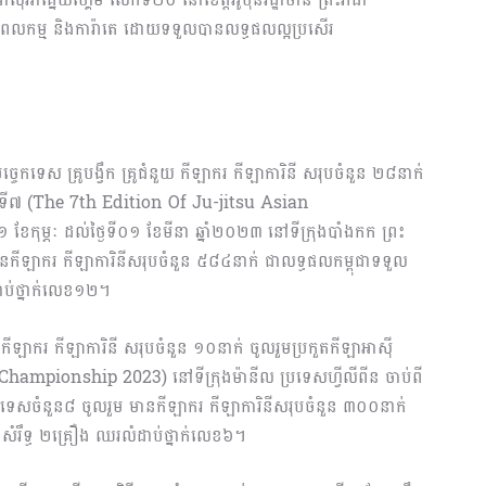
ត្ដពលកម្ម និងការ៉ាតេ ដោយទទួលបានលទ្ធផលល្អប្រសើរ
ីបច្ចេកទេស គ្រូបង្វឹក គ្រូជំនួយ កីឡាករ កីឡាការិនី សរុបចំនួន ២៨នាក់
ើកទី៧ (The 7th Edition Of Ju-jitsu Asian
កុម្ភៈ ដល់ថ្ងៃ​ទី០១ ខែមីនា ឆ្នាំ២០២៣ នៅទីក្រុងបាំងកក ព្រះ
កីឡាករ កីឡាការិនីសរុបចំនួន ៥៨៤នាក់ ជាលទ្ធផលកម្ពុជាទទួល
ដាប់ថ្នាក់លេខ១២។
ួយ កីឡាករ កីឡាការិនី សរុបចំនួន ១០នាក់ ចូលរួម​ប្រកួតកីឡាអាស៊ី
pionship 2023) នៅ​ទីក្រុងម៉ានីល ប្រទេសហ្វីលីពីន ចាប់ពី
រទេស​ចំនួន៨ ចូលរួម មានកីឡាករ កីឡាការិនីសរុបចំនួន ៣០០នាក់
សំរឹទ្ធ ២គ្រឿង ឈរលំដាប់ថ្នាក់លេខ៦។