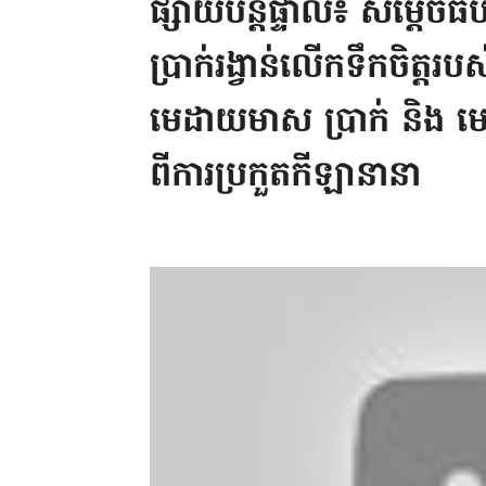
ផ្សាយបន្តផ្ទាល់៖ សម្តេច
ប្រាក់រង្វាន់លើកទឹកចិត្តរ
មេដាយមាស ប្រាក់ និង មេដាយ
ពីការប្រកួតកីឡានានា