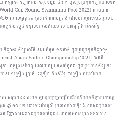
នួយ កីឡាករ កីឡាការិនី សរុបចំនួន ៨នាក់ ចូល​រួម​ប្រកួតកីឡាហែលទឹក
 World Cup Round Swimming Pool 2022) ដែលបាន
នាំ២០២២ នៅខេត្ដភូកេត ព្រះរាជាណាចក្រថៃ ដែលមានប្រទេសចំនួន១៦
 ជាលទ្ធផលកម្ពុជាទទួលបានមេដាយមាស ០៣គ្រឿង និងសំរឹទ្ធ
ំនួយ កីឡាករ កីឡាការិនី សរុបចំនួន ១៥នាក់ ចូល​រួមប្រកួតកីឡាទូក
Southeast Asian Sailing Championship 2021) ចាប់ពី
រសុខា ខេត្ដ​ព្រះសីហនុ ដែលមានប្រទេសចំនួន៦ ចូលរួម មានកីឡាករ
មាស ១គ្រឿង ប្រាក់ ៤គ្រឿង និងសំរឹទ្ធ ៣គ្រឿង ឈរលំដាប់
កីឡាករ សរុបចំនួន ៤នាក់ ចូលរួមប្រកួតជ្រើសរើស​ជើង​ឯកកីឡាកាយវប្ប
្កដា ឆ្នាំ២០២២ នៅ​កោះ​ម៉ាហ្វូស៊ី ប្រទេសម៉ាល់ឌីវ ដែលមានប្រទេស
ាក់ វិញ្ញាសានេះមានប្រទេសចំនួន៤ ជាលទ្ធផលកម្ពុជាទទួលបាន