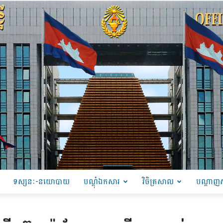
ទស្សនៈ-នយោបាយ
បណ្ដុំឯកសារ
វិចិត្រសាល
បណ្តាញស
PRU