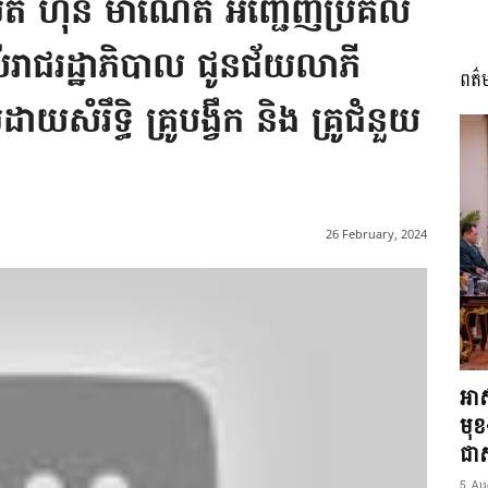
ធិបតី ហ៊ុន ម៉ាណែត អញ្ជើញប្រគល់
បស់រាជរដ្ឋាភិបាល ជូនជ័យលាភី
ពត៌
I
សំរឹទ្ធិ គ្រូបង្វឹក និង គ្រូជំនួយ
អង្គ
26 February, 2024
ភាព​
អាស
មុ
ជាស្
5 Au