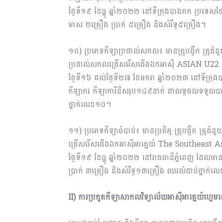
ថ្ងៃទី១៩ ខែធ្នូ ឆ្នាំ២០២២ នៅទីក្រុងបាងកក ប្រ
មាស ២គ្រឿង ប្រាក់ ៥គ្រឿង និង​សំរឹទ្ធ៥គ្រឿង។
១០) ប្រភេទកីឡាប្រដាល់សកល៖ មានគ្រូបង្វឹក គ្រូជំនួ
ប្រដាល់សកលជ្រើសរើសជើងឯកអាស៊ី ASIAN U
ថ្ងៃទី១៦ ដល់ថ្ងៃទី២៧ ខែមករា ឆ្នាំ២០២៣ នៅទីក្
កីឡាករ កីឡាការិនីសរុប១៤៩នាក់ ជាលទ្ធផលទទួលបា
ថ្នាក់លេខ១០។
១១) ប្រភេទកីឡាចំបាប់៖ មានប្រតិភូ គ្រូបង្វឹក គ្រូជំ
ជ្រើសរើសជើងឯកអាស៊ីអាគ្នេយ៍ The Southeast 
ថ្ងៃទី១៩ ខែធ្នូ ឆ្នាំ២០២២ នៅរាជធានីភ្នំពេញ ដែ
ប្រាក់ ៣គ្រឿង និងសំរឹទ្ធ​១៣គ្រឿង ឈរលំដាប់ថ្នាក់
II) ការប្រកួតកីឡាសាកលវិទ្យាល័យអាស៊ីអាគ្នេយ៍ហ្គ