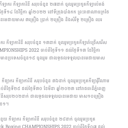
ួយ កីឡាករ កីឡាការិនី សរុបចំនួន ២៧នាក់ ចូល​រួមប្រកួតកីឡាប៉េតង់
ៃទី១៤ ខែវិច្ឆិកា ឆ្នាំ​២០២២ នៅទីក្រុងបាំងកក ព្រះរាជាណាចក្រថៃ
នមេដាយមាស ៣គ្រឿង ប្រាក់ ២គ្រឿង និងសំរឹទ្ធ ២គ្រឿង ឈរ
ីឡាករ កីឡាការិនី សរុបចំនួន ១៣នាក់ ចូលរួម​ប្រកួត​កីឡារាំជ្រើសរើស
PS 2022 ចាប់​ពី​ថ្ងៃទី១១ ដល់ថ្ងៃទី១៣ ខែវិច្ឆិកា
ែលមានប្រទេស​ចំនួន១៥ ចូលរួម ជាលទ្ធផលទទួលបានមេដាយមាស
នួយ កីឡាករ កីឡាការិនី សរុបចំនួន ៣៦នាក់ ចូល​រួម​ប្រកួតកីឡាវ៉ូវីណាម
ពីថ្ងៃទី២៥ ដល់ថ្ងៃទី​៣០ ខែមីនា ឆ្នាំ២០២៣ នៅរាជធានីភ្នំពេញ
ការិនីសរុប២០២នាក់ ជាលទ្ធផលទទួលបានមេដាយ មាស១០គ្រឿង
លេខ១។
រូជំនួយ កីឡាករ កីឡាការិនី សរុបចំនួន ២៨នាក់ ចូលរួមប្រកួត
ick Boxing CHAMPION​SHIPS 2022 ចាប់ពីថ្ងៃទី០៧ ដល់