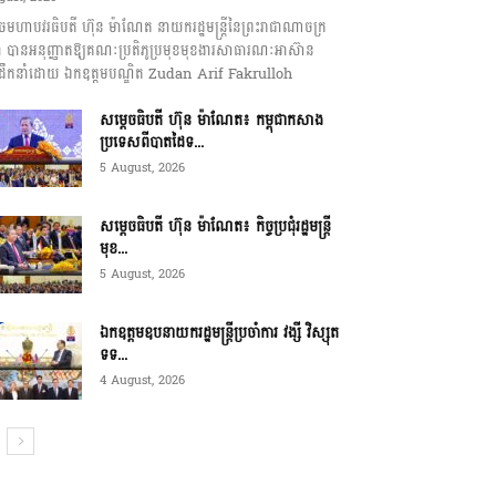
េចមហាបវរធិបតី ហ៊ុន ម៉ាណែត នាយករដ្ឋមន្ត្រីនៃព្រះរាជាណាចក្រ
ុជា បានអនុញ្ញាតឱ្យគណៈប្រតិភូប្រមុខមុខងារសាធារណៈអាស៊ាន
ឹកនាំដោយ ឯកឧត្តមបណ្ឌិត Zudan Arif Fakrulloh
សម្ដេចធិបតី ហ៊ុន ម៉ាណែត៖ កម្ពុជាកសាង
ប្រទេសពីបាតដៃទ...
5 August, 2026
សម្ដេចធិបតី ហ៊ុន ម៉ាណែត៖ កិច្ចប្រជុំរដ្ឋមន្ត្រី
មុខ...
5 August, 2026
ឯកឧត្តមឧបនាយករដ្ឋមន្ត្រីប្រចាំការ វង្សី វិស្សុត
ទទ...
4 August, 2026