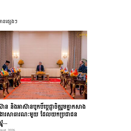
មានផ្សេងៗ
៊ាន និងអាស៊ានបូកបីប្តេជ្ញាចិត្តរួមគ្នាកសាង
ខងារសាធារណៈមួយ ដែលយកប្រជាជន
នូ...
gust, 2026