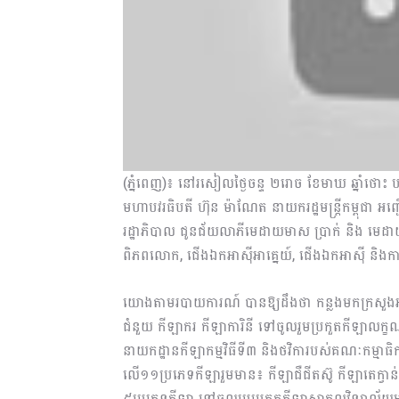
(ភ្នំពេញ)៖ នៅរសៀលថ្ងៃចន្ទ ២រោច ខែមាឃ ឆ្នាំថោះ ប
មហាបវរធិបតី ហ៊ុន ម៉ាណែត នាយករដ្ឋមន្ត្រីកម្ពុជា អញ្ជ
រដ្ឋាភិបាល ជូនជ័យលាភីមេដាយមាស ប្រាក់ និង មេដាយសំរ
ពិភពលោក, ជើងឯកអាស៊ី​អាគ្នេយ៍, ជើងឯកអាស៊ី និ
យោងតាមរបាយការណ៍ បានឱ្យដឹងថា កន្លងមកក្រសួងអប់រំ យុ
ជំនួយ កីឡាករ កីឡាការិនី ទៅចូលរួមប្រកួតកីឡាលក្ខណៈអ
នាយកដ្ឋានកីឡាកម្មវិធីទី៣ និងថវិការបស់គណៈកម្មាធិ
លើ១១ប្រភេទកីឡារួមមាន៖ កីឡាជឺជីតស៊ូ កីឡាតេក្វា
៥ប្រភេទកីឡា ទៅចូលរួមប្រកួតកីឡា​សាកល​វិទ្យាល័យ​អាស