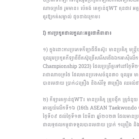
ណាចក្រថៃ រួមមាន៖ ប៉េតង់ តេក្វាន់ដូWT គុនដាវ អ
គួរឱ្យកត់សម្គាល់ ដូចខាងក្រោម៖
I) ការប្រកួតជាលក្ខណៈអន្ដរជាតិនានា៖
១) ក្នុងនោះការប្រភេទកីឡាជឺជីតស៊ូ៖ មានប្រតិភូ មន្ដ្រ
ចូលរួមប្រកួតកីឡាជឺជីតស៊ូជ្រើសរើសជើងឯកអាស៊ីល
Championship 2023) ដែលប្រព្រឹត្តទៅនៅថ្ងៃទី២១ ខែ
រាជាណាចក្រថៃ ដែលមានប្រទេសចំនួន៣០ ចូលរួម មាន
បានមេដាយ ប្រាក់​៤គ្រឿង និងសំរឹទ្ធ ៣គ្រឿង ឈរលំ
២) កីឡាតេក្វាន់ដូWT៖ មានប្រតិភូ គ្រូបង្វឹក គ្រូជំន
អាគ្នេយ៍លើកទី១៦ (16th ASEAN Taekwondo Cham
ថ្ងៃទី០៩ ដល់ថ្ងៃទី១៣ ខែមីនា ឆ្នាំ២០២៣ ដែលមានប្
ជាលទ្ធផលកម្ពុជាទទួលបាន​មេដាយ ប្រាក់ ១គ្រឿង និង