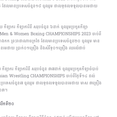
ទេសថៃ ដែល​មាន​ប្រទេសចំនួន១៨ ចូលរួម ជាលទ្ធផលទទួលបានមេដាយ
យ កីឡាករ កីឡាការិនី សរុបចំនួន ៦នាក់ ចូលរួម​ប្រកួតកីឡា
22 Men & Women Boxing CHAMPIONSHIPS 2023 ចាប់ពី
រុងបាងកក ព្រះរាជាណាចក្រថៃ ដែលមានប្រទេសចំនួន២០ ចូលរួម មាន
នមេដាយ ប្រាក់០១គ្រឿង និងសំរឹទ្ធ០១គ្រឿង ឈរលំដាប់
នួយ កីឡាករ កីឡាការិនី សរុបចំនួន ៣៧នាក់ ចូលរួម​ប្រកួតកីឡាចំបាប់
Asian Wrestling CHAM​PIONSHIPS ចាប់ពីថ្ងៃទី១៤ ដល់
លមាន​ប្រទេស​ចំនួន៧ ចូលរួម ជាលទ្ធផលទទួលបានមេដាយ មាស ៣គ្រឿង
លេខ៣។
េមលើកទី២០