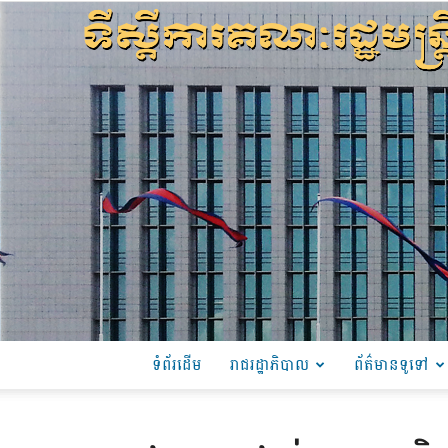
ទំព័រដើម
រាជរដ្ឋាភិបាល
ព័ត៌មានទូទៅ