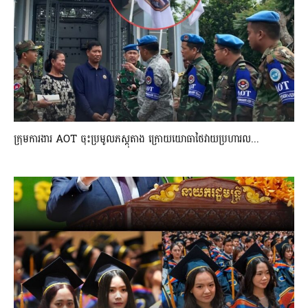
ក្រុមការងារ AOT ចុះប្រមូលភស្តុតាង ក្រោយយោធាថៃវាយប្រហារល...