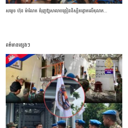
សម្តេច ហ៊ុន ម៉ាណែត ជំរុញឱ្យសាលាបង្រៀននិស្សិតផ្តោតលើគុណភ...
ពត៌មានផ្សេងៗ