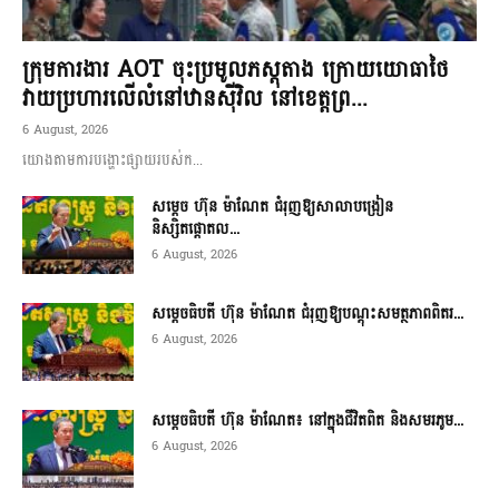
ក្រុមការងារ AOT ចុះប្រមូលភស្តុតាង ក្រោយយោធាថៃ
វាយប្រហារលើលំនៅឋានស៊ីវិល នៅខេត្តព្រ...
6 August, 2026
យោងតាមការបង្ហោះផ្សាយរបស់ក...
សម្តេច ហ៊ុន ម៉ាណែត ជំរុញឱ្យសាលាបង្រៀន
និស្សិតផ្តោតល...
6 August, 2026
សម្តេចធិបតី ហ៊ុន ម៉ាណែត ជំរុញឱ្យបណ្តុះសមត្ថភាពពិតរ...
6 August, 2026
សម្តេចធិបតី ហ៊ុន ម៉ាណែត៖ នៅក្នុងជីវិតពិត និងសមរភូម...
6 August, 2026