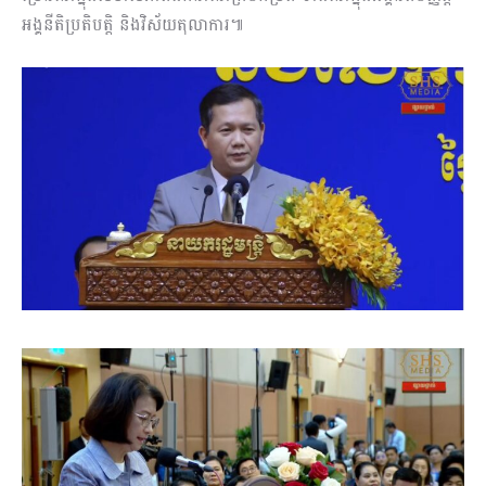
អង្គនីតិប្រតិបត្តិ និងវិស័យតុលាការ៕