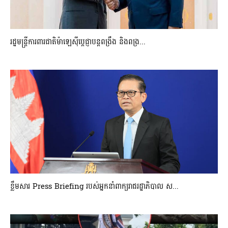
រដ្ឋមន្ត្រីការពារជាតិម៉ាឡេស៊ីប្ដេជ្ញាបន្តពង្រឹង និងពង្រ...
ខ្លឹមសារ Press Briefing របស់អ្នកនាំពាក្យរាជរដ្ឋាភិបាល ស...