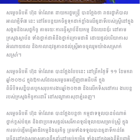
សម្តេចធិបតី ហ៊ុន ម៉ាណែត នាយករដ្ឋមន្ត្រី បានថ្លែងថា រាជរដ្ឋាភិបាល
អាណត្តិទី៧ នេះ នៅតែបន្តយកចិត្តទុកដាក់ខ្លាំងលើតួនាទីរបស់ស្ត្រីនៅក្នុង
សង្គមនិងសេដ្ឋកិច្ច តាមរយៈការធ្វើស្ថាប័នីយកម្ម និងយេនឌ័រ នៅតាម
ក្រសួងស្ថាប័ន ទាំងថ្នាក់ជាតិនិងថ្នាក់ក្រោមជាតិ ដោយផ្តល់បរិយាកាស
អំណោយផល និងកាលានុវត្តភាពដល់ស្ត្រីអាចចូលរួមយ៉ាងសស្រាក់
សស្រាំ។
សម្តេចធិបតី ហ៊ុន ម៉ាណែត បានថ្លែងបែបនេះ នៅព្រឹកថ្ងៃទី ១១ ខែមករា
ឆ្នាំ២០២៤ ក្នុងឱកាសដែលសម្ដេចអញ្ជើញជាអធិបតី ក្នុង
ពិធីបិទសន្និបាតបូកសរុបការងារឆ្នាំ២០២៣ និងលើកទិសដៅការ ងារបន្ត
របស់ក្រសួងកិច្ចការនារី នៅសណ្ឋាគាសុខាភ្នំពេញ។
សម្តេចធិបតី ហ៊ុន ម៉ាណែត បានថ្លែងបន្តថា កម្ពុជាទទួលបានចំណាត់
ថ្នាក់ខ្ពស់បំផុត និងជាប្រទេសផ្តល់សេរីភាពទូលំទូលាយសម្រាប់ស្ត្រី ក្នុង
ការចាប់ផ្តើមធ្វើអាជីវកម្មនិងធុរកិច្ច ព្រមទាំងទទួលបានតួនាទីកាន់តែ
ច្រើននៅក្នុងសមាសភាពដឹកនាំនៅគ្រប់កម្រិត ទាំងនៅក្នុងអង្គនីតិបញ្ញត្តិ