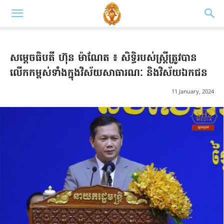
សម្តេចធិបតី ហ៊ុន ម៉ាណែត ៖ សិទ្ធិរបស់ស្ត្រីត្រូវបាន
លើកកម្ពស់ទាំងក្នុងវិស័យសាធារណៈ និងវិស័យឯកជន
11 January, 2024