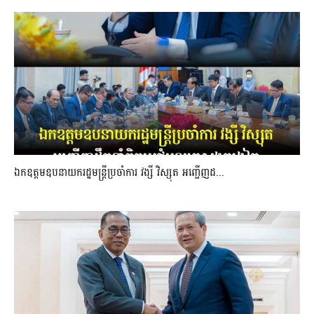
ឯកឧត្តមឧបនាយករដ្ឋមន្រ្តីប្រចាំការ វង្សី វិស្សុត អញ្ជើញដ...