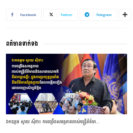
Facebook
Twitter
Telegram
ពត៌មានទាក់ទង
ឯកឧត្តម ស្វាយ ស៊ីថា៖ ការពង្រឹងសមត្ថភាពរបស់មន្ត្រីព័ត៌មា...