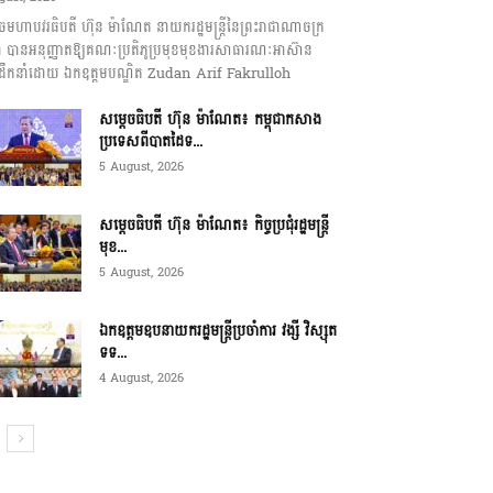
េចមហាបវរធិបតី ហ៊ុន ម៉ាណែត នាយករដ្ឋមន្ត្រីនៃព្រះរាជាណាចក្រ
ុជា បានអនុញ្ញាតឱ្យគណៈប្រតិភូប្រមុខមុខងារសាធារណៈអាស៊ាន
ឹកនាំដោយ ឯកឧត្តមបណ្ឌិត Zudan Arif Fakrulloh
សម្ដេចធិបតី ហ៊ុន ម៉ាណែត៖ កម្ពុជាកសាង
ប្រទេសពីបាតដៃទ...
5 August, 2026
សម្ដេចធិបតី ហ៊ុន ម៉ាណែត៖ កិច្ចប្រជុំរដ្ឋមន្ត្រី
មុខ...
5 August, 2026
ឯកឧត្តមឧបនាយករដ្ឋមន្ត្រីប្រចាំការ វង្សី វិស្សុត
ទទ...
4 August, 2026