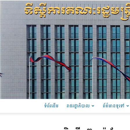
ទំព័រដើម
រាជរដ្ឋាភិបាល
ព័ត៌មានទូទៅ