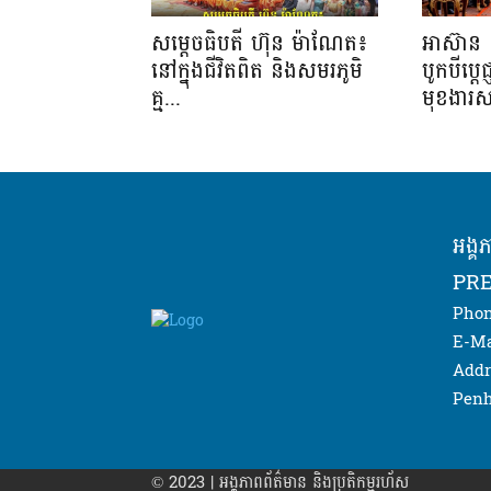
សម្តេចធិបតី ហ៊ុន ម៉ាណែត៖
អាស៊ាន 
នៅក្នុងជីវិតពិត និងសមរភូមិ
បូកបីប្តេជ
គ្ម...
មុខងារស
អង្គ
PRE
Phon
E-Ma
Addr
Penh
© 2023 | អង្គភាព​ព័ត៌មាន​ និងប្រតិកម្មរហ័ស