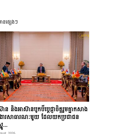
មានផ្សេងៗ
៊ាន និងអាស៊ានបូកបីប្តេជ្ញាចិត្តរួមគ្នាកសាង
ខងារសាធារណៈមួយ ដែលយកប្រជាជន
នូ...
gust, 2026