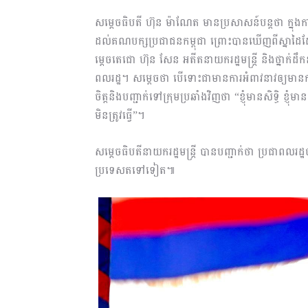
សម្តេចធិបតី ហ៊ុន ម៉ាណែត មានប្រសាសន៍បន្តថា ក្នុងក
ដល់គណបក្សប្រជាជនកម្ពុជា ព្រោះបានឃើញពីស្នាដៃ
ម្តេចតេជោ ហ៊ុន សែន អតីតនាយករដ្ឋមន្ត្រី និងថ្នាក់ដឹ
ពលរដ្ឋ។ សម្តេចថា បើទោះជាមានការអំពាវនាវឲ្យមានកា
ចិត្តនិងបញ្ជាក់ទៅក្រុមប្រឆាំងវិញថា “ខ្ញុំមានសិទ្ធិ ខ្ញុ
មិនត្រូវធ្វើ”។
សម្តេចធិបតីនាយករដ្ឋមន្ត្រី បានបញ្ជាក់ថា ប្រជាពលរដ
ប្រទេសតទៅទៀត៕