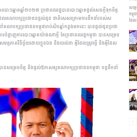
សម្ត
ព័ត៌មាន​
ារបោះឆ្នោតឆ្នាំ២០២៣ ប្រជាពលរដ្ឋបានបោះឆ្នោតផ្តល់សេចក្តីទុកចិត្ត
កម្ព
ដែលគណបក្សប្រជាជនផ្តល់ជូន ជាពិសេសក្រោមការដឹកនាំរបស់ស
ដែលដ
កនាំគណបក្សប្រជាជនកម្ពុជារាប់សិបឆ្នាំកន្លងមកនេះ បានផ្តល់ជូនប្រជា
របំផ្លាញការបោះឆ្នោតយ៉ាងណាក្តី តែប្រជាពលរដ្ឋកម្ពុជា បានសម្រេច
ំមានសមត្ថភាពវិនិច្ឆ័យដោយខ្លួនឯង និងយល់ថា អ្វីដែលត្រូវធ្វើ និងអ្វីដែល
និង
្ឋបានសម្រេចចិត្ត និងផ្តល់ឱកាសឲ្យគណបក្សប្រជាជនកម្ពុជា បន្តដឹកនាំ
ប្រតិកម្ម
រហ័ស