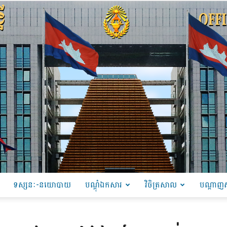
ទស្សនៈ-នយោបាយ
បណ្ដុំឯកសារ
វិចិត្រសាល
បណ្តាញស
PRU