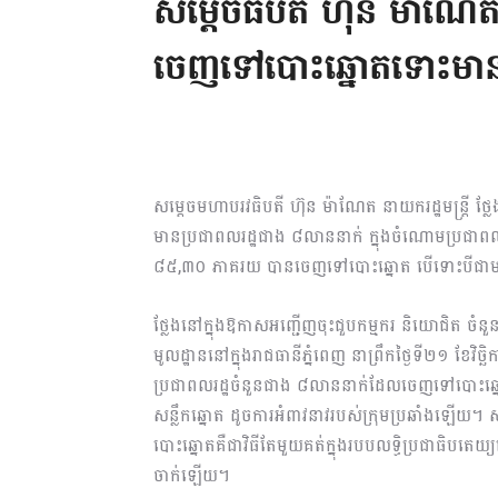
សម្ដេចធិបតី ហ៊ុន ម៉ាណែ
ចេញទៅបោះឆ្នោតទោះមានការ
សម្តេចមហាបរវធិបតី ហ៊ុន ម៉ាណែត នាយករដ្ឋមន្ត្រី ថ្ល
មានប្រជាពលរដ្ឋជាង ៨លាននាក់ ក្នុងចំណោមប្រជាពល
៨៥,៣០ ភាគរយ បានចេញទៅបោះឆ្នោត បើទោះបីជាមានការ
ថ្លែងនៅក្នុងឱកាសអញ្ជើញចុះជួបកម្មករ និយោជិត 
មូលដ្ឋាននៅក្នុងរាជធានីភ្នំពេញ នាព្រឹកថ្ងៃទី២១ ខែវិ
ប្រជាពលរដ្ឋចំនួនជាង ៨លាននាក់ដែលចេញទៅបោះឆ្នោត
សន្លឹកឆ្នោត ដូចការអំពាវនាវរបស់ក្រុមប្រឆាំងឡើយ។ ស
បោះឆ្នោតគឺជាវិធីតែមួយគត់ក្នុងរបបលទ្ធិប្រជាធិបតេយ
ចាក់ឡើយ។