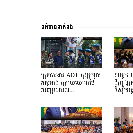
ពត៌មានទាក់ទង
ក្រុមការងារ AOT ចុះប្រមូល
សម្តេច 
ភស្តុតាង ក្រោយយោធាថៃ
ជំរុញឱ្
វាយប្រហារល...
និស្សិត