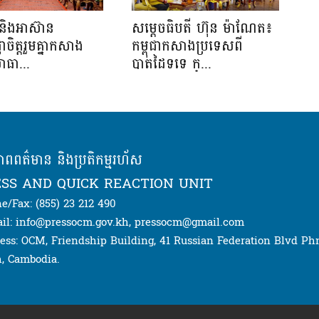
និងអាស៊ាន
សម្ដេចធិបតី ហ៊ុន ម៉ាណែត៖
្ញាចិត្តរួមគ្នាកសាង
កម្ពុជាកសាងប្រទេសពី
ាធា...
បាតដៃទទេ ក្...
ភាពពត៌មាន និងប្រតិកម្មរហ័ស
SS AND QUICK REACTION UNIT
e/Fax: (855) 23 212 490
il: info@pressocm.gov.kh, pressocm@gmail.com
ess: OCM, Friendship Building, 41 Russian Federation Blvd P
, Cambodia.