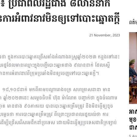
ត៖ ប្រជាពលរដ្ឋជាង ៨លាននាក់
អំពាវនាវមិនឲ្យទៅបោះឆ្នោតក្តី
ពត៌
I
21 November, 2023
ែងថា ក្នុងការបោះឆ្នោតជ្រើសតាំងតំណាងរាស្ត្រឆ្នាំ២០២៣ កន្លងទៅនេះ
រដ្ឋដែលមានឈ្មោះក្នុងបញ្ជីបោះឆ្នោតជាង ៩លាននាក់ ដែលស្មើ
អង្គ
អំពាវនាវពីក្រុមប្រឆាំងមិនឲ្យចេញទៅបោះឆ្នោតក្តី។
ចំនួន ១៨,១០៨នាក់ មកពីតាមបណ្តារោងចក្រ សហគ្រាសនានា មាន
ច្ឆិកា ឆ្នាំ២០២៣នេះ សម្តេចធិបតី ហ៊ុន ម៉ាណែត បញ្ជាក់ថា ក្នុងចំណោម
 មានជាង ៩០ភាគរយ បានបោះឆ្នោតត្រឹមត្រូវ និងមិនធ្វើឲ្យខូច
ភាព​
អាស
ម្តេចថា ការបោះឆ្នោតត្រឹមត្រូវ ពីព្រោះប្រជាពលរដ្ឋយល់ថា ការ
មុ
្យដើម្បីជ្រើសរើសមេដឹកនាំប្រទេស ដោយមិនធ្វើឲ្យប្រទេសជាតិក្រឡាប់
ជាស្
5 Au