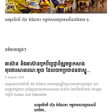
សម្ដេចធិបតី ហ៊ុន ម៉ាណែត៖ កម្ពុជាកសាងប្រទេសពីបាតដៃទទេ ក្...
ពត៌មានផ្សេងៗ
អាស៊ាន និងអាស៊ានបូកបីប្តេជ្ញាចិត្តរួមគ្នាកសាង
មុខងារសាធារណៈមួយ ដែលយកប្រជាជនជាស្នូ...
5 August, 2026
សម្តេចមហាបវរធិបតី ហ៊ុន ម៉ាណែត នាយករដ្ឋមន្ត្រីនៃព្រះរាជាណាចក្រកម្ពុជា បាន
អនុញ្ញាតឱ្យគណៈប្រតិភូប្រមុខមុខងារសាធារណៈអាស៊ាន ដែលដឹកនាំដោយ ឯកឧត្តម
បណ្ឌិត Zudan Arif Fakrulloh
សម្ដេចធិបតី ហ៊ុន ម៉ាណែត៖ កម្ពុជាកសាងប្រទេសពី
បាតដៃទ...