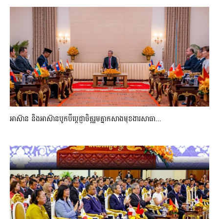
អាស៊ាន និងអាស៊ានបូកបីប្តេជ្ញាចិត្តរួមគ្នាកសាងមុខងារសាធា...