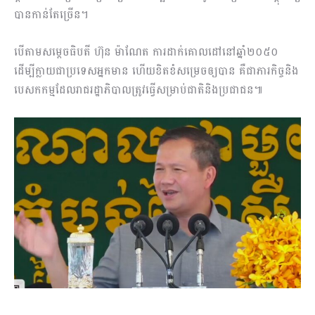
បានកាន់តែច្រើន។
បើតាមសម្តេចធិបតី ហ៊ុន ម៉ាណែត ការដាក់គោលដៅនៅឆ្នាំ២០៥០
ដើម្បីក្លាយជាប្រទេសអ្នកមាន ហើយខិតខំសម្រេចឲ្យបាន គឺជាភារកិច្ចនិង
បេសកកម្មដែលរាជរដ្ឋាភិបាលត្រូវធ្វើសម្រាប់ជាតិនិងប្រជាជន៕