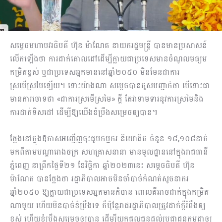
សម្តេចមហាបវរធិបតី ហ៊ុន ម៉ាណែត នាយករដ្ឋមន្ត្រី បានមានប្រសាសន៍
លើកឡើងថា ការដាក់គោលដៅដើម្បីក្លាយជាប្រទេសមានចំណូលមធ្យម
កម្រិតខ្ពស់ ឬជាប្រទេសអ្នកមាននៅឆ្នាំ២០៥០ មិនមែនជាការ
ស្រមើស្រមៃឡើយ។ ទោះយ៉ាងណា សម្តេចបានគូសបញ្ជាក់ថា បើទោះជា
មានការចោទថា «ជាការស្រមើស្រមៃ» ក្ដី តែវាទាមទារនូវការស្រមៃនិង
ការដាក់ទិសដៅ ដើម្បីឱ្យយើងខំប្រឹងសម្រេចឲ្យបាន។
ថ្លែងនៅក្នុងឱកាសអញ្ជើញចុះជួបកម្មករ និយោជិត ចំនួន ១៨,១០៨នាក់
មកពីតាមបណ្តារោងចក្រ សហគ្រាសនានា មានមូលដ្ឋាននៅក្នុងរាជធានី
ភ្នំពេញ នាព្រឹកថ្ងៃទី២១ ខែវិច្ឆិកា ឆ្នាំ២០២៣នេះ សម្តេចធិបតី ហ៊ុន
ម៉ាណែត បានថ្លែងថា រដ្ឋាភិបាលអាចមិនចាំបាច់កំណត់សូចនាករ
ឆ្នាំ២០៥០ ឱ្យក្លាយជាប្រទេសអ្នកមានក៏បាន ពោលគឺអាចដាក់ក្នុងកម្រិត
ណាមួយ ហើយមិនបាច់ខំប្រឹងទេ ក៏ប៉ុន្តែរាជរដ្ឋាភិបាលត្រូវដាក់ក្តីរំពឹងឲ្យ
ខ្ពស់ ហើយខំប្រឹងសម្រេចឲ្យបាន ដើម្បីយកផលជូនដល់ប្រជាជនកម្ពុជាឲ្យ