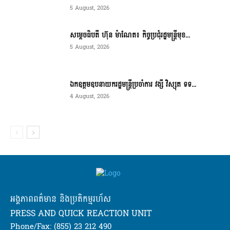
5 August, 2026
សម្ដេចធិបតី ហ៊ុន ម៉ាណែត៖ កិច្ចប្រជុំរដ្ឋមន្ត្រីមុខ...
5 August, 2026
ឯកឧត្តមឧបនាយករដ្ឋមន្ត្រីប្រចាំការ វង្សី វិស្សុត ទទ...
4 August, 2026
អង្គភាពពត៌មាន និងប្រតិកម្មរហ័ស
PRESS AND QUICK REACTION UNIT
Phone/Fax: (855) 23 212 490