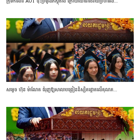
ក្រុមការងារ AOT ចុះប្រមូលភស្តុតាង ក្រោយយោធាថៃវាយប្រហារល...
សម្តេច ហ៊ុន ម៉ាណែត ជំរុញឱ្យសាលាបង្រៀននិស្សិតផ្តោតលើគុណភ...