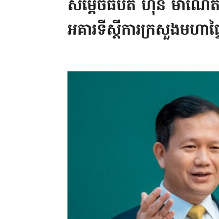
សម្តេចធិបតី ហ៊ុន ម៉ាណែត 
អគារទីស្តីការក្រសួងមហាផ្ទ