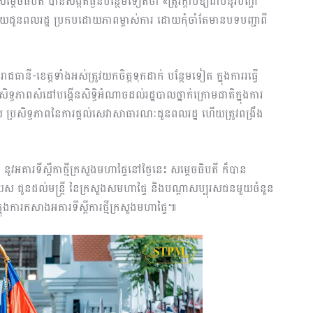
តេចធិបតី បានសង្កត់ធ្ងន់បន្ថែមទៀតថា «ត្រូវក្ដាប់ឱ្យជាប់នូវបញ្ហា
យជូនពលរដ្ឋ ប្រកបដោយភាពម្ចាស់ការ ដោយ​កុំចាំ​តែមា​ន​បទ​បញ្ជា​ពី
់រាជធានី-ខេត្តទាំងអស់ត្រូវយកចិត្តទុកដាក់ បន្ថែម​ទៀត ក្នុងការរធ្វើ
សិទ្ធភាព​សំដៅ​បង្កើន​សិទ្ធិ​អំណាចដល់រដ្ឋបាលថ្នាក់ក្រោមជាតិក្នុងការ
 ប្រសិទ្ធភាពនៃការផ្ដល់សេវាសាធារណៈជូនពលរដ្ឋ ហើយ​ត្រូវ​ពង្រឹង​
នូវអគារទីស្តីកាថ្មីក្រសួងមហាផ្ទៃនៅថ្ងៃនេះ សម្ដេចធិបតី ក៏បាន
យស ជូនដល់មន្ត្រី នៃក្រសួងសមហាផ្ទៃ និងបណ្ដាសប្បុរសជនមួយចំនួន
ការកសាងអគារទីស្ដីការថ្មីក្រសួងមហាផ្ទៃ៕