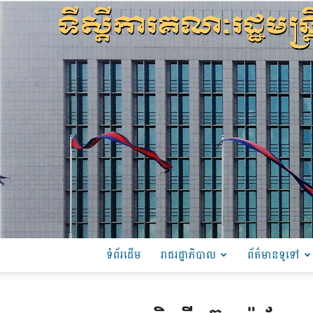
ទំព័រដើម
រាជរដ្ឋាភិបាល
ព័ត៌មានទូទៅ