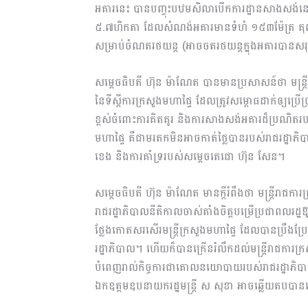
អគារនេះ បានបញ្ចុះបឋមសិលាបើកការដ្ឋានសាង​សង់នៅព្រ
៥.៧ហិកតា ដែលសំណង់អគារមានទំហំ ១៥៣ម៉ែត្រ គុណ ៨៣
សម្រាប់ចំណតរថយន្ត (អាចចតរថយន្តក្នុងអគារបានស
សម្តេចធិបតី ហ៊ុន ម៉ាណែត បានមានប្រសាសន៍ថា មន្ត្រ
នៃទីស្តីការក្រសួងមហាផ្ទៃ ដែលត្រូវសម្ពោធដាក់ឲ្យប្រ
ខ្ពស់ចំពោះការគិតគូរ និងការសាងសង់អគារដ៏ប្រណិតរបស់
មហាផ្ទៃ គឺជាមរតកមិនអាចកាត់ថ្លៃបានរបស់រាជរដ្ឋ
ខេង និងការគាំទ្ររបស់សម្តេចតេជោ​ ហ៊ុន សែន។
សម្តេចធិបតី ហ៊ុន ម៉ាណែត មានក្តីរំពឹងថា មន្ត្រីរាជក
រាជរដ្ឋាភិបាលនីតិកាលចាស់តាំងចិត្តបម្រើប្រជាពលរដ្
ថ្លែងកោតសរសើរមន្ត្រីក្រសួងមហាផ្ទៃ ដែលបានប្រឹង
រដ្ឋាភិបាល។ ហើយក៏បានក្រើនរំលឹកដល់មន្ត្រីរាជការក្រសួង
បំពេញរាល់កិច្ចការជាគោលនយោបាយរបស់រាជរដ្ឋាភិបាល។
ឯកឧត្តមឧបនាយករដ្ឋមន្ត្រី ស សុខា អាចឆ្លើយតបបានទ