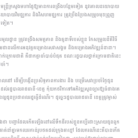
ឹកមន្ត្រីក្រសួងមហាផ្ទៃឱ្យមានការពង្រឹងបន្ថែមទៀត នូវគោលនយោបាយ
យោបាយវិមជ្ឈការ និងវិសហមជ្ឈការ ត្រូវប្រឹងប្រែងសម្រួចមុខព្រួញ
បន្តទៀត។
ញាធរមូលដ្ឋាន ត្រូវពង្រឹងសមត្ថភាព និងតួនាទីរបស់ខ្លួន កែសម្រួលនីតិវិធី
្យតាមដានលើការអនុវត្តគម្រោងសេវាសង្គម និងគម្រោងអភិវឌ្ឍន៍នានា។
្នាក់ក្រោមជាតិ គឺជាកត្តាចាំបាច់បំផុត ខណៈរដ្ឋបាលថ្នាក់ក្រោមជាតិនេះ
ចាំ។
ចំគោលដៅ ដើម្បីបង្កើនប្រសិទ្ធភាពការងារ និង បម្រើសេវាប្រចាំថ្ងៃជូន
ាំដល់រដ្ឋបាលរាជធានី-ខេត្ត កុំយកថវិកាទៅអភិវឌ្ឍសួនច្បារឱ្យធំជាងគេ
បានល្អជូនប្រជាពលរដ្ឋធ្វើដំណើរ។ ដូច្នេះរដ្ឋបាលរាជធានី ខេត្តត្រូវម្ចាស់
ឡើងថា បញ្ហាដែលកើតឡើងនៅលើទឹកដីរបស់ខ្លួនគប្បីដោះស្រាយជូនពួក
ពួកគាត់នាំគ្នាមកឈរកាន់រូបថតដល់ក្រុងតាខ្មៅ ដែល​ករណី​នេះ​គឺ​បាន​កើត​