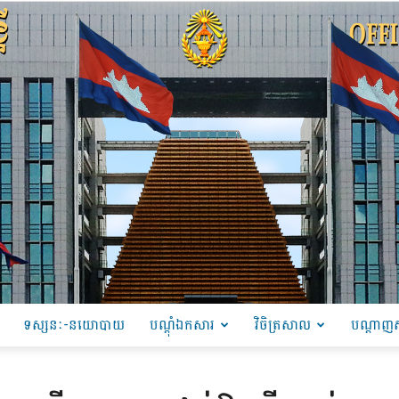
ទស្សនៈ-នយោបាយ
បណ្ដុំឯកសារ
វិចិត្រសាល
បណ្តាញស
PRU