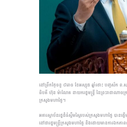
នៅព្រឹកថ្ងៃចន្ទ ៨រោច ខែអស្សុជ ឆ្នាំថោះ បញ្ចស័ក ព.ស
ធិបតី ហ៊ុន ម៉ាណែត នា​យក​រដ្ឋមន្ត្រី នៃព្រះរាជាណាចក្រ
ក្រសួង​​មហាផ្ទៃ។
អគារស្ថាប័នរដ្ឋដ៏ធំស្កឹមស្កៃរបស់ក្រសួងមហាផ្ទៃ បានផ
នៅជារដ្ឋមន្ត្រីក្រសួងមហាផ្ទៃ និងដោយមានការឯកភាពគា