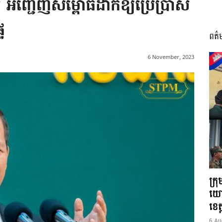
អញ្ជើញសម្ពោធដាក់ឱ្យប្រើប្រាស់​
ៃ
ពត៌
I
6 November, 2023
អង្គ
ភាព​
ក្រ
យោ
ខេត្
6 Au