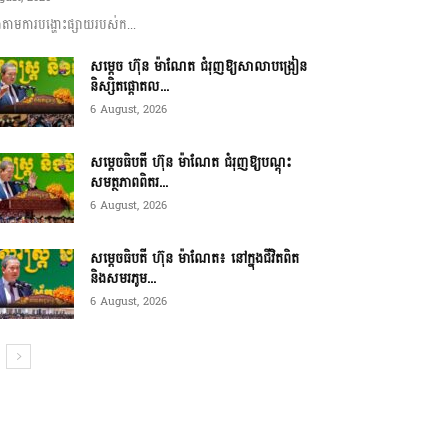
ាមការបង្ហោះផ្សាយរបស់ក...
សម្តេច ហ៊ុន ម៉ាណែត ជំរុញឱ្យសាលាបង្រៀន
និស្សិតផ្តោតល...
6 August, 2026
សម្តេចធិបតី ហ៊ុន ម៉ាណែត ជំរុញឱ្យបណ្តុះ
សមត្ថភាពពិតរ...
6 August, 2026
សម្តេចធិបតី ហ៊ុន ម៉ាណែត៖ នៅក្នុងជីវិតពិត
និងសមរភូម...
6 August, 2026