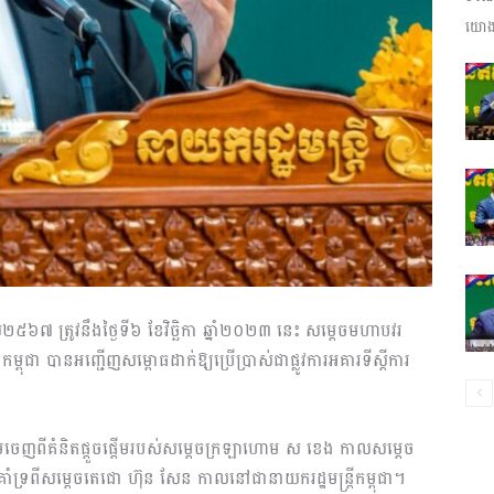
យោងត
ព័ត៌មាន​
និង
ប្រតិកម្ម
២៥៦៧ ត្រូវ​នឹងថ្ងៃទី៦ ខែវិច្ឆិកា ឆ្នាំ២០២៣ នេះ សម្តេចមហាបវរ
កម្ពុជា បានអញ្ជើញសម្ពោធដាក់ឱ្យប្រើប្រាស់ជាផ្លូវការអគារទីស្តីការ​
្តេីមចេញពីគំនិតផ្តួចផ្តើម​របស់​សម្តេចក្រឡាហោម ស ខេង កាលសម្តេច​
រហ័ស
ំទ្រ​ពីសម្តេចតេជោ ហ៊ុន សែន កាលនៅជានាយករដ្ឋមន្ត្រីកម្ពុជា។