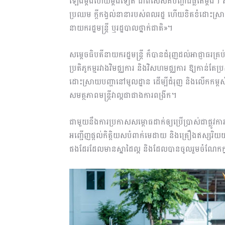
ឡើង​ម្តងហើយម្តងទៀត ជាពិសេសគឺបញ្ហាដីធ្លីតែម្តង។​ សម្
ប្រឈម ក្ដីកង្វល់​នានា​របស់​ពលរដ្ឋ ហើយខិតខំដោះស្រា
នាយករដ្ឋមន្ត្រី ឬរដ្ឋបាលថ្នាក់ជាតិ»។
សម្តេចធិបតី​នាយករដ្ឋមន្រ្តី ក៏បានជំរុញដល់អាជ្ញាធរគ្រប
ប្រតិភូកម្មរវាងវិមជ្ឈការ និងវិសហមជ្ឈការ ឱ្យកាន់តែ​ប្រ
ដោះស្រាយបញ្ហានៅមូលដ្ឋាន ដើម្បីជំរុញ និង​លើកកម្ពស់
សមត្ថភាព​មន្រ្តីវាល្អជាជាងការពង្រីក។
ជាមួយនឹងការប្រកាសសម្ពោធដាក់ឲ្យប្រើប្រាស់ជាផ្លូវការ 
អញ្ជើញផ្ដល់កិត្តិយសបំពាក់មេដាយ និងគ្រឿងឥស្សរិយ
ផងដែរដែលមានស្នាដៃល្អ និងដែលបានចូលរួមចំណែកក្នុង