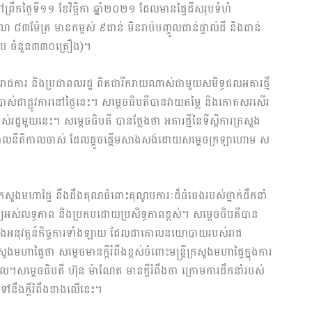
ឹកថ្ងៃទី១១ ខែវិច្ឆិកា ឆ្នាំ២០២១ ដែលមានផ្ទៃដីសរុបទំហំ
ម៉ែត្រ មានកម្ពស់ ៩ជាន់ មិនរាប់បញ្ចូលជាន់ផ្ទាល់ដី និងជាន់
រុប ចំនួន៣៣០គ្រឿង)។
ីរាជការ និងប្រជាពលរដ្ឋ ពិតជារីករាយណាស់ជាមួយសមិទ្ធផលអគារថ្មី
ើប្រាស់ជាផ្លូវការនៅថ្ងៃនេះ។ សម្តេចធិបតីបានវាយតម្លៃ និងកោតសរសើរ
រដ្ឋមួយនេះ។ សម្តេចធិបតី បានថ្លែងថា អគារថ្មីនៃទីស្តីការក្រសួង
ាភិបាលនីតិកាលចាស់ ដែលផ្តួចផ្តើមសាងសង់ដោយសម្តេចក្រឡាហោម ស
ារក្រសួងមហាផ្ទៃ នឹងដឹងគុណចំពោះគុណូបការៈដ៏ធំធេងរបស់ថ្នាក់ដឹកនាំ
ឋឱ្យអស់លទ្ធភាព និងប្រកបដោយប្រសិទ្ធភាពខ្ពស់។ សម្តេចធិបតីបាន
ប្រែងអនុវត្តន៍កិច្ចការទាំងឡាយ ដែលជាគោលនយោបាយរបស់រាជ
មហាផ្ទៃថា សម្តេចមានក្តីរំពឹងខ្ពស់ចំពោះមន្ត្រីក្រសួងមហាផ្ទៃក្នុងការ
សម្តេចធិបតី ហ៊ុន ម៉ាណែត មានក្តីរំពឹងថា ក្រោមការដឹកនាំរបស់
ៅនឹងក្តីរំពឹងខាងលើនេះ។