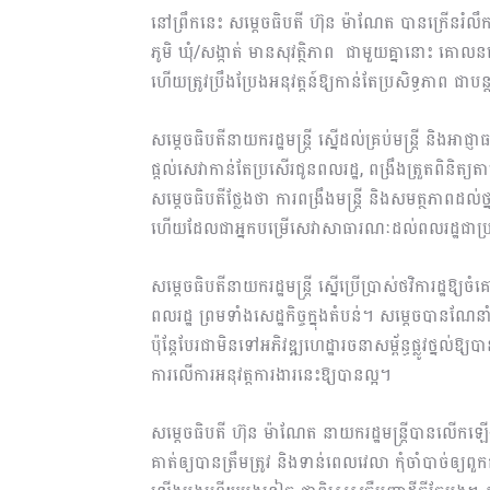
នៅព្រឹកនេះ សម្តេចធិបតី ហ៊ុន ម៉ាណែត បានក្រើនរំល
ភូមិ ឃុំ/សង្កាត់ មានសុវត្ថិភាព ជាមួយគ្នានោះ គោលន
ហើយត្រូវប្រឹងប្រែងអនុវត្តន៍ឱ្យកាន់តែប្រសិទ្ធភាព ជា
សម្ដេចធិបតីនាយករដ្ឋមន្ត្រី ស្នើដល់គ្រប់មន្ត្រី និងអាជ្
ផ្ដល់សេវាកាន់តែប្រសើរជូនពលរដ្ឋ, ពង្រឹងត្រួតពិនិត
សម្តេចធិបតីថ្លែងថា ការពង្រឹងមន្រ្តី និងសមត្ថភាពដល់ថ
ហើយដែលជាអ្នកបម្រើសេវាសាធារណៈដល់ពលរដ្ឋជាប្រ
សម្ដេចធិបតីនាយករដ្ឋមន្ត្រី ស្នើប្រើប្រាស់ថវិការដ្ឋឱ្យ
ពលរដ្ឋ ព្រមទាំងសេដ្ឋកិច្ចក្នុងតំបន់។ សម្ដេចបានណែន
ប៉ុន្ដែបែរជាមិនទៅអភិវឌ្ឍហេដ្ឋារចនាសម្ព័ន្ធផ្លូវថ្នល់ឱ្យ
ការលើការអនុវត្តការងារនេះឱ្យបានល្អ។
សម្តេចធិបតី ហ៊ុន ម៉ាណែត នាយករដ្ឋមន្រ្តីបានលើក
គាត់ឲ្យបានត្រឹមត្រូវ និង​ទាន់​ពេល​វេលា កុំចាំបាច់ឲ្យ