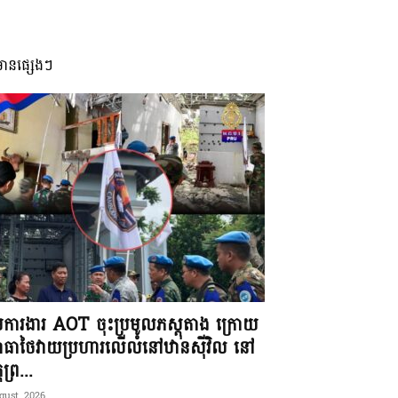
មានផ្សេងៗ
ុមការងារ AOT ចុះប្រមូលភស្តុតាង ក្រោយ
ធាថៃវាយប្រហារលើលំនៅឋានស៊ីវិល នៅ
តព្រ...
gust, 2026