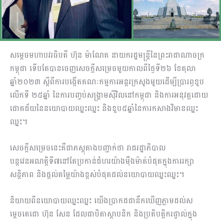
សម្តេចមហាបវរធិបតី ហ៊ុន ម៉ាណែត នាយករដ្ឋមន្ត្រីនៃព្រះរាជាណាចក្រ
កម្ពុជា ទើបតែបានចេញសេចក្តីសម្រេចមួយកាលពីថ្ងៃទី២៦ ខែតុលា
ឆ្នាំ២០២៣ ស្តីពីការបង្កើតគណៈកម្មការអន្តរក្រសួងមួយដើម្បីប្រារព្ធខួប
លើកទី ២៥ឆ្នាំ នៃការបញ្ចប់សង្គ្រាមស៊ីវិលនៅកម្ពុជា និងការអនុវត្តដោយ
ជោគជ័យនៃនយោបាយឈ្នះឈ្នះ និងខួប៥ឆ្នាំនៃការកសាងវិមានឈ្នះ
ឈ្នះ។
សេចក្តីសម្រេចនេះគឺជាភស្តុតាងបញ្ជាក់ថា រាជរដ្ឋាភិបាល
បន្តវេនអណត្តិទី៧នៅតែប្រកាន់ជំហរយ៉ាងម៉ឺងម៉ាត់បំផុតក្នុងការរក្សា
សន្តិភាព និងផ្តល់តម្លៃយ៉ាងខ្ពស់បំផុតដល់នយោបាយឈ្នះឈ្នះ។
និយាយពីនយោបាយឈ្នះឈ្នះ យើងប្រាកដជានឹកឃើញភ្លាមដល់ស
ម្តេចតេជោ ហ៊ុន សែន ដែលជាបិតាស្ថាបនិក និងប្រតិបត្តិករផ្ទាល់ក្នុង