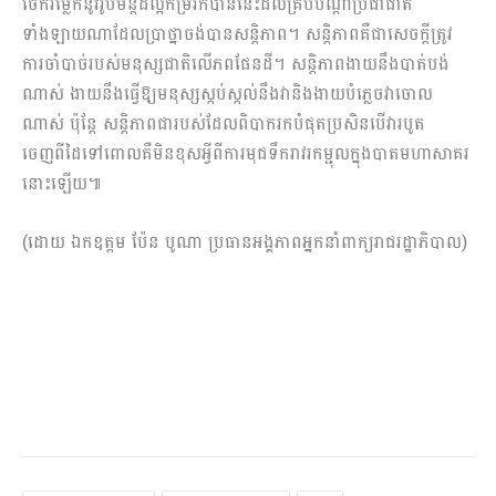
ចែករម្លែកនូវរូបមន្តដ៏ល្អកម្ររកបាននេះដល់គ្រប់បណ្តាប្រជាជាតិ
ទាំងឡាយណាដែលប្រាថ្នាចង់បានសន្តិភាព។ សន្តិភាពគឺជាសេចក្តីត្រូវ
ការចាំបាច់របស់មនុស្សជាតិលើភពផែនដី។ សន្តិភាពងាយនឹងបាត់បង់
ណាស់ ងាយនឹងធ្វើឱ្យមនុស្សស្កប់ស្កល់នឹងវានិងងាយបំភ្លេចវាចោល
ណាស់ ប៉ុន្តែ សន្តិភាពជារបស់ដែលពិបាករកបំផុតប្រសិនបើវារបូត
ចេញពីដៃទៅពោលគឺមិនខុសអ្វីពីការមុជទឹករាវរកម្ជុលក្នុងបាតមហាសាគរ
នោះឡើយ៕
(ដោយ ឯកឧត្តម ប៉ែន បូណា ប្រធានអង្គភាពអ្នកនាំពាក្យរាជរដ្ឋាភិបាល)