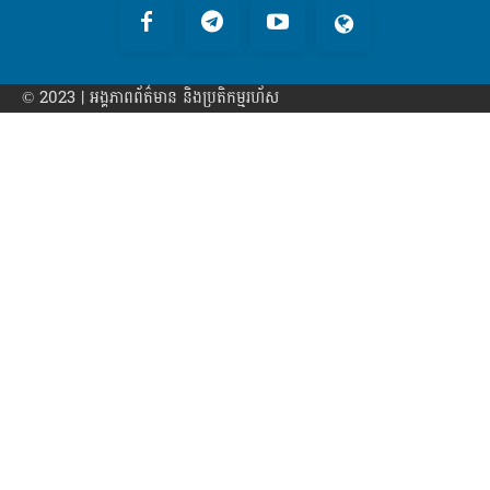
© 2023 | អង្គភាព​ព័ត៌មាន​ និងប្រតិកម្មរហ័ស