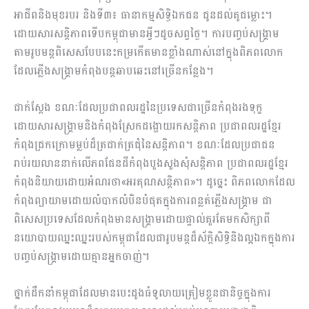
អាជីពនិងមុខរបរ និងទី៣៖ ធានាកម្មសិទ្ធិឯកជន ជូនដល់គូជម្លោះ។
ដោយសារសន្តិភាពទើបកម្ពុជាមានអ្វីៗដូចសព្វថ្ងៃ។ ការបញ្ចប់សង្គ្រាម
តាមរូបមន្តពិសេសបែបនេះកម្រកើតមានខ្លាំងណាស់នៅក្នុងពិភពលោក
ដែលភ្លើងសង្គ្រាមកំពុងបន្តឆាបឆេះនៅច្រើនកន្លែង។
ជាក់ស្តែង ខណៈដែលប្រជាពលរដ្ឋនៃប្រទេសជាច្រើនកំពុងរងទុក្ខ
ដោយសារសង្គ្រាមនិងកំពុងស្រែកដង្ហោយរកសន្តិភាព ប្រជាពលរដ្ឋខ្មែរ
កំពុងជ្រកក្រោមម្លប់ដ៏ត្រជាក់ត្រជុំនៃសន្តិភាព។ ខណៈដែលប្រជាជន
រាប់រយលាននាក់លើភពផែនដីកំពុងបួងសួងសុំសន្តិភាព ប្រជាពលរដ្ឋខ្មែរ
កំពុងនិយាយដោយអំណរថា«អរគុណសន្តិភាព»។ ដូច្នេះ ពិភពលោកដែល
កំពុងព្យាយាមដោយលំបាកលំបិនបំផុតក្នុងការពន្លត់ភ្លើងសង្គ្រាម ជា
ពិសេសប្រទេសដែលកំពុងមានសង្គ្រាមដោយផ្ទាល់គួរតែមកសិក្សាពី
នយោបាយឈ្នះឈ្នះរបស់កម្ពុជាដែលជារូបមន្តដ៏ស័ក្តិសិទ្ធិនិងល្អឯកក្នុងការ
បញ្ចប់សង្គ្រាមដោយគ្មានអ្នកចាញ់។
ថ្នាក់ដឹកនាំកម្ពុជាដែលមានបេះដូងធំទូលាយត្រៀមខ្លួនជានិច្ចក្នុងការ