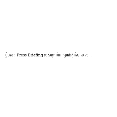
ខ្លឹមសារ Press Briefing របស់អ្នកនាំពាក្យរាជរដ្ឋាភិបាល ស...