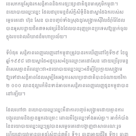
បេសកកម្មស្វែងរកសន្តិភាពនិងការផ្សះផ្សាជាតិជូនមាតុភូមិកម្ពុជា។
នយោបាយឈ្នះឈ្នះ ដែលជារូបមន្តដ៏ស័ក្តិសិទ្ធិនិងជាស្នាដៃឯករបស់ស
ម្តេចតេជោ ហ៊ុន សែន បានបញ្ចប់ទាំងស្រុងនូវសង្គ្រាមស៊ីវិលដ៏រ៉ាំរ៉ៃដែល
បានអូសបន្លាយជិត៣ទសវត្សរ៍និងដែលបានរុញច្រានប្រទេសឱ្យធ្លាក់ចូល
ក្នុងរបបវាលពិឃាដដ៏មហាប្រល័យ។
ទីបំផុត សន្តិភាពពេញលេញនៅកម្ពុជាត្រូវបានរកឃើញនៅថ្ងៃទី២៩ ខែធ្នូ
ឆ្នាំ១៩៩៨ ដោយស្នាដៃ«រដ្ឋបុរស»ខ្មែរឈ្មោះតេជោសែន ដោយប្រើរូបមន្ត
ពិសេសគ្មានពីរឈ្មោះថា«នយោបាយឈ្នះឈ្នះ»ដើម្បីប្រែក្លាយសង្គ្រាម
ឱ្យទៅជាសន្តិភាពដែលសូម្បីតែអង្គការសហប្រជាជាតិបានចំណាយថវិកា
២ ០០០ លានដុល្លារក៏មិនទាន់អាចរកសន្តិភាពពេញលេញជូនកម្ពុជាបាន
នៅឡើយ។
ដែលហៅថា នយោបាយឈ្នះឈ្នះគឺជាការបញ្ចប់សង្គ្រាមដោយគ្មានការ
បង្ហូរឈាមនិងគ្មានអ្នករងគ្រោះ ពោលគឺខ្មែរឈ្នះទាំងអស់គ្នា។ អាថ៌កំបាំង
នៃនយោបាយឈ្នះឈ្នះត្រូវបានសម្តេចតេជោបង្ហាញជាសាធារណៈរួច
ហើយដោយវាមានធាតុផ្សំសំខាន់៣គឺ៖ ទី១៖ ធានាអាយុជីវិត ទី២៖ ធានា