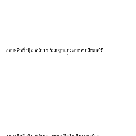
សម្តេចធិបតី ហ៊ុន ម៉ាណែត ជំរុញឱ្យបណ្តុះសមត្ថភាពពិតរបស់និ...