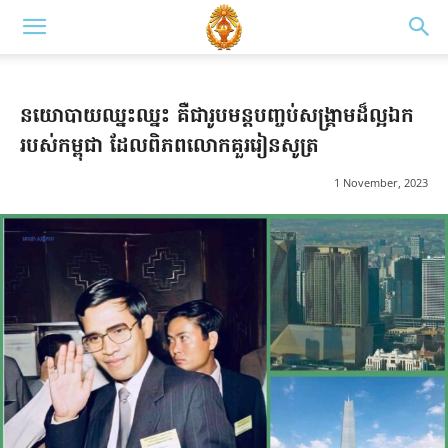
នយោបាយឈ្នះឈ្នះ គឺជារូបមន្តបញ្ចប់សង្គ្រាមដ៏ល្អឯក
របស់កម្ពុជា ដែលពិភពលោកគួររៀនសូត្រ
1 November, 2023