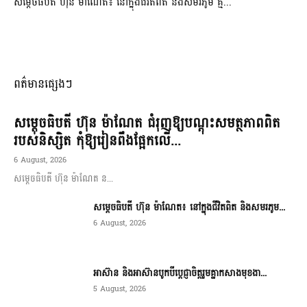
សម្តេចធិបតី ហ៊ុន ម៉ាណែត៖ នៅក្នុងជីវិតពិត និងសមរភូមិ គ្ម...
ពត៌មានផ្សេងៗ
សម្តេចធិបតី ហ៊ុន ម៉ាណែត ជំរុញឱ្យបណ្តុះសមត្ថភាពពិត
របស់និស្សិត កុំឱ្យរៀនពឹងផ្អែកលើ...
6 August, 2026
សម្តេចធិបតី ហ៊ុន ម៉ាណែត ន...
សម្តេចធិបតី ហ៊ុន ម៉ាណែត៖ នៅក្នុងជីវិតពិត និងសមរភូម...
6 August, 2026
អាស៊ាន និងអាស៊ានបូកបីប្តេជ្ញាចិត្តរួមគ្នាកសាងមុខងា...
5 August, 2026