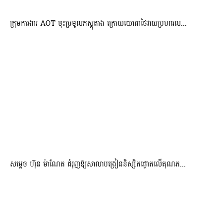
ក្រុមការងារ AOT ចុះប្រមូលភស្តុតាង ក្រោយយោធាថៃវាយប្រហារល...
សម្តេច ហ៊ុន ម៉ាណែត ជំរុញឱ្យសាលាបង្រៀននិស្សិតផ្តោតលើគុណភ...