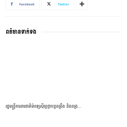
Facebook
Twitter
ពត៌មានទាក់ទង
រដ្ឋមន្ត្រីការពារជាតិម៉ាឡេស៊ីប្ដេជ្ញាបន្តពង្រឹង និងពង្រ...