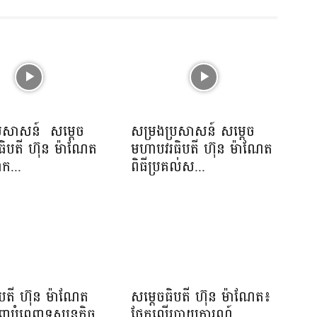
្រសាសន៍ សម្ដេច
សម្រងប្រសាសន៍ សម្ដេច
ិបតី ហ៊ុន ម៉ាណែត
មហាបវរធិបតី ហ៊ុន ម៉ាណែត
ាក...
ពិធីប្រគល់ស...
ិបតី ហ៊ុន ម៉ាណែត
សម្តេចធិបតី ហ៊ុន ម៉ាណែត៖
ើញបំពេញទស្សនកិច្ច
ផ្អែកលើរបាយការណ៍