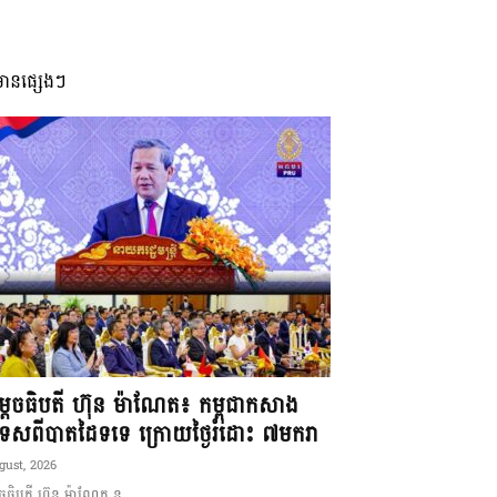
មានផ្សេងៗ
ដេចធិបតី ហ៊ុន ម៉ាណែត៖ កម្ពុជាកសាង
ទេសពីបាតដៃទទេ ក្រោយថ្ងៃរំដោះ ៧មករា
gust, 2026
ចធិបតី ហ៊ុន ម៉ាណែត ន...