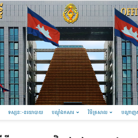
ទស្សនៈ-នយោបាយ
បណ្ដុំឯកសារ
វិចិត្រសាល
បណ្តាញស
PRU