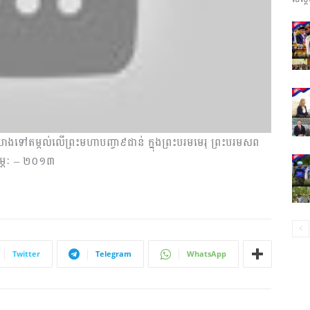
ព័ត៌មាន​
និង
្យ និង​យាង​ទៅ​តម្កល់​លើ​ព្រះ​មហា​បញ្ចា​៩ជាន់ ក្នុង​ព្រះ​បរម​មេរុ ព្រះ​​បរម​សព
កុម្ភៈ – ២០១៣
ប្រតិកម្ម
Twitter
Telegram
WhatsApp
រហ័ស