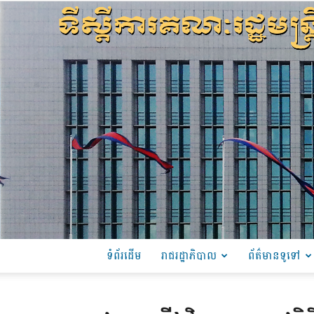
ទំព័រដើម
រាជរដ្ឋាភិបាល
ព័ត៌មានទូទៅ