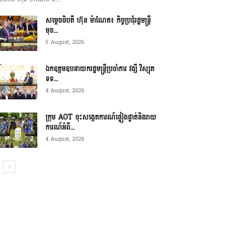
សម្ដេចធិបតី ហ៊ុន ម៉ាណែត៖ កិច្ចប្រជុំរដ្ឋមន្ត្រី
មុខ...
5 August, 2026
ឯកឧត្តមឧបនាយករដ្ឋមន្ត្រីប្រចាំការ វង្សី វិស្សុត
ទទ...
4 August, 2026
ក្រុម AOT ចុះសង្កេតការណ៍ផ្ទៀងផ្ទាត់និងរាយ
ការណ៍អំពី...
4 August, 2026