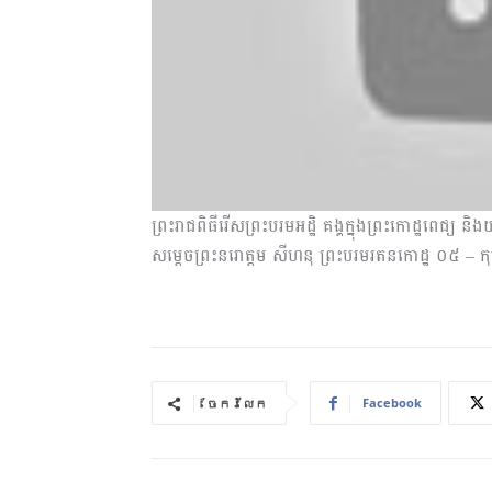
ព្រះ​​រាជ​​ពិធី​​រើស​​ព្រះ​បរម​អដ្ឋិ គង្គ​ក្នុង​ព្រះ​កោដ្ឋ​ពេជ
សម្តេច​ព្រះ​នរោត្តម សីហនុ ព្រះ​បរម​រតន​កោដ្ឋ ០៥ – 
Facebook
ចែករំលែក