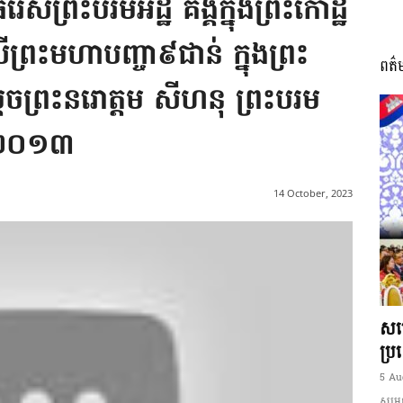
ស​​ព្រះ​បរម​អដ្ឋិ គង្គ​ក្នុង​ព្រះ​កោដ្ឋ​
្រះ​មហា​បញ្ចា​៩ជាន់ ក្នុង​ព្រះ​
ពត៌
I
េច​ព្រះ​នរោត្តម សីហនុ ព្រះ​បរម​
– ២០១៣
អង្គ
14 October, 2023
ភាព​
សម្
ប្រ
5 Au
សម្ដេ