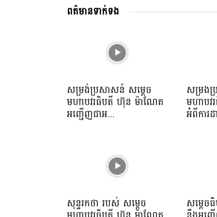
ពត៌មានទាក់ទង
សម្រង់ប្រសាសន៍ សម្ដេច
សម្រងប
មហាបវរធិបតី ហ៊ុន ម៉ាណែត
មហាបវរធ
អញ្ជើញជាអ...
អំពីការដ
សុន្ទរកថា របស់ សម្ដេច
សម្តេចធ
មហាបវរធិបតី ហ៊ុន ម៉ាណែត
នឹងអញ្ជ