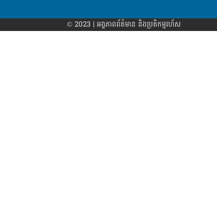
© 2023 | អង្គភាព​ព័ត៌មាន​ និងប្រតិកម្មរហ័ស