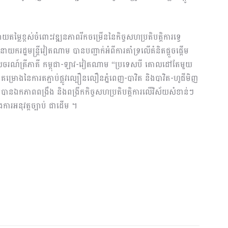
តម្លៃខ្ពស់ចំពោះវឌ្ឍនភាពរីកចម្រើននៃកិច្ចសហប្រតិបត្តិការទ្វេ
យករដ្ឋមន្ត្រីវៀតណាម បានបញ្ជាក់អំពីការគាំទ្រលើគំនិតផ្តួចផ្តើម
ការទេសចរណ៍ត្រីភាគី កម្ពុជា-ឡាវ-វៀតណាម “ប្រទេសបី គោលដៅតែមួយ
ោងនៃការតភ្ជាប់ផ្លូវល្បឿនលឿនភ្នំពេញ-បាវិត និងបាវិត-ហូជីមិញ
ីរ ក៏បានឯកភាពពង្រឹង និងពង្រីកកិច្ចសហប្រតិបត្តិការលើវិស័យសំខាន់ៗ
ងការអនុវត្តច្បាប់ ជាដើម ។