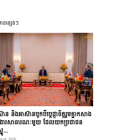
មានផ្សេងៗ
៊ាន និងអាស៊ានបូកបីប្តេជ្ញាចិត្តរួមគ្នាកសាង
ខងារសាធារណៈមួយ ដែលយកប្រជាជន
នូ...
gust, 2026