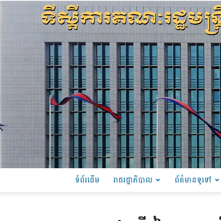
ទំព័រដើម
រាជរដ្ឋាភិបាល
ព័ត៌មានទូទៅ