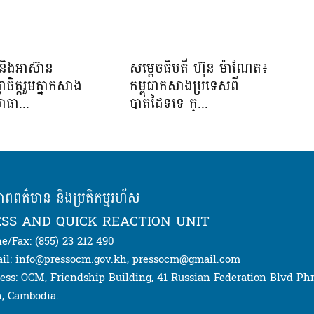
និងអាស៊ាន
សម្ដេចធិបតី ហ៊ុន ម៉ាណែត៖
្ញាចិត្តរួមគ្នាកសាង
កម្ពុជាកសាងប្រទេសពី
ាធា...
បាតដៃទទេ ក្...
ភាពពត៌មាន និងប្រតិកម្មរហ័ស
SS AND QUICK REACTION UNIT
e/Fax: (855) 23 212 490
il: info@pressocm.gov.kh, pressocm@gmail.com
ess: OCM, Friendship Building, 41 Russian Federation Blvd P
, Cambodia.