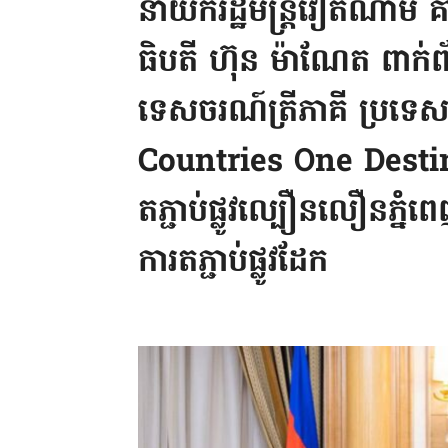
នាយករដ្ឋមន្ត្រីវៀតណាម គាំ
ធិបតី ហ៊ុន ម៉ាណែត ពាក់ព័ន
ទេសចរណ៍ត្រីភាគី ប្រទ
Countries One Destin
តភ្ជាប់ផ្លូវល្បឿនលឿនភ្នំ
ការតភ្ជាប់ផ្លូវដែក