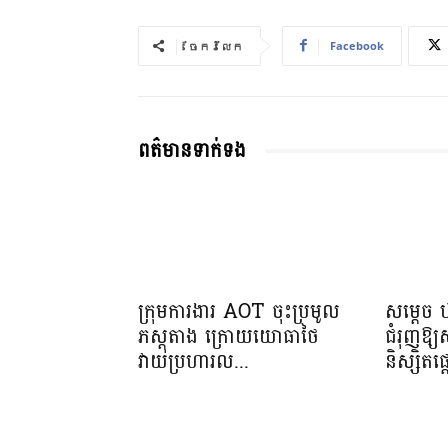
Facebook
ចែករំលែក
ពត៌មានទាក់ទង
ក្រុមការងារ AOT ចុះប្រមូល
សម្តេច 
ភស្តុតាង ក្រោយយោធាថៃ
ជំរុញឱ្
វាយប្រហារល...
និស្សិត