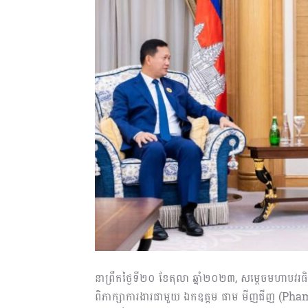
នាព្រឹកថ្ងៃទី២០ ខែតុលា ឆ្នាំ២០២៣, សម្តេចមហាបវរធិ
ពិភាក្សាការងារជាមួយ ឯកឧត្តម ផាម មីញជីញ (Pham