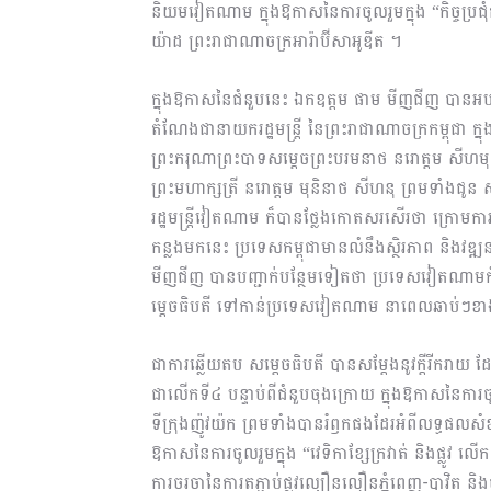
និយមវៀតណាម ក្នុងឱកាសនៃការចូលរួមក្នុង “កិច្ចប្រជុំក
យ៉ាដ ព្រះរាជាណាចក្រអារ៉ាប៊ីសាអូឌីត ។
ក្នុងឱកាសនៃជំនួបនេះ ឯកឧត្តម ផាម មីញជីញ បានអបអ
តំណែងជានាយករដ្ឋមន្រ្តី នៃព្រះរាជាណាចក្រកម្ពុជា ក្នុ
ព្រះករុណាព្រះបាទសម្តេចព្រះបរមនាថ នរោត្តម សីហមុនី
ព្រះមហាក្សត្រី នរោត្តម មុនិនាថ សីហនុ ព្រមទាំង
រដ្ឋមន្ត្រីវៀតណាម ក៏បានថ្លែងកោតសរសើរថា ក្រោមការដ
កន្លងមកនេះ ប្រទេសកម្ពុជាមានលំនឹងស្ថិរភាព និងវឌ្ឍ
មីញជីញ បានបញ្ជាក់បន្ថែមទៀតថា ប្រទេសវៀតណាមកំព
ម្តេចធិបតី ទៅកាន់ប្រទេសវៀតណាម នាពេលឆាប់ៗខា
ជាការឆ្លើយតប សម្តេចធិបតី បានសម្តែងនូវក្តីរីករាយ 
ជាលើកទី៤ បន្ទាប់ពីជំនួបចុងក្រោយ ក្នុងឱកាសនៃកា
ទីក្រុងញ៉ូវយ៉ក ព្រមទាំងបានរំឭកផងដែរអំពីលទ្ធផលសំ
ឱកាសនៃការចូលរួមក្នុង “វេទិកាខ្សែក្រវាត់ និងផ្លូវ ល
ការចរចានៃការតភ្ជាប់ផ្លូវល្បឿនលឿនភ្នំពេញ-បាវិត និង