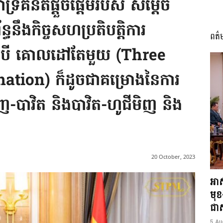
ទ្រគំនិតផ្តួចផ្តើមរបស់ សម្តេច
្ធនឹងកិច្ចសហប្រតិបត្តិការ
ពត៌
I
េសបី គោលដៅតែមួយ (Three
ation) ក៏ដូចជាគម្រោងនៃការ
ពេញ-បាវិត និងបាវិត-ហូជីមិញ និង
អង្គ
20 October, 2023
ភាព​
អាស
មុ
ជាស្
5 Au