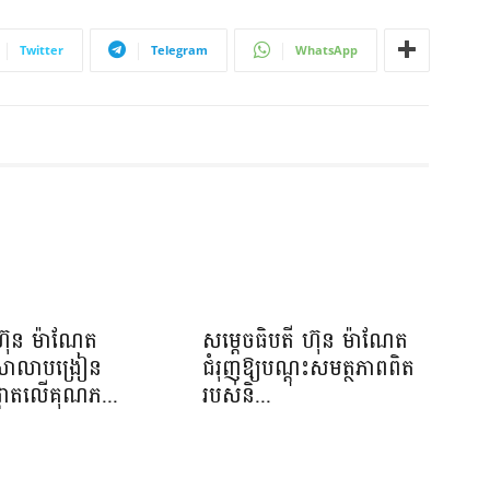
Twitter
Telegram
WhatsApp
ហ៊ុន ម៉ាណែត
សម្តេចធិបតី ហ៊ុន ម៉ាណែត
យសាលាបង្រៀន
ជំរុញឱ្យបណ្តុះសមត្ថភាពពិត
ផ្តោតលើគុណភ...
របស់និ...