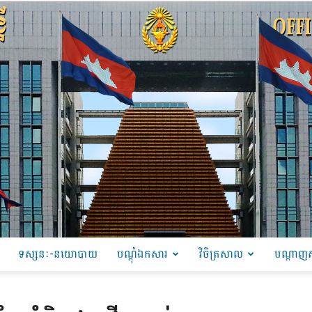
ទស្សនៈ-នយោបាយ
បណ្ដុំឯកសារ
វិចិត្រសាល
បណ្តាញស
PRU