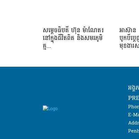
សម្តេចធិបតី ហ៊ុន ម៉ាណែត៖
អាស៊ាន 
នៅក្នុងជីវិតពិត និងសមរភូមិ
បូកបីប្តេជ
គ្ម...
មុខងារស
អង្គ
PRE
Phon
E-Ma
Addr
Penh