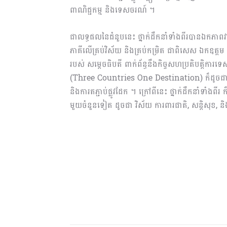
ពាណិជ្ជកម្ម និងទេសចរណ៍ ។
ជាលទ្ធផលនៃជំនួបនេះ ថ្នាក់ដឹកនាំទាំងពីរបានឯកភាពវាយ
ភាគីលើគ្រប់វិស័យ និងគ្រប់កម្រិត ជាពិសេស ឯកឧត្តម នា
របស់ សម្តេចធិបតី ពាក់ព័ន្ធនឹងកិច្ចសហប្រតិបត្តិ
(Three Countries One Destination) ក៏ដូចជាគម្រ
និងការតភ្ជាប់ផ្លូវដែក ។ ក្រៅពីនេះ ថ្នាក់ដឹកនាំទាំងព
មួយចំនួនទៀត ដូចជា វិស័យ ការពារជាតិ, សន្តិសុខ, និ