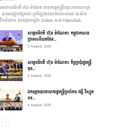
េចមហាបវរធិបតី ហ៊ុន ម៉ាណែត នាយករដ្ឋមន្ត្រីនៃព្រះរាជាណាចក្រ
ុជា បានអនុញ្ញាតឱ្យគណៈប្រតិភូប្រមុខមុខងារសាធារណៈអាស៊ាន
ឹកនាំដោយ ឯកឧត្តមបណ្ឌិត Zudan Arif Fakrulloh
សម្ដេចធិបតី ហ៊ុន ម៉ាណែត៖ កម្ពុជាកសាង
ប្រទេសពីបាតដៃទ...
5 August, 2026
សម្ដេចធិបតី ហ៊ុន ម៉ាណែត៖ កិច្ចប្រជុំរដ្ឋមន្ត្រី
មុខ...
5 August, 2026
ឯកឧត្តមឧបនាយករដ្ឋមន្ត្រីប្រចាំការ វង្សី វិស្សុត
ទទ...
4 August, 2026