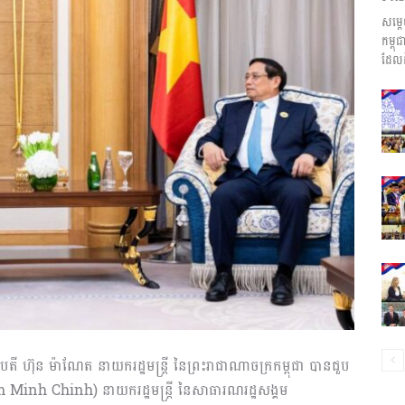
សម្ត
ព័ត៌មាន​
កម្ព
ដែលដ
និង
ប្រតិកម្ម
បតី ហ៊ុន ម៉ាណែត នាយករដ្ឋមន្រ្តី នៃព្រះរាជាណាចក្រកម្ពុជា បានជួប
រហ័ស
 Minh Chinh) នាយករដ្ឋមន្ត្រី នៃសាធារណរដ្ឋសង្គម