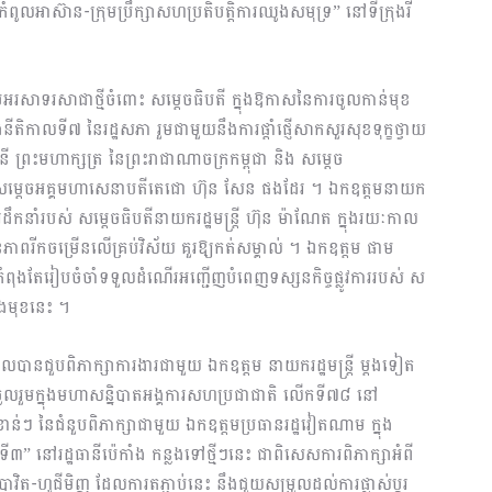
ំពូលអាស៊ាន-ក្រុមប្រឹក្សាសហប្រតិបត្តិការឈូងសមុទ្រ” នៅទីក្រុងរី
រសាទរសាជាថ្មីចំពោះ សម្តេចធិបតី ក្នុងឱកាសនៃការចូលកាន់មុខ
ងនីតិកាលទី៧ នៃរដ្ឋសភា រួមជាមួយនឹងការផ្តាំផ្ញើសាកសួរសុខទុក្ខថ្វាយ
 ព្រះមហាក្សត្រ នៃព្រះរាជាណាចក្រកម្ពុជា និង សម្ដេច
ជូន សម្តេចអគ្គមហាសេនាបតីតេជោ ហ៊ុន សែន ផងដែរ ។ ឯកឧត្តមនាយក
ឹកនាំរបស់ សម្តេចធិបតីនាយករដ្ឋមន្ត្រី ហ៊ុន ម៉ាណែត ក្នុងរយៈកាល
នភាពរីកចម្រើនលើគ្រប់វិស័យ គួរឱ្យកត់សម្គាល់ ។ ឯកឧត្តម ផាម
ុងតែរៀបចំចាំទទួលដំណើរអញ្ជើញបំពេញទស្សនកិច្ចផ្លូវការរបស់ ស
ងមុខនេះ ។
ដែលបានជួបពិភាក្សាការងារជាមួយ ឯកឧត្តម នាយករដ្ឋមន្ត្រី ម្តងទៀត
រចូលរួមក្នុងមហាសន្និបាតអង្គការសហប្រជាជាតិ លើកទី៧៨ នៅ
ខាន់ៗ នៃជំនួបពិភាក្សាជាមួយ ឯកឧត្តមប្រធានរដ្ឋវៀតណាម ក្នុង
ើកទី៣” នៅរដ្ឋធានីប៉េកាំង កន្លងទៅថ្មីៗនេះ ជាពិសេសការពិភាក្សាអំពី
បាវិត-ហូជីមិញ ដែលការតភ្ជាប់នេះ នឹងជួយសម្រួលដល់ការផ្លាស់ប្តូរ