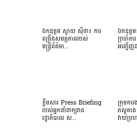
ឯកឧត្តម ស្វាយ ស៊ីថា៖ ការ
ឯកឧត្តមឧ
ពង្រឹងសមត្ថភាពរបស់
ប្រចាំការ 
មន្ត្រីព័ត៌មា...
អញ្ជើញដ
ខ្លឹមសារ Press Briefing
ក្រុមកា
របស់អ្នកនាំពាក្យរាជ
ភស្តុត
រដ្ឋាភិបាល ស...
វាយប្រហ