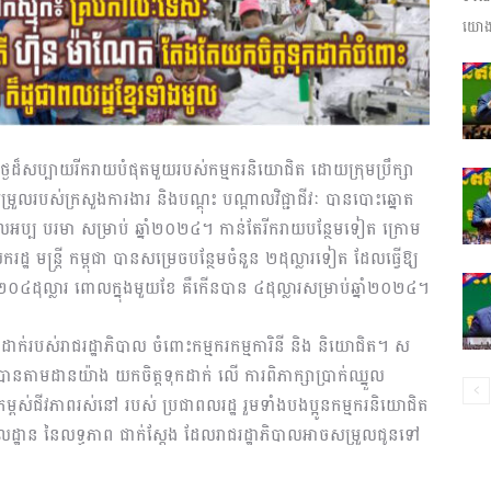
យោងត
ព័ត៌មាន​
ថ្ងៃដ៏សប្បាយរីករាយបំផុតមួយរបស់កម្មករនិយោជិត ដោយក្រុមប្រឹក្សា
និង
្រួលរបស់ក្រសួងការងារ និងបណ្តុះ បណ្តាលវិជ្ជាជីវៈ បានបោះឆ្នោត
អប្ប បរមា សម្រាប់ ឆ្នាំ២០២៤។ កាន់តែរីករាយបន្ថែមទៀត ក្រោម
ដ្ឋ មន្ត្រី កម្ពុជា បានសម្រេចបន្ថែមចំនួន ២ដុល្លារទៀត ដែលធ្វើឱ្យ
២០៤ដុល្លារ ពោលក្នុងមួយខែ គឺកើនបាន ៤ដុល្លារសម្រាប់ឆ្នាំ២០២៤។
ប្រតិកម្ម
ទុកដាក់របស់រាជរដ្ឋាភិបាល ចំពោះកម្មករកម្មការិនី និង និយោជិត។ ស
ចបានតាមដានយ៉ាង យកចិត្តទុកដាក់ លើ ការពិភាក្សាប្រាក់ឈ្នួល
ពស់ជីវភាពរស់នៅ របស់ ប្រជាពលរដ្ឋ រួមទាំងបងប្អូនកម្មករនិយោជិត
លដ្ឋាន នៃលទ្ធភាព ជាក់ស្តែង ដែលរាជរដ្ឋាភិបាលអាចសម្រួលជូនទៅ
រហ័ស