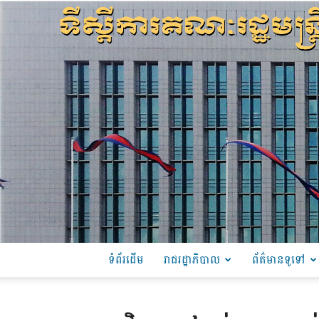
ទំព័រដើម
រាជរដ្ឋាភិបាល
ព័ត៌មានទូទៅ