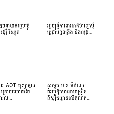
បនាយករដ្ឋមន្រ្តី
រដ្ឋមន្ត្រីការពារជាតិម៉ាឡេស៊ី
វង្សី វិស្សុត
ប្ដេជ្ញាបន្តពង្រឹង និងពង្រ...
...
រងារ AOT ចុះប្រមូល
សម្តេច ហ៊ុន ម៉ាណែត
ាង ក្រោយយោធាថៃ
ជំរុញឱ្យសាលាបង្រៀន
ារល...
និស្សិតផ្តោតលើគុណភ...