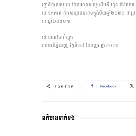
រដ្ឋាភិបាលកម្ពុជា ដែលមានសម្តេចធិបតី ហ៊ុន ម៉ាណែត
មោទកភាព និងសម្រេចបានចក្ខុវិស័យឆ្នាំ២០៣០ ជាប្
នៅឆ្នាំ២០៥០៕
ដោយចៅចាក់ស្មុក
រាជធានីភ្នំពេញ, ថ្ងៃទី២៨ ខែកញ្ញា ឆ្នាំ២០២៣
Facebook
ចែករំលែក
ពត៌មានទាក់ទង