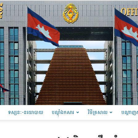
ទស្សនៈ-នយោបាយ
បណ្ដុំឯកសារ
វិចិត្រសាល
បណ្តាញស
PRU