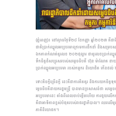
(ភ្នំពេញ)៖ នៅល្ងាចថ្ងៃទី២៨ ខែកញ្ញា ឆ្នាំ២០២៣ គឺជា
ជាតិប្រាក់ឈ្នួលអប្បបរមាក្រោមការដឹកនាំ និងសម្របសម
ឯកភាពកំណត់តួលេខ ២០២ដុល្លារ ជាតួលេខប្រាក់ឈ្នួល
ទឹកចិត្តដ៏សប្បុរសរបស់សម្តេចធិបតី ហ៊ុន ម៉ាណែត នាយករ
ប្រាក់ឈ្នួលអប្បបរមា របស់កម្មករ និយោជិត កើនដល់ 
ទោះតិចក្តីច្រើនក្តី នេះគឺជាការគិតគូរ និងការយកចិត្ត
ម្តេចធិបតីនាយករដ្ឋមន្ត្រី បានមានប្រសាសន៍ថា សម្តេ
អប្បបរមានេះ តាំងពីពេលចាប់ផ្តើមហើយ ការជួយលើកកម្
គឺជាអាទិភាពខ្ពស់បំផុតរបស់រាជរដ្ឋាភិបាល។ ឈរលើមូ
ភាគីនិយោជក។