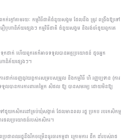
ក់ក្តៅតាមរយៈ កម្មវិធីជាតិជំនួយសង្គម ដែលនឹង ត្រូវ ពង្រឹងឱ្យទៅ
ិរឿឫហានិភ័យផ្សេងៗ កម្មវិធីជាតិ ជំនួយសង្គម និងរង់ចាំជួយពួកគេ
ត្តទុកដាក់ ហើយពួកគេក៏អាចទទួលបានអត្ថប្រយោជន៍ ដូចអ្នក
ិឫហានិភ័យផ្សេងៗ។
ដាក់ចេញនូវយន្តការសម្របសម្រួល និងកម្មវិធី ហិ រញ្ញប្បទាន (ការ
េស គឺទទួលបានការការពារតម្លៃក សិផល ឱ្យ បានសមរម្យ ដោយមិនឱ្យ
ម្មទៅជួយកសិករនៅគ្រប់ឃុំសង្កាត់ ដែលមានពល រដ្ឋ ប្រកប របរកសិកម្ម
រពារផលប្រយោជន៍របស់កសិករ។
ពប្រជាពលរដ្ឋនឹងរីកចម្រើនធូរធារកម្ពុជា ក្រោមការ ដឹក នាំរបស់រាជ