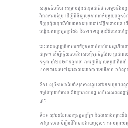
សម្តេចធិបតីបានជម្រាបជូនជនរួមជាតិថាសម្តេចនឹងបន្តជំ
វិធានការបន្ថែម ដើម្បីពិនិត្យលទ្ធភាពកាត់បន្ថយបន្ទុ
កិច្ចប្រជុំជាមួយវិស័យឯកជនមួយនៅខែវិច្ឆិកាខាងមុខ ដើ
បង្កើនភាពប្រកួតប្រជែង និងទាក់ទាញទុនវិនិយោគបន្ថែម
នេះបានបង្ហាញពីការយកចិត្តទុកដាក់របស់រាជរដ្ឋាភិបាលកម
ជារួម។ ដើម្បីឆ្លើយតបនឹងសេចក្តីទុកចិត្តដែល ប្រជា
កក្កដា ឆ្នាំ២០២៣កន្លងទៅ រាជរដ្ឋាភិបាលកម្ពុជាដឹកនាំ
២០២៣នេះតទៅនូវគោលនយោបាយអាទិភាព ៦ចំណុចដែលជាក្
ទី១៖ ពង្រីកសេវាថែទាំសុខភាពឆ្ពោះទៅរកការគ្របដណ្
កម្លាំងប្រដាប់អាវុធ និងប្រជាពលរដ្ឋ ជាពិសេសពលរដ្ឋ
គ្នា។
ទី២៖ យុវជនដែលជាកូនអ្នកក្រីក្រ និងងាយរងគ្រោះនឹង
ទៅប្រកបរបរចិញ្ចឹមជីវិតបានងាយស្រួល។ ការបណ្ដុ