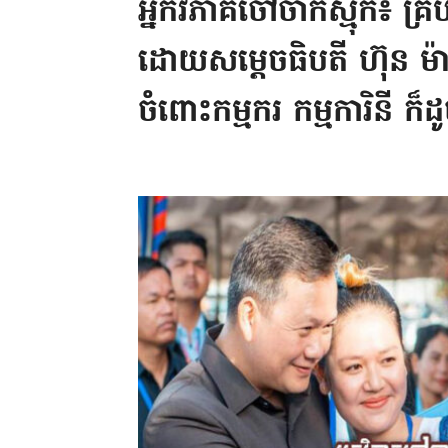
អ្នកវិភាគចៅចាក់ស្មុក៖ គ្
ដោយសម្តេចធិបតី ហ៊ុន ម
ចំពោះកម្មករ កម្មការិនី ក៏