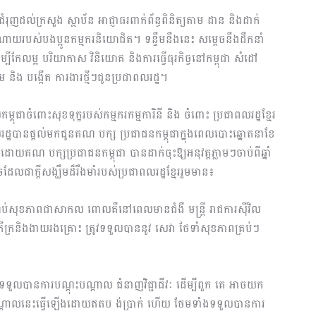
រុញដល់ក្រសួង ស្ថាប័ន អាជ្ញាធរពាក់ព័ន្ធពិនិត្យតាម ដាន និងដាក់
កចំណាយរបស់បងប្អូនកម្មករនិយោជិត។ ទន្ទឹមនឹងនេះ សម្តេចនឹងដឹកនាំ
ម្បីកែលម្អ បរិយាកាស វិនិយោគ និងការធ្វើធុរកិច្ចនៅកម្ពុជា សំដៅ
 និង បង្កើត ការងារថ្មីៗជូនប្រជាពលរដ្ឋ។
្ពុជាចំពោះសុខទុក្ខរបស់កម្មករកម្មការិនី និង ចំពោះ ប្រជាពលរដ្ឋខ្មែរ
ពលរដ្ឋបានផ្តល់មកជូនគណ បក្ស ប្រជាជនកម្ពុជាក្នុងពេលបោះឆ្នោតនាខែ
 ដោយគណ បក្សប្រជាជនកម្ពុជា បានដាក់ចុះឱ្យអនុវត្តភ្លាមៗចាប់ពីឆ្នាំ
តីសង្ឃឹមដ៏រឹងមាំរបស់ប្រជាពលរដ្ឋខ្មែររួមមាន៖
តប់សុខភាពជាសាកល ពោលគឺនៅពេលមានជំងឺ មន្ត្រី រាជការស៊ីវិល
ក្រីក្រនិងងាយរងគ្រោះ ត្រូវទទួលបាននូវ សេវា ថែទាំសុខភាពគ្រប់ៗ
ទទួលបានការបណ្ដុះបណ្ដាល ជំនាញវិជ្ជាជីវៈ ដើម្បីពួក គេ អាចយក
ះបណ្ដាលនេះធ្វើឡើងដោយឥតប ង់ប្រាក់ ហើយ ថែមទាំងទទួលបានការ