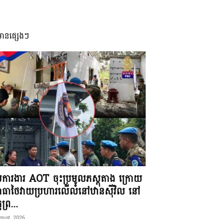
មានផ្សេងៗ
ុមការងារ AOT ចុះប្រមូលភស្តុតាង ក្រោយ
ធាថៃវាយប្រហារលើលំនៅឋានស៊ីវិល នៅ
តព្រ...
gust, 2026