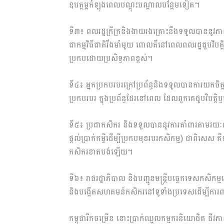
ឧបត្ថម្ភកំឡុងពេលបណ្ដុះបណ្ដាលបន្ថែមទៀត។
ទី៣៖ ពលរដ្ឋក្រីក្រនិងងាយរងគ្រោះនឹងទទួលបាននូវភាពក
ជាកម្មវិធីជាតិរឹងមាំមួយ ពោលគឺនៅពេលពលរដ្ឋជួបវិបត្ត
ប្រកបដោយប្រសិទ្ធភាពខ្ពស់។
ទី៤៖ អ្នកប្រកបរបរក្រៅប្រព័ន្ធនិងទទួលបានការយកចិ
ប្រកបរបរ ក្នុងប្រព័ន្ធដែរនៅពេល ដែលពួកគេជួបវិបត្ត
ទី៥៖ ប្រជាកសិករ និងទទួលបាននូវការគាំពារតាមរយៈការ
ផ្ដល់ប្រាក់កម្ចីដើម្បីប្រកបមុខរបរកសិកម្ម) ជាពិស
កសិករខាតបង់ឡើយ។
ទី៦៖ រាជរដ្ឋាភិបាល និងបញ្ជូនមន្ត្រីបច្ចេកទេសកសិក
និងបង្កើតសហគមន៍កសិករនៅទូទាំងប្រទេសដើម្បីកា
កម្ពុជារីកចម្រើន នោះប្រាក់ឈ្មួលកម្មករនិយោជិត ជីវភា