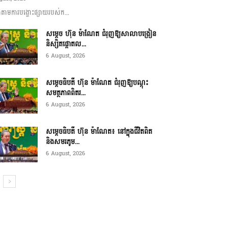
ាមការបង្ហោះផ្សាយរបស់ក...
សម្តេច ហ៊ុន ម៉ាណែត ជំរុញឱ្យសាលាបង្រៀន
និស្សិតផ្តោតល...
6 August, 2026
សម្តេចធិបតី ហ៊ុន ម៉ាណែត ជំរុញឱ្យបណ្តុះ
សមត្ថភាពពិតរ...
6 August, 2026
សម្តេចធិបតី ហ៊ុន ម៉ាណែត៖ នៅក្នុងជីវិតពិត
និងសមរភូម...
6 August, 2026