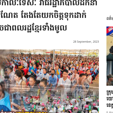
រប់កាលៈទេសៈ រាជរដ្ឋាភិបាលដឹកនាំ
៉ាណែត តែងតែយកចិត្តទុកដាក់
ពត៌
I
ដូចជាពលរដ្ឋខ្មែរទាំងមូល
28 September, 2023
អង្គ
ភាព​
ក្រ
យោ
ខេត្
6 Au