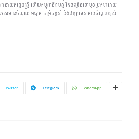
 ជានាយករដ្ឋមន្ត្រី ហើយកម្ពុជានឹងបន្ត រីកចម្រើនទៅមុខប្រកបដោយ
រទេសមានចំណូល មធ្យម កម្រិតខ្ពស់ និងជាប្រទេសមានចំណូលខ្ពស់
Twitter
Telegram
WhatsApp