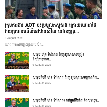
ក្រុមការងារ AOT ចុះប្រមូលភស្តុតាង ក្រោយយោធាថៃ
វាយប្រហារលើលំនៅឋានស៊ីវិល នៅខេត្តព្រ...
6 August, 2026
យោងតាមការបង្ហោះផ្សាយរបស់ក...
សម្តេច ហ៊ុន ម៉ាណែត ជំរុញឱ្យសាលាបង្រៀន
និស្សិតផ្តោតល...
6 August, 2026
សម្តេចធិបតី ហ៊ុន ម៉ាណែត ជំរុញឱ្យបណ្តុះសមត្ថភាពពិតរ...
6 August, 2026
សម្តេចធិបតី ហ៊ុន ម៉ាណែត៖ នៅក្នុងជីវិតពិត និងសមរភូម...
6 August, 2026