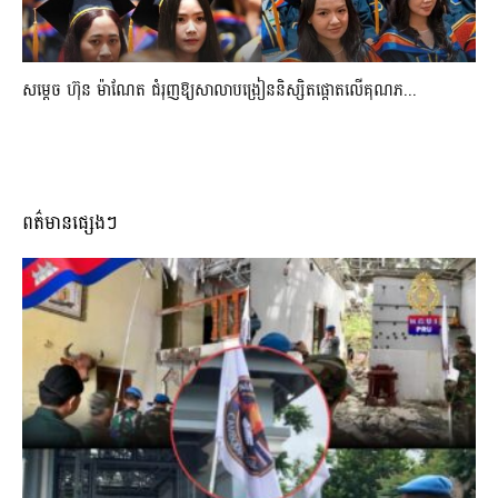
សម្តេច ហ៊ុន ម៉ាណែត ជំរុញឱ្យសាលាបង្រៀននិស្សិតផ្តោតលើគុណភ...
ពត៌មានផ្សេងៗ