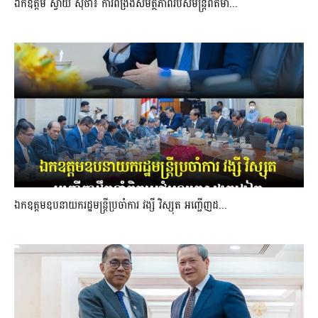
ឯកឧត្តម ស្វាយ ស៊ីថា៖ ការពង្រឹងសមត្ថភាពរបស់មន្ត្រីព័ត៌មា...
ឯកឧត្តមឧបនាយករដ្ឋមន្រ្តីប្រចាំការ វង្សី វិស្សុត អញ្ជើញដ...