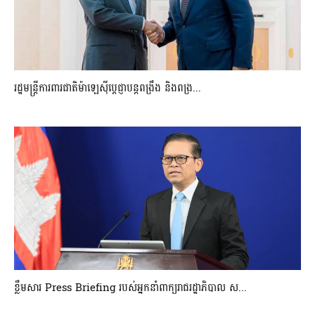
រដ្ឋមន្ត្រីការពារជាតិម៉ាឡេស៊ីប្ដេជ្ញាបន្តពង្រឹង និងពង្រ...
ខ្លឹមសារ Press Briefing របស់អ្នកនាំពាក្យរាជរដ្ឋាភិបាល ស...