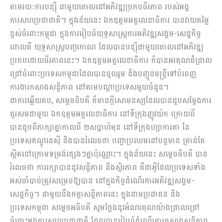
តាមរយៈការបន្ស៊ី ជាមួយគោលដៅអភិវឌ្ឍប្រកបចីរភាព របស់អង្គ
ការសហប្រជាជាតិ។ ក្នុងន័យនេះ ឯកឧត្ដមអគ្គលេខាធិការ បានវាយតម្លៃ
ខ្ពស់ចំពោះកម្ពុជា ក្នុងការរៀបចំយុទ្ធសាស្ត្រការអភិវឌ្ឍសង្គម-សេដ្ឋកិច្ច
ពោលគឺ យុទ្ធសាស្ត្របញ្ចកោណ ដែលបានបន្ស៊ីជាមួយគោលដៅអភិវឌ្ឍ
ប្រកបដោយចីរភាពនេះ។ ឯកឧត្តមអគ្គលេខាធិការ ក៏បានអរគុណដ៏ជ្រាល
ជ្រៅចំពោះប្រទេសកម្ពុជាដែលបានចូលរួម និងបញ្ជូនមន្ត្រីទៅបំពេញ
ការងារកសាងសន្តិភាព នៅតាមបណ្តាប្រទេសមួយចំនួន។
ជាការឆ្លើយតប, សម្ដេចធិបតី ក៏មានក្តីសោមនស្សដែលបានជួបសម្តែងការ
គួរសមជាមួយ ឯកឧត្តមអគ្គលេខាធិការ នៅទីក្រុងញូវយ៉ក ក្រោយពី
បានជួបពិភាក្សាគ្នាកាលពី ២សប្ដាហ៍មុន នៅទីក្រុងហ្សាការតា នៃ
ប្រទេសឥណ្ឌូនេស៊ី និងបានរំលេចថា បញ្ហាប្រឈមនៅបន្តមាន គ្រាន់តែ
ស្ថិតនៅក្រោមទម្រង់ផ្សេងៗគ្នាប៉ុណ្ណោះ។ ក្នុងន័យនេះ សម្ដេចធិបតី បាន
រំលេចថា ការរក្សាបាននូវសន្តិភាព និងស្ថិរភាព គឺជាអ្វីដែលប្រទេសទាំង
អស់ចាំបាច់ត្រូវសម្រេចឱ្យបាន នៅក្នុងកិច្ចដំណើរការអភិវឌ្ឍសង្គម-
សេដ្ឋកិច្ច។ ជាមួយនឹងកត្តាសន្តិភាពនេះ ក្នុងនាមប្រជាជន និង
ប្រទេសកម្ពុជា សម្ដេចអធិបតី សូមថ្លែងនូវអំណរគុណយ៉ាងជ្រាលជ្រៅ
ចំពោះអង្គការសហប្រជាជាតិ ដែលបានរៀបចំដំណើរការកសាងសន្ដិភាព