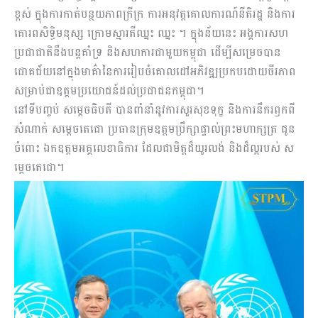
ខ្ពស់ ក្នុងការកាត់បន្ថយភាពក្រីក្រ ការអនុវត្តគោលការណ៍នីតិរដ្ឋ និងការ
គោរពសិទ្ធិមនុស្ស ក្រោមស្មារតីឈ្នះ ឈ្នះ ។ ក្នុងន័យនេះ អង្គការសហ
ប្រជាជាតិនឹងបន្តគាំទ្រ និងសហការជាមួយកម្ពុជា ដើម្បីសម្រេចបាន
ជោគជ័យនៅក្នុងមាគ៌ានៃការរៀបចំគោលដៅអភិវឌ្ឍប្រកបដោយចីរភាព
សម្រាប់ជាឧត្តមប្រយោជន៍ដល់ប្រជាជនកម្ពុជា។
នៅទីបញ្ចប់ សម្តេចធិបតី បានពាំនាំនូវការសួរសុខទុក្ខ និងការនឹករឭកពី
សំណាក់ សម្តេចតេជោ ប្រធានក្រុមឧត្តមប្រឹក្សាផ្ទាល់ព្រះមហាក្សត្រ ជូន
ចំពោះ ឯកឧត្តមអគ្គលេខាធិការ ដែលជាមិត្តដ៏យូរលង់ និងដ៏ល្អរបស់ ស
ម្តេចតេជោ។