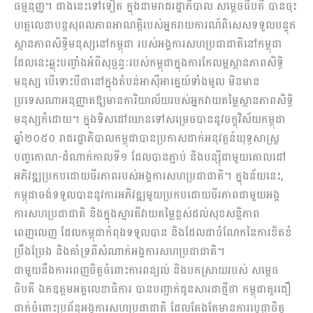
ធម្មនុញ្ញ។ ជាងនេះទៅទៀត ក្នុងនាមរាជរដ្ឋាភិបាល សម្ដេចធិបតី បានចុះ
ហត្ថលេខាបន្តសុពលភាពអាណត្តិរបស់អ្នករាយការណ៍ពិសេសទទួលបន្ទុក
ស្ថានភាពសិទ្ធិមនុស្សនៅកម្ពុជា របស់អង្គការសហប្រជាជាតិនៅកម្ពុជា
ដែលនេះឆ្លុះបញ្ចាំងអំពីសុច្ឆន្ទៈរបស់កម្ពុជាក្នុងការកែលម្អស្ថានភាពសិទ្ធិ
មនុស្ស បើទោះបីជានៅក្នុងតំបន់អាស៊ីអាគ្នេយ៍ទាំងមូល មិនមាន
ប្រទេសណាអនុញ្ញាតឱ្យមានការិយាល័យរបស់អ្នកវាយតម្លៃស្ថានភាពសិទ្ធិ
មនុស្សក៏ដោយ។ ក្នុងទិសដៅឈានទៅសម្រេចបាននូវចក្ខុវិស័យកម្ពុជា
ឆ្នាំ២០៥០ រាជរដ្ឋាភិបាលកម្ពុជាបានប្រកាសដាក់អនុវត្តន៍យុទ្ធសាស្ត្រ
បញ្ចកោណ-ដំណាក់កាលទី១ ដែលបានភ្ជាប់ និងបន្ស៊ីជាមួយគោលដៅ
អភិវឌ្ឍប្រកបដោយចីរភាពរបស់អង្គការសហប្រជាជាតិ។ ក្នុងន័យនេះ,
កម្ពុជាចង់ទទួលបាននូវការអភិវឌ្ឍមួយប្រកបដោយចីរភាពជាមួយអង្គ
ការសហប្រជាជាតិ និងក្នុងស្មារតីវាយតម្លៃខ្ពស់ដល់សុខសន្តិភាព
ពេញលេញ ដែលកម្ពុជាកំពុងទទួលបាន និងដែលជាចំណែកនៃការខិតខំ
ប្រឹងប្រែង និងគាំទ្រពីសំណាក់អង្គការសហប្រជាជាតិ។
ជាមួយនឹងការពេញចិត្តចំពោះការពន្យល់ និងបកស្រាយរបស់ សម្ដេច
ធិបតី ឯកឧត្តមអគ្គលេខាធិការ បានបញ្ជាក់ជូនសារជាថ្មីថា កម្ពុជាគួរជឿ
ជាក់ចំពោះប្រព័ន្ធអង្គការសហប្រជាជាតិ ដែលតែងតែមានការប្ដេជ្ញាចិត្ត