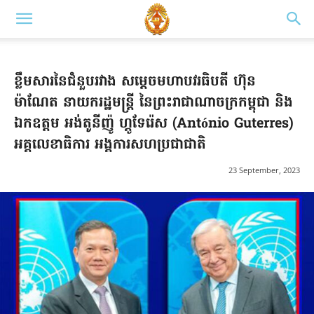
ខ្លឹមសារនៃជំនួបរវាង សម្តេចមហាបវរធិបតី ហ៊ុន
ម៉ាណែត នាយករដ្ឋមន្រ្តី នៃព្រះរាជាណាចក្រកម្ពុជា និង
ឯកឧត្តម អង់តូនីញ៉ូ ហ្គូទែរ៉េស (António Guterres)
អគ្គលេខាធិការ អង្គការសហប្រជាជាតិ
23 September, 2023