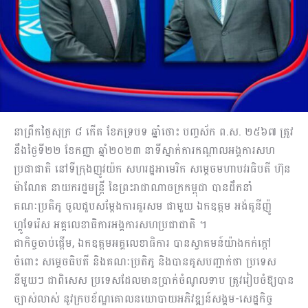
នាព្រឹកថ្ងៃសុក្រ ៨ កើត ខែភទ្របទ ឆ្នាំថោះ បញ្ចស័ក ព.ស. ២៥៦៧ ត្រូវ
នឹងថ្ងៃទី២២ ខែកញ្ញា ឆ្នាំ២០២៣ នាទីស្នាក់ការកណ្ដាលអង្គការសហ
ប្រជាជាតិ នៅទីក្រុងញូវយ៉ក សហរដ្ឋអាមេរិក សម្ដេចមហាបវរធិបតី ហ៊ុន
ម៉ាណែត នាយករដ្ឋមន្ត្រី នៃព្រះរាជាណាចក្រកម្ពុជា បានដឹកនាំ
គណៈប្រតិភូ ចូលជួបសម្តែងការគួរសម ជាមួយ ឯកឧត្តម អង់តូនីញ៉ូ
ហ្គូទែរ៉េស អគ្គលេខាធិការអង្គការសហប្រជាជាតិ ។
ជាកិច្ចចាប់ផ្ដើម, ឯកឧត្តមអគ្គលេខាធិការ បានស្វាគមន៍យ៉ាងកក់ក្តៅ
ចំពោះ សម្ដេចធិបតី និងគណៈប្រតិភូ និងបានគូសបញ្ជាក់ថា ប្រទេស
នីមួយៗ ជាពិសេស ប្រទេសដែលមានប្រាក់ចំណូលទាប ត្រូវរៀបចំឱ្យបាន
ច្បាស់លាស់ នូវក្របខ័ណ្ឌគោលនយោបាយអភិវឌ្ឍន៍សង្គម-សេដ្ឋកិច្ច