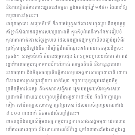
និងការរៀបចំការបោះឆ្នោតនៅកម្ពុជា ក្នុងទសវត្សរ៍ឆ្នាំ១៩៩០ ដែលនាំឱ្យ
កម្ពុជាមានថ្ងៃនេះ។
ជាមួយគ្នានេះ សម្តេចធិបតី ក៏វាយតម្លៃខ្ពស់ចំពោះការចូលរួម និងឧបត្ថម្ភ
គាំទ្រពីសំណាក់អង្គការសហប្រជាជាតិ ក្នុងកិច្ចដំណើរការនៃការរៀបចំ
តុលាការកាត់ទោសខ្មែរក្រហម ដែលអនុញ្ញាតឱ្យកម្ពុជាបិទបញ្ចប់នូវទំព័រ
ប្រវត្តិសាស្ត្រដ៏ខ្មៅងងឹត ដើម្បីធ្វើដំណើរឆ្ពោះទៅរកអនាគតមួយដ៏ត្រចះ
ត្រចង់។ សម្តេចធិបតី ក៏បានជម្រាបជូន ឯកឧត្តមអគ្គលេខាធិការ ថា រាជ
រដ្ឋាភិបាលកម្ពុជាក្រោមការដឹកនាំរបស់ សម្ដេចធិបតី នឹងបន្តនូវគោល
នយោបាយ និងកិច្ចសហប្រតិបត្តិការជាមួយអង្គការសហប្រជាជាតិ ដោយ
មិនមានការផ្លាស់ប្តូរឡើយ។ ជាក់ស្ដែង កម្ពុជាបន្តចូលរួមនៅក្នុងកិច្ច
ប្រតិបត្តិការថែរក្សា និងកសាងសន្តិភាព ក្រោមឆត្ររបស់អង្គការសហ
ប្រជាជាតិ ដោយបានបញ្ជូនមន្ត្រីជំនាញខាងដោះមីន និងជំនាញផ្សេង
ទៀត ទៅបំពេញបេសកកម្ម ក្រៅប្រទេស ដែលមានចំនួនប្រមាណជាង
៩.០០០ ពាន់នាក់ គិតមកដល់សព្វថ្ងៃនេះ។
ពាក់ព័ន្ធនឹងបញ្ហាសិទ្ធិមនុស្ស កម្ពុជាបន្តការកសាងសង្គមមួយ ដោយឈរ
លើការគោរពច្បាប់ និងគោលការណ៍នីតិរដ្ឋ ដូចដែលបានចែងនៅក្នុងរដ្ឋ