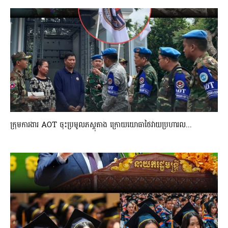
ក្រុមការងារ AOT ចុះប្រមូលភស្តុតាង ក្រោយយោធាថៃវាយប្រហារល...