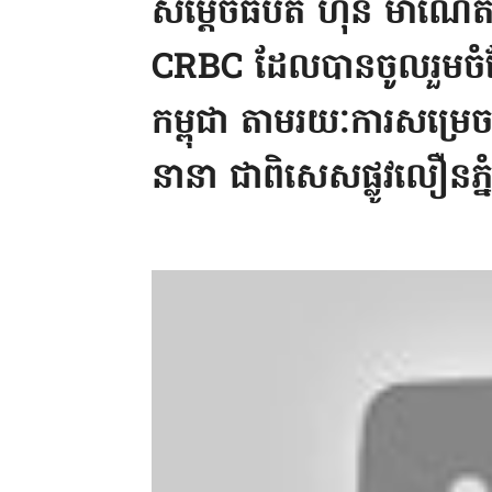
សម្តេចធិបតី ហ៊ុន ម៉ាណែត 
CRBC ដែលបានចូលរួមចំណែ
កម្ពុជា តាមរយៈការសម្រេចប
នានា ជាពិសេសផ្លូវលឿនភ្