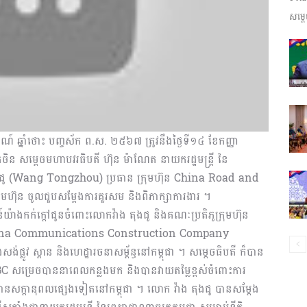
សម្តេ
ព័ត៌មាន​
និង
៍ ឆ្នាំថោះ បញ្ចស័ក ព.ស. ២៥៦៧ ត្រូវនឹងថ្ងៃទី១៤ ខែកញ្ញា
តចិន សម្តេចមហាបវរធិបតី ហ៊ុន ម៉ាណែត នាយករដ្ឋមន្រ្តី នៃ
 តុងជូ (Wang Tongzhou) ប្រធាន ក្រុមហ៊ុន China Road and
ហ៊ុន ចូលជួបសម្ដែងការគួរសម និងពិភាក្សាការងារ ។
ប្រតិកម្ម
គមន៍យ៉ាងកក់ក្តៅជូនចំពោះលោកវ៉ាង តុងជូ និងគណៈប្រតិភូក្រុមហ៊ុន
ហ៊ុន China Communications Construction Company
ូវ ស្ពាន និងហេដ្ឋារចនាសម្ព័ន្ធនៅកម្ពុជា ។ សម្តេចធិបតី ក៏បាន
 សម្រេចបាននាពេលកន្លងមក និងបានវាយតម្លៃខ្ពស់ចំពោះការ
រហ័ស
មានសក្តានុពលផ្សេងទៀតនៅកម្ពុជា ។ លោក វ៉ាង តុងជូ បានសម្តែង