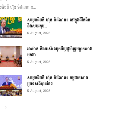
ចធិបតី ហ៊ុន ម៉ាណែត ន...
សម្តេចធិបតី ហ៊ុន ម៉ាណែត៖ នៅក្នុងជីវិតពិត
និងសមរភូម...
6 August, 2026
អាស៊ាន និងអាស៊ានបូកបីប្តេជ្ញាចិត្តរួមគ្នាកសាង
មុខងា...
5 August, 2026
សម្ដេចធិបតី ហ៊ុន ម៉ាណែត៖ កម្ពុជាកសាង
ប្រទេសពីបាតដៃទ...
5 August, 2026