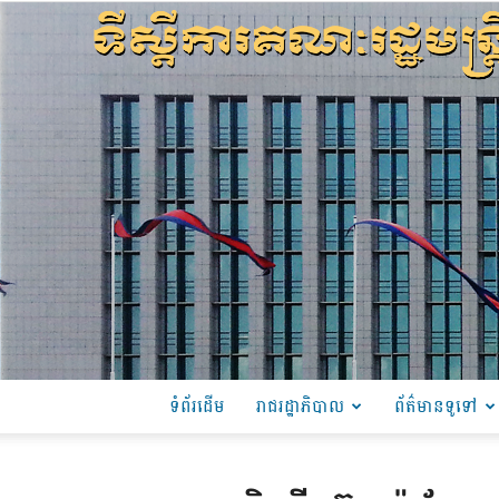
ទំព័រដើម
រាជរដ្ឋាភិបាល
ព័ត៌មានទូទៅ