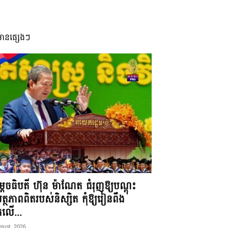
មានផ្សេងៗ
តេចធិបតី ហ៊ុន ម៉ាណែត ជំរុញឱ្យបណ្តុះ
្ថភាពពិតរបស់និស្សិត កុំឱ្យរៀនពឹង
ែកលើ...
gust, 2026