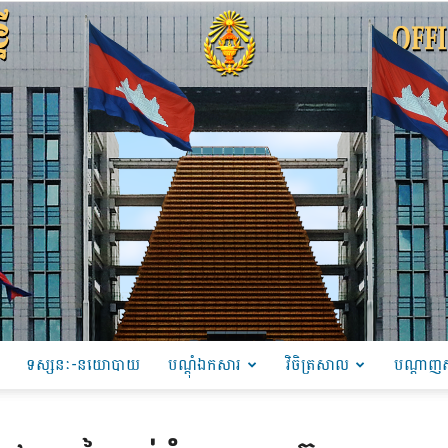
ទស្សនៈ-នយោបាយ
បណ្ដុំឯកសារ
វិចិត្រសាល
បណ្តាញស
PRU