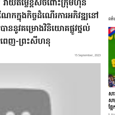
វាយតម្លៃខ្ពស់ចំពោះក្រុមហ៊ុន
កក្នុងកិច្ចដំណើរការអភិវឌ្ឍនៅ
ពត៌
I
ាននូវគម្រោងវិនិយោគផ្លូវថ្នល់
នំពេញ-ព្រះសីហនុ
អង្គ
15 September, 2023
ភាព​
សម្
សមត
ផ្អ
6 Au