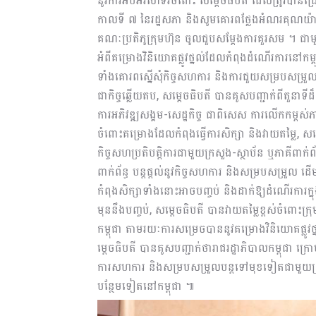
នូវការអបអរសាទរចំពោះ សម្តេចធិបតី ដែលត្រូវបានជ្រើស
កាលទី ៧ នៃរដ្ឋសភា និងសូមគោរពថ្លែងអំណរគុណយ៉ាង
គណៈប្រតិភូក្រុមហ៊ុន ចូលជួបសម្តែងការគួរសម ។ ជាម
អំពីគម្រោងវិនិយោគផ្លូវថ្នល់ដែលកំពុងដំណើរការនៅកម្ពុ
ទាំងគោរពស្នើសុំកិច្ចសហការ និងការជួយសម្របសម្រួលប
ជាកិច្ចឆ្លើយតប, សម្តេចធិបតី បានគូសបញ្ជាក់ពីតួនាទីដ
ការអភិវឌ្ឍសង្គម-សេដ្ឋកិច្ច ជាពិសេស ការលើកកម្ពស់ភា
ចំពោះគម្រោងដែលកំពុងធ្វើការសិក្សា និងវាយតម្លៃ, សម្
កិច្ចសហប្រតិបត្តិការជាមួយក្រសួង-ស្ថាប័ន ឬភាគីពាក់ព
ពាក់ព័ន្ធ បន្តផ្តល់នូវកិច្ចសហការ និងសម្របសម្រួល ដ
កំពុងសិក្សាទាំងនោះអាចបញ្ចប់ និងដាក់ឱ្យដំណើរការក
មុននឹងបញ្ចប់, សម្តេចធិបតី បានវាយតម្លៃខ្ពស់ចំពោះ
កម្ពុជា តាមរយៈការសម្រេចបាននូវគម្រោងវិនិយោគផ្លូវថ
ម្តេចធិបតី បានគូសបញ្ជាក់ថារាជរដ្ឋាភិបាលកម្ពុជា ក្
ការសហការ និងសម្របសម្រួលបន្តទៅមុខទៀតជាមួយក្រុម
បន្ថែមទៀតនៅកម្ពុជា ៕