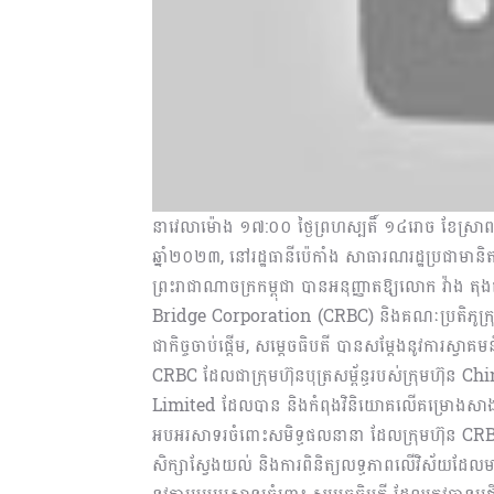
នាវេលាម៉ោង ១៧:០០ ថ្ងៃព្រហស្បតិ៍ ១៤រោច ខែស្រាពណ
ឆ្នាំ២០២៣, នៅរដ្ឋធានីប៉េកាំង សាធារណរដ្ឋប្រជាមានិ
ព្រះរាជាណាចក្រកម្ពុជា បានអនុញ្ញាតឱ្យលោក វ៉ាង
Bridge Corporation (CRBC) និងគណៈប្រតិភូក្រុម
ជាកិច្ចចាប់ផ្ដើម, សម្តេចធិបតី បានសម្ដែងនូវការស្វា
CRBC ដែលជាក្រុមហ៊ុនបុត្រសម្ព័ន្ធរបស់ក្រុម
Limited ដែលបាន និងកំពុងវិនិយោគលើគម្រោងសាងសង់ផ្ល
អបអរសាទរចំពោះសមិទ្ធផលនានា ដែលក្រុមហ៊ុន CRBC
សិក្សាស្វែងយល់ និងការពិនិត្យលទ្ធភាពលើវិស័យដែល