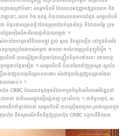
តាំងជានាយករដ្ឋមន្រ្តី នៃព្រះរាជាណាចក្រកម្ពុជា សម្រាប់នីតិ
ជ្រាលជ្រៅចំពោះ សម្ដេចធិបតី ដែលបានអនុញ្ញាតឱ្យរូបលោក និង
ួយគ្នានេះ, លោក វ៉ាង តុងជូ ក៏បានគោរពរាយការណ៍ជូន សម្តេចធិបតី
ជា ក៏ដូចជាគម្រោងថ្មីៗដែលក្រុមហ៊ុនកំពុងសិក្សា និងវាយតម្លៃ ព្រម
ន្ថែមទៀតពីភាគីរាជរដ្ឋាភិបាលកម្ពុជា ។
៏សំខាន់នៃគម្រោងវិនិយោគផ្លូវ ថ្នល់ ស្ពាន និងផ្លូវលឿន នៅក្នុងដំណើរ
ពប្រកួតប្រជែងរបស់កម្ពុជា តាមរយៈការកែលម្អប្រព័ន្ធឡូជីស្ទីក ។
តេចធិបតី បានស្នើឱ្យភាគីក្រុមហ៊ុនពន្លឿនកិច្ចការទាំងនេះ ដោយបន្ត
័ន្ធកម្ពុជាបន្ថែមទៀត ។ សម្តេចធិបតី ក៏បានណែនាំឱ្យក្រសួង-ស្ថាប័ន
ើម្បីធានាឱ្យបាននូវនិរន្តភាពការងារ សំដៅជួយជំរុញឱ្យគម្រោងដែល
្នុងពេលឆាប់ៗ ។
ក្រុមហ៊ុន CRBC ដែលបានចូលរួមចំណែកក្នុងកិច្ចដំណើរការអភិវឌ្ឍនៅ
្នល់នានា ជាពិសេសផ្លូវលឿនភ្នំពេញ-ព្រះសីហនុ ។ ជាកិច្ចបញ្ចប់, ស
រោមការដឹកនាំផ្ទាល់របស់ សម្តេចធិបតី បានត្រៀមលក្ខណៈរួចជាស្រេចក្នុង
ហ៊ុន និងសូមលើកទឹកចិត្តឱ្យក្រុមហ៊ុន CRBC បន្តការវិនិយោគ