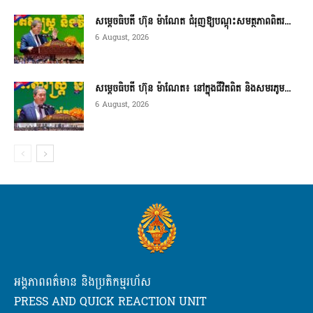
សម្តេចធិបតី ហ៊ុន ម៉ាណែត ជំរុញឱ្យបណ្តុះសមត្ថភាពពិតរ...
6 August, 2026
សម្តេចធិបតី ហ៊ុន ម៉ាណែត៖ នៅក្នុងជីវិតពិត និងសមរភូម...
6 August, 2026
អង្គភាពពត៌មាន និងប្រតិកម្មរហ័ស
PRESS AND QUICK REACTION UNIT