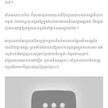
គាត់។
ទាំងអស់នេះហើយ គឺជាគោលនយោបាយដ៏ប៉ិនប្រសប់របស់រាជរដ្ឋាភិបាល
កម្ពុជា ដែលរក្សាបាននូវតម្លៃក្នុងតំបន់ការពារបេតិកភណ្ឌអង្គរផង និងជួយ
ប្រជាពលរដ្ឋឱ្យទទួលបាននូលំនៅដ្ឋានសមរម្យផងដែរ។
អាជ្ញាធរជាតិអប្សរានៅតែប្ដេជ្ញាបន្តការខិតខំការពារតម្លៃបេតិកភណ្ឌនៃ
រមណីយដ្ឋានអង្គរ ព្រមទាំងអំពាវនាវឱ្យមានការចូលរួមក្នុងការការពារ អភិ
រក្សតំបន់ដ៏អស្ចារ្យនេះសម្រាប់ប្រជាជាតិកម្ពុជា ក៏ដូចជាសម្រាប់
តម្លៃសកលលោកតទៅទៀត ក្រោមទិសស្លោក៖ «កិច្ចការពារបេតិកភណ្ឌ
វប្បធម៌ជាភារកិច្ចរបស់កូនខ្មែរគ្រប់រូប»៕