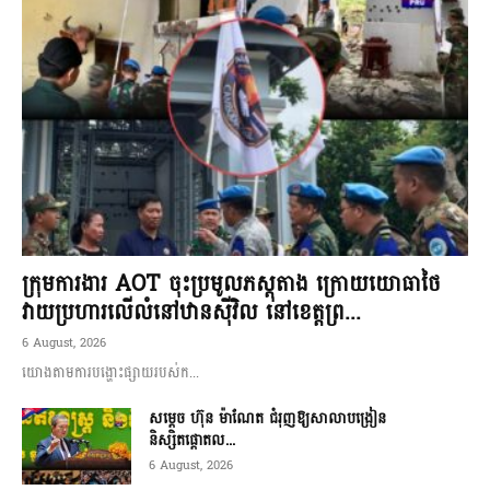
ក្រុមការងារ AOT ចុះប្រមូលភស្តុតាង ក្រោយយោធាថៃ
វាយប្រហារលើលំនៅឋានស៊ីវិល នៅខេត្តព្រ...
6 August, 2026
យោងតាមការបង្ហោះផ្សាយរបស់ក...
សម្តេច ហ៊ុន ម៉ាណែត ជំរុញឱ្យសាលាបង្រៀន
និស្សិតផ្តោតល...
6 August, 2026