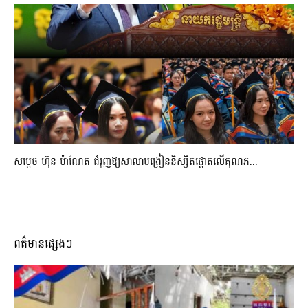
សម្តេច ហ៊ុន ម៉ាណែត ជំរុញឱ្យសាលាបង្រៀននិស្សិតផ្តោតលើគុណភ...
ពត៌មានផ្សេងៗ