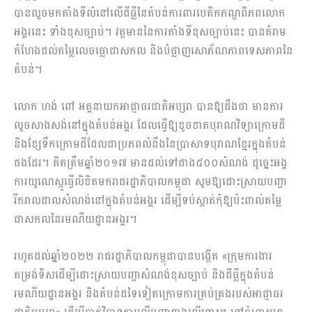
បានលួចមកតាំងទីលំនៅលើដីធ្លីនៃតំបន់ការពារបេតិកភណ្ឌពិភពលោក
អង្គរនេះ ទាំងខុសច្បាប់។ វត្តមាននៃការតាំងទីខុសច្បាប់នេះ បានគំរាម
កំហែងដល់តម្លៃលេចធ្លោជាសកល និងបំផ្លាញសោភ័ណភាពទេសភាពនៃ
តំបន់។
លោក ហង់ ពៅ អគ្គនាយកអាជ្ញាធរជាតិអប្សរា បានឱ្យដឹងថា មានការ
លួចសាងសង់នៅក្នុងតំបន់អង្គរ ដែលធ្វើឱ្យខូចខាតបុរាណវិទ្យាក្រោមដី
និងខ្សែទឹកក្រោមដីដែលជាប្រភពលំនឹងនៃប្រាសាទបុរាណខ្មែរក្នុងតំបន់
ផងដែរ។ គិតត្រឹមឆ្នាំ២០១៧ មានដល់ទៅជាង៥០០សំណង់ ដូច្នេះអង្គ
ការយូណេស្កូធ្វើលិខិតមករាជរដ្ឋាភិបាលកម្ពុជា សូមឱ្យដោះស្រាយបញ្ហា
រីករាលដាលសំណង់នៅក្នុងតំបន់អង្គរ ដើម្បីទប់ស្កាត់កុំឱ្យប៉ះពាល់តម្លៃ
ជាសកលនៃរមណីយដ្ឋានអង្គរ។
រហូតដល់ឆ្នាំ២០២២ រាជរដ្ឋាភិបាលកម្ពុជាបានបង្កើត «ក្រុមការងារ
តម្រង់ទិសដើម្បីដោះស្រាយបញ្ហាសំណង់ខុសច្បាប់ និងដីធ្លីក្នុងតំបន់
រមណីយដ្ឋានអង្គរ និងតំបន់ដទៃទៀតក្រោមការគ្រប់គ្រងរបស់អាជ្ញាធរ