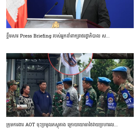
ខ្លឹមសារ Press Briefing របស់អ្នកនាំពាក្យរាជរដ្ឋាភិបាល ស...
ក្រុមការងារ AOT ចុះប្រមូលភស្តុតាង ក្រោយយោធាថៃវាយប្រហារល...