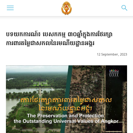
បទយកការណ៍៖ បេសកកម្ម ៣០ឆ្នាំក្នុងការថែរក្សា
ការពារតម្លៃជាសកលនៃរមណីយដ្ឋានអង្គរ
12 September, 2023