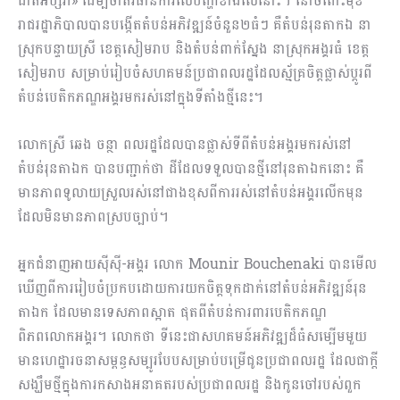
ជាតិអប្សរា» ដើម្បីចាត់វិធានការលើបញ្ហាខាងលើនោះ។ នៅចំពោះមុខ
រាជរដ្ឋាភិបាលបានបង្កើតតំបន់អភិវឌ្ឍន៍ចំនួន២ធំៗ គឺតំបន់រុនតាកឯ នា
ស្រុកបន្ទាយស្រី ខេត្តសៀមរាប និងតំបន់ពាក់ស្នែង នាស្រុកអង្គរធំ ខេត្ត
សៀមរាប សម្រាប់រៀបចំសហគមន៍ប្រជាពលរដ្ឋដែលស្ម័គ្រចិត្តផ្លាស់ប្ដូរពី
តំបន់បេតិកភណ្ឌអង្គរមករស់នៅក្នុងទីតាំងថ្មីនេះ។
លោកស្រី ឆេង ចន្ថា ពលរដ្ឋដែលបានផ្លាស់ទីពីតំបន់អង្គរមករស់នៅ
តំបន់រុនតាឯក បានបញ្ជាក់ថា ដីដែលទទួលបានថ្មីនៅរុនតាឯកនោះ គឺ
មានភាពទូលាយស្រួលរស់នៅជាងខុសពីការរស់នៅតំបន់អង្គរលើកមុន
ដែលមិនមានភាពស្របច្បាប់។
អ្នកជំនាញអាយស៉ីស៉ី-អង្គរ លោក Mounir Bouchenaki បានមើល
ឃើញពីការរៀបចំប្រកបដោយការយកចិត្តទុកដាក់នៅតំបន់អភិវឌ្ឍន៍រុន
តាឯក ដែលមានទេសភាពស្អាត ផុតពីតំបន់ការពារបេតិកភណ្ឌ
ពិភពលោកអង្គរ។ លោកថា ទីនេះជាសហគមន៍អភិវឌ្ឍដ៏ធំសម្បើមមួយ
មានហេដ្ឋារចនាសម្ពន្ធសម្បូរបែបសម្រាប់បម្រើជូនប្រជាពលរដ្ឋ ដែលជាក្ដី
សង្ឃឹមថ្មីក្នុងការកសាងអនាគតរបស់ប្រជាពលរដ្ឋ និងកូនចៅរបស់ពួក