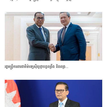
រដ្ឋមន្ត្រីការពារជាតិម៉ាឡេស៊ីប្ដេជ្ញាបន្តពង្រឹង និងពង្រ...