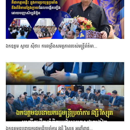
ឯកឧត្តម ស្វាយ ស៊ីថា៖ ការពង្រឹងសមត្ថភាពរបស់មន្ត្រីព័ត៌មា...
ឯកឧត្តមឧបនាយករដ្ឋមន្រ្តីប្រចាំការ វង្សី វិស្សុត អញ្ជើញដ...