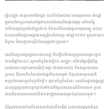
(ភ្នំពេញ)៖ អាជ្ញាធរជាតិអប្សរា បានខិតខំអស់រយៈពេលប្រមាណ ៣០ឆ្នាំ
ក្នុងការថែរក្សាការពារតម្លៃជាសកលនៃរមណីយដ្ឋានអង្គរ លើកតម្លៃ
បេតិកភណ្ឌវប្បធម៌នៅក្នុងតំបន់ គិតចាប់ពីពេលអង្គការយូណេស្កូ បានចុះ
តំបន់រមណីយដ្ឋានអង្គរជាសម្បត្តិបេតិកភណ្ឌ នៅឆ្នាំ១៩៩២ ក្នុងនោះមាន
កិច្ចការ និងបញ្ហាជាច្រើនដែលត្រូវដោះស្រាយ។
រមណីយដ្ឋានអង្គរត្រូវបានដកចេញ ពីបញ្ជីបេតិកភណ្ឌប្រឈមគ្រោះថ្នាក់
កាលពីឆ្នាំ២០០៤ ក្រោមកិច្ចខិតខំរៀបចំ សង្គ្រោះ លើកតម្លៃឡើងវិញ
របស់គណៈកម្មការអាយស៉ីស៉ី-អង្គរ ដែលមានជប៉ុន និងឥណ្ឌាជាសហ
ប្រធាន និងការខិតខំរបស់រាជរដ្ឋាភិបាលកម្ពុជា ក៏ដូចជាអាជ្ញាធរជាតិ
អប្សរាដែលជាស្ថាប័នប្រតិបត្តិ។ ក្រោមកិច្ចខិតខំនេះ រមណីយដ្ឋានអង្គរត្រូវ
បានផ្សព្វផ្សាយជាបន្តបន្ទាប់ទៅកាន់ទីផ្សារទេសចរណ៍ពិភពលោក ក្លាយ
ជាផលិតផលទេសចរណ៍ដ៏ទាក់ទាញ់ជាងគេសម្រាប់ប្រទេសកម្ពុជា។
ប៉ុន្តែស្របពេលកំណើនទេសចរកំពុងកើនឡើង ប្រជាពលរដ្ឋមួយចំនួន