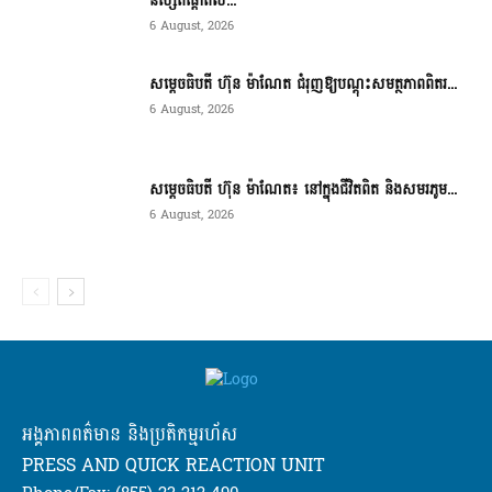
និស្សិតផ្តោតល...
6 August, 2026
សម្តេចធិបតី ហ៊ុន ម៉ាណែត ជំរុញឱ្យបណ្តុះសមត្ថភាពពិតរ...
6 August, 2026
សម្តេចធិបតី ហ៊ុន ម៉ាណែត៖ នៅក្នុងជីវិតពិត និងសមរភូម...
6 August, 2026
អង្គភាពពត៌មាន និងប្រតិកម្មរហ័ស
PRESS AND QUICK REACTION UNIT