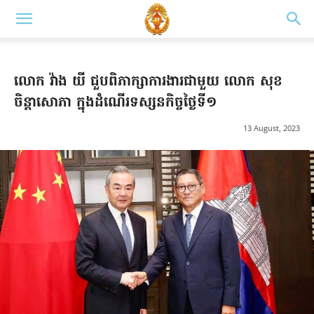
លោក វ៉ាង យី ជួបពិភាក្សាការងារជាមួយ លោក សុខ
ចិន្តាសោភា ក្នុងដំណើរទស្សនកិច្ចថ្ងៃទី១
13 August, 2023