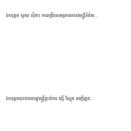
ឯកឧត្តម ស្វាយ ស៊ីថា៖ ការពង្រឹងសមត្ថភាពរបស់មន្ត្រីព័ត៌មា...
ឯកឧត្តមឧបនាយករដ្ឋមន្រ្តីប្រចាំការ វង្សី វិស្សុត អញ្ជើញដ...