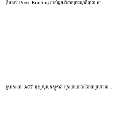
ខ្លឹមសារ Press Briefing របស់អ្នកនាំពាក្យរាជរដ្ឋាភិបាល ស...
ក្រុមការងារ AOT ចុះប្រមូលភស្តុតាង ក្រោយយោធាថៃវាយប្រហារល...