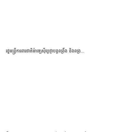
រដ្ឋមន្ត្រីការពារជាតិម៉ាឡេស៊ីប្ដេជ្ញាបន្តពង្រឹង និងពង្រ...