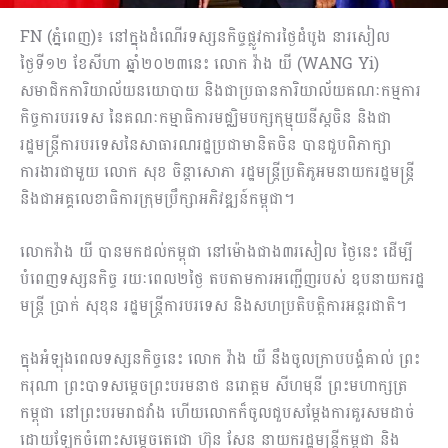
FN (ភ្នំពេញ)៖ នៅក្នុងដំណើរទស្សនកិច្ចផ្លូវការថ្ងៃដំបូង នារសៀល
ថ្ងៃទី១២ ខែសីហា ឆ្នាំ២០២៣នេះ លោក វ៉ាង យី (WANG Yi)
សមាជិកការិយាល័យនយោបាយ និងជាប្រធានការិយាល័យគណៈកម្មការ
កិច្ចការបរទេស នៃគណៈកម្មាធិការមជ្ឈិមបក្សកុម្មុយនីស្តចិន និងជា
រដ្ឋមន្រ្តីការបរទេសនៃសាធារណរដ្ឋប្រជាមានិតចិន បានជួបពិភាក្សា
ការងារជាមួយ លោក សុខ ចិន្តាសោភា រដ្ឋមន្ត្រីប្រតិភូអមនាយករដ្ឋមន្ត្រី
និងជាអគ្គលេខាធិការក្រុមប្រឹក្សាអភិវឌ្ឍន៍កម្ពុជា។
លោកវ៉ាង យី បានមកដល់កម្ពុជា នៅម៉ោងជាង៣រសៀល ថ្ងៃនេះ ដើម្បី
បំពេញទស្សនកិច្ច រយៈពេល២ថ្ងៃ តបតាមការអញ្ជើញរបស់ ឧបនាយករដ្ឋ
មន្ត្រី ប្រាក់ សុខុន រដ្ឋមន្រ្តីការបរទេស និងសហប្រតិបត្តិការអន្តរជាតិ។
ក្នុងអំឡុងពេលទស្សនកិច្ចនេះ លោក វ៉ាង យី នឹងចូលក្រាបបង្គំគាល់ ព្រះ
ករុណា ព្រះបាទសម្តេចព្រះបរមនាថ នរោត្តម សីហមុនី ព្រះមហាក្សត្រ
កម្ពុជា នៅព្រះបរមរាជវាំង ហើយលោកក៏ចូលជួបសម្តែងការគួរសមដាច់
ដោយឡែកចំពោះសម្តេចតេជោ ហ៊ុន សែន នាយករដ្ឋមន្រ្តីកម្ពុជា និង