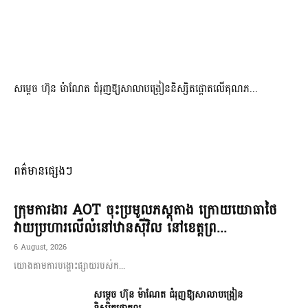
សម្តេច ហ៊ុន ម៉ាណែត ជំរុញឱ្យសាលាបង្រៀននិស្សិតផ្តោតលើគុណភ...
ពត៌មានផ្សេងៗ
ក្រុមការងារ AOT ចុះប្រមូលភស្តុតាង ក្រោយយោធាថៃ
វាយប្រហារលើលំនៅឋានស៊ីវិល នៅខេត្តព្រ...
6 August, 2026
យោងតាមការបង្ហោះផ្សាយរបស់ក...
សម្តេច ហ៊ុន ម៉ាណែត ជំរុញឱ្យសាលាបង្រៀន