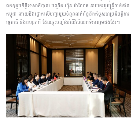
ឯកឧត្ដមកិត្តិទេសាភិបាល បណ្ឌិត ហ៊ុន ម៉ាណែត នាយករដ្ឋមន្រ្តីចាត់តាំង
កម្ពុជា ដោយនឹងផ្តោតលើបញ្ហាមួយចំនួនពាក់ព័ន្ធនឹងកិច្ចសហប្រតិបត្តិការ
ទ្វេភាគី និងពហុភាគី ដែលឆ្លុះបញ្ចាំងអំពីវិស័យអាទិភាពរួមផងដែរ៕