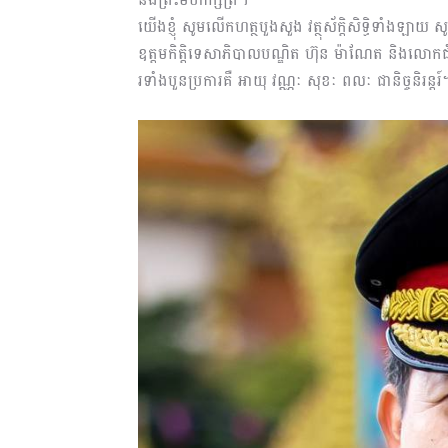
យើងខ្ញុំ សូមលើកហត្ថបួងសួង វត្ថុស័ក្ដិសិទ្ធិទាំងឡាយ
ឧត្តមកិត្តិទេសាភិបាលបណ្ឌិត ហ៊ុន ម៉ាណែត និងលោកជំ
រទាំងបួនប្រការគឺ អាយុ វណ្ណៈ សុខៈ ពលៈ ជានិច្ចនិរន្តរ