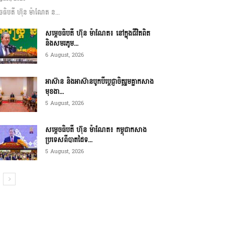
ចធិបតី ហ៊ុន ម៉ាណែត ន...
សម្តេចធិបតី ហ៊ុន ម៉ាណែត៖ នៅក្នុងជីវិតពិត
និងសមរភូម...
6 August, 2026
អាស៊ាន និងអាស៊ានបូកបីប្តេជ្ញាចិត្តរួមគ្នាកសាង
មុខងា...
5 August, 2026
សម្ដេចធិបតី ហ៊ុន ម៉ាណែត៖ កម្ពុជាកសាង
ប្រទេសពីបាតដៃទ...
5 August, 2026