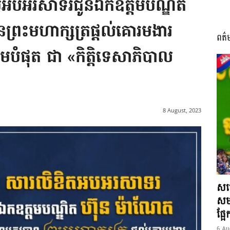
ូមអបអរសាទរជូនឯកឧត្តមបណ្ឌិត
ព្រះមហាក្សត្រផ្តល់គោរមងារ
ពត៌
I
្តមបំផុត ជា «កិត្តិទេសាភិបាល
អង្គ
8 August, 2023
ភាព​
សម្
សមត
ផ្អ
6 Au