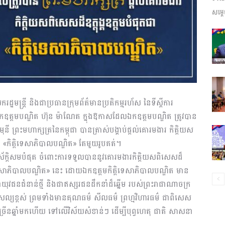
សម្តេ
ព័ត៌មាន​
និង
ករដ្ឋមន្រ្តី និងជាប្រធានក្រុមព័ត៌មានប្រតិកម្មរហ័ស នៃទីស្តីការ
ឧត្តមបណ្ឌិត ហ៊ុន ម៉ាណែត ក្នុងឱកាសដែលឯកឧត្តមបណ្ឌិត ត្រូវបាន
ី ព្រះមហាក្សត្រនៃកម្ពុជា បានត្រាស់បង្គាប់ផ្តល់គោរមងារ កិត្តិយស
 ជា «កិត្តិទេសាភិបាលបណ្ឌិត» តែមួយរូបគត់។
ប្រតិកម្ម
ាស័ក្តិសមបំផុត ចំពោះការទទួលបាននូវគោរមងារកិត្តិយសពិសេសដ៏
ត្តិទេសាភិបាលបណ្ឌិត» នេះ ដោយឯកឧត្តមកិត្តិទេសាភិបាលបណ្ឌិត មាន
មជាយុវជនជំនាន់ថ្មី និងជាឥស្សរជនដឹកនាំដ៏ឆ្នើម របស់ព្រះរាជាណាចក្រ
ខ្ពស់ ព្រមទាំងមានគុណធម៌ សីលធម៌ ព្រហ្មវិហារធម៌ ជាពិសេស
រហ័ស
ាច្រើនឆ្នាំមកហើយ ទៅលើវិស័យសំខាន់ៗ ដើម្បីបុព្វហេតុ ជាតិ សាសនា