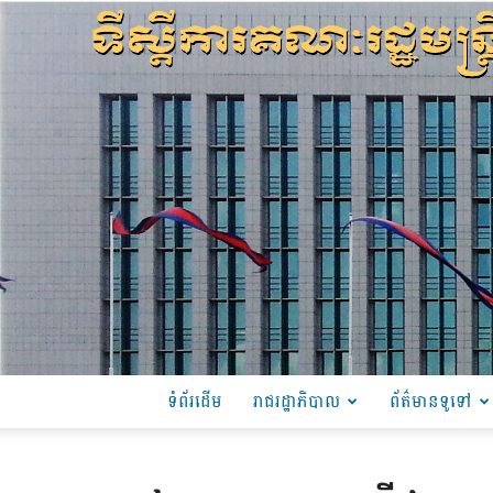
ទំព័រដើម
រាជរដ្ឋាភិបាល
ព័ត៌មានទូទៅ