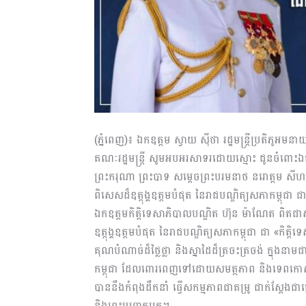
(ភ្នំពេញ)៖ ឯកឧត្តម ស្វាយ ស៉ីថា រដ្ឋមន្រ្តីប្រតិភូអមនាយ
គណៈរដ្ឋមន្រ្តី សូមអបអរសាទរដោយស្មោះ ជូនចំពោះឯក
ព្រះករុណា ព្រះបាទ សម្តេចព្រះបរមនាថ នរោត្តម សីហមុន
ពិសេសដ៏ឧត្តុង្គឧត្តមបំផុត នៃរាជបណ្ឌិត្យសភាកម្ពុជា
ឯកឧត្តមកិត្តិទេសាភិបាលបណ្ឌិត ហ៊ុន ម៉ាណែត ពិតជ
ឧត្តុង្គឧត្តមបំផុត នៃរាជបណ្ឌិត្យសភាកម្ពុជា ជា «កិ
គុណបំណាច់ដ៏ថ្លៃថ្លា និងស្នាដៃដ៏ត្រចះត្រចង់ ក្នុងនា
កម្ពុជា ដែលពោរពេញទៅដោយសមត្ថភាព និងទេពកោសល្យ
បាននឹងកំពុងដឹកនាំ ធ្វើសកម្មភាពជាគម្រូ ជាក់ស្ដែងជ
និងព្រះមហាក្សត្រ។