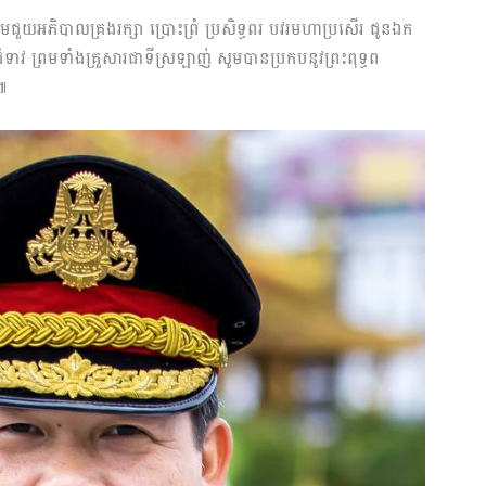
 សូមជួយអភិបាលគ្រងរក្សា ប្រោះព្រំ ប្រសិទ្ធពរ បវរមហាប្រសើរ ជូនឯក
ទាវ ព្រមទាំងគ្រួសារជាទីស្រឡាញ់ សូមបានប្រកបនូវព្រះពុទ្ធព
៍៕