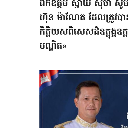
ឯកឧត្តម ស្វាយ ស៊ីថា ស
ហ៊ុន ម៉ាណែត ដែលត្រូវបាន
កិត្តិយសពិសេសដ៏ឧត្តុង្គឧត
បណ្ឌិត»