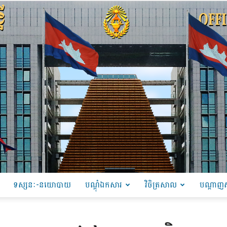
ទស្សនៈ-នយោបាយ
បណ្ដុំឯកសារ
វិចិត្រសាល
បណ្តាញស
PRU