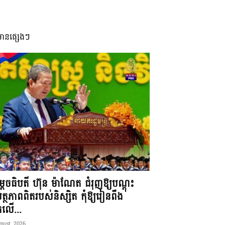
មានផ្សេងៗ
តេចធិបតី ហ៊ុន ម៉ាណែត ជំរុញឱ្យបណ្តុះ
្ថភាពពិតរបស់និស្សិត កុំឱ្យរៀនពឹង
ែកលើ...
gust, 2026