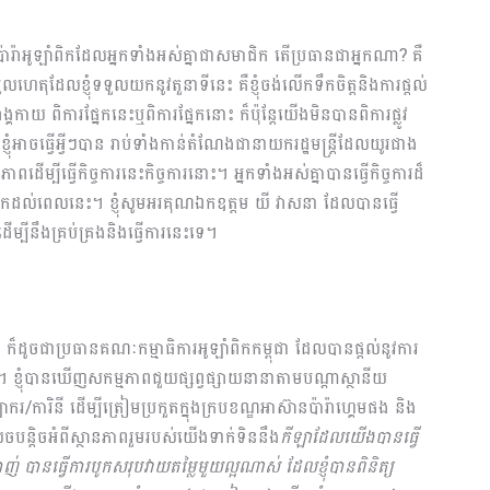
ប៉ារ៉ាអូឡាំពិកដែលអ្នកទាំងអស់គ្នាជាសមាជិក​ តើប្រ​ធានជាអ្នកណា? គឺ
ហេតុដែលខ្ញុំ​ទទួល​យកនូវតួនាទីនេះ គឺខ្ញុំចង់លើកទឹកចិត្តនិងការផ្ដល់
ាង្គកាយ ពិការផ្នែកនេះឬពិការផ្នែកនោះ ក៏ប៉ុន្ដែយើងមិនបានពិការផ្លូវ
្ដែខ្ញុំអាចធ្វើអ្វីៗបាន រាប់ទាំងកាន់តំណែងជានាយករដ្ឋមន្ដ្រីដែលយូរ​ជាង
្បីធ្វើកិច្ចការនេះកិច្ចការ​នោះ។ អ្នកទាំងអស់គ្នាបានធ្វើកិច្ចការដ៏
តមកដល់ពេលនេះ។ ​ខ្ញុំសូមអរគុណឯកឧត្តម យី វាសនា ដែលបានធ្វើ
ន់ដើម្បីនឹងគ្រប់គ្រងនិងធ្វើការនេះទេ។
កីឡា ក៏ដូចជាប្រធានគណៈកម្មាធិការអូឡាំពិកកម្ពុជា ដែលបានផ្ដល់នូវការ
ខ្ញុំបាន​ឃើញសកម្មភាពជួយផ្សព្វផ្សាយនានាតាមបណ្ដាស្ថានីយ
រ/ការិនី ដើម្បីត្រៀមប្រកួតក្នុងក្របខណ្ឌអាស៊ានប៉ារ៉ាហ្គេមផង និង
រំលេចបន្ដិចអំពីស្ថានភាពរួមរបស់យើងទាក់ទិននឹង
កីឡាដែលយើងបានធ្វើ
 បានធ្វើការបូកសរុបវាយតម្លៃមួយល្អណាស់ ដែលខ្ញុំបានពិនិត្យ