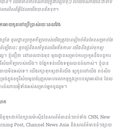
លបាន។ យើងមានការចំណាយ(ក្នុងាររៀបចុះ) ហើយចំណាយនេះវាទាប​
ធផលលើសពីអ្វីដែលយើងបានគិតទុក
។
ន់ ទុកអោយកូនចៅប្រើប្រាស់រយៈពេលវែង
យ៉ាងខ្លាំង មូលដ្ឋានប្រកួតកីឡារបស់យើងត្រូវបានរៀបចំ​មិនមែន​សម្រាប់តែ
បចំឡើងនេះ គួបផ្សំនឹងសមិទ្ធផលពីអតីតកាល យើងនឹងផ្ដល់ទុកឲ្យ
ដ៏ល្អ។ ខ្ញុំជឿថា នៅពេលខាងមុខ មូលដ្ឋានសម្រាប់ការប្រកួតនឹងបន្ដការ
ៃវិស័យកីឡារបស់យើង។ ឯផ្នែកទន់យើងទទួលបានធំណាស់។ ខ្ញុំបាន
ុជា​ចាយមិនអស់ទេ។ យើងរក្សាទុកឲ្យជាតិយើង ឲ្យកូនចៅយើង រាប់សិប​
ម្រង់ក្នុងចក្ខុវិស័យមួយជំរុញ​សមាហរណកម្មក្នុងក្របខណ្ឌអាស៊ាន ដែល
ចំណាយអ្វីទាំងអស់សម្រាប់អ្នកចូលរួម។
ពលោក
ចិត្តទុកដាក់នៃក្បាលម៉ាស៊ីននៃសារព័ត៌មានធំៗរាប់ទាំង CNN, New
rning Post, Channel News Asia និងសារព័ត៌មានធំៗផ្សាយ