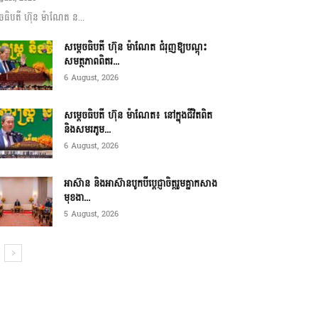
ចធិបតី ហ៊ុន ម៉ាណែត ន...
សម្តេចធិបតី ហ៊ុន ម៉ាណែត ជំរុញឱ្យបណ្តុះ
សមត្ថភាពពិតរ...
6 August, 2026
សម្តេចធិបតី ហ៊ុន ម៉ាណែត៖ នៅក្នុងជីវិតពិត
និងសមរភូម...
6 August, 2026
អាស៊ាន និងអាស៊ានបូកបីប្តេជ្ញាចិត្តរួមគ្នាកសាង
មុខងា...
5 August, 2026