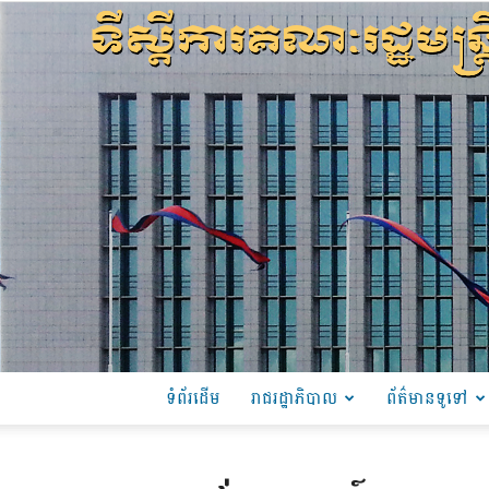
ទំព័រដើម
រាជរដ្ឋាភិបាល
ព័ត៌មានទូទៅ