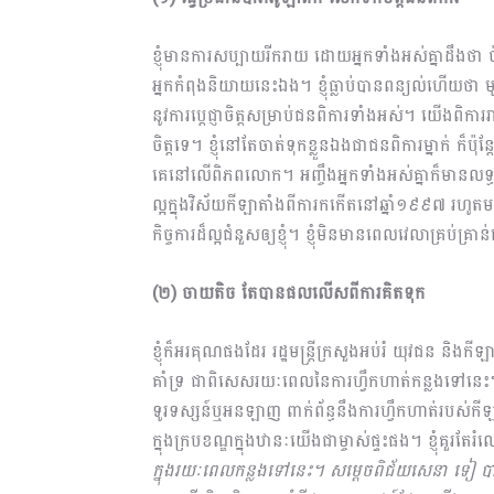
ខ្ញុំមានការសប្បាយរីករាយ ​ដោយអ្នកទាំងអស់គ្នាដឹងថា ​
អ្នកកំពុងនិយាយនេះឯង។ ខ្ញុំធ្លាប់បានពន្យល់ហើយថា មូល
នូវការប្ដេជ្ញាចិត្តសម្រាប់ជនពិការទាំងអស់។​ ​យើងពិការរ
ចិត្តទេ។ ខ្ញុំនៅតែចាត់ទុកខ្លួនឯងជាជនពិការម្នាក់​ ក៏ប៉ុន
គេនៅលើពិភពលោក។ អញ្ចឹងអ្នកទាំងអស់គ្នាក៏មានលទ្ធភាពដើម
ល្អក្នុងវិស័យកីឡាតាំងពីការកកើតនៅឆ្នាំ១៩៩៧ រហូ
កិច្ចការដ៏ល្អជំនួសឲ្យខ្ញុំ។ ខ្ញុំមិនមានពេលវេលាគ្រប់គ្រា
(២) ចាយតិច តែបានផលលើសពីការគិតទុក
ខ្ញុំក៏អរគុណផងដែរ រដ្ឋមន្ដ្រីក្រសួងអប់រំ យុវជន និង
គាំទ្រ ជាពិសេសរយៈពេលនៃការហ្វឹកហាត់កន្លងទៅនេះ។ 
ទូរទស្សន៍ឬអនឡាញ ពាក់ព័ន្ធនឹងការហ្វឹកហាត់​របស់កីឡាក
ក្នុងក្របខណ្ឌក្នុងឋានៈយើង​ជាម្ចាស់ផ្ទះផង។ ខ្ញុំគួរតែ
ក្នុងរយៈពេលកន្លងទៅនេះ។ សម្ដេចពិជ័យសេនា ទៀ បាញ់