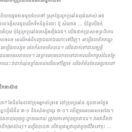
បស់គណបក្សប្រជាជននិងរាជរដ្ឋាភិបាល
ិយាយរួមតាមមួយបែបទៅ ស្រុកខ្មែរពួកប្រឆាំងល្ងង់ណាស់ អត់
ះផ្ញើសារជូនលើកទឹកចិត្តចំពោះ ប៊ូ សំណាង … ប៉ុន្តែយើងកុំ
ីខុស ប៉ុន្តែពួកប្រឆាំងគេធ្វើអញ្ចឹងឯង។ យើងដាក់ប្រាសាទព្រះវិហារ
អរសាទរទេ គេលើកអំពីបញ្ហាឯណាឯណោះទៅវិញ។
អាហ្នឹងបេតិកភណ្ឌ
នឹងរបស់រួម ម៉េចក៏សាទរមិនបាន។ យើងដាក់ទៅជាសម្បត្តិ
េមិនដែលអបអរសាទរទេ។ គេខ្លាចអបអរសាទរទៅជាការលើកកម្ពស់នៃតម្លៃ
់បែបនេះ វាជាចំណុចខ្លាំងរបស់យើងទៅវិញទេ យើងក៏មិនមែនអង្វរករទៅ
មាជិកអាស៊ាន
ែមិនមែននៅក្រុមអ្នកគាំទ្រទេ នៅក្រុមប្រឆាំង ដូចជាគេថ្លែង
ឈ្នះហ្វីលីពីន ៣-០ និងសាំងហ្គាពួរ ៣-០។ ឃើញគេអបអរសាទរដែរ។
ថាឯងចាយលុយខ្ជះ​ខ្ជាយណាស់ ត្រូវយកទៅជួយប្រជាជន។ វាអត់ដឹងថា
សមាជិក(អាស៊ាន)។ អញ្ចឹងបានថា បើវាល្ងង់ឲ្យវាល្ងង់មួយជីវិតទៅចុះ
…