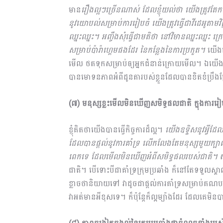
មាន
រឿងល្អៗច្រើនណាស់ ដែលខ្ញុំយល់ថា យើងត្រូវតែកត់ត្រា
នូវយោបល់សម្រាប់ការរៀបចំ យើងត្រូវធ្វើជាវីដេអូតាមវ
ឈ្នះឈ្នះ។ អញ្ចឹងសុំធ្វើជាមតិថា នៅវិមានឈ្នះឈ្នះ ក្
សម្រាប់ប៉ារ៉ាហ្គេមផងដែរ នៃកន្លែងនៃការប្រកួត។
យើងធ្វ
មើល ថតទុកសម្រាប់ឲ្យអ្នកជំនាន់ក្រោយមើល។ ឯយើងក៏ត្
បានមោទនភាពអំពីដូនតារបស់ខ្លួនដែលបានខិតខំប្រឹងប្រែ
(៧) មនុស្សខ្លះមើលមិនឃើញសមិទ្ធផលជាតិ ក្នុងការរៀ
ខ្ញុំគិតថាយើងបានធ្វើកិច្ចការដ៏ល្អ។
យើងឧទ្ទិសនូវអ្វី
ដែលបានផ្តល់នូវការគាំទ្រ លើកលែងតែមនុស្សមួយក្បាល
ពេកទេ ដែលមើលមិនឃើញអំពីសមិទ្ធផលរបស់ជាតិ។
ស
ជាតិ។ បើទោះបីជាគាំទ្រក្រុមប្រឆាំង ក៏នៅតែទទួលស
ខ្លាចថានិយាយទៅ វាដូចជាផ្តល់ការគាំទ្រសម្រាប់គណបក្ស
វាអត់មានអីខុសទេ។ ក៏ប៉ុន្តែក៏ល្អម្យ៉ាងដែរ ដែលគេមិន