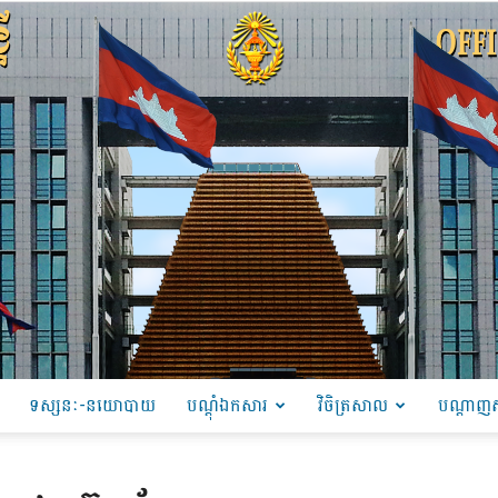
ទស្សនៈ-នយោបាយ
បណ្ដុំឯកសារ
វិចិត្រសាល
បណ្តាញស
PRU