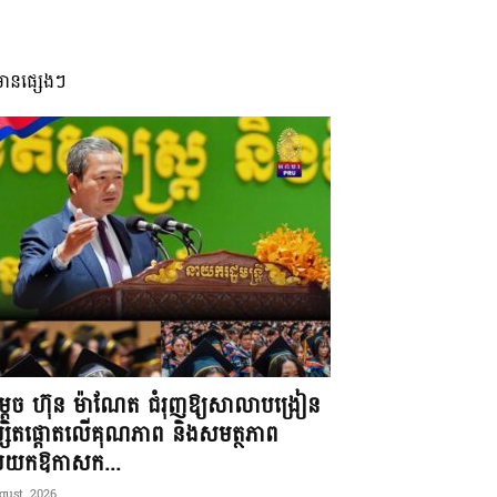
មានផ្សេងៗ
តេច ហ៊ុន ម៉ាណែត ជំរុញឱ្យសាលាបង្រៀន
្សិតផ្តោតលើគុណភាព និងសមត្ថភាព
ប់យកឱកាសក...
gust, 2026