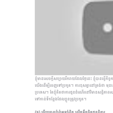
ខ្ញុំមានសេចក្ដីសប្បាយរីករាយដែលថ្ងៃនេះ ខ្ញុំបានធ្វើកិច
យើងដើម្បីចេញទៅប្រកួត។ ការខុសគ្នានៅត្រង់ថា មុននេ
ប្រទេស។ តែខ្ញុំគិតថាការជូនដំណើរនៅវិមានសន្ដិភាពស
ទៅកាន់ទីកន្លែងដែលខ្លួនត្រូវប្រកួត។
(១) ធ្វើប្រធានប៉ារ៉ាអូឡាំពិក លើកទឹកចិត្តជនពិការ