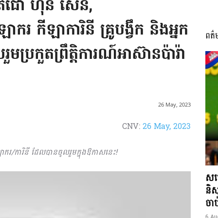
តេជោ ហ៊ុន សែន,
កីឡាការិនី គ្រូបង្វឹក និងអ្នក
ពត៌
I
ួមប្រកួតព្រឹត្តិការណ៍អាស៊ានប៉ារ៉ា
អង្គ
26 May, 2023
CNV:
26 May, 2023
ករ/ការិនី ដែលបានចូលរួមក្នុងឱកាសនេះ
!
ភាព​
សម្
និស
ចា
6 Au