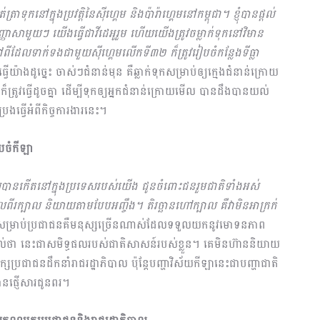
ទុកនៅក្នុងប្រវត្តិនៃស៊ីហ្គេម និងប៉ារ៉ាហ្គេមនៅកម្ពុជា។ ខ្ញុំបានផ្តល់
ិញ្ញាសាមួយៗ យើងធ្វើជាវីដេអូរួម ហើយយើងត្រូវចម្លាក់ទុកនៅវិមាន
រៅពីដែលទាក់ទងជាមួយស៊ីហ្គេមលើកទី៣២ ក៏ត្រូវរៀបចំកន្លែងទីធ្លា
ើយ៉ាងដូច្នេះ ចាស់ៗជំនាន់មុន គឺឆ្លាក់ទុកសម្រាប់ឲ្យក្មេងជំនាន់ក្រោយ
រូវធ្វើដូចគ្នា ដើម្បីទុកឲ្យអ្នកជំនាន់ក្រោយមើល បានដឹងបានយល់
ងធ្វើអំពីកិច្ចការងារនេះ។
បចំកីឡា
ដែលបានកើតនៅក្នុងប្រទេសរបស់យើង ជូនចំពោះជនរួមជាតិទាំងអស់
ពីរក្បាល និយាយតាមបែបអញ្ចឹង។ តិរច្ឆានហៅក្បាល គឺវាមិនអាក្រក់
ម្រាប់ប្រជាជនគឺមនុស្សច្រើនណាស់ដែលទទួលយកនូវមោទនភាព
្គាល់ថា នេះជាសមិទ្ធផលរបស់ជាតិសាសន៍របស់ខ្លួន។ គេមិនហ៊ាននិយាយ
ប្រជាជនដឹកនាំរាជរដ្ឋាភិបាល ប៉ុន្តែបញ្ហាវិស័យកីឡានេះជាបញ្ហាជាតិ
បានផ្ញើសារជូនពរ។