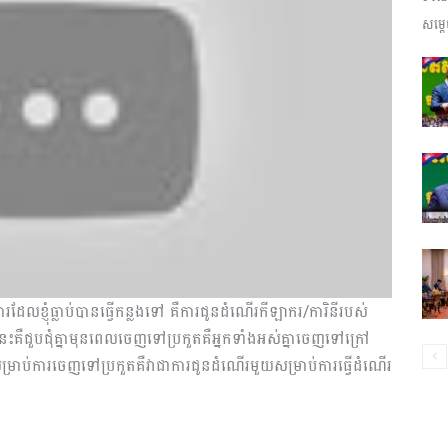
សម្តេ
ព័ត៌មាន​
និង
ប្រតិកម្ម
្ចការដែលខ្ញុំធ្លាប់បានធ្វើកន្លងទៅ គឺការជូនដំណើរកីឡាករ/ការិនីរបស់
ះគឺជួបជុំគ្នាមុនពេលចេញទៅប្រកួតគឺអ្នកទាំងអស់​គ្នាចេញទៅក្រៅ
ម្រាប់ការចេញទៅប្រកួតគឺវាជាការជូនដំណើរ​មួយសម្រាប់ការធ្វើដំណើរ
រហ័ស