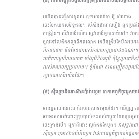
(៨) ភាពចង្អៀតចង្អល់នៃក្រុមប្រឆាំងជាចំណុចខ្លាំងរ
គេមិនបានផ្ញើសារជូនពរ ឧទាហរណ៍ថា ប៊ូ សំណាង … ន
ចេះចែកយកសមិទ្ធផល។ បើសិនជាពេលហ្នឹង ពួកប្រឆាំងចេ
បង្រៀន។​ បើវាល្ងង់ហើយ ឲ្យវាល្ងង់មួយជាតិទៅ។ វាមានអ
ចូលទៅបេតិកភណ្ឌពិភពលោក គេមិនត្រឹមតែមិនអប
ពិភពលោក មិនមែនជារបស់គណបក្សប្រជាជនឯណា។ អាហ្
បេតិកភណ្ឌពិភពលោក ទាំងរូបីនិងអរូបី ប៉ុន្តែពួកគ
របស់គណបក្សប្រជាជន​។ ខ្ញុំគិតថា ភាពចង្អៀតចង្អល
ឲ្យគេសរសើរយើងដែរ
។
(៩) ស៊ីហ្គេមនិងអាស៊ានប៉ារ៉ាហ្គេម ជាកាតព្វកិច្ចរដ្ឋស
មានអ្នកណានោះគេក៏អបអរសាទរមួយដែរ។ ឃើញអ្នកណា? ត
អបអរសាទរចំពោះក្រុមបាល់ទះរបស់កម្ពុជាដែលប្រកួត
ចេះគ្រាន់បើ។ ក្រៅពីនោះ ល្ងង់គត់តែម្តង។
វាសុទ្ធតែ
ស៊ីហ្គេម ឬអាស៊ានប៉ារ៉ាហ្គេម វាជាកាតព្វកិច្ចរបស់រដ្ឋ