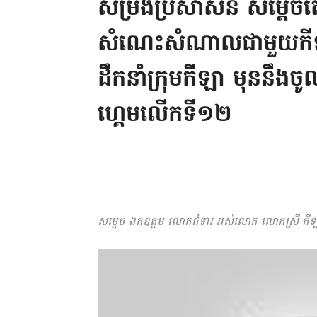
សម្រង់ប្រសាសន៍ សម្តេច
សំណេះសំណាលជាមួយកីឡាករ 
ដឹកនាំក្រុមកីឡា មុននឹងចូលរ
ហ្គេមលើកទី១២
សម្ដេច ឯកឧត្តម លោកជំទាវ អស់លោក លោកស្រី កីឡា