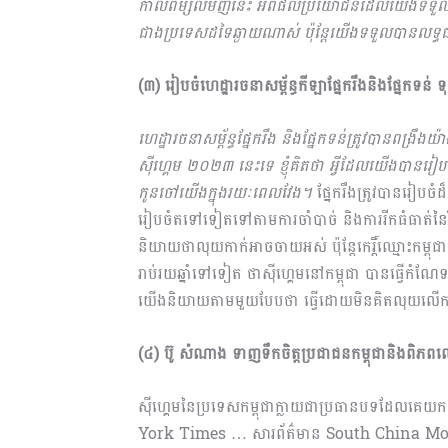
កាលពីម្សិល​មិញនេះ អំពីផលប្រយោជន៍ដែលយើងទទួ
ជាងប្រទេសដទៃឆ្ងាយណាស់ ប៉ុន្ដែយើងទទួលបានលទ្
(៣) រៀបចំហេដ្ឋារចនាសម្ព័ន្ធកីឡាផ្នែករឹងនិងផ្នែកទ
ហេដ្ឋារចនាសម្ព័ន្ធផ្នែករឹង និងផ្នែកទន់ត្រូវបានពង្រឹង
ស៊ីហ្គេម ២០២៣ នេះទេ ខ្ញុំគិតថា អ្វីដែលយើងបានរៀ
កូនចៅយើងក្នុងរយៈពេលវែង។
ផ្នែករឹងត្រូវបានរៀបចំ
រៀបចំតទៅទៀតទៅតាមការចាំបាច់ និងការរីកធំធាត់ន
និយាយថាលុយកាក់អាចចាយអស់ ប៉ុន្ដែកេរ្ដិ៍ឈ្មោះកម្ព
រាប់រយឆ្នាំទៅទៀត ថាស៊ីហ្គេមនៅកម្ពុជា បានធ្វើកំណែទ
យើង​និយាយតាមមួយបែបថា ធ្វើដោយ​មិនគិតលុយលើការ
(៤) ប៊ូ សំណាង ទាញទឹកចិត្តប្រជាជនកម្ពុជានិងពិភ
ស៊ីហ្គេមនៃប្រទេសកម្ពុជា​ក្លាយ​ជាប្រធានបទដែលគេយក
York Times ​… សារព័ត៌មាន South China Mo