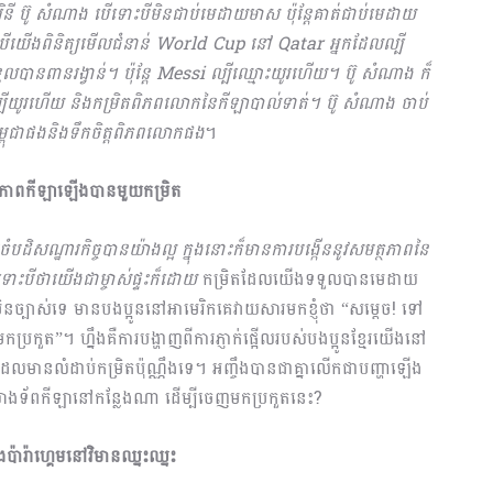
ិនី ប៊ូ សំណាង បើទោះបីមិនជាប់មេដាយមាស ប៉ុន្ដែគាត់ជាប់មេដាយ
បើយើងពិនិត្យមើលជំនាន់
World Cup នៅ Qatar អ្នកដែលល្បី
លបានពានរង្វាន់។ ប៉ុន្ដែ Messi ល្បីឈ្មោះយូរហើយ។ ប៊ូ សំណាង ក៏
្បីយូរហើយ និងកម្រិតពិភពលោកនៃកីឡាបាល់ទាត់។ ប៊ូ សំណាង ចាប់
កម្ពុជាផងនិងទឹកចិត្តពិភពលោកផង
។
សមត្ថភាពកីឡាឡើងបានមួយកម្រិត
បចំបដិសណ្ឋារកិច្ចបានយ៉ាងល្អ ក្នុងនោះក៏មានការបង្កើននូវសមត្ថភាពនៃ
ះបីថាយើងជាម្ចាស់ផ្ទះក៏ដោយ
កម្រិតដែលយើងទទួលបានមេដាយ
ិនច្បាស់ទេ មានបងប្អូននៅអាមេរិកគេវាយសារមកខ្ញុំថា “សម្តេច! ទៅ
ត”។ ហ្នឹងគឺការបង្ហាញពីការភ្ញាក់ផ្អើលរបស់បងប្អូនខ្មែរយើងនៅ
លមានលំដាប់កម្រិតប៉ុណ្ណឹងទេ។ អញ្ចឹងបានជាគ្នាលើកជាបញ្ហាឡើង
កសាងទ័ពកីឡានៅកន្លែងណា ដើម្បីចេញមកប្រកួតនេះ?
ិងប៉ារ៉ាហ្គេមនៅវិមានឈ្នះឈ្នះ