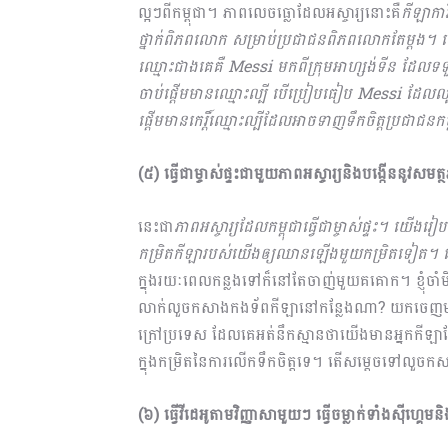
ល្អៗពីកម្ពុជា។ ភាពលេចធ្លោដែលអស្ចារ្យនោះគឺ
កីឡាការ
ថ្នាក់ពិភពលោក សម្រាប់ប្រជាជនពិភពលោកតែម្ដង។ 
ឈ្មោះជាងគេគឺ Messi មកពីក្រុមអាហ្សង់ទីន ដែលទទួ
ចាប់ផ្ដើមមាន​ឈ្មោះល្បី បើប្រៀបធៀប Messi ដែលល
ផ្ដើមមានកេរ្ដិ៍ឈ្មោះល្បីដែលអាចទាញទឹកចិត្តប្រជាជន
(៥) ធ្វើជាម្ចាស់ផ្ទះជាមួយភាពអស្ចារ្យនិងបង្កើននូវ
នេះជា
ភាពអស្ចារ្យដែលកម្ពុជាធ្វើជាម្ចាស់ផ្ទះ។ យើងរៀ
កម្រិតកីឡារបស់យើងឲ្យឈានឡើងមួយកម្រិតទៀត។ ទោ
ក្នុងរយៈពេលកន្លងទៅ​ក៏នៅតែចាញ់មួយគគោក។ ខ្ញុំចាំម
លាក់លួចកសាងកងទ័ពកីឡានៅកន្លែងណា? យកចេញមកប្រកួ
ក្រៅប្រទេស ដែលគេអត់នឹកស្មានថាយើងមានអ្នកកីឡាដែ
ក្នុងកម្រិតនៃការលើកទឹកចិត្តទេ។ តើសម្តេចទៅលួច
(៦) ធ្វើវីដេអូតាមវិញ្ញាសាមួយៗ ធ្វើចម្លាក់ទាំងស៊ីហ្គេមន