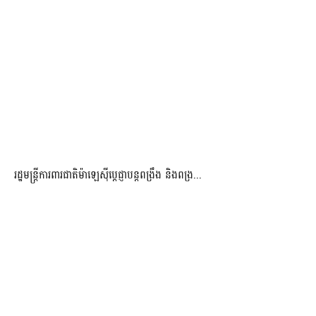
រដ្ឋមន្ត្រីការពារជាតិម៉ាឡេស៊ីប្ដេជ្ញាបន្តពង្រឹង និងពង្រ...