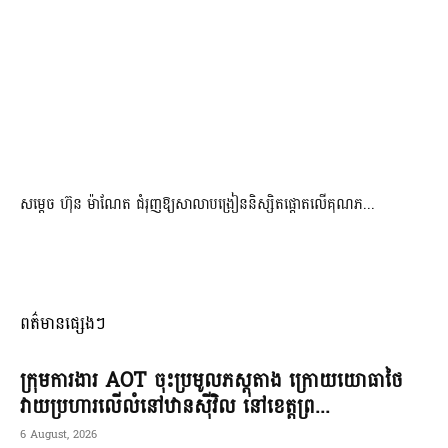
សម្តេច ហ៊ុន ម៉ាណែត ជំរុញឱ្យសាលាបង្រៀននិស្សិតផ្តោតលើគុណភ...
ពត៌មានផ្សេងៗ
ក្រុមការងារ AOT ចុះប្រមូលភស្តុតាង ក្រោយយោធាថៃ
វាយប្រហារលើលំនៅឋានស៊ីវិល នៅខេត្តព្រ...
6 August, 2026