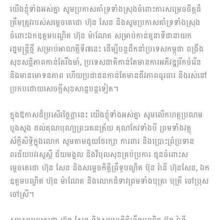
យើងខ្ញុំទាំងអស់គ្នា សូមប្រកាសគាំទ្រទាំងស្រុងចំពោះការសម្រេចចិត្តដ៏
ត្រឹមត្រូវរបស់សម្តេចតេជោ ហ៊ុន សែន និងសូមប្រកាសគាំទ្រទាំងស្រុង
ចំពោះឯកឧត្តមបណ្ឌិត ហ៊ុន ម៉ាណែត សម្រាប់កាន់តួនាទីជានាយក
រដ្ឋមន្រ្តីថ្មី សម្រាប់អាណត្តិទី៧នេះ ដើម្បីបន្តដឹកនាំប្រទេសកម្ពុជា ពង្រឹង
សុខសន្តិភាពកាន់តែរឹងមាំ, ប្រទេសជាតិកាន់តែមានការអភិវឌ្ឍរីកចំរើន
និងមានមោទនភាព ហើយប្រជាជនកាន់តែមានជីវភាពធូរធារ និងរស់នៅ
ប្រកបដោយសេចក្តីសុខសាន្តបន្តទៀត។
ក្នុងឱកាសដ៏ប្រសើរថ្លៃថ្លានេះ យើងខ្ញុំទាំងអស់គ្នា សូមលើកហត្ថប្រណម
បួងសួង ដល់គុណបុណ្យព្រះរតនត្រ័យ គុណកែវទាំងបី ព្រមទាំងវត្ថុ
ស័ក្តិសិទ្ធិក្នុងលោក សូមតាមជួយថែរក្សា ការពារ និងប្រោះព្រំប្រទាន
ពរជ័យបវរសួស្តី ជ័យមង្គល និងវិបុលសុខគ្រប់ប្រការ ជូនចំពោះស
ម្តេចតេជោ ហ៊ុន សែន និងសម្តេចកិត្តិព្រឹទ្ធបណ្ឌិត ប៊ុន រ៉ានី ហ៊ុនសែន, ឯក
ឧត្តមបណ្ឌិត ហ៊ុន ម៉ាណែត និងលោកជំទាវព្រមទាំងបុត្រា បុត្រី ចៅប្រុស
ចៅស្រី។