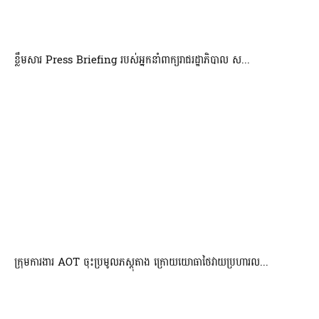
ខ្លឹមសារ Press Briefing របស់អ្នកនាំពាក្យរាជរដ្ឋាភិបាល ស...
ក្រុមការងារ AOT ចុះប្រមូលភស្តុតាង ក្រោយយោធាថៃវាយប្រហារល...