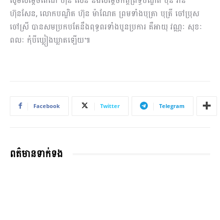
សូមសម្តេចតេជោ ហ៊ុន សែន និងសម្តេចកិត្តិព្រឹទ្ធបណ្ឌិត ប៊ុន រ៉ានី
ហ៊ុនសែន, លោកបណ្ឌិត ហ៊ុន ម៉ាណែត ព្រមទាំងបុត្រា បុត្រី ចៅប្រុស
ចៅស្រី បានសមប្រកបតែនឹងពុទ្ធពរទាំងបួនប្រការ គឺអាយុ វណ្ណៈ សុខៈ
ពលៈ កុំបីឃ្លៀងឃ្លាតឡើយ៕
Facebook
Twitter
Telegram
ពត៌មានទាក់ទង