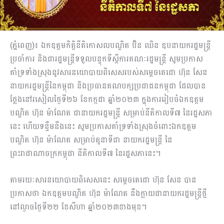
(ភ្នំពេញ)៖ ឯកឧត្តមកិត្តិនីតិកោសលបណ្ឌិត ប៊ិន ឈិន ឧបនាយករដ្ឋមន្ត្រី
ប្រចាំការ និងជារដ្ឋមន្ត្រីទទួលបន្ទុកទីស្តីការគណៈរដ្ឋមន្ត្រី សូមប្រកាស
គាំទ្រទាំងស្រុងនូវសារនយោបាយពិសេសរបស់សម្តេចតេជោ ហ៊ុន សែន
នាយករដ្ឋមន្ត្រីនៃកម្ពុជា និងប្រធានគណបក្សប្រជាជនកម្ពុជា ដែលបាន
ថ្លែងនៅរសៀលថ្ងៃទី២៦ ខែកក្កដា ឆ្នាំ២០២៣ ក្នុងការរៀបចំឯកឧត្តម
បណ្ឌិត ហ៊ុន ម៉ាណែត ជានាយករដ្ឋមន្រ្តី សម្រាប់នីតិកាលទី៧ នៃរដ្ឋសភា
នេះ ហើយទន្ទឹមនឹងនេះ សូមប្រកាសគាំទ្រទាំងស្រុងចំពោះឯកឧត្តម
បណ្ឌិត ហ៊ុន ម៉ាណែត សម្រាប់តួនាទីជា នាយករដ្ឋមន្រ្តី នៃ
ព្រះរាជាណាចក្រកម្ពុជា នីតិកាលទី៧ នៃរដ្ឋសភានេះ។
តាមរយៈសារនយោបាយពិសេសនេះ សម្តេចតេជោ ហ៊ុន សែន បាន
ប្រកាសថា ឯកឧត្តមបណ្ឌិត ហ៊ុន ម៉ាណែត នឹងក្លាយជានាយករដ្ឋមន្ត្រីថ្មី
នៅល្ងាចថ្ងៃទី២២ ខែសីហា ឆ្នាំ២០២៣ខាងមុខ។