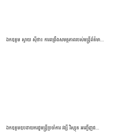
ឯកឧត្តម ស្វាយ ស៊ីថា៖ ការពង្រឹងសមត្ថភាពរបស់មន្ត្រីព័ត៌មា...
ឯកឧត្តមឧបនាយករដ្ឋមន្រ្តីប្រចាំការ វង្សី វិស្សុត អញ្ជើញដ...