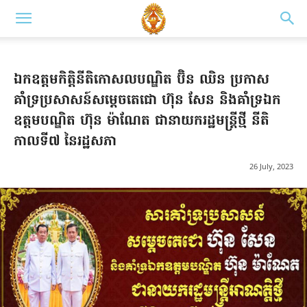
ឯកឧត្តមកិត្តិនីតិកោសលបណ្ឌិត ប៊ិន ឈិន ប្រកាស
គាំទ្រប្រសាសន៍សម្តេចតេជោ ហ៊ុន សែន​ និងគាំទ្រឯក
ឧត្តមបណ្ឌិត ហ៊ុន ម៉ាណែត ជានាយករដ្ឋមន្រ្តីថ្មី នីតិ
កាលទី៧ នៃរដ្ឋសភា
26 July, 2023