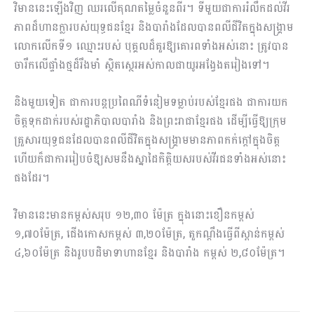
វិមាននេះឡើងវិញ ឈរលើគុណតម្លៃចំនួនពីរ។ ទីមួយជាការរំលឹកដល់វីរ
ភាពដ៏ហានក្លារបស់យុទ្ធជនខ្មែរ និងបារាំងដែលបានពលីជីវិតក្នុងសង្គ្រាម
លោកលើកទី១ ឈ្មោះរបស់ បុគ្គលដ៏គួរឱ្យគោរពទាំងអស់នោះ ត្រូវបាន
ចារឹកលើផ្ទាំងថ្មដ៏រឹងមាំ ស្ថិតស្ថេរអស់កាលជាយូរអង្វែងតរៀងទៅ។
និងមួយទៀត ជាការបន្តប្រពៃណីទំនៀមទម្លាប់របស់ខ្មែរផង ជាការយក
ចិត្តទុកដាក់របស់រដ្ឋាភិបាលបារាំង និងព្រះរាជាខ្មែរផង ដើម្បីធ្វើឱ្យក្រុម
គ្រួសារយុទ្ធជនដែលបានពលីជីវិតក្នុងសង្គ្រាមមានភាពកក់ក្ដៅក្នុងចិត្ត
ហើយក៏ជាការរៀបចំឱ្យសមនឹងស្នាដៃកិត្តិយសរបស់វីរជនទាំងអស់នោះ
ផងដែរ។
វិមាននេះមានកម្ពស់សរុប ១២,៣០ ម៉ែត្រ ក្នុងនោះខឿនកម្ពស់
១,៧០ម៉ែត្រ, ជើងកោសកម្ពស់ ៣,២០ម៉ែត្រ, តួកណ្តឹងធ្វើពីស្ពាន់កម្ពស់
៤,៦០ម៉ែត្រ និងរូបបដិមាទាហានខ្មែរ និងបារាំង កម្ពស់ ២,៨០ម៉ែត្រ។