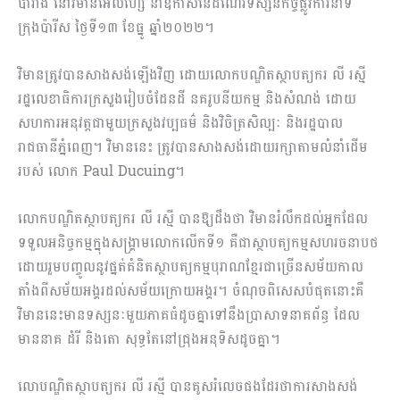
បារាំង នៅវិមានអេលីហ្សេ នាឱកាសនៃដំណើរទស្សនកិច្ចផ្លូវការនាទី
ក្រុងប៉ារីស ថ្ងៃទី១៣ ខែធ្នូ ឆ្នាំ២០២២។
វិមានត្រូវបានសាងសង់ឡើងវិញ ដោយលោកបណ្ឌិតស្ថាបត្យករ លី រស្មី
រដ្ឋលេខាធិការក្រសួងរៀបចំដែនដី នគរូបនីយកម្ម និងសំណង់ ដោយ
សហការអនុវត្តជាមួយក្រសួងវប្បធម៌ និងវិចិត្រសិល្បៈ និងរដ្ឋបាល
រាជធានីភ្នំពេញ។ វិមាននេះ ត្រូវបានសាងសង់ដោយរក្សាតាមលំនាំដើម
របស់ លោក Paul Ducuing។
លោកបណ្ឌិតស្ថាបត្យករ លី រស្មី បានឱ្យដឹងថា វិមានរំលឹកដល់អ្នកដែល
ទទួលអនិច្ចកម្មក្នុងសង្គ្រាមលោកលើកទី១ គឺជាស្ថាបត្យកម្មសហរចនាបថ
ដោយរួមបញ្ចូលនូវផ្នត់គំនិតស្ថាបត្យកម្មបុរាណខ្មែរជាច្រើនសម័យកាល
តាំងពីសម័យអង្គរដល់សម័យក្រោយអង្គរ។ ចំណុចពិសេសបំផុតនោះគឺ
វិមាននេះមានទស្សនៈមួយភាគធំដូចគ្នាទៅនឹងប្រាសាទនាគព័ន្ធ ដែល
មាននាគ ដំរី និងតោ សុទ្ធតែនៅជ្រុងអនុទិសដូចគ្នា។
លោបណ្ឌិតស្ថាបត្យករ លី រស្មី បានគូសរំលេចផងដែរថាការសាងសង់