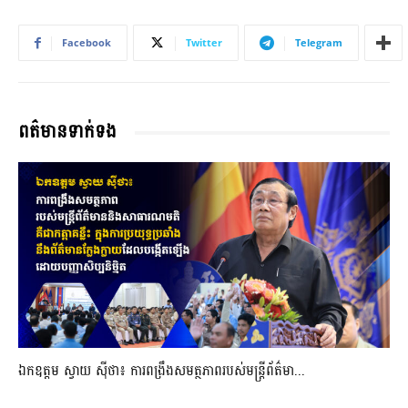
Facebook
Twitter
Telegram
ពត៌មានទាក់ទង
ឯកឧត្តម ស្វាយ ស៊ីថា៖ ការពង្រឹងសមត្ថភាពរបស់មន្ត្រីព័ត៌មា...