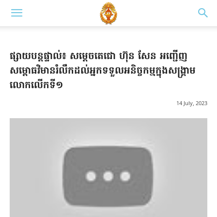
ផ្សាយបន្តផ្ទាល់៖ សម្តេចតេជោ ហ៊ុន សែន អញ្ជើញ
សម្ពោធវិមានរំលឹកដល់អ្នកទទួលអនិច្ចកម្មក្នុងសង្គ្រាម
លោកលើកទី១
14 July, 2023