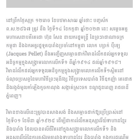
នៅព្រឹកថ្ងៃសុក្រ ១២រោច ខែបឋមាសាឍ ឆ្នាំថោះ បញ្ចស័ក
ព.ស.២៥៦៧ ត្រូវ នឹង ថ្ងៃទី១៤ ខែកក្កដា ឆ្នាំ២០២៣ នេះ សម្តេចអគ្គ
មហាសេនាបតីតេជោ ហ៊ុន សែន នាយករដ្ឋមន្ត្រី នៃព្រះរាជាណាចក្រ
កម្ពុជា និងឯកអគ្គរដ្ឋទូតបារាំងប្រចាំនៅកម្ពុជា លោក ហ្សាក់ ប៉ឺឡេ
(Jacques Pellet) នឹងអញ្ជើញសម្ពោធដាក់វិមានរំលឹកដល់អ្នកទទួល
អនិច្ចកម្មក្នុងសង្គ្រាមលោកលើកទី១ ពីឆ្នាំ១៩១៤ ដល់ឆ្នាំ១៩១៨។
វិមានរំលឹកដល់អ្នកទទួលអនិច្ចកម្មក្នុងសង្គ្រាមលោកលើកទី១ស្ថិតនៅ
ចំណុចប្រសព្វនៃមហាវិថីព្រះមុនីវង្ស វិថីប្រទេសបារាំង វិថីឧកញ៉ា តេជោឥ
និងរង្វង់មូលកាំភ្លើងកួចកាណុង សង្កាត់ស្រះចក ខណ្ឌដូនពេញ រាជធានី
ភ្នំពេញ។
វិមានខាងលើនេះត្រូវបានសាងសង់ និងសម្ពោធដាក់ឱ្យប្រើប្រាស់នៅ
ថ្ងៃទី០១ ខែមីនា ឆ្នាំ១៩២៥ ដើម្បីជាការរំលឹកអនុស្សាវរីយ៍ទាហានខ្មែរ
និងបារាំង ដែលបានពលីជីវិតនៅក្នុងសង្គ្រាមលោកលើកទី១ និង
អនុស្សាវរីយ៍នៃការតស៊ូរួមគ្នារវាងទាហានខ្មែរ និងបារាំង ក្នុងការដណ្តើម