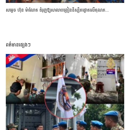
សម្តេច ហ៊ុន ម៉ាណែត ជំរុញឱ្យសាលាបង្រៀននិស្សិតផ្តោតលើគុណភ...
ពត៌មានផ្សេងៗ