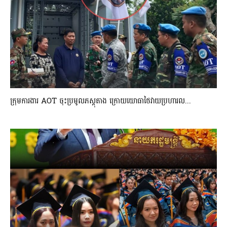
ក្រុមការងារ AOT ចុះប្រមូលភស្តុតាង ក្រោយយោធាថៃវាយប្រហារល...