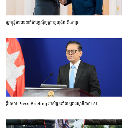
រដ្ឋមន្ត្រីការពារជាតិម៉ាឡេស៊ីប្ដេជ្ញាបន្តពង្រឹង និងពង្រ...
ខ្លឹមសារ Press Briefing របស់អ្នកនាំពាក្យរាជរដ្ឋាភិបាល ស...