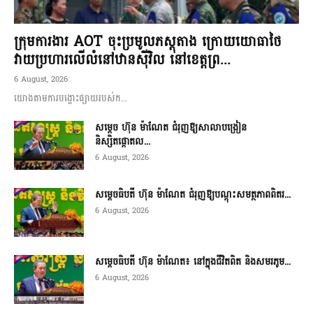
ក្រុមការងារ AOT ចុះប្រមូលភស្តុតាង ក្រោយយោធាថៃ
វាយប្រហារលើលំនៅឋានស៊ីវិល នៅខេត្តព្រ...
6 August, 2026
យោងតាមការបង្ហោះផ្សាយរបស់ក...
សម្តេច ហ៊ុន ម៉ាណែត ជំរុញឱ្យសាលាបង្រៀន
និស្សិតផ្តោតល...
6 August, 2026
សម្តេចធិបតី ហ៊ុន ម៉ាណែត ជំរុញឱ្យបណ្តុះសមត្ថភាពពិតរ...
6 August, 2026
សម្តេចធិបតី ហ៊ុន ម៉ាណែត៖ នៅក្នុងជីវិតពិត និងសមរភូម...
6 August, 2026