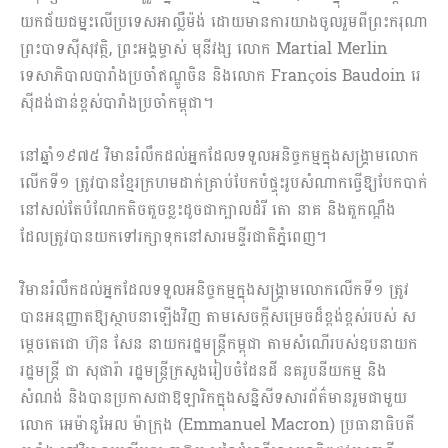
យកជ័យជម្នះលើប្រទេសអាល្លឺម៉ង់ ដោយមានការយាងចូលរួមពីព្រះករុណា
ព្រះបាទស៊ីសុវត្ថិ, ព្រះអង្គម្ចាស់ មុនីវង្ស លោក Martial Merlin
ទេសាភិបាលបារាំងប្រចាំឥណ្ឌូចិន និងលោក François Baudoin រេ
ស៊ីដង់ជាន់ខ្ពស់បារាំងប្រចាំកម្ពុជា។
នៅឆ្នាំ១៩៧៥ វិមានរំលឹកដល់អ្នកដែលទទួលអនិច្ចកម្មក្នុងសង្គ្រាមលោក
លើកទី១ ត្រូវបានខ្មែរក្រហមដាក់គ្រាប់បែកបំផ្ទុះរូបសំណាកធ្វើឱ្យបែកបាក់
នៅសល់តែបំណែកតិចតួចខ្លះដូចជាក្បាលដំរី តោ នាគ និងតួកណ្តឹង
ដែលត្រូវបានយកទៅរក្សាទុកនៅសារមន្ទីរជាតិភ្នំពេញ។
វិមានរំលឹកដល់អ្នកដែលទទួលអនិច្ចកម្មក្នុងសង្គ្រាមលោកលើកទី១ ត្រូវ
បានអនុញ្ញាតឱ្យស្ថាបនាឡើងវិញ តាមសេចក្តីសម្រេចដ៏ខ្ពង់ខ្ពស់របស់ ស
ម្តេចតេជោ ហ៊ុន សែន នាយករដ្ឋមន្ត្រីកម្ពុជា តាមសំណើរបស់ឧបនាយក
រដ្ឋមន្ត្រី ជា សុផារ៉ា រដ្ឋមន្ត្រីក្រសួងរៀបចំដែនដី នគរូបនីយកម្ម និង
សំណង់ និងបានប្រកាសជាឱឡារិកក្នុងសន្និសីទសារព័ត៌មានរួមជាមួយ
លោក អេម៉ានូអែល ម៉ាក្រុង (Emmanuel Macron) ប្រធានាធិបតី