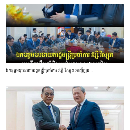
ឯកឧត្តមឧបនាយករដ្ឋមន្រ្តីប្រចាំការ វង្សី វិស្សុត អញ្ជើញដ...