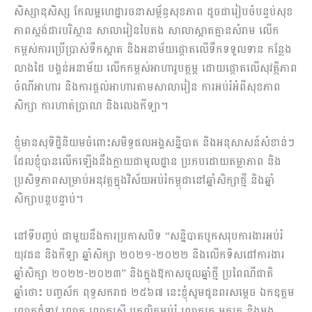
សិស្សានុសិស្ស កែលម្អហេដ្ឋារចនាសម្ព័ន្ធសុខភាព ដូចជារៀបចំបន្ទប់សុខ
ភាពស្តង់ដារបរិស្ថាន សាលារៀនបៃតង សាលាស្អាតគ្មានសំរាម លើក
កម្ពស់ការប្រើប្រាស់ទឹកស្អាត និងអនាម័យផ្តោតលើទឹកទទួលទាន កន្លែង
លាងដៃ បង្គន់អនាម័យ​ លើកកម្ពស់អាហារូបត្ថម្ភ ដោយផ្តោតលើសុវត្ថិភាព
ចំណីអាហារ និងការផ្តល់អាហារតាមសាលារៀន ការអប់រំអំពីសុខភាព
សិក្សា ការហាត់ប្រាណ និងលេងកីទ្បា។
ខ្ញុំមានសុទិដ្ឋិនិយមចំពោះសមិទ្ធផលអង្គសន្និបាត និងអនុសាសន៍សំខាន់ៗ
ដែលខ្ញុំបានលើកឡើងនឹងក្លាយជាមូលដ្ឋាន ប្រកបដោយតម្លាភាព និង
ប្រសិទ្ធភាពសម្រាប់អនុវត្តក្នុងវិស័យអប់រំកម្ពុជានៅឆ្នាំសិក្សាថ្មី និងឆ្នាំ
សិក្សាបន្តបន្ទាប់។
នៅទីបញ្ចប់ ជាមួយនឹងការប្រកាសបិទ “សន្និបាតបូកសរុបការងារអប់រំ
យុវជន និងកីឡា ឆ្នាំសិក្សា ២០២១-២០២២ និងលើកទិសដៅការងារ
ឆ្នាំសិក្សា ២០២២-២០២៣” និងក្នុងឱកាសចូលឆ្នាំថ្មី ប្រពៃណីជាតិ
ឆ្នាំថោះ បញ្ចស័ក ពុទ្ធសករាជ ២៥៦៧ នេះខ្ញុំសូមជូនពរសម្តេច ឯកឧត្តម
លោកជំទាវ លោក លោកស្រី បុគ្គលិកអប់រំ លោកគ្រូ អ្នកគ្រូ និងអង្គ