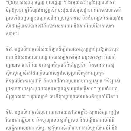
“កូនល្អ សិស្សល្អ មិត្តល្អ ពលរដ្ឋល្អ”។ ជាមួយនេះ ត្រូវជំរុញលើកទឹក
ចិត្តឱ្យបន្តកម្មវិធីយុវជនស្ម័គ្រចិត្តចុះជួយដល់មូលដ្ឋាននៅតាមសហគមន៍
ព្រមទាំងបន្តបណ្តុះបណ្តាលជំនាញបច្ចេកទេស និងជំនាញទន់ដល់យុវជន
សំដៅឆ្លើយតបបានទៅនឹងឱកាសការងារ និងភាពរឹងមាំនៃកោសិកា
សង្គម។
ទី៥. បន្តលើកកម្ពស់វិស័យកីឡាដើម្បីកសាងមនុស្សគ្រប់រូបឱ្យមានសុខ
ភាព និងសុខុមាលភាពល្អ កាយសម្បទាមាំមួន ឆន្ទៈមោះមុត អំណត់
ព្យាយាម មានវិន័យ មានស្មារតីក្រុមគំនិតច្នៃប្រឌិត និងមានការតស៊ូ
ស្វិតស្វាញសំដៅដណ្ដើមបានលទ្ធផលល្អប្រសើរក្នុងការប្រកួត
កីឡាលើឆាកអន្តរជាតិ និងមានជីវភាពស្របតាមពាក្យស្លោក “កីឡារស់
ប្រកបដោយសុខដុមរមនាក្នុងសង្គមក្រោមម្លប់សន្តិភាព” ព្រមទាំងបន្ត
ជំរុញចលនា “យុវជនម្នាក់ ចេះកីឡាមួយប្រភេទយ៉ាងតិច​ប្រចាំជីវិត”។
ទី៦. បន្តលើកកម្ពស់សុខភាពអនាម័យនៅតាមគ្រឹះ–ស្ថានសិក្សា ត្រៀម
វិធានការឆ្លើយតប និងចូលរួមទប់ស្កាត់ភ្លាមៗ និងបង្កើនការអប់រំអំពី
សុវត្ថិភាពសុខភាពសិក្សា សុវត្ថិភាពចំណីអាហារដល់បុគ្គលិកអប់រំ និង