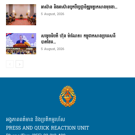
អាស៊ាន និងអាស៊ានបូកបីប្តេជ្ញាចិត្តរួមគ្នាកសាងមុខងា...
5 August, 2026
សម្ដេចធិបតី ហ៊ុន ម៉ាណែត៖ កម្ពុជាកសាងប្រទេសពី
បាតដៃទ...
5 August, 2026
អង្គភាពពត៌មាន និងប្រតិកម្មរហ័ស
PRESS AND QUICK REACTION UNIT