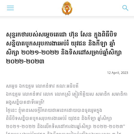
សុន្ទរកថារបស់សម្ដេចតេជោ ហ៊ុន សែន ក្នុងពិធី​បិទ​
សន្និបាត​បូក​សរុប​ការ​ងារ​​អប់រំ យុវជន និងកីឡា ឆ្នាំ
សិក្សា ២០២១-២០២២ និងទិសដៅសម្រាប់ឆ្នាំសិក្សា
២០២២-២០២៣
12 April, 2023
សម្តេច ឯកឧត្ដម​ លោកជំទាវ គណៈអធិបតី
ឯកឧត្ដម​ លោកជំទាវ លោក លោកស្រី ភ្ញៀវកិត្តិយស សមាជិក សមាជិកា
អង្គសន្និបាតជាទីមេត្រី!
ថ្ងៃនេះ ខ្ញុំមានសេចក្តីរីករាយជាអនេកដោយបានចូលរួមក្នុង
ពិធីបិទសន្និបាតបូកសរុបការងារអប់រំ យុវជន និងកីឡា ឆ្នាំសិក្សា
២០២១-២០២២​ និងលើកទិសដៅការងារឆ្នាំសិក្សា ២០២២-​២០២៣”