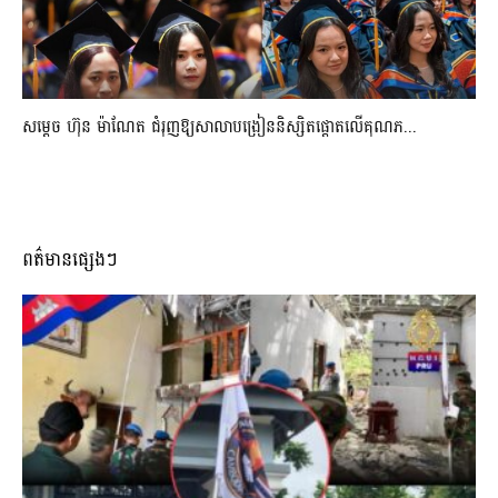
សម្តេច ហ៊ុន ម៉ាណែត ជំរុញឱ្យសាលាបង្រៀននិស្សិតផ្តោតលើគុណភ...
ពត៌មានផ្សេងៗ