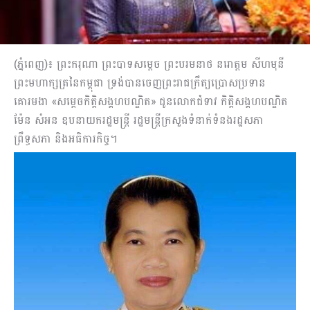
(ភ្នំពេញ)៖ ព្រះករុណា ព្រះបាទសម្ដេច ព្រះបរមនាថ នរោត្ដម សីហមុនី
ព្រះមហាក្សត្រនៃកម្ពុជា ទ្រង់បានចេញព្រះរាជក្រឹត្យប្រោសប្រទាន
គោរមងា «សម្ដេចកិត្តិសង្គហបណ្ឌិត» ជូនលោកជំទាវ កិត្តិសង្គហបណ្ឌិត
ម៉ែន សំអន ឧបនាយករដ្ឋមន្ដ្រី រដ្ឋមន្ដ្រីក្រសួងទំនាក់ទំនងរដ្ឋសភា
ព្រឹទ្ធសភា និងអធិការកិច្ច។