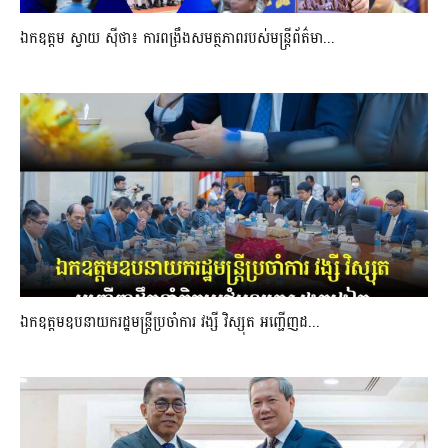
ឯកឧត្តម ស្វាយ ស៊ីថា៖ ការពង្រឹងសមត្ថភាពរបស់មន្ត្រីព័ត៌មា...
ឯកឧត្តមឧបនាយករដ្ឋមន្រ្តីប្រចាំការ វង្សី វិស្សុត អញ្ជើញដ...