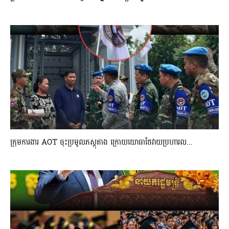
ក្រុមការងារ AOT ចុះប្រមូលភស្តុតាង ក្រោយយោធាថៃវាយប្រហារល...