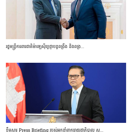
រដ្ឋមន្ត្រីការពារជាតិម៉ាឡេស៊ីប្ដេជ្ញាបន្តពង្រឹង និងពង្រ...
ខ្លឹមសារ Press Briefing របស់អ្នកនាំពាក្យរាជរដ្ឋាភិបាល ស...