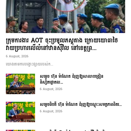
ក្រុមការងារ AOT ចុះប្រមូលភស្តុតាង ក្រោយយោធាថៃ
វាយប្រហារលើលំនៅឋានស៊ីវិល នៅខេត្តព្រ...
6 August, 2026
យោងតាមការបង្ហោះផ្សាយរបស់ក...
សម្តេច ហ៊ុន ម៉ាណែត ជំរុញឱ្យសាលាបង្រៀន
និស្សិតផ្តោតល...
6 August, 2026
សម្តេចធិបតី ហ៊ុន ម៉ាណែត ជំរុញឱ្យបណ្តុះសមត្ថភាពពិតរ...
6 August, 2026