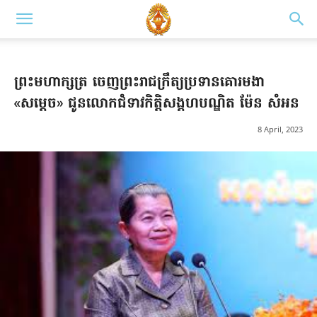
ព្រះមហាក្សត្រ ចេញព្រះរាជក្រឹត្យប្រទានគោរមងា
«សម្ដេច» ជូនលោកជំទាវកិត្តិសង្គហបណ្ឌិត ម៉ែន សំអន
8 April, 2023