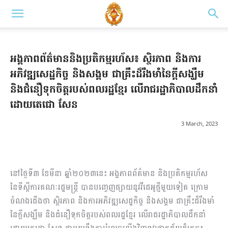
អង្គភាពព័ត៌មាននិងប្រតិកម្មរហ័ស៖ ស្ថិរភាព និងការ
អភិវឌ្ឍសេដ្ឋកិច្ច និងសង្គម ជាគ្រឹះដ៏រឹងមាំនៃក្តីសង្ឃឹម
និងជំនឿទុកចិត្តរបស់ពលរដ្ឋខ្មែរ លើរាជរដ្ឋាភិបាលដឹកនាំ
ដោយតេជោ សែន
3 March, 2023
នៅថ្ងៃទី៣ ខែមីនា ឆ្នាំ២០២៣នេះ អង្គភាពព័ត៌មាន និងប្រតិកម្មរហ័ស
នៃទីស្តីការគណៈរដ្ឋមន្ត្រី បានបញ្ចេញផ្សាយនូវវីដេអូថ្មីមួយទៀត ក្រោម
ចំណងជើងថា ស្ថិរភាព និងការអភិវឌ្ឍសេដ្ឋកិច្ច និងសង្គម ជាគ្រឹះដ៏រឹងមាំ
នៃក្តីសង្ឃឹម និងជំនឿទុកចិត្តរបស់ពលរដ្ឋខ្មែរ លើរាជរដ្ឋាភិបាលដឹកនាំ