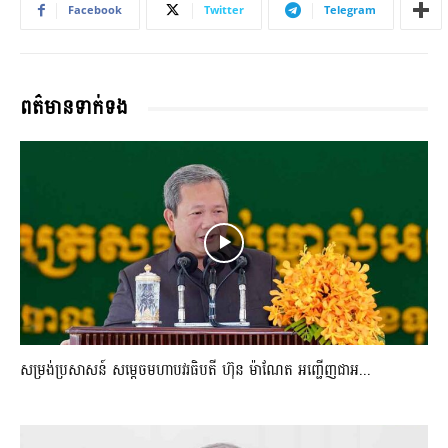
Facebook
Twitter
Telegram
ពត៌មានទាក់ទង
សម្រង់ប្រសាសន៍ សម្ដេចមហាបវរធិបតី ហ៊ុន ម៉ាណែត អញ្ជើញជាអ...