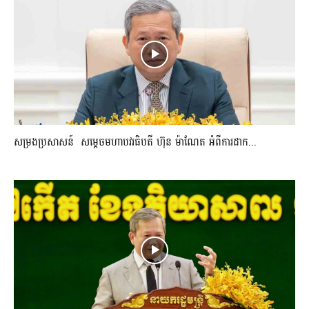
សម្រងប្រសាសន៍ សម្ដេចមហាបវរធិបតី ហ៊ុន ម៉ាណែត អំពីការដាក...