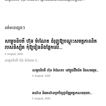
ពត៌មានផ្សេងៗ
សម្តេចធិបតី ហ៊ុន ម៉ាណែត ជំរុញឱ្យបណ្តុះសមត្ថភាពពិត
របស់និស្សិត កុំឱ្យរៀនពឹងផ្អែកលើ...
6 August, 2026
សម្តេចធិបតី ហ៊ុន ម៉ាណែត ន...
សម្តេចធិបតី ហ៊ុន ម៉ាណែត៖ នៅក្នុងជីវិតពិត និងសមរភូម...
6 August, 2026
អាស៊ាន និងអាស៊ានបូកបីប្តេជ្ញាចិត្តរួមគ្នាកសាងមុខងា...
5 August, 2026