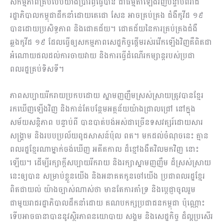
សកម្មភាពគ្រប់បែបយ៉ាងប្រារព្ធធ្វើបាន ជាធម្មតាឡើងវិញបន្ទាប់ពីរាជ
រដ្ឋាភិបាលកម្ពុជាដឹកនាំដោយតេជោ សែន អាចគ្រប់គ្រង ជំងឺកូវីដ ១៩
បានដោយប្រសិទ្ធភាព និងជោគជ័យ។ ជោគជ័យនៃការគ្រប់គ្រងជំងឺ
ឆ្លងកូវីដ ១៩ ដែលធ្វើឲ្យសកម្មភាពសេដ្ឋកិច្ចផ្តើមរស់រវើកឡើងវិញគឺពិតជា
អំណោយផលដល់ការចាយវាយ និងការធ្វើដំណើរកម្សាន្តរបស់ប្រជា
ពលរដ្ឋគ្រប់ទិសទី។
ភាពសប្បាយរីករាយប្រកបដោយ ស្នាមញញឹមស្រស់ស្រាយត្រូវបានខ្មែរ
រកឃើញឡើងវិញ និងកាន់តែបន្ថែមអត្ថន័យយ៉ាងជ្រាលជ្រៅ នៅក្នុង
សម័យសន្តិភាព បន្ទាប់ពី បានបាត់បង់អស់ជាច្រើនទសវត្សរ៍ដោយសារ
សង្គ្រាម និងរបបប្រល័យពូជសាសន៍ប៉ុល ពត។ មកដល់ចំណុចនេះ គ្មាន
ពលរដ្ឋខ្មែរណាម្នាក់ចង់ឃើញ អតីតកាល ដ៏ខ្មៅងងឹតវិលមកវិញ នោះ
ឡើយ។ ដើម្បីរក្សាក្តីសប្បាយរីករាយ និងរក្សាស្នាមញញឹម ដ៏ស្រស់ស្រាយ
នេះឲ្យបាន សម្រាប់ខ្លួនយើង និងអនាគតកូនចៅយើង ប្រជាពលរដ្ឋខ្មែរ
ពិតជាយល់ យ៉ាងច្បាស់ណាស់ថា មានតែការគាំទ្រ និងប្តេជ្ញាចូលរួម
ជាមួយរាជរដ្ឋាភិបាលដឹកនាំដោយ គណបកក្សប្រជាជនកម្ពុជា ប៉ុណ្ណោះ
ទើបអាចធានាបាននូវស្ថិរភាពនយោបាយ សង្គម និងសេដ្ឋកិច្ច ដ៏ល្អប្រសើរ