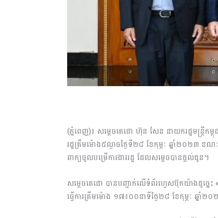
(ភ្នំពេញ)៖ សម្តេចតេជោ ហ៊ុន សែន នាយករដ្ឋមន្ត្រី
រដ្ឋត្រឹមម៉ោង៥ល្ងាចថ្ងៃទី២៨ ខែកុម្ភៈ ឆ្នាំ២០២៣ ខ
ពាក្យចូលបម្រើការងាររដ្ឋ ដែលសម្តេចបានផ្តល់ជូន។
សម្តេចតេជោ បានបញ្ជាក់លើទំព័រហ្វេសប៊ុកយ៉ាងដូច្នេះ 
ធ្វើការត្រឹមម៉ោង​ ១៧៖០០នាទីថ្ងៃ២៨ ខែកុម្ភៈ ឆ្នាំ