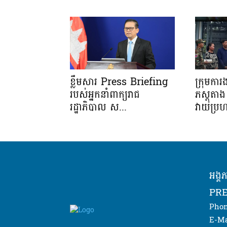
ខ្លឹមសារ Press Briefing
ក្រុមកា
របស់អ្នកនាំពាក្យរាជ
ភស្តុត
រដ្ឋាភិបាល ស...
វាយប្រហ
អង្គ
PRE
Phon
E-Ma