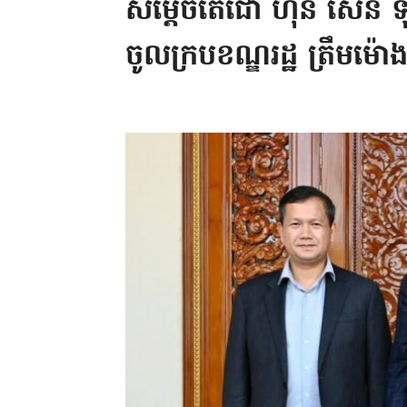
សម្តេចតេជោ ហ៊ុន សែន 
ចូលក្របខណ្ឌរដ្ឋ ត្រឹមម៉ោង