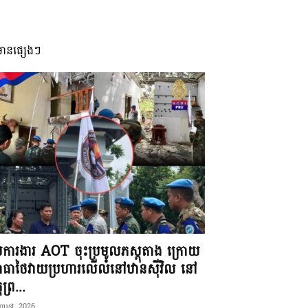
មានផ្សេងៗ
ុមការងារ AOT ចុះប្រមូលភស្តុតាង ក្រោយ
ធាថៃវាយប្រហារលើលំនៅឋានស៊ីវិល នៅ
តព្រ...
gust, 2026