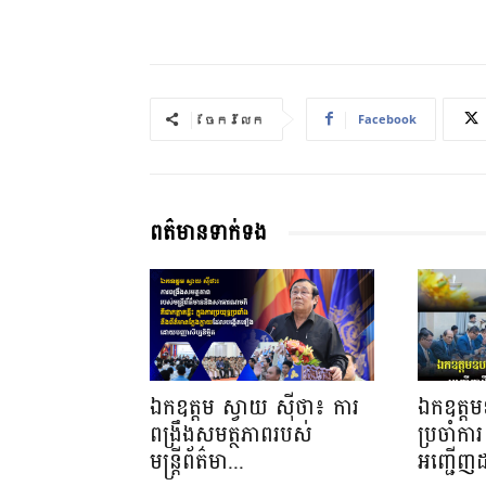
Facebook
ចែករំលែក
ពត៌មានទាក់ទង
ឯកឧត្តម ស្វាយ ស៊ីថា៖ ការ
ឯកឧត្តមឧ
ពង្រឹងសមត្ថភាពរបស់
ប្រចាំការ 
មន្ត្រីព័ត៌មា...
អញ្ជើញដ