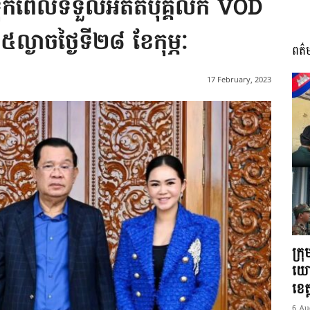
ទុកពេលទទួលអតីតបុគ្គលិក VOD
៥ល្ងាចថ្ងៃទី២៨ ខែកុម្ភៈ
ពត៌
I
17 February, 2023
អង្គ
ភាព​
ក្រ
យោ
ខេត្
6 Au