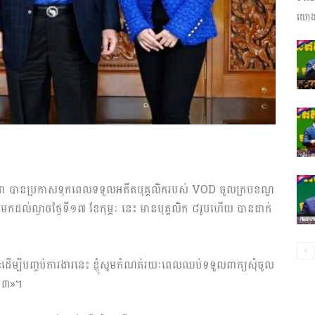
យោងត
ព័ត៌មាន​
និង
កម្ពុជា បានប្រកាសទុកពេលទទួលអតីតបុគ្គលិករបស់ VOD ចូលក្របខណ្ឌ
ប្រតិកម្ម
ណៈមកដល់ល្ងាចថ្ងៃទី១៧ ខែកុម្ភៈ នេះ មានបុគ្គលិក ៨រូបហើយ បានដាក់
«ដើម្បីបញ្ចប់ការងារនេះ ខ្ញុំសូមកំណត់រយៈ​ពេលឈប់ទទួលពាក្យ​​សុំចូល
២០២៣»។
រហ័ស