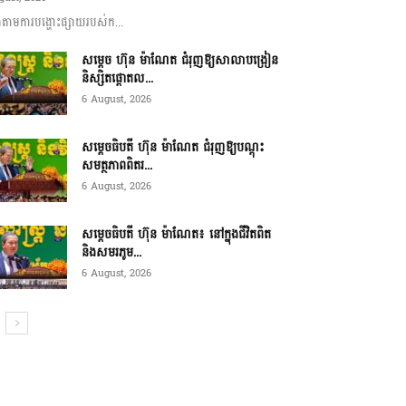
ាមការបង្ហោះផ្សាយរបស់ក...
សម្តេច ហ៊ុន ម៉ាណែត ជំរុញឱ្យសាលាបង្រៀន
និស្សិតផ្តោតល...
6 August, 2026
សម្តេចធិបតី ហ៊ុន ម៉ាណែត ជំរុញឱ្យបណ្តុះ
សមត្ថភាពពិតរ...
6 August, 2026
សម្តេចធិបតី ហ៊ុន ម៉ាណែត៖ នៅក្នុងជីវិតពិត
និងសមរភូម...
6 August, 2026