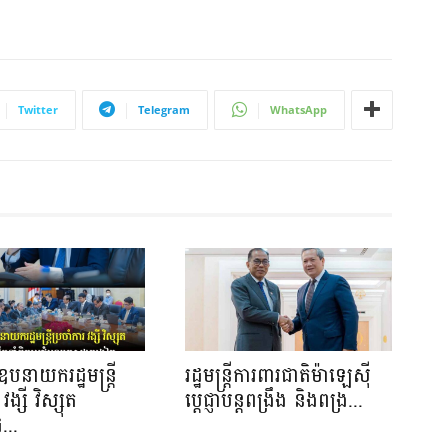
Twitter
Telegram
WhatsApp
បនាយករដ្ឋមន្រ្តី
រដ្ឋមន្ត្រីការពារជាតិម៉ាឡេស៊ី
វង្សី វិស្សុត
ប្ដេជ្ញាបន្តពង្រឹង និងពង្រ...
...