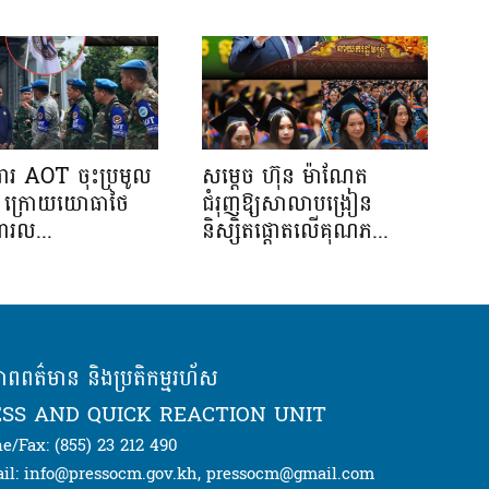
រងារ AOT ចុះប្រមូល
សម្តេច ហ៊ុន ម៉ាណែត
ាង ក្រោយយោធាថៃ
ជំរុញឱ្យសាលាបង្រៀន
ារល...
និស្សិតផ្តោតលើគុណភ...
ភាពពត៌មាន និងប្រតិកម្មរហ័ស
SS AND QUICK REACTION UNIT
e/Fax: (855) 23 212 490
il: info@pressocm.gov.kh, pressocm@gmail.com