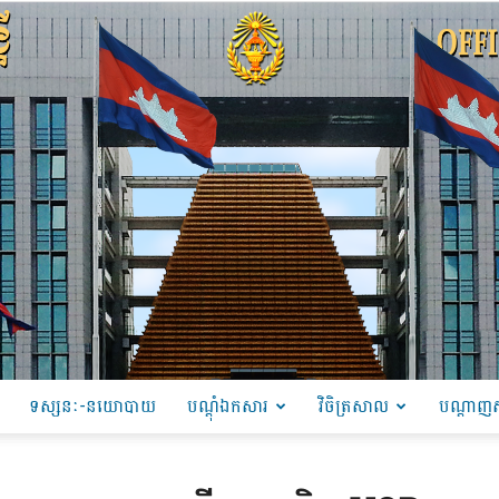
ទស្សនៈ-នយោបាយ
បណ្ដុំឯកសារ
វិចិត្រសាល
បណ្តាញស
PRU