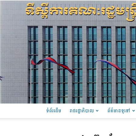
ទំព័រដើម
រាជរដ្ឋាភិបាល
ព័ត៌មានទូទៅ