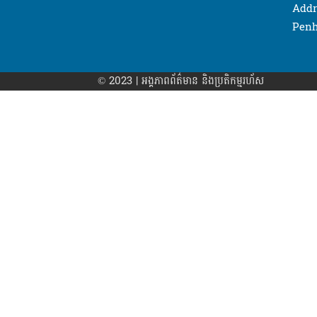
Addr
Penh
© 2023 | អង្គភាព​ព័ត៌មាន​ និងប្រតិកម្មរហ័ស