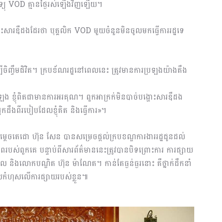
វិទ្យុ VOD គ្មានថ្ងៃរស់ឡើងវិញឡើយ។
ោះសារឌឺដងដែរថា បុគ្គលិក VOD មួយចំនួនមិនចូលមកធ្វើការរដ្ឋទេ
ម្បីចិញ្ចឹមជិវិត។ ក្របខ័ណរដ្ឋនៅពេលនេះ ត្រូវមានការប្រឡងយ៉ាងតឹង
 ខ្ញុំពិតជាមានការអរគុណ។ ពួកអាក្រក់មិនបាច់បង្ហោះសារឌឺដង
កអ្នកដឹងពីរបៀបដែលខ្ញុំគិត និងធ្វើការ»។
សម្តេចតេជោ ហ៊ុន សែន បានសម្រេចផ្តល់ក្របខណ្ឌការងាររដ្ឋជូនដល់
របស់ពួកគេ បន្ទាប់ពីសារព័ត៌មាននេះត្រូវបានបិទព្រោះ​ការ ការផ្សាយ
ាល និងលោកបណ្ឌិត ហ៊ុន ម៉ាណែត។ កាន់តែធ្ងន់ធ្ងរនោះ គឺថ្នាក់ដឹកនាំ
ោសកំហុសលើការផ្សាយរបស់ខ្លួន៕