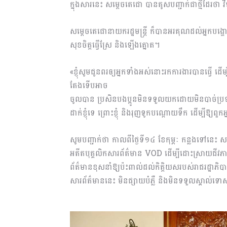
ក្នុងសារនេះ សម្តេចតេជោ បានគូសបញ្ជាក់ជាថ្មីដែរថា 
សម្តេចតេជោនាយករដ្ឋមន្ត្រី ក៏បានអរគុណដល់អ្នកបង្ហ
សុខចិត្តធ្វើស្រែ និងឡើងត្នោត។
«ខ្ញុំសូមជូនពរឲ្យអ្នកទាំងអស់នោះរកការងារបានធ្វើ ដើ
តែងទើបអាច
ចូលបាន ប្រសិនបងប្អូនមិនទទួលយកដោយមិនបាច់ប្រឡង
ដាក់ខ្ញុំទេ ព្រោះខ្ញុំ និងរុញទូកបណ្តោយ​ទឹក ដើម្បីឱ្យពួ
សូមបញ្ជាក់ថា កាលពីថ្ងៃទី១៤ ខែកុម្ភៈ កន្លងទៅនេះ 
អតីតបុគ្គលិកសារព័ត៌មាន VOD ដើម្បីដោះស្រាយជីវភាព
ព័ត៌មានខុសនាំឱ្យប៉ះពាល់ដល់កិត្តិយសរបស់រាជរដ្ឋាភិប
សារព័ត៌មាននេះ មិនផ្សាយបំភ្លឺ និងមិនទទួលស្គាល់ទ