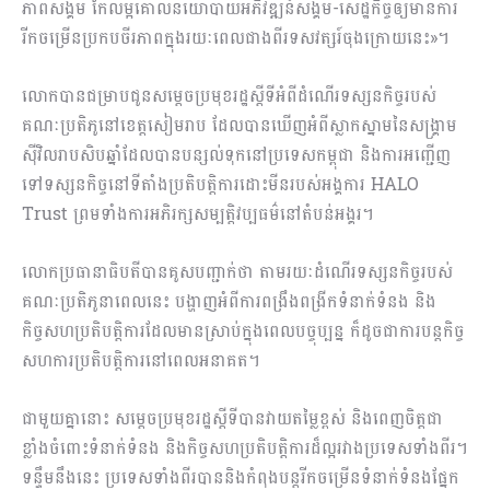
ភាពសង្គម កែលម្អគោលនយោបាយអភិវឌ្ឍន៍សង្គម-សេដ្ឋកិច្ចឲ្យមានការ
រីកចម្រើនប្រកបចីរភាពក្នុងរយៈពេលជាងពីរទសវត្សរ៍ចុងក្រោយនេះ»។
លោកបានជម្រាបជូនសម្តេចប្រមុខរដ្ឋស្តីទីអំពីដំណើរទស្សនកិច្ចរបស់
គណៈប្រតិភូនៅខេត្តសៀមរាប ដែលបានឃើញអំពីស្លាកស្នាមនៃសង្គ្រាម
ស៊ីវិលរាបសិបឆ្នាំដែលបានបន្សល់ទុកនៅប្រទេសកម្ពុជា និងការអញ្ជើញ
ទៅទស្សនកិច្ចនៅទីតាំងប្រតិបត្តិការដោះមីនរបស់អង្គការ HALO
Trust ព្រមទាំងការអភិរក្សសម្បត្តិវប្បធម៌នៅតំបន់អង្គរ។
លោកប្រធានាធិបតីបានគូសបញ្ជាក់ថា តាមរយៈដំណើរទស្សនកិច្ចរបស់
គណៈប្រតិភូនាពេលនេះ បង្ហាញអំពីការពង្រឹងពង្រីកទំនាក់ទំនង និង
កិច្ចសហប្រតិបត្តិការដែលមានស្រាប់ក្នុងពេលបច្ចុប្បន្ន ក៏ដូចជាការបន្តកិច្ច
សហការប្រតិបត្តិការនៅពេលអនាគត។
ជាមួយគ្នានោះ សម្តេចប្រមុខរដ្ឋស្តីទីបានវាយតម្លៃខ្ពស់ និងពេញចិត្តជា
ខ្លាំងចំពោះទំនាក់ទំនង និងកិច្ចសហប្រតិបត្តិការដ៏ល្អរវាងប្រទេសទាំងពីរ។
ទន្ទឹមនឹងនេះ ប្រទេសទាំងពីរបាននិងកំពុងបន្តរីកចម្រើនទំនាក់ទំនងផ្នែក