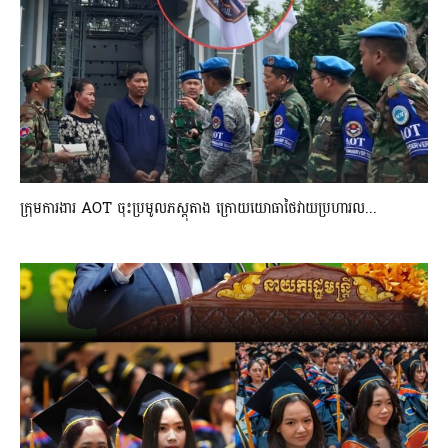
ក្រុមការងារ AOT ចុះប្រមូលភស្តុតាង ក្រោយយោធាថៃវាយប្រហារល...