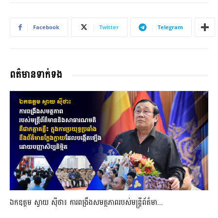
Facebook
Twitter
Telegram
ពត៌មានទាក់ទង
ឯកឧត្តម ស្វាយ ស៊ីថា៖ ការពង្រឹងសមត្ថភាពរបស់មន្ត្រីព័ត៌មា...