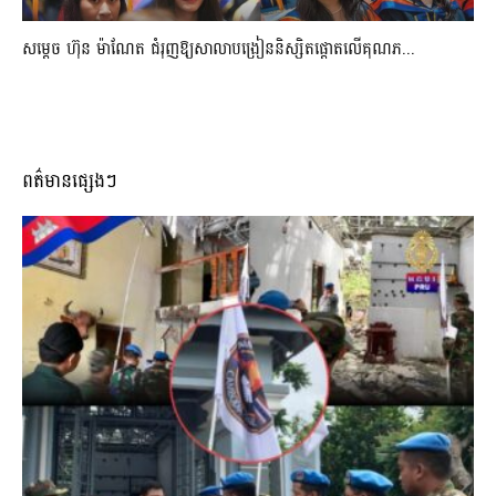
សម្តេច ហ៊ុន ម៉ាណែត ជំរុញឱ្យសាលាបង្រៀននិស្សិតផ្តោតលើគុណភ...
ពត៌មានផ្សេងៗ