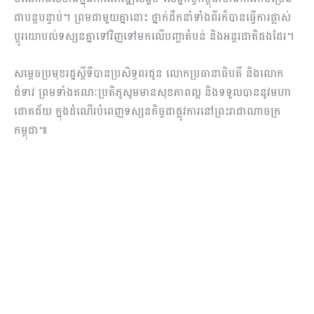
ជាបន្តបន្ទាប់។ ព្រមជាមួយគ្នានោះ ថ្នាក់ដឹកនាំទាំងពីរក៏បានធ្វើការផ្លាស់
ប្តូរយោបល់ទស្សនគ្នាទៅវិញទៅមកលើបញ្ហាតំបន់ និងអន្តរជាតិផងដែរ។
សម្តេចប្រមុខរដ្ឋស្តីទីបានប្រសិទ្ធពរជូន លោកប្រធានាធិបតី និងលោក
ជំទាវ ព្រមទាំងគណៈប្រតិភូសូមមានសុខភាពល្អ និងទទួលបាននូវមហា
ជោគជ័យ ក្នុងដំណើរបំពេញទស្សនកិច្ចជាផ្លូវការនៅព្រះរាជាណាចក្រ
កម្ពុជា៕