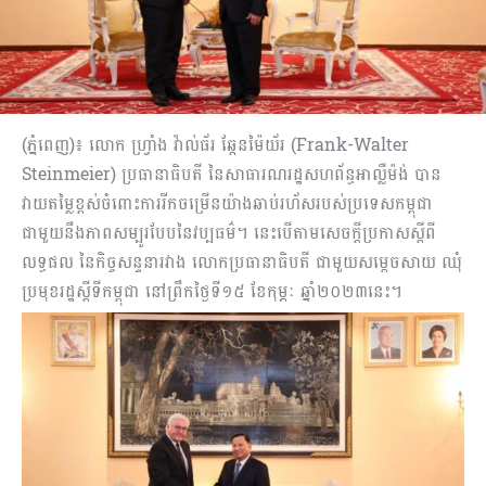
(ភ្នំពេញ)៖ លោក ហ្វ្រាំង វ៉ាល់ធ័រ ឆ្តែនម៉ៃយ័រ (Frank-Walter
Steinmeier) ប្រធានាធិបតី នៃសាធារណរដ្ឋសហព័ន្ធអាល្លឺម៉ង់ បាន
វាយតម្លៃខ្ពស់ចំពោះការរីកចម្រើនយ៉ាងឆាប់រហ័សរបស់ប្រទេសកម្ពុជា
ជាមួយនឹងភាពសម្បូរបែបនៃវប្បធម៌។ នេះបើតាមសេចក្តីប្រកាសស្តីពី
លទ្ធផល នៃកិច្ចសន្ទនារវាង លោកប្រធានាធិបតី ជាមួយសម្តេចសាយ ឈុំ
ប្រមុខរដ្ឋស្តីទីកម្ពុជា នៅព្រឹកថ្ងៃទី១៥ ខែកុម្ភៈ ឆ្នាំ២០២៣នេះ។