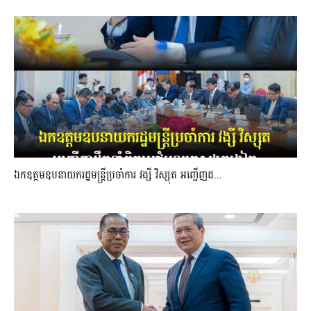
ឯកឧត្តមឧបនាយករដ្ឋមន្រ្តីប្រចាំការ វង្សី វិស្សុត អញ្ជើញដ...