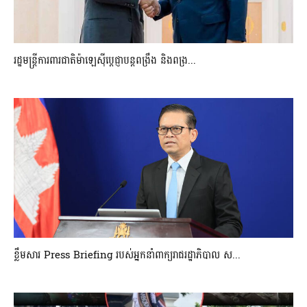
រដ្ឋមន្ត្រីការពារជាតិម៉ាឡេស៊ីប្ដេជ្ញាបន្តពង្រឹង និងពង្រ...
ខ្លឹមសារ Press Briefing របស់អ្នកនាំពាក្យរាជរដ្ឋាភិបាល ស...