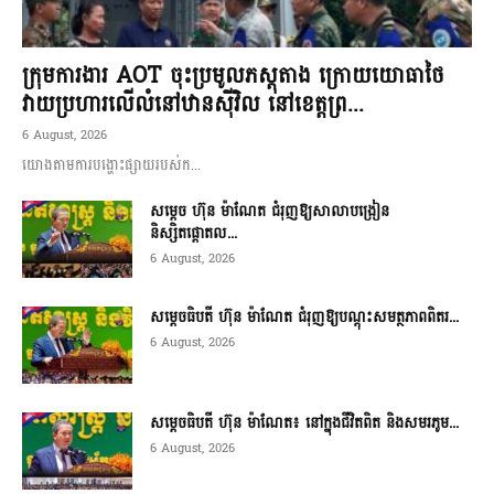
ក្រុមការងារ AOT ចុះប្រមូលភស្តុតាង ក្រោយយោធាថៃ
វាយប្រហារលើលំនៅឋានស៊ីវិល នៅខេត្តព្រ...
6 August, 2026
យោងតាមការបង្ហោះផ្សាយរបស់ក...
សម្តេច ហ៊ុន ម៉ាណែត ជំរុញឱ្យសាលាបង្រៀន
និស្សិតផ្តោតល...
6 August, 2026
សម្តេចធិបតី ហ៊ុន ម៉ាណែត ជំរុញឱ្យបណ្តុះសមត្ថភាពពិតរ...
6 August, 2026
សម្តេចធិបតី ហ៊ុន ម៉ាណែត៖ នៅក្នុងជីវិតពិត និងសមរភូម...
6 August, 2026