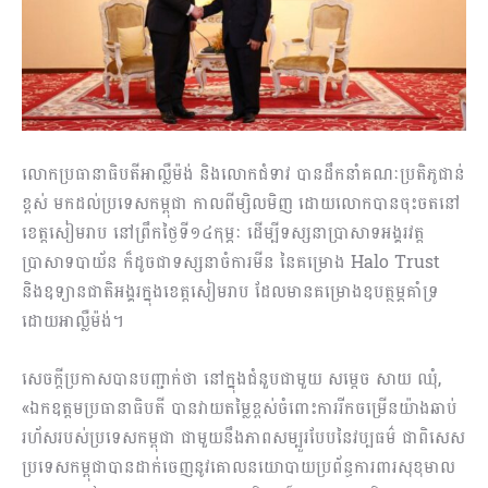
លោកប្រធានាធិបតីអាល្លឺម៉ង់ និងលោកជំទាវ បានដឹកនាំគណៈប្រតិភូជាន់
ខ្ពស់ មកដល់ប្រទេសកម្ពុជា កាលពីម្សិលមិញ ដោយលោកបានចុះចតនៅ
ខេត្តសៀមរាប នៅព្រឹកថ្ងៃទី១៤កុម្ភៈ ដើម្បីទស្សនាប្រាសាទអង្គរវត្ត
ប្រាសាទបាយ័ន ក៏ដូចជាទស្សនាចំការមីន នៃគម្រោង Halo Trust
និងឧទ្យានជាតិអង្គរក្នុងខេត្តសៀមរាប ដែលមានគម្រោងឧបត្ថម្ភគាំទ្រ
ដោយអាល្លឺម៉ង់។
សេចក្តីប្រកាសបានបញ្ជាក់ថា នៅក្នុងជំនួបជាមួយ សម្តេច សាយ ឈុំ,
«ឯកឧត្តមប្រធានាធិបតី បានវាយតម្លៃខ្ពស់ចំពោះការរីកចម្រើនយ៉ាងឆាប់
រហ័សរបស់ប្រទេសកម្ពុជា ជាមួយនឹងភាពសម្បួរបែបនៃវប្បធម៌ ជាពិសេស
ប្រទេសកម្ពុជាបានដាក់ចេញនូវគោលនយោបាយប្រព័ន្ធការពារសុខុមាល