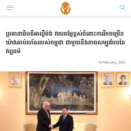
ប្រធានាធិបតីអាល្លឺម៉ង់ វាយតម្លៃខ្ពស់ចំពោះការរីកចម្រើន
យ៉ាងឆាប់រហ័សរបស់កម្ពុជា ជាមួយនឹងភាពសម្បូរបែបនៃ
វប្បធម៌
15 February, 2023