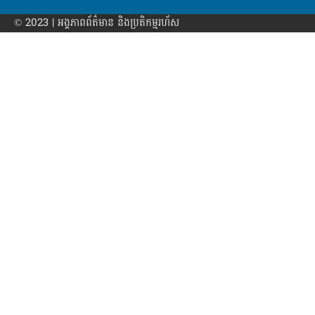
© 2023 | អង្គភាព​ព័ត៌មាន​ និងប្រតិកម្មរហ័ស