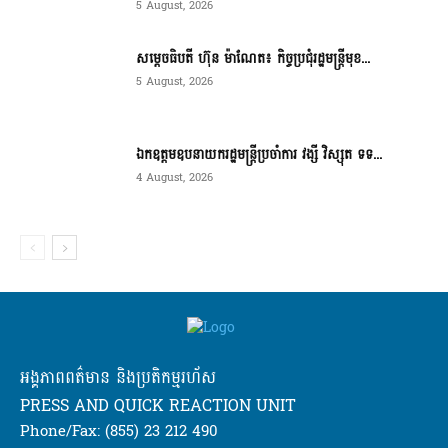
5 August, 2026
សម្ដេចធិបតី ហ៊ុន ម៉ាណែត៖ កិច្ចប្រជុំរដ្ឋមន្ត្រីមុខ...
5 August, 2026
ឯកឧត្តមឧបនាយករដ្ឋមន្ត្រីប្រចាំការ វង្សី វិស្សុត ទទ...
4 August, 2026
អង្គភាពពត៌មាន និងប្រតិកម្មរហ័ស
PRESS AND QUICK REACTION UNIT
Phone/Fax: (855) 23 212 490