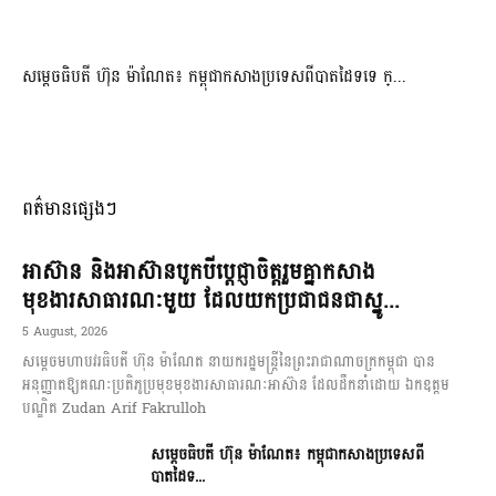
សម្ដេចធិបតី ហ៊ុន ម៉ាណែត៖ កម្ពុជាកសាងប្រទេសពីបាតដៃទទេ ក្...
ពត៌មានផ្សេងៗ
អាស៊ាន និងអាស៊ានបូកបីប្តេជ្ញាចិត្តរួមគ្នាកសាង
មុខងារសាធារណៈមួយ ដែលយកប្រជាជនជាស្នូ...
5 August, 2026
សម្តេចមហាបវរធិបតី ហ៊ុន ម៉ាណែត នាយករដ្ឋមន្ត្រីនៃព្រះរាជាណាចក្រកម្ពុជា បាន
អនុញ្ញាតឱ្យគណៈប្រតិភូប្រមុខមុខងារសាធារណៈអាស៊ាន ដែលដឹកនាំដោយ ឯកឧត្តម
បណ្ឌិត Zudan Arif Fakrulloh
សម្ដេចធិបតី ហ៊ុន ម៉ាណែត៖ កម្ពុជាកសាងប្រទេសពី
បាតដៃទ...