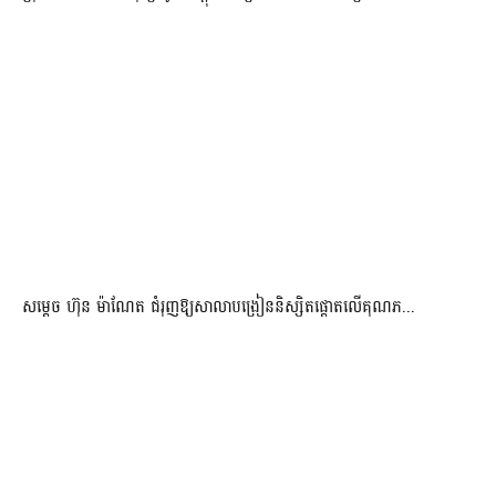
សម្តេច ហ៊ុន ម៉ាណែត ជំរុញឱ្យសាលាបង្រៀននិស្សិតផ្តោតលើគុណភ...