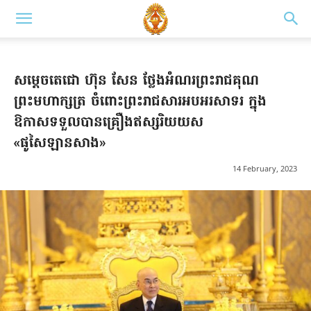
សម្តេចតេជោ ហ៊ុន សែន ថ្លែងអំណរព្រះរាជគុណ
ព្រះមហាក្សត្រ ចំពោះព្រះរាជសារអបអរសាទរ ក្នុង
ឱកាសទទួលបានគ្រឿងឥស្សរិយយស
«ផូសៃឡានសាង»
14 February, 2023