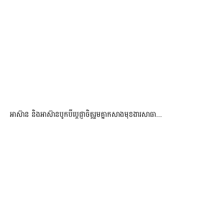
អាស៊ាន និងអាស៊ានបូកបីប្តេជ្ញាចិត្តរួមគ្នាកសាងមុខងារសាធា...