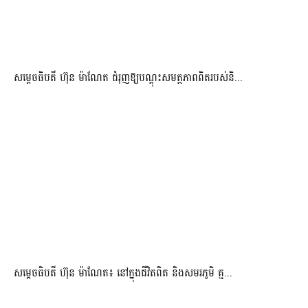
សម្តេចធិបតី ហ៊ុន ម៉ាណែត ជំរុញឱ្យបណ្តុះសមត្ថភាពពិតរបស់និ...
សម្តេចធិបតី ហ៊ុន ម៉ាណែត៖ នៅក្នុងជីវិតពិត និងសមរភូមិ គ្ម...