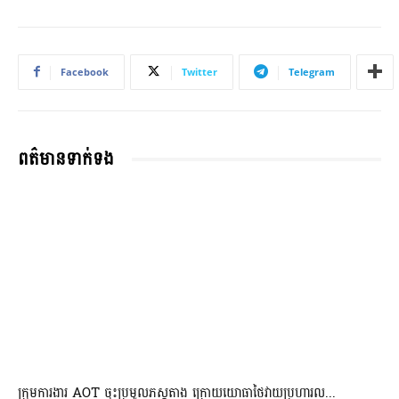
Facebook
Twitter
Telegram
ពត៌មានទាក់ទង
ក្រុមការងារ AOT ចុះប្រមូលភស្តុតាង ក្រោយយោធាថៃវាយប្រហារល...