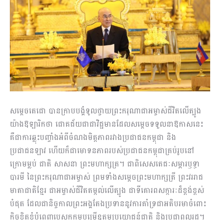
សម្តេចតេជោ បានក្រាបបង្គំទូលថ្វាយព្រះករុណាជាអម្ចាស់ជីវិតលើត្បូង
យ៉ាងឱឡារិកថា ជោគជ័យជាជាវិជ្ជមានដែលសម្តេចទទួលនាឱកាសនេះ
គឺជាការឆ្លុះបញ្ចាំងអំពីចំណងមិត្តភាពរវាងប្រជាជនកម្ពុជា និង
ប្រជាជនឡាវ ហើយក៏ជាមោទនភាពរបស់ប្រជាជនកម្ពុជាគ្រប់រូបនៅ
ក្រោមម្លប់ ជាតិ សាសនា ព្រះមហាក្សត្រ។ ជាពិសេសតេជៈសម្ភារឫទ្ធា
បារមី នៃព្រះករុណាជាអម្ចាស់ ព្រមទាំងសម្តេចព្រះមហាក្សត្រី ព្រះវររាជ
មាតាជាតិខ្មែរ ជាអម្ចាស់ជីវិតតម្កល់លើត្បូង ជាទីគោរពសក្ការៈដ៏ខ្ពង់ខ្ពស់
បំផុត ដែលជានិច្ចកាលព្រះអង្គតែងប្រទាននូវការគាំទ្រជាអតិបរមាចំពោះ
កិច្ចខិតខំបំពេញបេសកកម្មបម្រើឧត្តមប្រយោជន៍ជាតិ និងប្រជាពលរដ្ឋ។