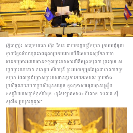
(ភ្នំពេញ)៖ សម្តេចតេជោ ហ៊ុន សែន នាយករដ្ឋមន្ត្រីកម្ពុជា ក្រាបបង្គំទូល
ថ្វាយថ្លែងអំណរ​ព្រះរាជគុណ​ប្រកបដោយបីតិសោមនស្សរីករាយជា
អនេកប្បការ​ដោយបានទទួល​ព្រះរាជ​សារ​លិខិតព្រះករុណា ព្រះបាទ ស
ម្តេចព្រះបរមនាថ នរោត្តម សីហមុនី ព្រះមហាក្សត្រ​នៃព្រះរាជាណាចក្រ
កម្ពុជា ដែលទ្រង់ប្រោសព្រះរាជទាននូវការអបអរសាទរ ព្រមទាំង​
ប្រសិទ្ធពរបវរមហាប្រសើរជូនសម្តេច ក្នុងឱកាសទទួលបានគ្រឿង
ឥស្សរិយយសថ្នាក់ខ្ពស់​បំផុត «ផូសៃឡានសាង» ពីលោក ថងលុន ស៊ី
សូលីត ប្រមុខរដ្ឋឡាវ។