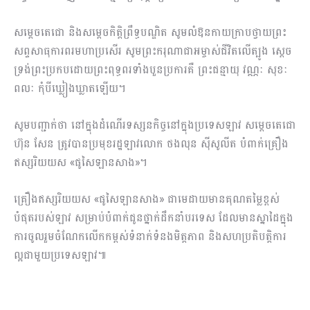
សម្តេចតេជោ និងសម្តេចកិត្តិព្រឹទ្ធបណ្ឌិត សូមលំឱនកាយក្រាបថ្វាយព្រះ
សព្ទសាធុការ​ពរមហាប្រសើរ សូមព្រះករុណាជាអម្ចាស់ជីវិតលើត្បូង ស្តេច
ទ្រង់ព្រះប្រកបដោយ​ព្រះពុទ្ធពរទាំងបួនប្រការគឺ ព្រះជន្មាយុ វណ្ណៈ សុខៈ
ពលៈ កុំបីឃ្លៀងឃ្លាតឡើយ។
សូមបញ្ជាក់ថា នៅក្នុងដំណើរទស្សនកិច្ចនៅក្នុងប្រទេសឡាវ សម្តេចតេជោ
ហ៊ុន សែន ត្រូវបានប្រមុខរដ្ឋឡាវ​លោក ថងលុន ស៊ីសូលីត បំពាក់គ្រឿង
ឥស្សរិយយស «ផូសៃឡានសាង»។
គ្រឿងឥស្សរិយយស «ផូសៃឡានសាង» ជាមេដាយមានគុណ​តម្លៃខ្ពស់​
បំផុត​​របស់ឡាវ សម្រាប់បំពាក់ជូនថ្នាក់ដឹកនាំបរទេស ដែលមានស្នាដៃក្នុង
ការ​ចូលរួមចំណែក​លើកកម្ពស់ទំនាក់ទំនងមិត្តភាព និងសហប្រតិបត្តិការ
ល្អជាមួយប្រទេសឡាវ៕