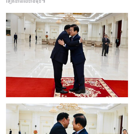
ទៀតនាពេលខាងមុខ៕