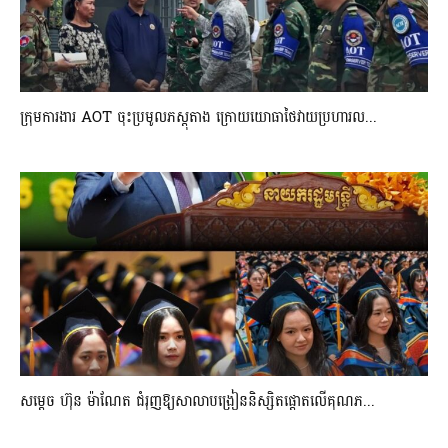
ក្រុមការងារ AOT ចុះប្រមូលភស្តុតាង ក្រោយយោធាថៃវាយប្រហារល...
សម្តេច ហ៊ុន ម៉ាណែត ជំរុញឱ្យសាលាបង្រៀននិស្សិតផ្តោតលើគុណភ...