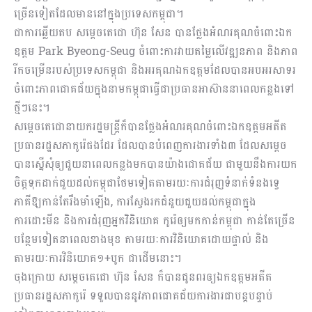
ច្រើនទៀតដែលមាននៅក្នុងប្រទេសកម្ពុជា។
ជាការឆ្លើយតប សម្ដេចតេជោ ហ៊ុន សែន បានថ្លែងអំណរគុណចំពោះឯក
ឧត្តម Park Byeong-Seug ចំពោះការវាយតម្លៃលើវឌ្ឍនភាព និងភាព
រីកចម្រើនរបស់ប្រទេសកម្ពុជា និងអរគុណឯកឧត្តមដែលបានអបអរសាទរ
ចំពោះភាពជោគជ័យក្នុងនាមកម្ពុជាធ្វើជាប្រធានអាស៊ាននាពេលកន្លងទៅ
ថ្មីៗនេះ។
សម្ដេចតេជោនាយករដ្ឋមន្ត្រីក៏បានថ្លែងអំណរគុណចំពោះឯកឧត្តមអតីត
ប្រធានរដ្ឋសភាកូរ៉េផងដែរ ដែលបានបំពេញការងារទាំង៣ ដែលសម្ដេច
បានស្នើសុំឲ្យជួយនាពេលកន្លងមកបានយ៉ាងជោគជ័យ ជាមួយនឹងការយក
ចិត្តទុកដាក់ជួយដល់កម្ពុជាថែមទៀតតាមរយៈការជំរុញទំនាក់ទំនងទ្វេ
ភាគីឱ្យកាន់តែរឹងមាំឡើង, ការស្វែងរកជំនួយជួយដល់កម្ពុជាក្នុង
ការដោះមីន និងការជំរុញអ្នកវិនិយោគ កូរ៉េឲ្យមកកាន់កម្ពុជា កាន់តែច្រើន
បន្ថែមទៀតនាពេលខាងមុខ តាមរយៈការវិនិយោគដោយផ្ទាល់ និង
តាមរយៈការវិនិយោគ១+បូក ជាដើមនោះ។
ចុងក្រោយ សម្ដេចតេជោ ហ៊ុន សែន ក៏បានជូនពរឲ្យឯកឧត្តមអតីត
ប្រធានរដ្ឋសភាកូរ៉េ ទទួលបាននូវភាពជោគជ័យការងារជាបន្តបន្ទាប់