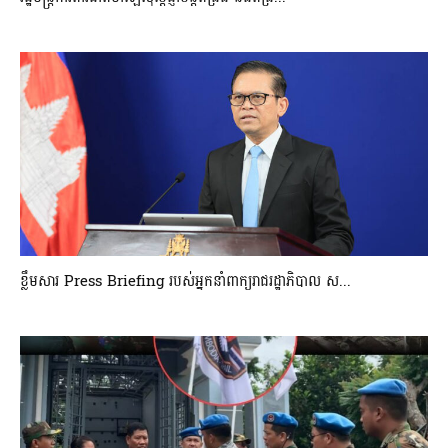
ខ្លឹមសារ Press Briefing របស់អ្នកនាំពាក្យរាជរដ្ឋាភិបាល ស...