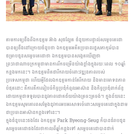
តាមការឲ្យដឹងពីឯកឧត្តម អ៊ាង សុផល្លែត ជំនួយការផ្ទាល់សម្ដេចតេជោ
បានឲ្យដឹងនៅក្រោយជំនួបថា ឯកឧត្តមអតីតប្រធានរដ្ឋសភាកូរ៉េបាន
ជម្រាបជូនសម្ដេចតេជោថា ឯកឧត្តមបានសង្កេតឃើញថា
ព្រះរាជាណាចក្រកម្ពុជាមានការរីកចម្រើនយ៉ាងខ្លាំងក្នុងរយៈពេល ១០ឆ្នាំ
កន្លងមកនេះ។ ឯកឧត្តមពិតជារីករាយចំពោះវឌ្ឍនភាពរបស់
ប្រទេសកម្ពុជា ហើយអ្វីដែលឯកឧត្តមកាន់តែរីករាយ និងមានមោទនភាព
បំផុតនោះ គឺការគឺការរៀបចំកិច្ចប្រជុំកំពូលអាស៊ាន និងកិច្ចប្រជុំពាក់ព័ន្ធ
ដោយកម្ពុជាទទួលបាននូវភាពជោគជ័យយ៉ាងត្រចះត្រចង់។ ក្នុងន័យនេះ
ឯកឧត្តមសូមគោរពសម្ដែងនូវការអបអរសាទរចំពោះសម្ដេចតេជោក្នុងនាម
ជាប្រធានអាស៊ានកន្លងទៅនេះ។
ក្នុងជំនួបនេះផងដែរ ឯកឧត្តម Park Byeong-Seug ក៏បានជំរាបជូន
សម្ដេចតេជោផងដែរថាកាលពីឆ្នាំកន្លងទៅ សម្ដេចតេជោបានដាក់