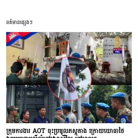
ពត៌មានផ្សេងៗ
ក្រុមការងារ AOT ចុះប្រមូលភស្តុតាង ក្រោយយោធាថៃ