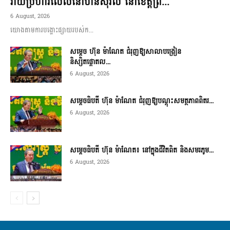
វាយប្រហារលើលំនៅឋានស៊ីវិល នៅខេត្តព្រ...
6 August, 2026
យោងតាមការបង្ហោះផ្សាយរបស់ក...
សម្តេច ហ៊ុន ម៉ាណែត ជំរុញឱ្យសាលាបង្រៀន
និស្សិតផ្តោតល...
6 August, 2026
សម្តេចធិបតី ហ៊ុន ម៉ាណែត ជំរុញឱ្យបណ្តុះសមត្ថភាពពិតរ...
6 August, 2026
សម្តេចធិបតី ហ៊ុន ម៉ាណែត៖ នៅក្នុងជីវិតពិត និងសមរភូម...
6 August, 2026