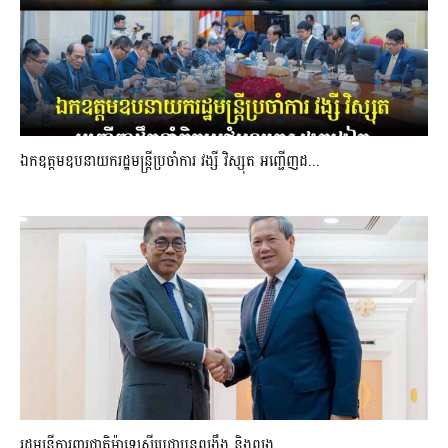
ឯកឧត្តមឧបនាយករដ្ឋមន្រ្តីប្រចាំការ វង្សី វិស្សុត អញ្ជើញដ...
រដ្ឋមន្ត្រីការពារជាតិម៉ាឡេស៊ីប្ដេជ្ញាបន្តពង្រឹង និងពង្រ...