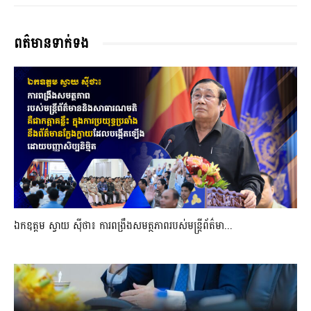
ពត៌មានទាក់ទង
ឯកឧត្តម ស្វាយ ស៊ីថា៖ ការពង្រឹងសមត្ថភាពរបស់មន្ត្រីព័ត៌មា...