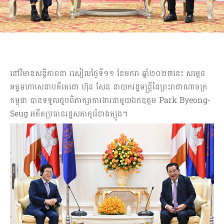
នៅវិមានសន្តិភាពនា រសៀលថ្ងៃទី១១ ខែមករា ឆ្នាំ២០២៣នេះ សម្ដេច
អគ្គមហាសេនាបតីតេជោ ហ៊ុន សែន នាយករដ្ឋមន្ត្រីនៃព្រះរាជាណាចក្រ
កម្ពុជា បានទទួលជួបពិភាក្សាការងារជាមួយឯកឧត្តម Park Byeong-
Seug អតីតប្រធានរដ្ឋសភាកូរ៉េខាងត្បូង។