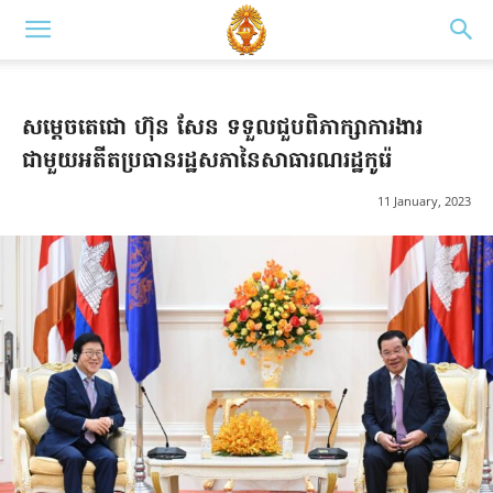
សម្ដេចតេជោ ហ៊ុន សែន ទទួលជួបពិភាក្សាការងារ
ជាមួយអតីតប្រធានរដ្ឋសភានៃសាធារណរដ្ឋកូរ៉េ
11 January, 2023