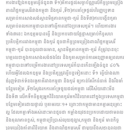
ការងារឱ្យឯកឧត្តមធ្វើចំនួន៣ ទី១)គឺការផ្ដល់សច្ចាប័ណ្ណលើកិច្ចព្រមព្រៀង
ពាណិជ្ជកម្មសេរីរវាងកម្ពុជា និងកូរ៉េ ,ទី២)ការគាំទ្រផ្ដល់ហិរញ្ញប្បទាន
សម្រាប់ការសាងសង់ស្ពានមិត្តភាពកម្ពុជា-កូរ៉េ និងទី៣)ការបង្កើនកូតា
សម្រាប់ពលករកម្ពុជាបានទៅធ្វើការនៅឯប្រទេសកូរ៉េ។ ហើយការងារ
ទាំង៣នេះ ឯកឧត្តមបានធ្វើ និងប្រកបដោយផ្លែផ្កាសម្រាប់កិច្ចសហ
ប្រតិបត្តិការរវាងកម្ពុជា និងកូរ៉េ ដូចជាកិច្ចព្រមព្រៀងពាណិជ្ជកម្មសេរី
កម្ពុជា-កូរ៉េ បានចូលជាធរមាន, ស្ពានមិត្តភាពកម្ពុជា-កូរ៉េ ក៏ត្រូវបានចុះ
ហត្ថលេខាក្នុងការសាងសង់ផងដែរ និងកូតាសម្រាប់ការអនុញ្ញាតឲ្យពលករ
កម្ពុជាបានទៅបម្រើការងារនៅប្រទេសកូរ៉េក៏បានកើនឡើងចំនួន ៤០%
ហើយអ្វីដែលឯកឧត្តម និងប្រតិភូត្រូវធ្វើបន្តទៀតនោះ ទី១ ធ្វើយ៉ាងណា
ជំរុញទំនាក់ទំនងទ្វេភាគីរវាងកម្ពុជា និងកូរ៉េ ឲ្យកាន់តែរីកធំធាត់ និងរឹងមាំ
បន្ថែមទៀត ,ទី២ស្វែងរកការគាំទ្រជួយដល់កម្ពុជា លើវិស័យដោះមីន
និងទី៣ លើកទឹកចិត្តឲ្យអ្នកវិនិយោគកូរ៉េមកវិនិយោគនៅក្នុងប្រទេសកម្ពុជា
បន្ថែមទៀតដោយផ្ទាល់ ឬតាមរយៈ១+ ព្រោះថាកម្ពុជាមានកត្តាអនុគ្រោះ
ល្អ ដែលកត្តាទាំងអស់នោះមានដូចជា កម្លាំងយុវជនប្រកបដោយថាមពល
និងគុណភាពខ្ពស់, កម្ពុជាប្រើប្រាស់លុយដុល្លារ,កម្ពុជា និងកូរ៉េ មានកិច្ច
ព្រមព្រៀងគាំពារវិនិយោគ និងពាណិជ្ជកម្មសេរី ជាមួយនឹងសក្តានុពលជា