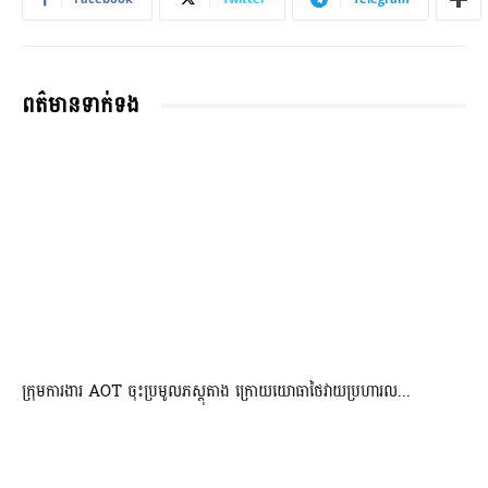
ពត៌មានទាក់ទង
ក្រុមការងារ AOT ចុះប្រមូលភស្តុតាង ក្រោយយោធាថៃវាយប្រហារល...