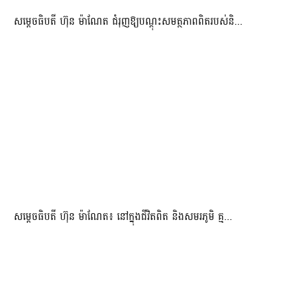
សម្តេចធិបតី ហ៊ុន ម៉ាណែត ជំរុញឱ្យបណ្តុះសមត្ថភាពពិតរបស់និ...
សម្តេចធិបតី ហ៊ុន ម៉ាណែត៖ នៅក្នុងជីវិតពិត និងសមរភូមិ គ្ម...