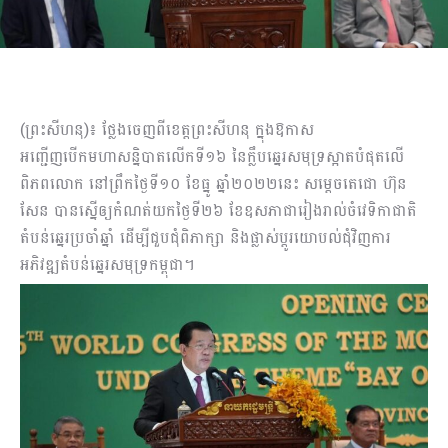
(ព្រះសីហនុ)៖ ថ្លែងចេញពីខេត្តព្រះសីហនុ ក្នុងឱកាស
អញ្ជើញបើកមហាសន្និបាតលើកទី១៦ នៃក្លឹបឆ្នេរសមុទ្រស្អាតបំផុតលើ
ពិភពលោក នៅព្រឹកថ្ងៃទី១០ ខែធ្នូ ឆ្នាំ២០២២នេះ សម្ដេចតេជោ ហ៊ុន
សែន បានស្នើឲ្យកំណត់យកថ្ងៃទី២៦ ខែឧសភាជារៀងរាល់ចំវេទិកាជាតិ
តំបន់ឆ្នេរប្រចាំឆ្នាំ ដើម្បីជួបជុំពិភាក្សា និងផ្លាស់ប្ដូរយោបល់ជុំវិញការ
អភិវឌ្ឍតំបន់ឆ្នេរសមុទ្រកម្ពុជា។