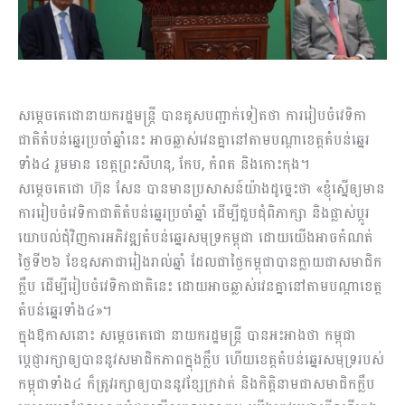
ស​ម្ដេចតេជោនាយករដ្ឋមន្ដ្រី បានគូសបញ្ជាក់ទៀតថា ការរៀបចំវេទិកា
ជាតិតំបន់ឆ្នេរប្រចាំឆ្នាំនេះ អាចឆ្លាស់វេនគ្នានៅតាមបណ្តាខេត្តតំបន់ឆ្នេរ
ទាំង៤ រួមមាន ខេត្តព្រះសីហនុ, កែប, កំពត និងកោះកុង។
សម្ដេចតេជោ ហ៊ុន សែន បានមានប្រសាសន៍យ៉ាងដូច្នេះថា «ខ្ញុំស្នើឲ្យមាន
ការរៀបចំវេទិកាជាតិតំបន់ឆ្នេរប្រចាំឆ្នាំ ដើម្បីជួបជុំពិភាក្សា និងផ្លាស់ប្ដូរ
យោបល់ជុំវិញការអភិវឌ្ឍតំបន់ឆ្នេរសមុទ្រកម្ពុជា ដោយយើងអាចកំណត់
ថ្ងៃទី២៦ ខែឧសភាជារៀងរាល់ឆ្នាំ ដែលជាថ្ងៃកម្ពុជាបានក្លាយជាសមាជិក
ក្លឹប ដើម្បីរៀបចំវេទិកាជាតិនេះ ដោយអាចឆ្លាស់វេនគ្នានៅតាមបណ្តាខេត្ត
តំបន់ឆ្នេរទាំង៤»។
ក្នុងឱកាសនោះ សម្ដេចតេជោ នាយករដ្ឋមន្ដ្រី បានអះអាងថា កម្ពុជា
ប្តេជ្ញារក្សាឲ្យបាននូវសមាជិកភាពក្នុងក្លឹប ហើយខេត្តតំបន់ឆ្នេរសមុទ្ររបស់
កម្ពុជាទាំង៤ ក៏ត្រូវរក្សាឲ្យបាននូវខ្សែក្រវាត់ និងកិត្តិនាមជាសមាជិកក្លឹប