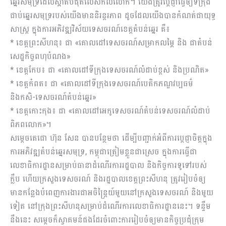
ឆ្នេរសមុទ្រដែលស្អាតបំផុតលើសកលលោក។ យើងត្រូវប្ដេជ្ញាធ្វើឲ្យទីក្រុង
ជាប់ឆ្នេរសមុទ្ររបស់យើងមាននិរន្តរភាព ដូចដែលយើងបានកំណត់ជាយុទ្ធ
សាស្ត្រ ក្នុងការអភិវឌ្ឍវិស័យទេសចរណ៍ខេត្តតំបន់ឆ្នេរ គឺ៖
* ខេត្តព្រះសីហនុ៖ ជា «គោលដៅទេសចរណ៍សម្រាកលម្ភៃ និង ជាតំបន់
សេដ្ឋកិច្ចពហុបំណង»
* ខេត្តកែប៖ ជា «គោលដៅទីក្រុងទេសចរណ៍លំដាប់ខ្ពស់ និងប្រណិត»
* ខេត្តកំពត៖ ជា «គោលដៅទីក្រុងទេសចរណ៍បេតិកភណ្ឌវប្បធម៌
និងកសិ-ទេសចរណ៍តំបន់ឆ្នេរ»
* ខេត្តកោះកុង៖ ជា «គោលដៅអេកូទេសចរណ៍តំបន់ទេសចរណ៍លំដាប់
ពិភពលោក»។
សម្ដេចតេជោ ហ៊ុន សែន បានបន្ថែមថា ដើម្បីបញ្ជាក់អំពីការប្តេជ្ញាចិត្តក្នុង
ការអភិវឌ្ឍតំបន់ឆ្នេរសមុទ្រ, កម្ពុជាត្រៀមខ្លួនជាស្រេច ក្នុងការធ្វើជា
លេខាធិការដ្ឋានសម្រាប់ធានាដំណើរការរដ្ឋបាល និងកិច្ចការទូទៅរបស់
ក្លឹប ហើយក្រសួងទេសចរណ៍ និងរដ្ឋបាលខេត្តព្រះសីហនុ ត្រូវរៀបចំឲ្យ
មានកន្លែងបំពេញការងារជាអចិន្ត្រៃយ៍មួយនៅក្រសួងទេសចរណ៍ និងមួយ
ទៀត នៅក្រុងព្រះសីហនុសម្រាប់ដំណើរការលេខាធិការដ្ឋាននេះ។ ទន្ទឹម
នឹងនេះ សម្ដេចក៏ស្វាគមន៍ផងដែរចំពោះការរៀបចំឲ្យមានកិច្ចប្រជុំក្រុម