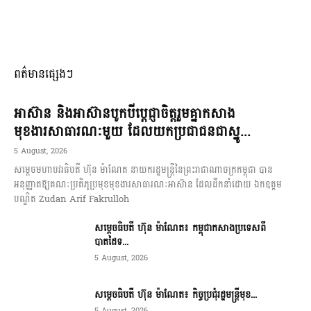
ពត៌មានផ្សេងៗ
អាស៊ាន និងអាស៊ានបូកបីប្តេជ្ញាចិត្តរួមគ្នាកសាង
មុខងារសាធារណៈមួយ ដែលយកប្រជាជនជាស្នូ...
5 August, 2026
សម្តេចមហាបវរធិបតី ហ៊ុន ម៉ាណែត នាយករដ្ឋមន្ត្រីនៃព្រះរាជាណាចក្រកម្ពុជា បាន
អនុញ្ញាតឱ្យគណៈប្រតិភូប្រមុខមុខងារសាធារណៈអាស៊ាន ដែលដឹកនាំដោយ ឯកឧត្តម
បណ្ឌិត Zudan Arif Fakrulloh
សម្ដេចធិបតី ហ៊ុន ម៉ាណែត៖ កម្ពុជាកសាងប្រទេសពី
បាតដៃទ...
5 August, 2026
សម្ដេចធិបតី ហ៊ុន ម៉ាណែត៖ កិច្ចប្រជុំរដ្ឋមន្ត្រីមុខ...
5 August, 2026