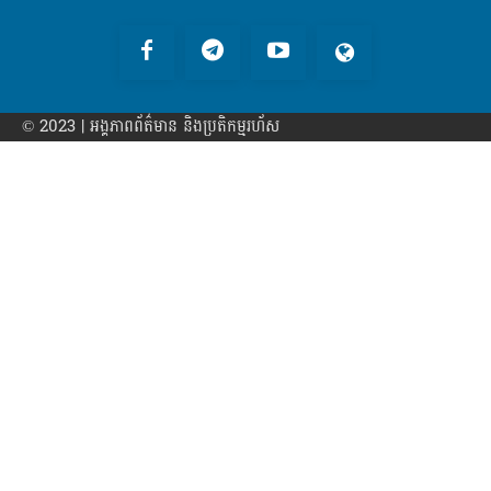
© 2023 | អង្គភាព​ព័ត៌មាន​ និងប្រតិកម្មរហ័ស