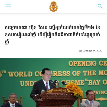
សម្ដេចតេជោ ហ៊ុន សែន ស្នើឲ្យកំណត់យកថ្ងៃទី២៦ ខែ
ឧសភារៀងរាល់ឆ្នាំ ដើម្បីរៀបចំវេទិកាជាតិតំបន់ឆ្នេរប្រចាំ
ឆ្នាំ
10 December, 2022