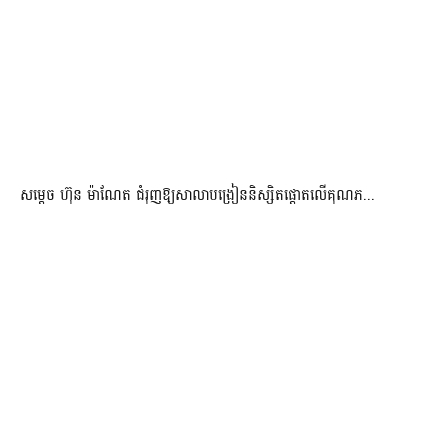
សម្តេច ហ៊ុន ម៉ាណែត ជំរុញឱ្យសាលាបង្រៀននិស្សិតផ្តោតលើគុណភ...