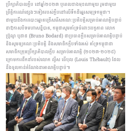
ប្រឹក្សាភិបាលក្លឹប នៅឆ្នាំ២០២៣ ឬពេលខាងមុខណាមួយ រួមជាមួយ
ព្រឹត្តិការណ៍ផ្សេងៗទៀតរបស់ក្លឹបនៅលើទឹកដីឆ្នេរសមុទ្រកម្ពុជា។
ជាមួយនឹងការបោះឆ្នោតជ្រើសរើសគណៈប្រតិបត្តិសម្រាប់អាណត្តិបន្ទាប់
នាឱកាសបិទមហាសន្និបាត, កម្ពុជាសូមគាំទ្រចំពោះបេក្ខភាព លោក
ប៊្រូណូ បូដាដ (Bruno Bodard) ជាប្រធានក្លឹបសម្រាប់អាណត្តិបន្ទាប់
និងសូមឲ្យគណៈប្រតិបត្តិ និងសមាជិកក្លឹបទាំងអស់ គាំទ្រកម្ពុជាជា
សមាជិកក្រុមប្រឹក្សាភិបាលក្លឹប សម្រាប់អាណត្តិ (២០២៣-២០២៥)
ក្រោមការដឹកនាំរបស់លោក ល្វីស ធើបុល (Louis Thébault) ដែល
នឹងចូលកាន់តំណែងនាអាណត្តិបន្ទាប់៕