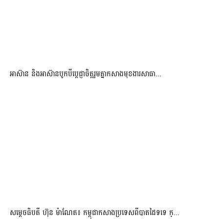
អាស៊ាន និងអាស៊ានបូកបីប្តេជ្ញាចិត្តរួមគ្នាកសាងមុខងារសាធា...
សម្ដេចធិបតី ហ៊ុន ម៉ាណែត៖ កម្ពុជាកសាងប្រទេសពីបាតដៃទទេ ក្...