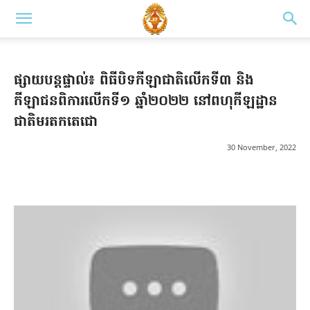
ផ្សាយបន្តផ្ទាល់៖ ពិធីបិទកីឡាជាតិលើកទី៣ និង
កីឡាជនពិការលើកទី១ ឆ្នាំ២០២២ នៅពហុកីឡដ្ឋាន
ជាតិមរតកតេជោ
30 November, 2022