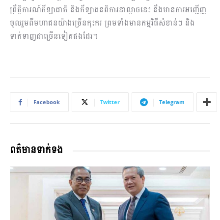
ព្រឹត្តិការណ៍កីឡាជាតិ និងកីឡាជនពិការនាល្ងាចនេះ នឹងមានការអញ្ជើញ
ចូលរួមពីមហាជនយ៉ាងច្រើនកុះករ ព្រមទាំងមានកម្មវិធីសំខាន់ៗ និង
ទាក់ទាញជាច្រើនទៀតផងដែរ។
Facebook
Twitter
Telegram
ពត៌មានទាក់ទង