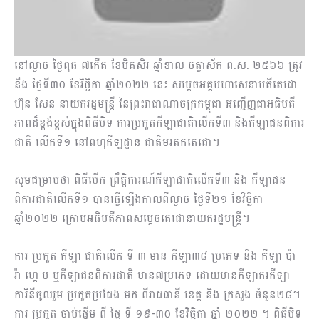
នៅល្ងាច ថ្ងៃពុធ ៧កើត ខែមិគសិរ ឆ្នាំខាល ចត្វាស័ក ព.ស. ២៥៦៦ ត្រូវ
នឹង ថ្ងៃទី៣០ ខែវិច្ឆិកា ឆ្នាំ២០២២ នេះ សម្តេចអគ្គមហាសេនាបតីតេជោ
ហ៊ុន សែន នាយករដ្ឋមន្ត្រី នៃព្រះរាជាណាចក្រកម្ពុជា អញ្ជើញជាអធិបតី
ភាពដ៏ខ្ពង់ខ្ពស់ក្នុងពិធីបិទ ការប្រកួតកីឡាជាតិលើកទី៣ និងកីឡាជនពិការ
ជាតិ លើកទី១ នៅពហុកីឡដ្ឋាន ជាតិមរតកតេជោ។
សូមជម្រាបថា ពិធីបើក ព្រឹត្តិការណ៍កីឡាជាតិលើកទី៣ និង កីឡាជន
ពិការជាតិលើកទី១ បានធ្វើឡើងកាលពីល្ងាច ថ្ងៃទី២១ ខែវិច្ឆិកា
ឆ្នាំ២០២២ ក្រោមអធិបតីភាពសម្តេចតេជោនាយករដ្ឋមន្ត្រី។
ការ ប្រកួត កីឡា ជាតិលើក ទី ៣ មាន កីឡា៣៨ ប្រភេទ និង កីឡា ប៉ា
រ៉ា ហ្គេ ម ឬកីឡាជនពិការជាតិ មាន៧ប្រភេទ ដោយមានកីឡាករកីឡា
ការិនីចូលរួម ប្រកួតប្រជែង មក ពីរាជធានី ខេត្ត និង ក្រសួង ចំនួន២៨។
ការ ប្រកួត ចាប់ផ្តើម ពី ថ្ងៃ ទី ១៩-៣០ ខែវិច្ឆិកា ឆ្នាំ ២០២២ ។ ពិធីបិទ