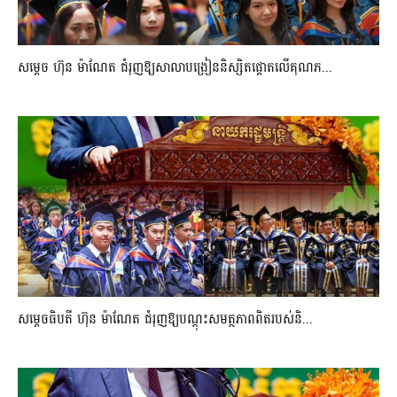
សម្តេច ហ៊ុន ម៉ាណែត ជំរុញឱ្យសាលាបង្រៀននិស្សិតផ្តោតលើគុណភ...
សម្តេចធិបតី ហ៊ុន ម៉ាណែត ជំរុញឱ្យបណ្តុះសមត្ថភាពពិតរបស់និ...