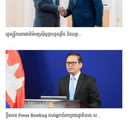
រដ្ឋមន្ត្រីការពារជាតិម៉ាឡេស៊ីប្ដេជ្ញាបន្តពង្រឹង និងពង្រ...
ខ្លឹមសារ Press Briefing របស់អ្នកនាំពាក្យរាជរដ្ឋាភិបាល ស...