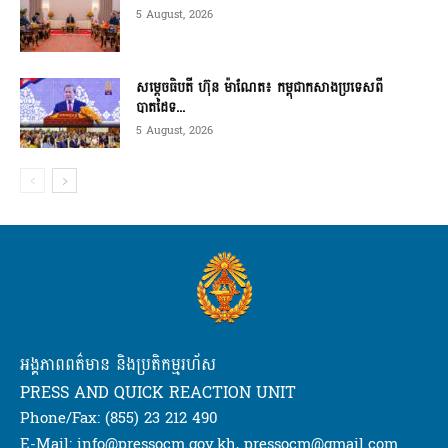
5 August, 2026
សម្ដេចធិបតី ហ៊ុន ម៉ាណែត៖ កម្ពុជាកសាងប្រទេសពី
បាតដៃទ...
5 August, 2026
អង្គភាពពត៌មាន និងប្រតិកម្មរហ័ស
PRESS AND QUICK REACTION UNIT
Phone/Fax: (855) 23 212 490
E-Mail: info@pressocm.gov.kh, pressocm@gmail.com