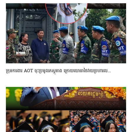
ក្រុមការងារ AOT ចុះប្រមូលភស្តុតាង ក្រោយយោធាថៃវាយប្រហារល...