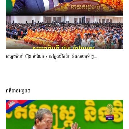
សម្តេចធិបតី ហ៊ុន ម៉ាណែត៖ នៅក្នុងជីវិតពិត និងសមរភូមិ គ្ម...
ពត៌មានផ្សេងៗ