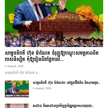
សម្តេចធិបតី ហ៊ុន ម៉ាណែត ជំរុញឱ្យបណ្តុះសមត្ថភាពពិត
របស់និស្សិត កុំឱ្យរៀនពឹងផ្អែកលើ...
6 August, 2026
សម្តេចធិបតី ហ៊ុន ម៉ាណែត ន...
សម្តេចធិបតី ហ៊ុន ម៉ាណែត៖ នៅក្នុងជីវិតពិត និងសមរភូម...
6 August, 2026
អាស៊ាន និងអាស៊ានបូកបីប្តេជ្ញាចិត្តរួមគ្នាកសាងមុខងា...