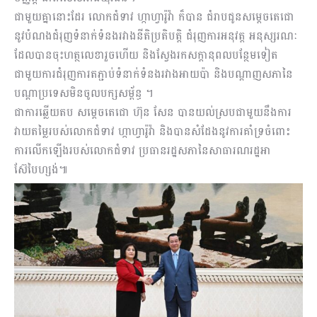
ជាមួយគ្នានោះដែរ លោកជំទាវ ហ្កាហ្វារ៉ូវ៉ា ក៏បាន ជំរាបជូនសម្ដេចតេជោ
នូវបំណងជំរុញទំនាក់ទំនងរវាងនីតិប្រតិបត្តិ ជំរុញការអនុវត្ត អនុស្សរណៈ
ដែលបានចុះហត្ថលេខារួចហើយ និងស្វែងរកសក្ដានុពលបន្ថែមទៀត
ជាមួយការជំរុញការតភ្ជាប់ទំនាក់ទំនងរវាងអាយប៉ា និងបណ្ដាញសភានៃ
បណ្ដាប្រទេសមិនចូលបក្សសម្ព័ន្ធ ។
ជាការឆ្លើយតប សម្ដេចតេជោ ហ៊ុន សែន បានយល់ស្របជាមួយនឹងការ
វាយតម្លៃរបស់លោកជំទាវ ហ្កាហ្វារ៉ូវ៉ា និងបានសំដែងនូវការគាំទ្រចំពោះ
ការលើកឡើងរបស់លោកជំទាវ ប្រធានរដ្ឋសភានៃសាធារណរដ្ឋអា
ស៊ែបៃហ្សង់៕