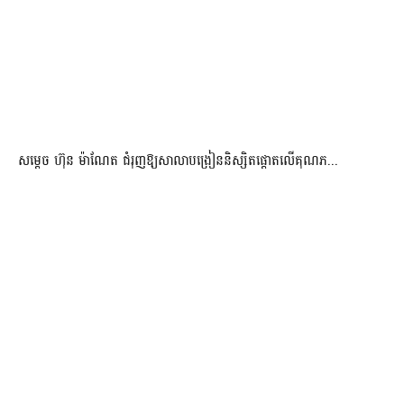
សម្តេច ហ៊ុន ម៉ាណែត ជំរុញឱ្យសាលាបង្រៀននិស្សិតផ្តោតលើគុណភ...