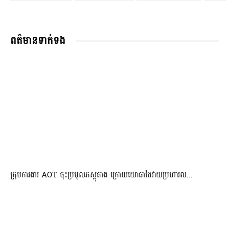
ពត៌មានទាក់ទង
ក្រុមការងារ AOT ចុះប្រមូលភស្តុតាង ក្រោយយោធាថៃវាយប្រហារល...