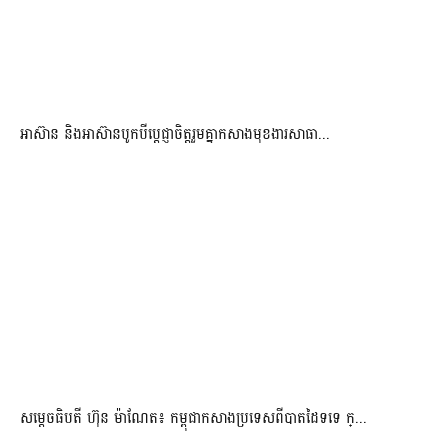
អាស៊ាន និងអាស៊ានបូកបីប្តេជ្ញាចិត្តរួមគ្នាកសាងមុខងារសាធា...
សម្ដេចធិបតី ហ៊ុន ម៉ាណែត៖ កម្ពុជាកសាងប្រទេសពីបាតដៃទទេ ក្...