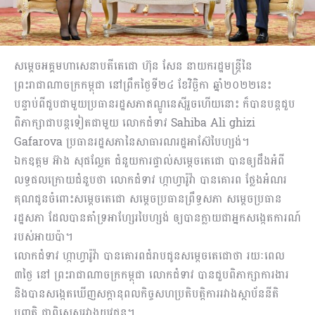
សម្តេចអគ្គមហាសេនាបតីតេជោ ហ៊ុន សែន នាយករដ្ឋមន្រ្តីនៃ
ព្រះរាជាណាចក្រកម្ពុជា នៅព្រឹកថ្ងៃទី២៤ ខែវិច្ឆិកា ឆ្នាំ២០២២នេះ
បន្ទាប់ពីជួបជាមួយប្រធានរដ្ឋសភាឥណ្ឌូនេស៊ីរួចហើយនោះ ក៏បានបន្តជួប
ពិភាក្សាជាបន្តទៀតជាមួយ លោកជំទាវ Sahiba Ali ghizi
Gafarova ប្រធានរដ្ឋសភានៃសាធារណរដ្ឋអាស៊ែបៃហ្សង់។
ឯកឧត្តម អ៊ាង សុផល្លែត ជំនួយការផ្ទាល់សម្ដេចតេជោ បានឲ្យដឹងអំពី
លទ្ធផលក្រោយជំនួបថា លោកជំទាវ ហ្កាហ្វារ៉ូវ៉ា បានគោរព ថ្លែងអំណរ
គុណជូនចំពោះសម្ដេចតេជោ សម្ដេចប្រធានព្រឹទ្ធសភា សម្ដេចប្រធាន
រដ្ឋសភា ដែលបានគាំទ្រអាហ្សែរបៃហ្សង់ ឲ្យបានក្លាយជាអ្នកសង្កេតការណ៍
របស់អាយប៉ា។
លោកជំទាវ ហ្កាហ្វារ៉ូវ៉ា បានគោរពជំរាបជូនសម្ដេចតេជោថា រយៈពេល
៣ថ្ងៃ នៅ ព្រះរាជាណាចក្រកម្ពុជា លោកជំទាវ បានជួបពិភាក្សាការងារ
និងបានសង្កេតឃើញសក្ដានុពលកិច្ចសហប្រតិបត្តិការរវាងស្ថាប័ននីតិ
បញ្ញត្តិ ជាពិសេសរវាងយុវជន។