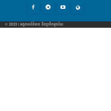
© 2023 | អង្គភាព​ព័ត៌មាន​ និងប្រតិកម្មរហ័ស