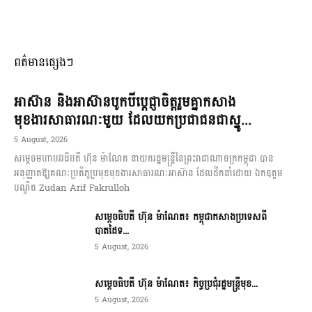
ពត៌មានផ្សេងៗ
អាស៊ាន និងអាស៊ានបូកបីប្តេជ្ញាចិត្តរួមគ្នាកសាង
មុខងារសាធារណៈមួយ ដែលយកប្រជាជនជាស្នូ...
5 August, 2026
សម្តេចមហាបវរធិបតី ហ៊ុន ម៉ាណែត នាយករដ្ឋមន្ត្រីនៃព្រះរាជាណាចក្រកម្ពុជា បាន
អនុញ្ញាតឱ្យគណៈប្រតិភូប្រមុខមុខងារសាធារណៈអាស៊ាន ដែលដឹកនាំដោយ ឯកឧត្តម
បណ្ឌិត Zudan Arif Fakrulloh
សម្ដេចធិបតី ហ៊ុន ម៉ាណែត៖ កម្ពុជាកសាងប្រទេសពី
បាតដៃទ...
5 August, 2026
សម្ដេចធិបតី ហ៊ុន ម៉ាណែត៖ កិច្ចប្រជុំរដ្ឋមន្ត្រីមុខ...
5 August, 2026