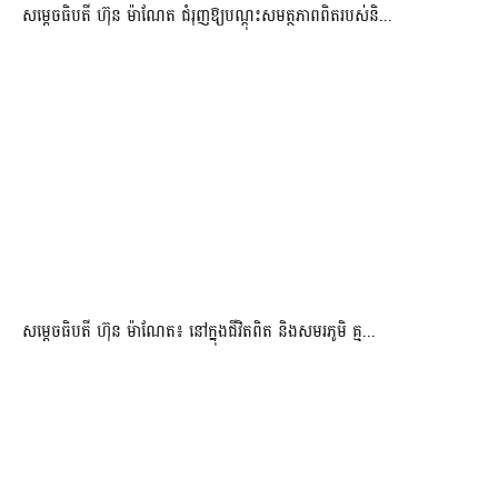
សម្តេចធិបតី ហ៊ុន ម៉ាណែត ជំរុញឱ្យបណ្តុះសមត្ថភាពពិតរបស់និ...
សម្តេចធិបតី ហ៊ុន ម៉ាណែត៖ នៅក្នុងជីវិតពិត និងសមរភូមិ គ្ម...