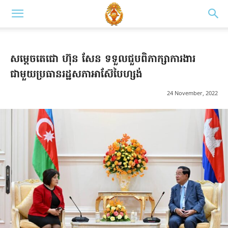
សម្តេចតេជោ ហ៊ុន សែន ទទួលជួបពិភាក្សាការងារ
ជាមួយប្រធានរដ្ឋសភាអាស៊ែបៃហ្សង់
24 November, 2022