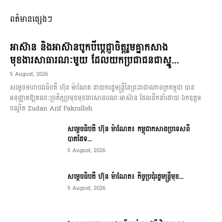
ពត៌មានផ្សេងៗ
អាស៊ាន និងអាស៊ានបូកបីប្តេជ្ញាចិត្តរួមគ្នាកសាង
មុខងារសាធារណៈមួយ ដែលយកប្រជាជនជាស្នូ...
5 August, 2026
សម្តេចមហាបវរធិបតី ហ៊ុន ម៉ាណែត នាយករដ្ឋមន្ត្រីនៃព្រះរាជាណាចក្រកម្ពុជា បាន
អនុញ្ញាតឱ្យគណៈប្រតិភូប្រមុខមុខងារសាធារណៈអាស៊ាន ដែលដឹកនាំដោយ ឯកឧត្តម
បណ្ឌិត Zudan Arif Fakrulloh
សម្ដេចធិបតី ហ៊ុន ម៉ាណែត៖ កម្ពុជាកសាងប្រទេសពី
បាតដៃទ...
5 August, 2026
សម្ដេចធិបតី ហ៊ុន ម៉ាណែត៖ កិច្ចប្រជុំរដ្ឋមន្ត្រីមុខ...
5 August, 2026