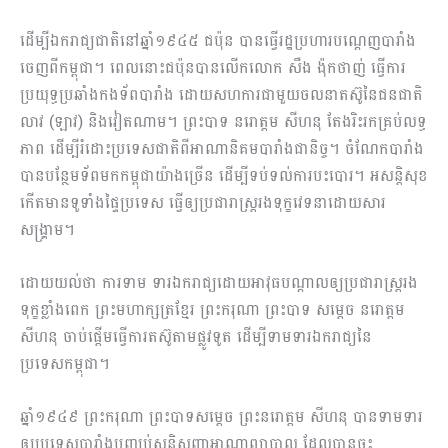
ដើម្បីឯករាជ្យជាតិនៅឆ្នាំ១៩៤៥ ជប៉ុន បានធ្វើរដ្ឋប្រហារបណ្តេញបារាំង
ចេញពីកម្ពុជា។ ពេលនោះជប៉ុនបានលើកលោក សឺង ង៉ុកថាញ់ ធ្វើការ
ប្រយុទ្ធប្រឆាំងកងទ័ពបារាំង ដោយសហការជាមួយចលនាតស៊ូនៃជនជាតិ
លាវ (ឡាវ) និងវៀតណាម។ ព្រះបាទ នរោត្តម សីហនុ តែងរិះរកគ្រប់លទ្ធ
ភាព ដើម្បីរំដោះប្រទេសជាតិពីអាណានិគមបារាំងជានិច្ច។ ចំណែកបារាំង
បានបន្ថែមទ័ពមកកម្ពុជាយ៉ាងច្រើន ដើម្បីទប់ទល់ការបះបោរ។ អសន្តិសុខ
កើតមានទូទាំងផ្ទៃប្រទេស ធ្វើឲ្យប្រជារាស្ត្ររងទុក្ខវេទនាដោយសារ
សង្គ្រាម។
ដោយយល់ថា ការទាម ទារឯករាជ្យដោយអាវុធបណ្តាលឲ្យប្រជារាស្ត្ររង
ទុក្ខខ្លាំងពេក ព្រះមហាក្សត្រខ្មែរ ព្រះករុណា ព្រះបាទ សម្តេច នរោត្តម
សីហនុ ចាប់ផ្តើមធ្វើការតស៊ូតាមផ្លូវទូត ដើម្បីទាមទារឯករាជ្យនៃ
ប្រទេសកម្ពុជា។
ឆ្នាំ១៩៤៩ ព្រះករុណា ព្រះបាទសម្ដេច ព្រះនរោត្តម សីហនុ បានទាមទារ
ឲ្យប្រទេសបារាំងបញ្ឈប់សន្ធិសញ្ញាអាណាព្យាបាល ដែលបានចុះ