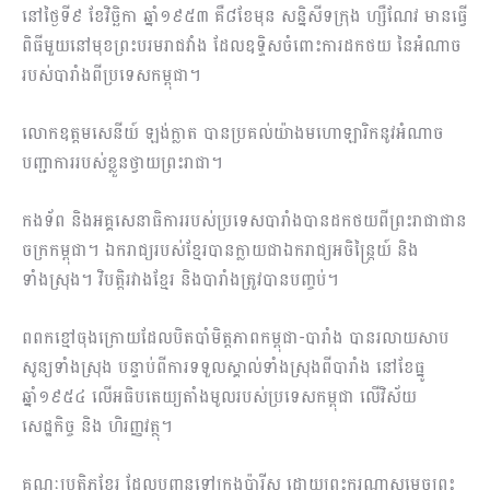
នៅថ្ងៃទី៩ ខែវិច្ឆិកា ឆ្នាំ១៩៥៣ គឺ៨ខែមុន សន្និសីទក្រុង ហ្សឺណែវ មានធ្វើ
ពិធីមួយនៅមុខព្រះបរមរាជវាំង ដែលឧទ្ទិសចំពោះការដកថយ នៃអំណាច
របស់បារាំងពីប្រទេសកម្ពុជា។
លោកឧត្តមសេនីយ៍ ឡង់ក្លាត បានប្រគល់យ៉ាងមហោឡារិកនូវអំណាច
បញ្ជាការរបស់ខ្លួនថ្វាយព្រះរាជា។
កងទ័ព និងអគ្គសេនាធិការរបស់ប្រទេសបារាំងបានដកថយពីព្រះរាជាជាន
ចក្រកម្ពុជា។ ឯករាជ្យរបស់ខ្មែរបានក្លាយជាឯករាជ្យអចិន្ត្រៃយ៍ និង
ទាំងស្រុង។ វិបត្តិរវាងខ្មែរ និងបារាំងត្រូវបានបញ្ចប់។
ពពកខ្មៅចុងក្រោយដែលបិតបាំមិត្តភាពកម្ពុជា-បារាំង បានរលាយសាប
សូន្យទាំងស្រុង បន្ទាប់ពីការទទួលស្គាល់ទាំងស្រុងពីបារាំង នៅខែធ្នូ
ឆ្នាំ១៩៥៤ លើអធិបតេយ្យតាំងមូលរបស់ប្រទេសកម្ពុជា លើវិស័យ
សេដ្ឋកិច្ច និង ហិរញ្ញវត្ថុ។
គណៈប្រតិភូខ្មែរ ដែលបញ្ជូនទៅក្រុងប៉ារីស ដោយព្រះករុណាសម្ដេចព្រះ