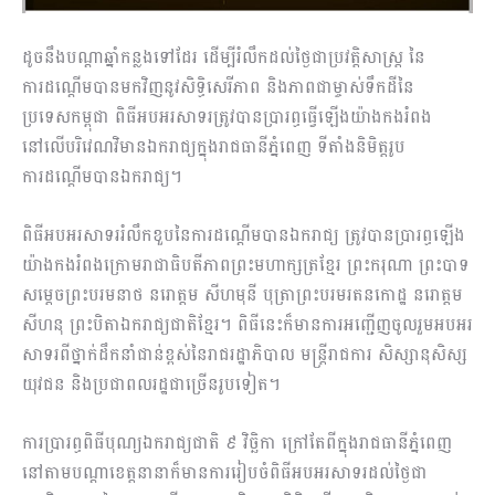
ដូចនឹងបណ្តាឆ្នាំកន្លងទៅដែរ ដើម្បីរំលឹកដល់ថ្ងៃជាប្រវត្តិសាស្ត្រ នៃ
ការដណ្តើមបានមកវិញនូវសិទ្ធិសេរីភាព និងភាពជាម្ចាស់ទឹកដីនៃ
ប្រទេសកម្ពុជា ពិធីអបអរសាទរត្រូវបានប្រារព្ធធ្វើឡើងយ៉ាងកងរំពង
នៅលើបរិវេណវិមានឯករាជ្យក្នុងរាជធានីភ្នំពេញ ទីតាំងនិមិត្តរូប
ការដណ្តើមបានឯករាជ្យ។
ពិធីអបអរសាទររំលឹកខួបនៃការដណ្តើមបានឯករាជ្យ ត្រូវបានប្រារព្ធឡើង
យ៉ាងកងរំពងក្រោមរាជាធិបតីភាពព្រះមហាក្សត្រខ្មែរ ព្រះករុណា ព្រះបាទ
សម្តេចព្រះបរមនាថ នរោត្តម សីហមុនី បុត្រាព្រះបរមរតនកោដ្ឋ នរោត្តម
សីហនុ ព្រះបិតាឯករាជ្យជាតិខ្មែរ។ ពិធីនេះក៏មានការអញ្ជើញចូលរួមអបអរ
សាទរពីថ្នាក់ដឹកនាំជាន់ខ្ពស់នៃរាជរដ្ឋាភិបាល មន្ត្រីរាជការ សិស្សានុសិស្ស
យុវជន និងប្រជាពលរដ្ឋជាច្រើនរូបទៀត។
ការប្រារព្ធពិធីបុណ្យឯករាជ្យជាតិ ៩ វិច្ឆិកា ក្រៅតែពីក្នុងរាជធានីភ្នំពេញ
នៅតាមបណ្តាខេត្តនានាក៏មានការរៀបចំពិធីអបអរសាទរដល់ថ្ងៃជា