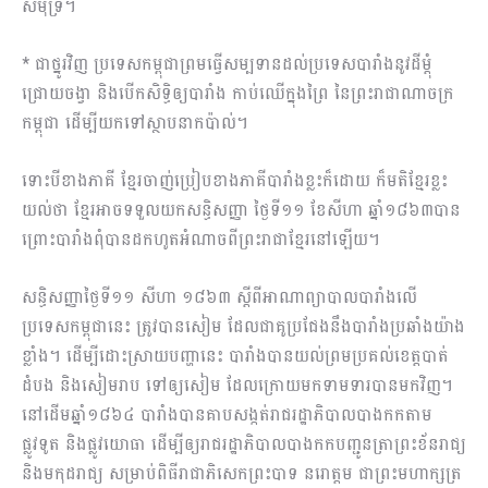
សមុទ្រ។
* ជាថ្នូរវិញ ប្រទេសកម្ពុជាព្រមធ្វើសម្បទានដល់ប្រទេសបារាំងនូវដីម្ដុំ
ជ្រោយចង្វា និងបើកសិទ្ធិឲ្យបារាំង កាប់ឈើក្នុងព្រៃ នៃព្រះរាជាណាចក្រ
កម្ពុជា ដើម្បីយកទៅស្ថាបនាកប៉ាល់។
ទោះបីខាងភាគី ខ្មែរចាញ់ប្រៀបខាងភាគីបារាំងខ្លះក៏ដោយ ក៏មតិខ្មែរខ្លះ
យល់ថា ខ្មែរអាចទទួលយកសន្ធិសញ្ញា ថ្ងៃទី១១ ខែសីហា ឆ្នាំ១៨៦៣បាន
ព្រោះបារាំងពុំបានដកហូតអំណាចពីព្រះរាជាខ្មែរនៅឡើយ។
សន្ធិសញ្ញាថ្ងៃទី១១ សីហា ១៨៦៣ ស្តីពីអាណាព្យាបាលបារាំងលើ
ប្រទេសកម្ពុជានេះ ត្រូវបានសៀម ដែលជាគូប្រជែងនឹងបារាំងប្រឆាំងយ៉ាង
ខ្លាំង។ ដើម្បីដោះស្រាយបញ្ហានេះ បារាំងបានយល់ព្រមប្រគល់ខេត្តបាត់
ដំបង និងសៀមរាប ទៅឲ្យសៀម ដែលក្រោយមកទាមទារបានមកវិញ។
នៅដើមឆ្នាំ១៨៦៤ បារាំងបានគាបសង្កត់រាជរដ្ឋាភិបាលបាងកកតាម
ផ្លូវទូត និងផ្លូវយោធា ដើម្បីឲ្យរាជរដ្ឋាភិបាលបាងកកបញ្ជូនត្រាព្រះខ័នរាជ្យ
និងមកុដរាជ្យ សម្រាប់ពិធីរាជាភិសេកព្រះបាទ នរោត្ដម ជាព្រះមហាក្សត្រ