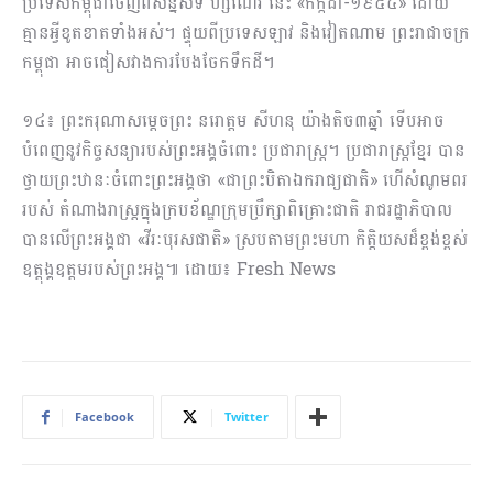
ប្រទេសកម្ពុជាចេញពីសន្និសីទ ហ្សឺណែវ នេះ «កក្កដា-១៩៥៤» ដោយ
គ្មានអ្វីខូតខាតទាំងអស់។ ផ្ទុយពីប្រទេសឡាវ និងវៀតណាម ព្រះរាជាចក្រ
កម្ពុជា អាចជៀសវាងការបែងចែកទឹកដី។
១៤៖ ព្រះករុណាសម្ដេចព្រះ នរោត្តម សីហនុ យ៉ាងតិច៣ឆ្នាំ ទើបអាច
បំពេញនូវកិច្ចសន្យារបស់ព្រះអង្គចំពោះ ប្រជារាស្ត្រ។ ប្រជារាស្ត្រខ្មែរ បាន
ថ្វាយព្រះឋានៈចំពោះព្រះអង្គថា «ជាព្រះបិតាឯករាជ្យជាតិ» ហើសំណូមពរ
របស់ តំណាងរាស្ត្រក្នុងក្របខ័ណ្ឌក្រុមប្រឹក្សាពិគ្រោះជាតិ រាជរដ្ឋាភិបាល
បានលើព្រះអង្គជា «វីរៈបុរសជាតិ» ស្របតាមព្រះមហា កិត្តិយសដ៏ខ្ពង់ខ្ពស់
ឧត្តុង្គឧត្តមរបស់ព្រះអង្គ៕ ដោយ៖ Fresh News
Facebook
Twitter