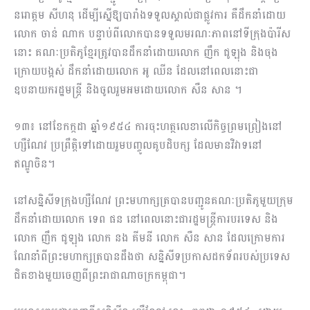
នរោត្តម សីហនុ ដើម្បីស្នើឱ្យបារាំងទទួលស្គាល់ជាផ្លូវការ គឺដឹកនាំដោយ
លោក ចាន់ ណាក បន្ទាប់ពីលោកបានទទួលមរណៈភាពនៅទីក្រុងប៉ារីស
នោះ គណៈប្រតិភូខ្មែរត្រូវបានដឹកនាំដោយលោក ញឹក ជូឡុង និងចុង
ក្រោយបង្អស់ ដឹកនាំដោយលោក អូ ឈីន ដែលនៅពេលនោះជា
ឧបនាយករដ្ឋមន្ត្រី និងចូលរួមអមដោយលោក សឺន សាន ។
១៣៖ នៅខែកក្កដា ឆ្នាំ១៩៥៤ ការចុះហត្ថលេខាលើកិច្ចព្រមព្រៀងនៅ
ហ្សឺណែវ ប្រព្រឹត្តិទៅដោយរួមបញ្ចូលគូបដិបក្ស ដែលមានវិវាទនៅ
ឥណ្ឌូចិន។
នៅសន្និសីទក្រុងហ្សឺណែវ ព្រះមហាក្សត្របានបញ្ជូនគណៈប្រតិភូមួយក្រុម
ដឹកនាំដោយលោក ទេព ផន នៅពេលនោះជារដ្ឋមន្ត្រីការបរទេស និង
លោក ញឹក ជូឡុង លោក នង គីមនី លោក សឺន សាន ដែលក្រោមការ
ណែនាំពីព្រះមហាក្សត្របានដឹងថា សន្និសីទប្រកាសដកទ័ពរបស់ប្រទេស
ជិតខាងមួយចេញពីព្រះរាជាណាចក្រកម្ពុជា។