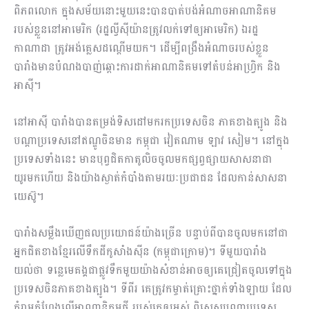
ពិភពលោក ក្នុងសម័យនោះមួយនេះបានបាត់បង់អំណាចអាណានិគម
របស់ខ្លួននៅអាមេរិក (រដ្ឋល្វីស៊ីយ៉ានត្រូវលក់ទៅឲ្យអាមេរិក) ឯរដ្ឋ
កាណាដា ត្រូវអង់គ្លេសដណ្តើមយក។ ដើម្បីពង្រឹងអំណាចរបស់ខ្លួន
បារាំងមានបំណងបាញ់ឆ្ពោះការដាក់អាណានិគមទៅតំបន់អាហ្វ្រិក និង
អាស៊ី។
នៅអាស៊ី បារាំងបានតម្រង់ទិសដៅមករកប្រទេសចិន ភាគខាងត្បូង និង
បណ្ដាប្រទេសនៅឥណ្ឌូចិនមាន កម្ពុជា វៀតណាម ឡាវ សៀម។ នៅក្នុង
ប្រទេសទាំងនេះ មានបុព្វជិតកាតូលិចចូលមកផ្សព្វផ្សាយសាសនាជា
យូរមកហើយ និងយ៉ាងស្ងាត់កំបាំងតាមរយៈប្រជាជន ដែលកាន់សាសនា
យេស៊ូ។
បារាំងសម្លឹងឃើញផលប្រយោជន៍យ៉ាងច្រើន បន្ទាប់ពីបានចូលមកនៅជា
អ្នកជិតខាងខ្មែរលើទឹកដីកូសាំងស៊ីន (កម្ពុជាក្រោម)។ ទីមួយបារាំង
យល់ថា ទន្លេមេគង្គជាផ្លូវទឹកមួយយ៉ាងសំខាន់អាចឲ្យគេជ្រៀតចូលទៅក្នុង
ប្រទេសចិនភាគខាងត្បូង។ ទីពីរ គេត្រូវកម្ចាត់គ្រោះថ្នាក់ទាំងឡាយ ដែល
គំរាមកំហែងលើអាណានិគមថ្មី របស់គេឲ្យអស់ ពិសេសបណ្ដាប្រទេស