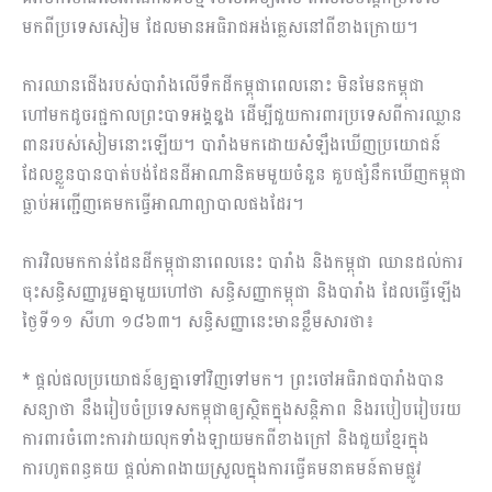
មកពីប្រទេសសៀម ដែលមានអធិរាជអង់គ្លេសនៅពីខាងក្រោយ។
ការឈានជើងរបស់បារាំងលើទឹកដីកម្ពុជាពេលនោះ មិនមែនកម្ពុជា
ហៅមកដូចរជ្ជកាលព្រះបាទអង្គឌួង ដើម្បីជួយការពារប្រទេសពីការឈ្លាន
ពានរបស់សៀមនោះឡើយ។ បារាំងមកដោយសំឡឹងឃើញប្រយោជន៍
ដែលខ្លួនបានបាត់បង់ដែនដីអាណានិគមមួយចំនួន គួបផ្សំនឹកឃើញកម្ពុជា
ធ្លាប់អញ្ជើញគេមកធ្វើអាណាព្យាបាលផងដែរ។
ការវិលមកកាន់ដែនដីកម្ពុជានាពេលនេះ បារាំង និងកម្ពុជា ឈានដល់ការ
ចុះសន្ធិសញ្ញារួមគ្នាមួយហៅថា សន្ធិសញ្ញាកម្ពុជា និងបារាំង ដែលធ្វើឡើង
ថ្ងៃទី១១ សីហា ១៨៦៣។ សន្ធិសញ្ញានេះមានខ្លឹមសារថា៖
* ផ្ដល់ផលប្រយោជន៍ឲ្យគ្នាទៅវិញទៅមក។ ព្រះចៅអធិរាជបារាំងបាន
សន្យាថា នឹងរៀបចំប្រទេសកម្ពុជាឲ្យស្ថិតក្នុងសន្តិភាព និងរបៀបរៀបរយ
ការពារចំពោះការវាយលុកទាំងឡាយមកពីខាងក្រៅ និងជួយខ្មែរក្នុង
ការហូតពន្ធគយ ផ្ដល់ភាពងាយស្រួលក្នុងការធ្វើគមនាគមន៍តាមផ្លូវ