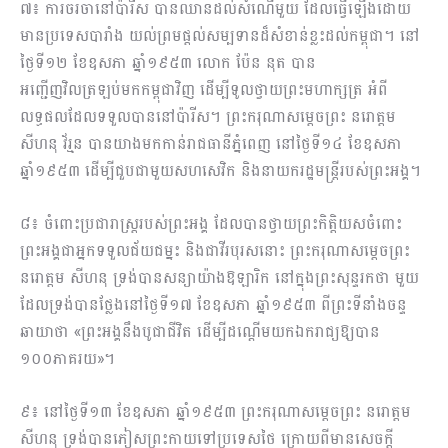
៧៖ ការចរចានៅប៉ារីស បានឈានដល់សំណើមួយ ដែលធ្វើឡើងដោយ
មានប្រទេសបារាំង យល់ព្រមផ្ដល់សម្បទានដ៏សំខាន់ខ្លះដល់កម្ពុជា។ នៅ
ថ្ងៃទី១២ ខែឧសភា ឆ្នាំ១៩៥៣ លោក ប៉ែន នុត បាន
អញ្ជើញវិលត្រឡប់មកកម្ពុជាវិញ ដើម្បីទូលថ្វាយព្រះមហាក្សត្រ អំពី
លទ្ធផលដែលទទួលបាននៅប៉ារីស។ ព្រះករុណាសម្ដេចព្រះ នរោត្តម
សីហនុ វ័រ្មន បានយាងមកកាន់រាជធានីភ្នំពេញ នៅថ្ងៃទី១៤ ខែឧសភា
ឆ្នាំ១៩៥៣ ដើម្បីជួបជាមួយសហសេវិក និងនាយករដ្ឋមន្ត្រីរបស់ព្រះអង្គ។
៨៖ ចំពោះប្រជារាស្ត្ររបស់ព្រះអង្គ ដែលបានថ្វាយព្រះកិត្តិយសចំពោះ
ព្រះអង្គជាអ្នកទទួលជ័យជម្នះ និងជាវីរបុរសនោះ ព្រះករុណាសម្ដេចព្រះ
នរោត្តម សីហនុ ទ្រង់បានសន្យាយ៉ាងឱឡារិក នៅក្នុងព្រះសុន្ទរកថា មួយ
ដែលទ្រង់បានថ្លែងនៅថ្ងៃទី១៧ ខែឧសភា ឆ្នាំ១៩៥៣ ពីព្រះទីនាំងចន្ទ
ឆាយាថា «ព្រះអង្គនឹងបូជាជីវិត ដើម្បីដណ្ដើមយកឯករាជ្យឱ្យបាន
១០០ភាគរយ»។
៩៖ នៅថ្ងៃទី១៣ ខែឧសភា ឆ្នាំ១៩៥៣ ព្រះករុណាសម្ដេចព្រះ នរោត្តម
សីហនុ ទ្រង់បានភៀសព្រះកាយទៅប្រទេសថៃ ក្រោយពីមានសេចក្ដី