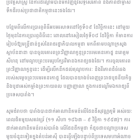
ប្រវត្តិសាស្ត្រ នៃការដណ្តើមបានមកវិញនូវសិទ្ធិសេរីភាព និងភាពជាម្ចាស់
ទឹកដីរបស់ប្រជាជាតិកម្ពុជានេះផងដែរ។
បន្ថែមពីលើការប្រារព្ធពិធីអបអរសាទរនៅថ្ងៃទី០៩ ខែវិច្ឆិកានេះ នៅមួយ
ថ្ងៃមុននៃការប្រារព្ធពិធីនេះ ពោលនៅរសៀលថ្ងៃទី០៨ ខែវិច្ឆិកា ក៏មានការ
រៀបចំឱ្យមន្ត្រីជាន់ខ្ពស់នៃរាជរដ្ឋាភិបាលកម្ពុជា មកពីតាមបណ្តាក្រសួង
ស្ថាប័ននានា បានចូលគោរពព្រះវិញ្ញាណក្ខន្ធព្រះបរមរតនកោដ្ឋ នរោត្តម
សីហនុ នៅមណ្ឌបព្រះបរមរូបក្បែរវិមានឯករាជ្យផងដែរ។ ការចូលគោរព
ព្រះវិញ្ញាណក្ខន្ធនេះ ដើម្បីរលឹកនឹកដល់គុណូបការៈ និងវីរភាពដ៏ធំធេង
របស់សម្តេចព្រះបរមរតនកោដ្ឋ ដែលបានយាងបំពេញព្រះរាជបូជនីយកិច្ច
និងបូជាអស់កម្លាំងព្រះកាយពល បញ្ញាញាណ ក្នុងការដណ្តើមឯករាជ្យពី
ប្រទេសបារាំង។
សូមជំរាបថា បារាំងបានដាក់អាណានិគមន៍លើដែនដីសុវណ្ណភូមិ អស់រយៈ
ពេលជិតមួយសតវត្សរ៍ (១១ សីហា ១៨៦៣ – ៩ វិច្ឆិកា ១៩៥៣)។ ការ
ដាក់អាណានិគមន៍របស់បារាំង លើដែនដីកម្ពុជា ក៏ដូចជាបណ្តាប្រទេស
មួយចំនួនទៀតក្នុងតំបន់អាស៊ី បានធ្វើឡើងបន្ទាប់ពីប្រទេសមហាអំណាច