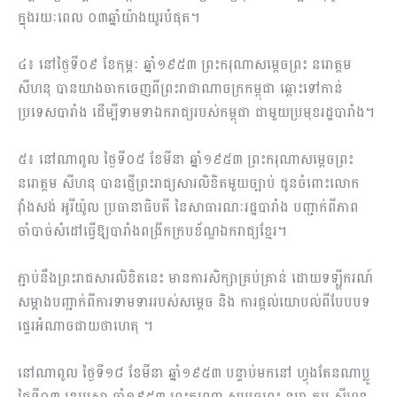
ក្នុងរយៈពេល ០៣ឆ្នាំយ៉ាងយូរបំផុត។
៤៖ នៅថ្ងៃទី០៩ ខែកុម្ភៈ ឆ្នាំ១៩៥៣ ព្រះករុណាសម្ដេចព្រះ នរោត្តម
សីហនុ បានយាងចាកចេញពីព្រះរាជាណាចក្រកម្ពុជា ឆ្ពោះទៅកាន់
ប្រទេសបារាំង ដើម្បីទាមទាឯករាជ្យរបស់កម្ពុជា ជាមួយប្រមុខរដ្ឋបារាំង។
៥៖ នៅណាពូល ថ្ងៃទី០៥ ខែមីនា ឆ្នាំ១៩៥៣ ព្រះករុណាសម្ដេចព្រះ
នរោត្តម សីហនុ បានផ្ញើព្រះរាជ្យសារលិខិតមួយច្បាប់ ជូនចំពោះលោក
វ៉ាំងសង់ អូរីយ៉ូល ប្រធានាធិបតី នៃសាធារណៈរដ្ឋបារាំង បញ្ជាក់ពីភាព
ចាំបាច់សំដៅធ្វើឱ្យបារាំងពង្រីកក្របខ័ណ្ឌឯករាជ្យខ្មែរ។
ភ្ជាប់នឹងព្រះរាជសារលិខិតនេះ មានការសិក្សាគ្រប់គ្រាន់ ដោយទឡ្ហីករណ៍
សម្អាងបញ្ជាក់ពីការទាមទាររបស់សម្ដេច និង ការផ្ដល់យោបល់ពីបែបបទ
ផ្ទេរអំណាចជាយថាហេតុ ។
នៅណាពូល ថ្ងៃទី១៨ ខែមីនា ឆ្នាំ១៩៥៣ បន្ទាប់មកនៅ ហ្វុងតែនណាប្លូ
ថ្ងៃទី០៣ ខេមេសា ឆ្នាំ១៩៥៣ ព្រះករុណា សម្ដេចព្រះ នរោ ត្តម សីហនុ