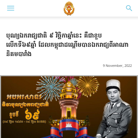
បុណ្យឯករាជ្យជាតិ ៩ វិច្ឆិកាឆ្នាំនេះ គឺជាខួប
លើកទី៦៩ឆ្នាំ ដែលកម្ពុជាដណ្តើមបានឯករាជ្យពីអាណា
និគមបារាំង
9 November, 2022