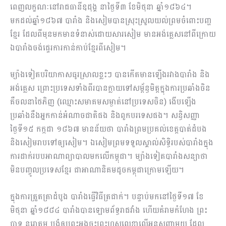
ពេញលក្ខណៈនៅរាជធានីឧដុង្គ នាថ្ងៃទី៣ ខែមិថុនា ឆ្នាំ១៨៦៤។
មកដល់ឆ្នាំ១៨៦៧ បារាំង និងសៀមបានស្រុះស្រួលយល់ព្រមចំពោះបញ្ហ
ខ្មែរ ដែលពីមុនមកមានទំនាស់ដោយសារសៀម មានអង់គ្លេសនៅពីក្រោយ
ឯបារាំងចង់ផ្ទេរការកាន់កាប់ខ្មែរពីសៀម។
ម្យ៉ាងទៀតបរិយាកាសធូរស្រាលខ្លះៗ បានកើតមានឡើងរវាងបារាំង និង
អង់គ្លេស ព្រោះប្រទេសទាំងពីរបានក្លាយទៅសម្ព័ន្ធមិត្តក្នុងការប្រឆាំងចិន
គឺចលនាថៃភិញ (ឈ្មោះសមាគមសម្ងាត់នៅប្រទេសចិន) ងើបឡើង
ប្រឆាំងនឹងអ្នកកាន់អំណាចជាតិផង និងពួកបរទេសផង។ សន្ធិសញ្ញា
ថ្ងៃទី១៥ កក្កដា ១៨៦៧ មានន័យថា បារាំងព្រមប្រគល់ខេត្តបាត់ដំបង
និងសៀមរាបទៅឲ្យសៀម។ ឯសៀមព្រមទទួលស្គាល់សិទ្ធិរបស់បារាំងក្នុង
ការដាក់របបអាណាព្យាបាលមកលើកម្ពុជា។ ម្យ៉ាងទៀតបារាំងសន្យាថា
មិនបញ្ចូលប្រទេសខ្មែរ ជាអាណានិគមដូចកម្ពុជាក្រោមឡើយ។
ក្នុងការត្រួតត្រាដំបូង បារាំងធ្វើវិធីត្រជាក់។ បន្ទាប់មកនៅថ្ងៃទី១៧ ខែ
មិថុនា ឆ្នាំ១៨៨៤ បារាំងបានឡោមព័ទ្ធរាជវាំង ហើយគំរាមកំហែង ព្រះ
បាទ នរោត្តម បង្ខំឲ្យព្រះអង្គចុះព្រះហស្តលេខាលើអនុសញ្ញាមួយ ដែល