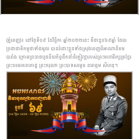
(ភ្នំពេញ)៖ នៅថ្ងៃទី០៩ ខែវិច្ឆិកា ឆ្នាំ២០២២នេះ គឺជាខួប៦៩ឆ្នាំ ដែល
ប្រជាជាតិកម្ពុជាទាំងមូល បានរំដោះខ្លួនទាំងស្រុងចេញពីអាណានិគម
បារាំង ក្រោមព្រះរាជបូជនីយកិច្ចដឹកនាំដ៏ក្លៀវខ្លារបស់ព្រះមហាវីរក្សត្រខ្មែរ
ព្រះបរមរតនកោដ្ឋ ព្រះករុណា ព្រះបាទសម្តេច នរោត្តម សីហនុ។