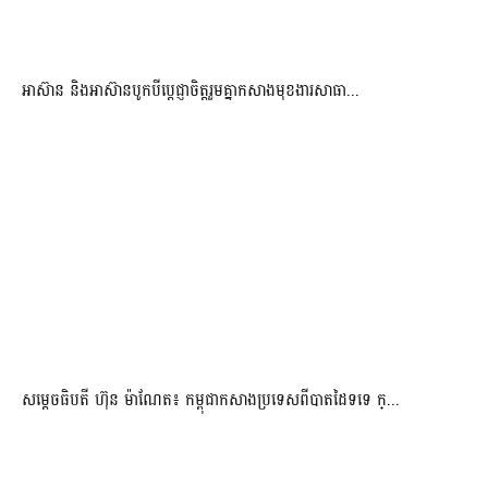
អាស៊ាន និងអាស៊ានបូកបីប្តេជ្ញាចិត្តរួមគ្នាកសាងមុខងារសាធា...
សម្ដេចធិបតី ហ៊ុន ម៉ាណែត៖ កម្ពុជាកសាងប្រទេសពីបាតដៃទទេ ក្...