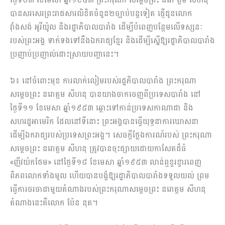
បានសរសេរព្រះរាជសារលិខិតចំនួន២ច្បាប់បន្តទៀត ផ្ញើជូនលោក
វ៉ាំងសង់ អូរីយ៉ូល និងរដ្ឋាភិបាលបារាំង ដើម្បីបំពេញបន្ថែមលើទស្សនៈ
របស់ព្រះអង្គ ទាក់ទងទៅនឹងឯករាជ្យខ្មែរ និងដើម្បីស្នើឱ្យរដ្ឋាភិបាលបារាំង
ប្រញាប់ប្រញាល់ដោះស្រាយបញ្ហានេះ។
៦៖ នៅចំពោះមុខ ការលាក់លៀមរបស់រដ្ឋភិបាលបារាំង ព្រះករុណា
សម្ដេចព្រះ នរោត្តម សីហនុ បានយាងចាកចេញពីប្រទេសបារាំង នៅ
ថ្ងៃទី១១ ខែមេសា ឆ្នាំ១៩៥៣ ឆ្ពោះទៅកាន់ប្រទេសកាណាដា និង
សហរដ្ឋអាមេរិក ដែលនៅទីនោះ ព្រះអង្គបានធ្វើយុទ្ធនាការឃោសនា
ដើម្បីឯករាជ្យរបស់ប្រទេសព្រះអង្គ។ សេចក្ដីថ្លែងការណ៍របស់ ព្រះករុណា
សម្ដេចព្រះ នរោត្តម សីហនុ ត្រូវបានចុះផ្សាយដោយកាសែតដ៏ធំ
«ញីវយ៉កថែម» នៅថ្ងៃទី១៨ ខែមេសា ឆ្នាំ១៩៥៣ លាន់ឮខ្ទរខ្ទារពេញ
ពិភពលោកទាំងមូល ហើយបានបង្ខំឱ្យរដ្ឋាភិបាលបារាំងទទួលយល់ ព្រម
ធ្វើការចរចាជាមួយតំណាងរបស់ព្រះករុណាសម្ដេចព្រះ នរោត្តម សីហនុ
តំណាងនេះគឺលោក ប៉ែន នុត។