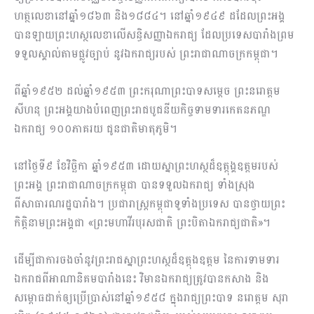
ហត្ថលេខានៅឆ្នាំ១៨៦៣ និង១៨៨៤។ នៅឆ្នាំ១៩៤៩ ដដែលព្រះអង្គ
បានឡាយព្រះហស្ថលេខាលើសន្ធិសញ្ញាឯករាជ្យ ដែលប្រទេសបារាំងព្រម
ទទួលស្គាល់តាមផ្លូវច្បាប់ នូវឯករាជ្យរបស់ ព្រះរាជាណាចក្រកម្ពុជា។
ពីឆ្នាំ១៩៥២ ដល់ឆ្នាំ១៩៥៣ ព្រះករុណាព្រះបាទសម្ដេច ព្រះនរោត្តម
សីហនុ ព្រះអង្គយាងបំពេញព្រះរាជបូជនីយកិច្ចទាមទារកេតនភណ្ឌ
ឯករាជ្យ ១០០ភាគរយ ជូនជាតិមាតុភូមិ។
នៅថ្ងៃទី៩ ខែវិច្ឆិកា ឆ្នាំ១៩៥៣ ដោយស្នាព្រះហស្ថដ៏ឧត្តុង្គឧត្តមរបស់
ព្រះអង្គ ព្រះរាជាណាចក្រកម្ពុជា បានទទួលឯករាជ្យ ទាំងស្រុង
ពីសាធារណរដ្ឋបារាំង។ ប្រជារាស្ត្រកម្ពុជាទូទាំងប្រទេស បានថ្វាយព្រះ
កិត្តិនាមព្រះអង្គជា «ព្រះមហាវីរបុរសជាតិ ព្រះបិតាឯករាជ្យជាតិ»។
ដើម្បីជាការចងចាំនូវព្រះរាជស្នាព្រះហស្ថដ៏ឧត្តុងឧត្តម នៃការទាមទារ
ឯករាជពីអាណានិគមបារាំងនេះ វិមានឯករាជ្យត្រូវបានកសាង និង
សម្ពោធដាក់ឲ្យប្រើប្រាស់នៅឆ្នាំ១៩៥៨ ក្នុងរាជ្យព្រះបាទ នរោត្តម សុរា