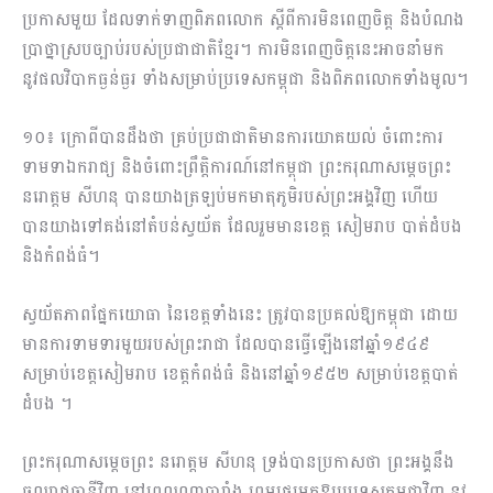
ប្រកាសមួយ ដែលទាក់ទាញពិភពលោក ស្ដីពីការមិនពេញចិត្ត និងបំណង
ប្រាថ្នាស្របច្បាប់របស់ប្រជាជាតិខ្មែរ។ ការមិនពេញចិត្តនេះអាចនាំមក
នូវផលវិបាកធ្ងន់ធ្ងរ ទាំងសម្រាប់ប្រទេសកម្ពុជា និងពិភពលោកទាំងមូល។
១០៖ ក្រោពីបានដឹងថា គ្រប់ប្រជាជាតិមានការយោគយល់ ចំពោះការ
ទាមទាឯករាជ្យ និងចំពោះព្រឹត្តិការណ៍នៅកម្ពុជា ព្រះករុណាសម្ដេចព្រះ
នរោត្តម សីហនុ បានយាងត្រឡប់មកមាតុភូមិរបស់ព្រះអង្គវិញ ហើយ
បានយាងទៅគង់នៅតំបន់ស្វយ័ត ដែលរួមមានខេត្ត សៀមរាប បាត់ដំបង
និងកំពង់ធំ។
ស្វយ័តភាពផ្នែកយោធា នៃខេត្តទាំងនេះ ត្រូវបានប្រគល់ឱ្យកម្ពុជា ដោយ
មានការទាមទារមួយរបស់ព្រះរាជា ដែលបានធ្វើឡើងនៅឆ្នាំ១៩៤៩
សម្រាប់ខេត្តសៀមរាប ខេត្តកំពង់ធំ និងនៅឆ្នាំ១៩៥២ សម្រាប់ខេត្តបាត់
ដំបង ។
ព្រះករុណាសម្ដេចព្រះ នរោត្តម សីហនុ ទ្រង់បានប្រកាសថា ព្រះអង្គនឹង
ចូលរាជធានីវិញ នៅពេលណាបារាំង ព្រមផ្ទេរមកឱ្យប្រទេសកម្ពុជាវិញ នូវ