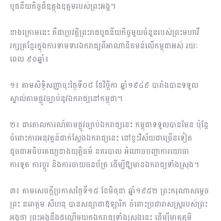
បូជនីយកិច្ចដ៏ឧត្តុងឧត្តមរបស់ព្រះអង្គ។
ខាងក្រោមនេះ គឺជាប្រវត្តិព្រះរាជបូជនីយកិច្ចមួយចំនួនរបស់ព្រះមហាវី
រក្សត្រខ្មែរក្នុងការទាមទារឯករាជ្យពីអាណានិគមន៍លើកម្ពុជាអស់ រយៈ
ពេល ៩០ឆ្នាំ៖
១៖ តាមសិទ្ធិសញ្ញាចុះថ្ងៃទី០៨ ខែវិច្ឆិកា ឆ្នាំ១៩៤៩ បារាំងបានទទួល
ស្គាល់តាមផ្លូវច្បាប់នូវឯករាជ្យនៅកម្ពុជា។
២៖ ជាគោលការណ៍តាមផ្លូវច្បាប់ឯករាជ្យនេះ កម្ពុជាទទួលបានមែន ប៉ុន្តែ
ចំពោះការអនុវត្តន៍ជាក់ស្ដែងឯករាជ្យនេះ នៅខ្វះវិស័យជាច្រើនទៀត
ដូចជាអធិបតេយ្យខាងយុត្តិធម៌ នគរបាល អំណាចបញ្ជាការយោធា
ការទូត ការប្ដូរ និងការចាយធនប័ត្រ ដើម្បីឱ្យមានឯករាជ្យទាំងស្រុង។
៣៖ តាមសេចក្ដីប្រកាសថ្ងៃទី១៥ ខែមិថុនា ឆ្នាំ១៩៥២ ព្រះករុណាសម្ដេច
ព្រះ នរោត្តម សីហនុ បានសន្យាជាឱឡារិក ចំពោះប្រជារាសស្ត្ររបស់ព្រះ
អង្គថា ព្រះអង្គនឹងដណ្ដើមយកឯករាជ្យទាំងស្រុងនេះ ដើម្បីមាតុភូមិ