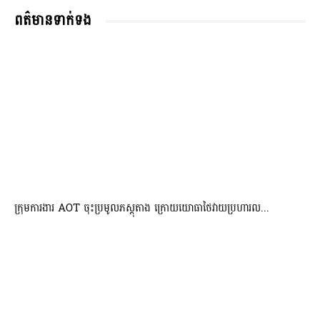
ពត៌មានទាក់ទង
ក្រុមការងារ AOT ចុះប្រមូលភស្តុតាង ក្រោយយោធាថៃវាយប្រហារល...