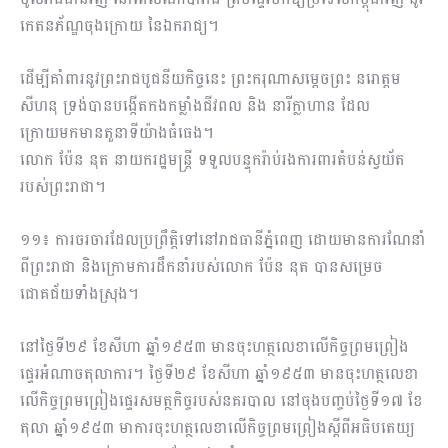
កេតនភ័ណ្ឌចុងក្រោយ នៃឯករាជ្យ។
ដើម្បីគាំពារនូវព្រះរាជបូជនីយកិច្ចនេះ ព្រះករុណាសម្ដេចព្រះ នរោត្តម
សីហនុ ទ្រង់បានបង្កើតកងកម្លាំងជីវពល និង នារីក្លាហាន ដែល
ក្រោយមកមានតួនាទីយ៉ាងធំធេង។
លោក ប៉ែន នុត នាយករដ្ឋមន្ត្រី ទទួលបន្ទុករ៉ាប់រងការពារតំបន់ស្វយ័ត
របស់ព្រះរាជា។
១១៖ ការចរចារដែលប្រព្រឹត្តិទៅនៅរាជធានីភ្នំពេញ ដោយមានការណែនាំ
ពីព្រះរាជា និងក្រោមការដឹកនាំរបស់លោក ប៉ែន នុត បានសម្រេច
ជោគជ័យទាំងស្រុង។
នៅថ្ងៃទី២៩ ខែសីហា ឆ្នាំ១៩៥៣ មានចុះហត្ថលេខាលើកិច្ចព្រមព្រៀង
ផ្ទេរអំណាចតុលាការ។ ថ្ងៃទី២៩ ខែសីហា ឆ្នាំ១៩៥៣ មានចុះហត្ថលេខា
លើកិច្ចព្រមព្រៀងផ្ទេរសមត្ថកិច្ចរបស់នគរបាល នៅចុងបញ្ចប់ថ្ងៃទី១៧ ខែ
តុលា ឆ្នាំ១៩៥៣ មាការចុះហត្ថលេខាលើកិច្ចព្រមព្រៀងស្ដីពីអធិបតេយ្យ