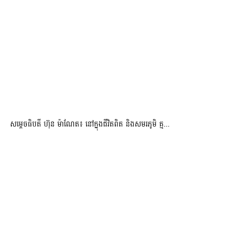
សម្តេចធិបតី ហ៊ុន ម៉ាណែត៖ នៅក្នុងជីវិតពិត និងសមរភូមិ គ្ម...