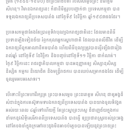
ម្រិត (១៩៥៥-១៩៦០) ជាព្រះវរាជបិតា របស់សម្តេចព្រះ នរោត្តម
សីហនុ។ វិមានឯករាជ្យនេះ ក៏ជានិមិត្តរូបបញ្ជាក់ថា ប្រទេសកម្ពុជា បាន
ទទួលឯករាជ្យពីប្រទេសបារាំង នៅថ្ងៃទី៩ ខែវិច្ឆិកា ឆ្នាំ១៩៥៣ផងដែរ។
ប្រទេសកម្ពុជាតែងតែប្រារព្ធទិវាបុណ្យឯករាជ្យជាតិនេះ ដែលមានពិធី
ប្រទានភ្លើងទៀនជ័យ រំឭកគុណអ្នកស្នេហាជាតិ ដែលបានពលីជីវិត ដើម្បី
ឯករាជ្យពីពួកអាណានិគមបារាំង ហើយពិធីបុណ្យត្រូវបានធ្វើឡើងជារៀង
រាល់ឆ្នាំ នៅថ្ងៃទី៩ ខែវិច្ឆិកា និងបញ្ចប់នៅថ្ងៃទី១១ វិច្ឆិកា ជាកំណត់។
ថ្ងៃ៩ វិច្ឆិកានេះ រាជរដ្ឋាភិបាលកម្ពុជា បានអនុញ្ញាតឲ្យ សិស្សានុសិស្ស
និស្សិត កម្មករ និយោជិត និងមន្ត្រីរាជការ បានឈប់សម្រាកផងដែរ ដើម្បី
ចូលរួមអបអរសាទរ។
បើទោះបីព្រះមហាវីរក្សត្រ ព្រះបាទសម្តេច ព្រះនរោត្តម សីហនុ ជាតួអង្គដ៏
សំខាន់ក្នុងការតស៊ូទាមទារឯករាជ្យពីប្រទេសបារាំង បានយាងចូលទិវង្គត
អស់រយៈពេល ៤ឆ្នាំទៅហើយក្តី តែព្រះស្នាព្រះហស្ថ ដ៏ជាញជ័យក្នុងការ
នាំមកនូវសិទ្ធិសេរីភាពពីប្រទេសបារាំង បានធ្វើ ឲ្យប្រជារាស្រ្តរបស់ព្រះអង្គ
នៅតែចងចាំក្នុងក្រអៅបេះដូងមិនអាចបំភ្លេចបានឡើយនូវព្រះរាជព្រះ