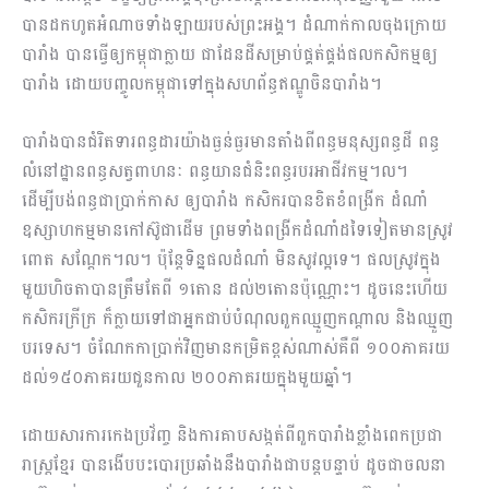
បានដកហូតអំណាចទាំងឡាយរបស់ព្រះអង្គ។ ដំណាក់កាលចុងក្រោយ
បារាំង បានធ្វើឲ្យកម្ពុជាក្លាយ ជាដែនដីសម្រាប់ផ្គត់ផ្គង់ផលកសិកម្មឲ្យ
បារាំង ដោយបញ្ចូលកម្ពុជាទៅក្នុងសហព័ន្ធឥណ្ឌូចិនបារាំង។
បារាំងបានជំរិតទារពន្ធដារយ៉ាងធ្ងន់ធ្ងរមានតាំងពីពន្ធមនុស្សពន្ធដី ពន្ធ
លំនៅដ្ឋានពន្ធសត្វពាហនៈ ពន្ធយានជំនិះពន្ធរបរអាជីវកម្ម។ល។
ដើម្បីបង់ពន្ធជាប្រាក់កាស ឲ្យបារាំង កសិករបានខិតខំពង្រីក ដំណាំ
ឧស្សាហកម្មមានកៅស៊ូជាដើម ព្រមទាំងពង្រីកដំណាំដទៃទៀតមានស្រូវ
ពោត សណ្ដែក។ល។ ប៉ុន្តែទិន្នផលដំណាំ មិនសូវល្អទេ។ ផលស្រូវក្នុង
មួយហិចតាបានត្រឹមតែពី ១តោន ដល់២តោនប៉ុណ្ណោះ។ ដូចនេះហើយ
កសិករក្រីក្រ ក៏ក្លាយទៅជាអ្នកជាប់បំណុលពួកឈ្មួញកណ្ដាល និងឈ្មួញ
បរទេស។ ចំណែកកាប្រាក់វិញមានកម្រិតខ្ពស់ណាស់គឺពី ១០០ភាគរយ
ដល់១៥០ភាគរយជួនកាល ២០០ភាគរយក្នុងមួយឆ្នាំ។
ដោយសារការកេងប្រវ័ញ្ច និងការគាបសង្កត់ពីពួកបារាំងខ្លាំងពេកប្រជា
រាស្ត្រខ្មែរ បានងើបបះបោរប្រឆាំងនឹងបារាំងជាបន្តបន្ទាប់ ដូចជាចលនា