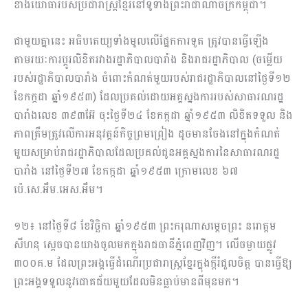
ខាងយោធារបស់ប្រជារាស្ត្រខ្មែរនៅទូទាំងព្រះរាជាណាចក្រកម្ពុជា។
ជាមួយគ្នានេះ អធិបតេយ្យទាំងមូលលើផ្នែកការទូត ត្រូវបានធ្វើឡើង
តាមរយៈការប្ដូរលិខិតរវាងរដ្ឋាភិបាលបារាំង និងរាជរដ្ឋាភិបាល (ចម្លើយ
របស់រដ្ឋាភិបាលបារាំង ចំពោះកំណត់មួយរបស់រាជរដ្ឋាភិបាលនៅថ្ងៃទី១២
ខែកក្កដា ឆ្នាំ១៩៥៣) ដែលប្រគល់ដោយអគ្គស្នងការរបស់សាធារណរដ្ឋ
បារាំងលេខ ៣៩៣អ៊ែ ចុះថ្ងៃទី២៤ ខែកក្កដា ឆ្នាំ១៩៥៣ លិខិតទទួល និង
ភាពត្រឹមត្រូវលើការអនុវត្តន៍កិច្ចព្រមព្រៀង ដូចមានចែងនៅក្នុងកំណត់
មួយសម្រាប់រាជរដ្ឋាភិបាលដែលប្រគល់ជូនអគ្គស្នងការនៃសាធារណរដ្ឋ
បារាំង នៅថ្ងៃទី២៧ ខែកក្កដា ឆ្នាំ១៩៥៣ ក្រោមលេខ ៦៧
ប៉េ.សេ.អឹម.អេស.អឹម។
១២៖ នៅថ្ងៃទី៨ ខែវិច្ឆិកា ឆ្នាំ១៩៥៣ ព្រះករុណាសម្ដេចព្រះ នរោត្តម
សីហនុ ស្ដេចបានយាងចូលមកក្នុងរាជធានីភ្នំពេញវិញ។ លើចម្ងាយផ្លូវ
៣០០គ.ម ដែលព្រះអង្គធ្វើដំណើរប្រជារាស្ត្រខ្មែរក្នុងក្ដីរំជួលចិត្ត បានធ្វើឱ្យ
ព្រះអង្គទទួលនូវជោគជ័យមួយដែលមិនធ្លាប់មានពីមុនមក។