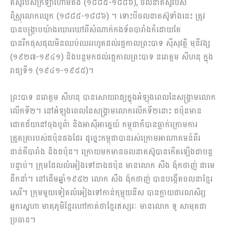
តស៊ូរបស់ក្រឡាហោមគង់ (១៨៨៥-១៨៨៦), ចលនាតស៊ូរបស់
ពិស្ណុលោកឈូក (១៨៨៥-១៨៨៦) ។ ទោះបីចលនាតស៊ូទាំងនេះ ត្រូវ
បានបង្ក្រាបយ៉ាងឃោរឃៅពីសំណាក់កងទ័ពបារាំងក៏ដោយតែ
បានរីកផុសផុលមិនឈប់ឈររហូតដល់រជ្ជកាលព្រះបាទ ស៊ីសុវត្ថិ មុនីវង្ស
(១៩២៧-១៩៤១) និងបន្តមកដល់រជ្ជកាលព្រះបាទ នរោត្តម សីហនុ ក្នុង
រាជ្យទី១ (១៩៤១-១៩៥៥)។
ព្រះបាទ នរោត្តម សីហនុ បានសោយរាជ្យក្នុងអំឡុងពេលនៃសង្គ្រាមលោក
លើកទី២។ នៅអំឡុងពេលនៃសង្រ្គាមលោកលើកទី២នោះ ជប៉ុនមាន
ជោគជ័យនៅចុងបូព៌ា និងអាស៊ីអាគ្នេយ៍ កម្ពុជាក៏បានធ្លាក់ក្រោមការ
ត្រួតត្រារបស់ជប៉ុនផងដែរ ដូច្នេះកម្ពុជាបានរស់ក្រោមអាណាគមន៍ពីរ
ជាន់គឺបារាំង និងជប៉ុន។ ក្រោយមកមានចលនាតស៊ូបានកើតឡើងជាបន្ត
បន្ទាប់។ ក្រុមដែលលំអៀងទៅខាងជប៉ុន មានលោក សឺង ង៉ុកថាញ់ ជាមេ
ដឹកនាំ។ នៅដើមឆ្នាំ១៩៥២ លោក សឺង ង៉ុកថាញ់ បានបង្កើតចលនាខ្មែរ
សេរី។ ក្រុមមួយទៀតលំអៀងទៅកាន់កុម្មុយនីស បានក្លាយជារណសិរ្ស
អ្នកស្នេហា មាតុភូមិខ្មែរហៅកាត់ថាខ្មែរឥស្សរៈ មានលោក ទូ សាមុតជា
ប្រធាន។