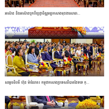
អាស៊ាន និងអាស៊ានបូកបីប្តេជ្ញាចិត្តរួមគ្នាកសាងមុខងារសាធា...
សម្ដេចធិបតី ហ៊ុន ម៉ាណែត៖ កម្ពុជាកសាងប្រទេសពីបាតដៃទទេ ក្...