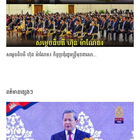
សម្ដេចធិបតី ហ៊ុន ម៉ាណែត៖ កិច្ចប្រជុំរដ្ឋមន្ត្រីមុខងារសា...
ពត៌មានផ្សេងៗ