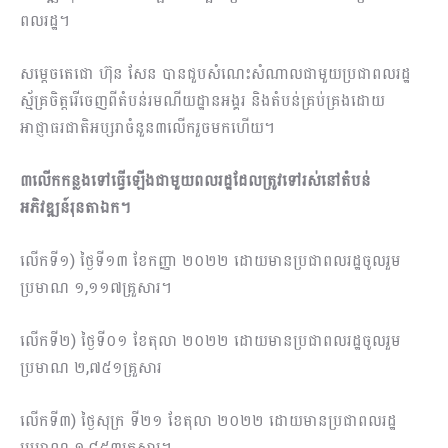
ពលរដ្ឋ។
សម្តេចតេជោ ហ៊ុន សែន បានជួបសំណេះសំណាលជាមួយ​ប្រជាពលរដ្ឋ
ស្ម័គ្រចិត្ត​រើចេញ​ពីតំបន់​រមណីយ​ដ្ឋាន​អង្គរ និងតំបន់គ្រប់គ្រងដោយ
អាជ្ញាធរជាតិអប្សរាចំនួន៣លើករួចមកហើយ។
៣លើកកន្លងទៅធ្វើឡើងជាមួយពលរដ្ឋដែលត្រូវទៅរស់នៅតំបន់
អភិវឌ្ឍន៍រុនតាឯក។
លើកទី១) ថ្ងៃទី១៣ ខែកញ្ញា ២០២២ ដោយមានប្រជាពលរដ្ឋចូលរួម
ប្រមាណ ១,១១៧គ្រួសារ។
លើកទី២) ថ្ងៃទី០១ ខែតុលា ២០២២ ដោយមានប្រជាពលរដ្ឋចូលរួម
ប្រមាណ ២,៧៥១គ្រួសារ
លើកទី៣) ថ្ងៃសុក្រ ទី២១ ខែតុលា ២០២២ ដោយមានប្រជាពលរដ្ឋ
ប្រមាណ ១,៨៥៣គ្រួសារ។