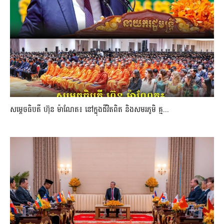
សម្តេចធិបតី ហ៊ុន ម៉ាណែត៖ នៅក្នុងជីវិតពិត និងសមរភូមិ គ្ម...