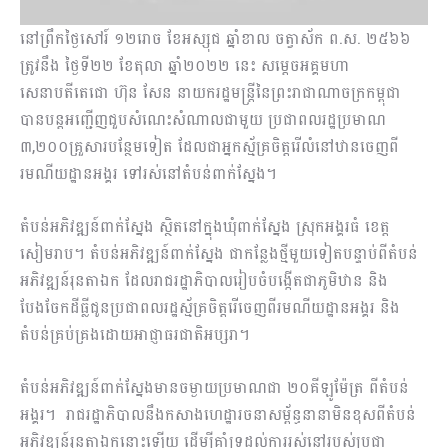
នៅព្រឹកថ្ងៃសៅរ៍ ១២រោច ខែអស្សុជ ឆ្នាំខាល ចត្វាស័ក ព.ស. ២៥៦៦
ត្រូវនឹង ថ្ងៃទី២២ ខែតុលា ឆ្នាំ២០២២ នេះ សម្តេចអគ្គមហា
សេនាបតីតេជោ ហ៊ុន សែន នាយករដ្ឋមន្ត្រីនៃព្រះរាជាណាចក្រកម្ពុជា
បានបន្តអញ្ជើញជួបសំណេះសំណាលជាមួយ ប្រជាពលរដ្ឋប្រមាណ
៣,២០០គ្រួសារបន្ថែមទៀត ដែល​ជាអ្នកស្ម័គ្រចិត្តរើលំនៅឋានចេញពី
រមណីយដ្ឋានអង្គរ ទៅរស់នៅតំបន់ពាក់ស្នែង។
តំបន់អភិវឌ្ឍន៍ពាក់ស្នែង ស្ថិតនៅក្នុងឃុំពាក់ស្នែង ស្រុកអង្គរធំ ខេត្ត
សៀមរាប។ តំបន់អភិវឌ្ឍន៍ពាក់ស្នែង ជាកន្លែងថ្មីមួយទៀតបន្ទាប់ពីតំបន់
អភិវឌ្ឍន៍រុនតាឯក ដែលរាជរដ្ឋាភិបាលរៀបចំបង្កើតជាភូមិឋាន និង​
បែងចែកដីធ្លីជូនប្រជាពលរដ្ឋស្ម័គ្រចិត្តរើចេញពីរមណីយដ្ឋានអង្គរ និង
តំបន់​គ្រប់គ្រង​ដោយ​អាជ្ញាធរ​ជាតិអប្សរា។
តំបន់អភិវឌ្ឍន៍ពាក់ស្នែងមានចម្ងាយប្រមាណជា ២០គីឡូម៉ែត្រ ពីតំបន់
អង្គរ។ រាជរដ្ឋាភិបាល​នឹង​កសាង​ហេដ្ឋា​រចនាសម្ព័ន្ធនានាមិនខុសពីតំបន់
អភិវឌ្ឍន៍រុនតាឯកនោះឡើយ ដើម្បីគាំទ្រដល់ការ​រស់នៅ​របស់​ប្រជា