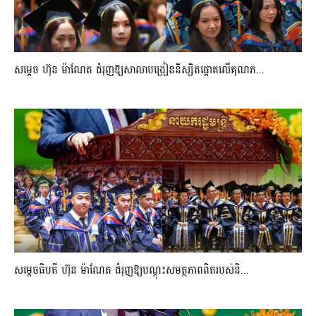
សម្តេច ហ៊ុន ម៉ាណែត ជំរុញឱ្យសាលាបង្រៀននិស្សិតផ្តោតលើគុណភ...
សម្តេចធិបតី ហ៊ុន ម៉ាណែត ជំរុញឱ្យបណ្តុះសមត្ថភាពពិតរបស់និ...