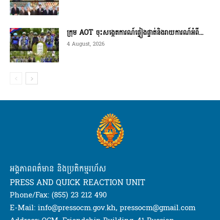
ក្រុម AOT ចុះសង្កេតការណ៍ផ្ទៀងផ្ទាត់និងរាយការណ៍អំពី...
4 August, 2026
អង្គភាពពត៌មាន និងប្រតិកម្មរហ័ស
PRESS AND QUICK REACTION UNIT
Phone/Fax: (855) 23 212 490
E-Mail: info@pressocm.gov.kh, pressocm@gmail.com