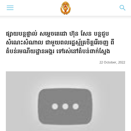
ផ្សាយបន្តផ្ទាល់ សម្តេចតេជោ ហ៊ុន សែន បន្តជួប
សំណេះសំណាល ជាមួយពលរដ្ឋស្ម័គ្រចិត្តរើចេញ ពី
តំបន់រមណីយដ្ឋានអង្គរ ទៅរស់នៅតំបន់ពាក់ស្នែង
22 October, 2022