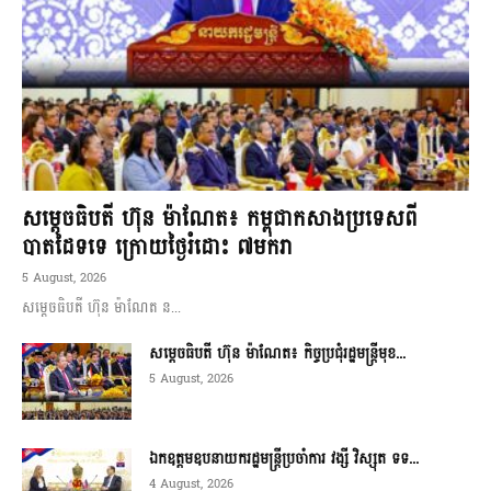
សម្ដេចធិបតី ហ៊ុន ម៉ាណែត៖ កម្ពុជាកសាងប្រទេសពី
បាតដៃទទេ ក្រោយថ្ងៃរំដោះ ៧មករា
5 August, 2026
សម្ដេចធិបតី ហ៊ុន ម៉ាណែត ន...
សម្ដេចធិបតី ហ៊ុន ម៉ាណែត៖ កិច្ចប្រជុំរដ្ឋមន្ត្រីមុខ...
5 August, 2026
ឯកឧត្តមឧបនាយករដ្ឋមន្ត្រីប្រចាំការ វង្សី វិស្សុត ទទ...
4 August, 2026