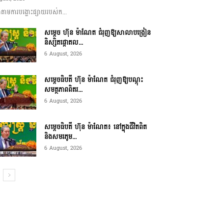
ាមការបង្ហោះផ្សាយរបស់ក...
សម្តេច ហ៊ុន ម៉ាណែត ជំរុញឱ្យសាលាបង្រៀន
និស្សិតផ្តោតល...
6 August, 2026
សម្តេចធិបតី ហ៊ុន ម៉ាណែត ជំរុញឱ្យបណ្តុះ
សមត្ថភាពពិតរ...
6 August, 2026
សម្តេចធិបតី ហ៊ុន ម៉ាណែត៖ នៅក្នុងជីវិតពិត
និងសមរភូម...
6 August, 2026