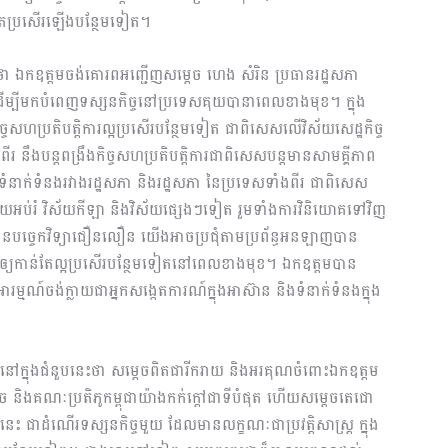
ន់តែប្រសើរឡើងបន្ថែមទៀត។
ថា ឯកឧត្តមចង់គោរពអញ្ជើញសម្ដេច ហេង សំរិន ប្រធានរដ្ឋសភា
ជា ដើម្បីមកបំពេញទស្សនកិច្ចនៅប្រទេសគុយបានាពេលខាងមុខ។ ក្នុង
្ចសហប្រតិបត្តិការល្អប្រសើរបន្ថែមទៀត ជាពិសេសលើវិស័យសេដ្ឋកិច្ច
ងបន្តពង្រឹងកិច្ចសហប្រតិបត្តិការជាពិសេសបន្តមានសាមគ្គីភាព
នាក់ទំនងរវាងរដ្ឋសភា និងរដ្ឋសភា នៃប្រទេសទាំងពីរ ជាពិសេស
ស័យអប់រំ វិស័យកីឡា និងវិស័យផ្សេងៗទៀត រួមទាំងការវិនិយោគទៅវិញ
ានបច្ចេកវិទ្យាជឿនលឿន យើងអាចប្រជុំតាមប្រព័ន្ធអនឡាញបាន
នងឲ្យកាន់តែល្អប្រសើរបន្ថែមទៀតនៅពេលខាងមុខ។ ឯកឧត្តមបាន
មណ៍ចង់ក្លាយជាអ្នកសង្កេតការណ៍ក្នុងអាស៊ាន និងទំនាក់ទំនងក្នុង
នៅក្នុងជំនួបនេះថា សម្ដេចពិតជារីករាយ និងអរគុណចំពោះឯកឧត្តម
 និងគណៈប្រតិភូកម្ពុជាយ៉ាងកក់ក្តៅជាទីបំផុត ហើយសម្ដេចតេជោ
ះ ជាដំណើរទស្សនកិច្ចមួយ ដែលមានលក្ខណៈជាប្រវត្តិសាស្ត្រ ក្នុង