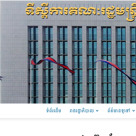
ទំព័រដើម
រាជរដ្ឋាភិបាល
ព័ត៌មានទូទៅ