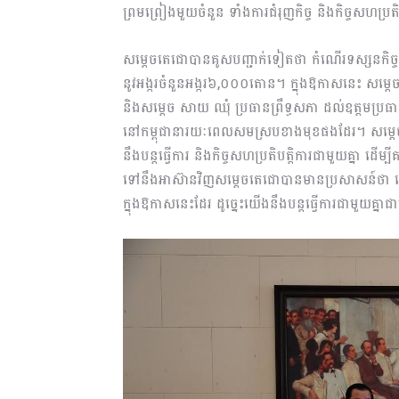
ព្រមព្រៀងមួយចំនួន ទាំងការជំរុញកិច្ច និងកិច្ចសហប្រត
សម្តេចតេជោបានគូសបញ្ជាក់ទៀតថា កំណើរទស្សនកិច្
នូវអង្ករចំនួនអង្ករ៦,០០០តោន។ ក្នុងឱកាសនេះ សម្ដេចក៏
និងសម្ដេច សាយ ឈុំ ប្រធានព្រឹទ្ធសភា ដល់ឧត្តមប្រ
នៅកម្ពុជានារយៈពេលសមស្របខាងមុខផងដែរ។ សម្ដេ
នឹងបន្តធ្វើការ និងកិច្ចសហប្រតិបត្តិការជាមួយគ្នា ដើម
ទៅនឹងអាស៊ានវិញសម្ដេចតេជោបានមានប្រសាសន៍ថា ដោយមា
ក្នុងឱកាសនេះដែរ ដូច្នេះយើងនឹងបន្តធ្វើការជាមួយគ្នា