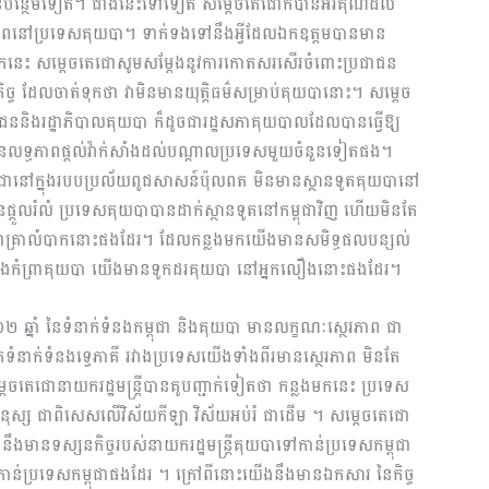
ុយបានបន្ថែមទៀត។ ជាងនេះទៅទៀត សម្តេចតេជោក៏បានអរគុណដល់
ានភាពនៅប្រទេសគុយបា។ ទាក់ទងទៅនឹងអ្វីដែលឯកឧត្តមបានមាន
្លងមកនេះ សម្តេចតេជោសូមសម្ដែងនូវការកោតសរសើរចំពោះប្រជាជន
កិច្ច ដែលចាត់ទុកថា វាមិនមានយុត្តិធម៌សម្រាប់គុយបានោះ។ សម្ដេច
ជននិងរដ្ឋាភិបាលគុយបា ក៏ដូចជារដ្ឋសភាគុយបាលដែលបានធ្វើឱ្យ
លទ្ធភាពផ្ដល់វ៉ាក់សាំងដល់បណ្ដាលប្រទេសមួយចំនួនទៀតផង។
្ពុជានៅក្នុងរបបប្រល័យពូជសាសន៍ប៉ុលពត មិនមានស្ថានទូតគុយបានៅ
បានផ្ដួលរំលំ ប្រទេសគុយបាបានដាក់ស្ថានទូតនៅកម្ពុជាវិញ ហើយមិនតែ
ជានាគ្រាលំបាកនោះផងដែរ។ ដែលកន្លងមកយើងមានសមិទ្ធផលបន្សល់
ក្មេងកំព្រាគុយបា យើងមានទូកដរគុយបា នៅអ្នកលឿងនោះផងដែរ។
ឆ្នាំ នៃទំនាក់ទំនងកម្ពុជា និងគុយបា មានលក្ខណៈស្ថេរភាព ជា
ទំនាក់ទំនងទ្វេភាគី រវាងប្រទេសយើងទាំងពីរមានស្ថេរភាព មិនតែ
េចតេជោនាយករដ្ឋមន្ត្រីបានគូបញ្ជាក់ទៀតថា កន្លងមកនេះ ប្រទេស
មនុស្ស ជាពិសេសលើវិស័យកីឡា វិស័យអប់រំ ជាដើម ។ សម្តេចតេជោ
នទស្សនកិច្ចរបស់នាយករដ្ឋមន្ត្រីគុយបាទៅកាន់ប្រទេសកម្ពុជា
កាន់ប្រទេសកម្ពុជាផងដែរ ។ ក្រៅពីនោះយើងនឹងមានឯកសារ នៃកិច្ច