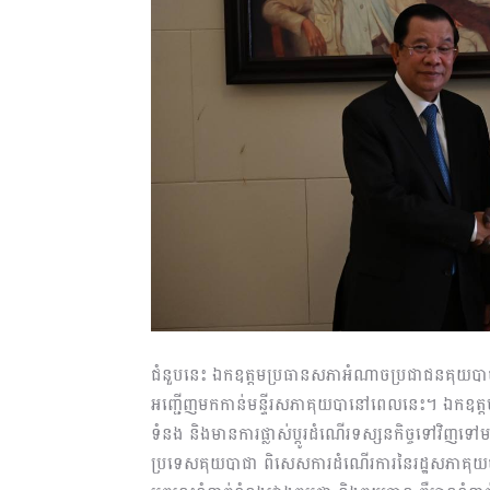
ជំនួបនេះ ឯកឧត្តមប្រធានសភាអំណាចប្រជាជនគុយបាប
អញ្ជើញមកកាន់មន្ទីរសភាគុយបានៅពេលនេះ។ ឯកឧត្តម
ទំនង និងមានការផ្លាស់ប្ដូរដំណើរទស្សនកិច្ចទៅវិញទ
ប្រទេសគុយបាជា ពិសេសការដំណើរការនៃរដ្ឋសភាគុយ