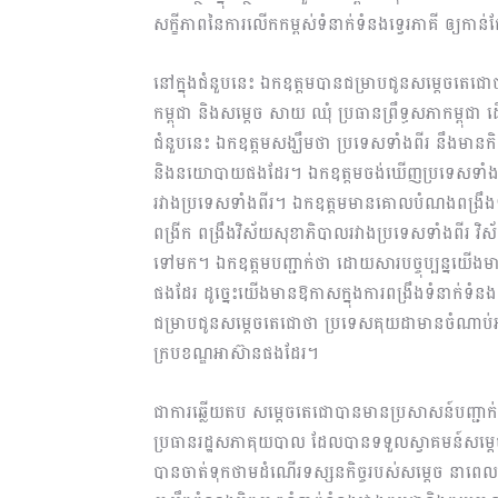
សក្ខីភាពនៃការលើកកម្ពស់ទំនាក់ទំនងទ្វេរភាគី ឲ្យកា
នៅក្នុងជំនួបនេះ ឯកឧត្តមបានជម្រាបជូនសម្តេចតេជោ
កម្ពុជា និងសម្ដេច សាយ ឈុំ ប្រធានព្រឹទ្ធសភាកម្ពុ
ជំនួបនេះ ឯកឧត្តមសង្ឃឹមថា ប្រទេសទាំងពីរ នឹងមានកិច
និងនយោបាយផងដែរ។ ឯកឧត្តមចង់ឃើញប្រទេសទាំងពីរ នឹ
រវាងប្រទេសទាំងពីរ។ ឯកឧត្តមមានគោលបំណងពង្រឹងទំ
ពង្រីក ពង្រឹងវិស័យសុខាភិបាលរវាងប្រទេសទាំងពីរ វិ
ទៅមក។ ឯកឧត្តមបញ្ជាក់ថា ដោយសារបច្ចុប្បន្នយើងម
ផងដែរ ដូច្នេះយើងមានឱកាសក្នុងការពង្រឹងទំនាក់ទំ
ជម្រាបជូនសម្ដេចតេជោថា ប្រទេសគុយដាមានចំណាប់អារម្
ក្របខណ្ឌអាស៊ានផងដែរ។
ជាការឆ្លើយតប សម្ដេចតេជោបានមានប្រសាសន៍បញ្ជាក់
ប្រធានរដ្ឋសភាគុយបាល ដែលបានទទួលស្វាគមន៍សម្ដេច
បានចាត់ទុកថាមដំណើរទស្សនកិច្ចរបស់សម្ដេច នាពេលនេ