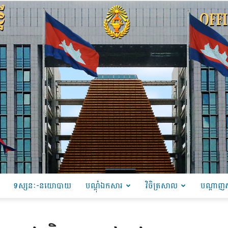
ទស្សនៈ-នយោបាយ
បណ្ដុំឯកសារ
វិចិត្រសាល
បណ្តាញស
PRU