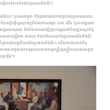
ិបត្តិការទំនាក់ទំនងនៃប្រទេសទាំងពីរ។
ចលើកនេះ ប្រទេសកម្ពុជា និងផ្ដល់ជាអំណោយជូនដល់ប្រទេសគុយបា
បានផ្តាំផ្ញើសួរសុខទុក្ខពីសំណាក់សម្ដេច ហេង សំរិន ប្រធានរដ្ឋសភា
ធានរដ្ឋសភាគុយបា និងក៏មានការអញ្ជើញឯកឧត្តមទៅបំពេញទស្សនកិច្ច
ចតេជោសង្ឃឹមថា តាមរយៈទំនាក់ទំនងសភានៃប្រទេសយើងទាំងពីរ
្បីគាំទ្រការងាររដ្ឋាភិបាលនៃប្រទេសទាំងពីរ។ ហើយការងារពាក់ព័ន្ធ
នវត្តមានឯកឧត្តមឧបនាយករដ្ឋមន្ត្រីរដ្ឋមន្ត្រីការបរទេសកម្ពុជា
ជាបន្តទៀត៕