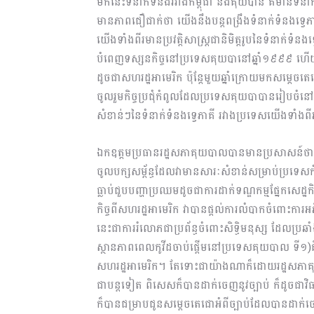
មកនេះទំនាក់ទំនងរវាងកម្ពុជា និងគុយបាន គឺមានទំនាក
មានភាពជឿជាក់ថា យើងនឹងបន្តពង្រឹងទំនាក់ទំនងទ្វេភា
យើងទាំងពីរមានប្រវត្តិសាស្ត្រជានិមិត្តរូបនៃទំនាក់ទ
បំពេញទស្សនកិច្ចនៅប្រទេសគុយបានៅឆ្នាំ១៩៩៩ ហើ
ដូចជាសហរដ្ឋអាមេរិក ប៉ុន្តែមួយឆ្នាំក្រោយមកសម្ដេច
ចូលរួមកិច្ចប្រជុំកំពូលដែលប្រទេសគុយបាបានរៀ
សំខាន់ៗនៃទំនាក់ទំនងទ្វេភាគី រវាងប្រទេសយើងទាំងពី
ឯកឧត្តមប្រធានរដ្ឋសភាគុយបាលបានមានប្រសាសន៍ថា 
ចូលបក្សសម្ព័ន្ធដែលវាមានសារៈសំខាន់សម្រាប់ប្រទេ
ធ្លាប់ជួបបញ្ហាប្រឈមដូចជាការដាក់ទណ្ឌកម្មផ្នែកសេដ្ឋក
កិច្ចពីសហរដ្ឋអាមេរិក វាបានផ្ដល់ការលំបាកចំពោះកា
នេះជាការរំលោភជាប្រព័ន្ធចំពោះសិទ្ធិមនុស្ស ដែលប្
ស្ថានភាពពេលកូវីដចាប់ផ្ដើមនៅប្រទេសគុយបាល ទី១)គឺ
សហរដ្ឋអាមេរិក។ តែទោះជាយ៉ាងណាក៏ដោយរដ្ឋសភាគុយបាន 
ជាបន្តទៀត ពិសេសក៏បានដាក់ចេញនូវច្បាប់ ក៏ដូចជាវិធ
ក៏បានជម្រាបជូនសម្ដេចតេជោអំពីច្បាប់ដែលបានដាក