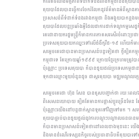
ការរឹតចំណងមិត្តភាពទំនាក់ទំនងរវាងកម្ពុជានិងគ
គុយបាដែលបានធ្វើការចែករំលែកនូវព័ត៌មានអំពីស្ថ
ប្រសាសន៍ពីទំនាក់ទំនងរវាងកម្ពុជា និងអង្គុយបាកន
គុយបាដែលបន្តប្រឆាំងអ្វីដែលជាការដាក់ទណ្ឌកម្មសេដ្ឋ
តេជោនាយករដ្ឋមន្ត្រីក៏មានការកោតសរសើរចំពោះប្រជា
ប្រទេសគុយបាយកឈ្នះទៅលើជំងឺកូវីដ-១៩ ហើយក៏មាន
សម្ដេចតេជោបានមានប្រសាសន៍បន្តទៀតថា ថ្វីត្បិតកម
កម្ពុជាទេ តែក្រោយឆ្នាំ១៩៩៩ ក្រោយខ្មែរក្រហមត្រូវ
ប៉ុណ្ណោះ ប្រទេសគុយបា ក៏បានជួយដល់ប្រទេសកម្ពុ
ទុកជាឈ្មោះមួយចំនួនដូច ជាស្ករគុយបា មជ្ឈមណ្ឌល
សម្តេចតេជោ ហ៊ុន សែន បានគូសបញ្ជាក់ថា រយៈពេល៦២ 
ពិសេសនយោបាយ ត្បិតតែមានការផ្លាស់ប្ដូរច្រើនមែន តែ
ប៉ុណ្ណោះយើងនៅបន្តដាក់ស្ថានទូតទៅវិញទៅមក ។ សម្ត
គុយបាធ្លាប់បានជួយផ្តល់នូវការបណ្ដុះបណ្ដាលធនធាន
ក៏បានមានប្រសាសន៍ទៀតថានៅពេលខាងមុខនេះ យើងនឹងមា
និងមានដំណើរទស្សនកិច្ចរបស់ប្រធានាធិបតីគុយបាទៅ