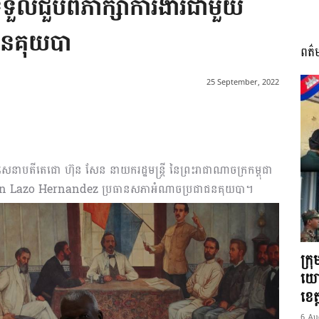
ទួលជួបពិភាក្សាការងារជាមួយ
ជនគុយបា
ពត៌
I
25 September, 2022
អង្គ
សេនាបតីតេជោ ហ៊ុន សែន នាយករដ្ឋមន្ត្រី នៃព្រះរាជាណាចក្រកម្ពុជា
eban Lazo Hernandez ប្រធានសភាអំណាចប្រជាជនគុយបា។
ភាព​
ក្រ
យោ
ខេត្
6 Au