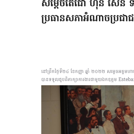
សម្ដេចតេជោ ហ៊ុន សែន ទ
ប្រធានសភាអំណាចប្រជា
នៅព្រឹកថ្ងៃទី២៤ ខែកញ្ញា ឆ្នាំ ២០២២ សម្ដេចអគ្គមហា
បានទទួលជួបពិភាក្សាការងារជាមួយឯកឧត្តម Est