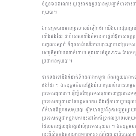
ចំនួន៦០ឯណោះ ដូច្នេះឯកឧត្តមបានគូបញ្ជាក់ថាទោះជា
គុយបា។
ឯកឧត្តមបានមានប្រសាសន៍ទៀតថា យើងបានផ្សារភ្ជាប់
យើងផងដែរ ជាពិសេសយើងក៏មានការផ្ដល់ឱកាសឲ្យប្រ
លក្ខណៈច្បាប់ ក៏ដូចជាដំណើរការបោះឆ្នោតនៅប្រទេ
សេដ្ឋកិច្ចយ៉ាងណាក៏ដោយ ក្នុងនោះចំនួន៩៥% នៃអ្ន
ប្រជាជនគុយបា។
ទាក់ទងទៅនឹងទំនាក់ទំនងរវាងកម្ពុជា និងអង្គុយបាឯក
ផងដែរ ។ ឯកឧត្តមក៏បានថ្លែងអំណរគុណចំពោះសម្ដេចតេជោ
ប្រទេសគុយបា។ អ្វីត្បិតតែប្រទេសគុយបាលត្រូវបានទទ
ប្រទេសកម្ពុជានៅតែបន្តសហការ និងធ្វើការជាមួយគុយ
ព័ត៌មានពីប្រទេសគុយបា ត្បិតមានប្រព័ន្ធការផ្សព្វផ្សាយ
ប្រទេសកម្ពុជាកន្លងមកនេះនៅតែគាំទ្រដល់ប្រទេសគុយប
ដែលបានផ្ដល់នូវអង្ករដល់ប្រទេសគុយបា ។ ឯកឧត្តមបាន
នេះគឺស្ថិតក្នុងស្ថានភាពមួយមានខ្ពស់បំផុត ជាពិ