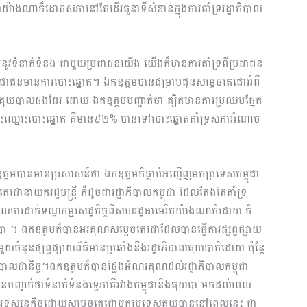
យ៉ាងណាក៏ដោតសភានៅតែដើរតួនាទីសំខាន់ក្នុងការគាំទ្ររដ្ឋាភិបាល
នូវទំនាក់ទំនង ជាមួយប្រជាជនយើង យើងក៏មានការគាំទ្រពីប្រជាជន
ជាជនមានការបោះឆ្នោត។ ឯកឧត្តមបានជម្រាបជូនសម្ដេចតេជោអំពី
សគុយបាលផងដែរ ដោយ ឯកឧត្តមបញ្ជាក់ថា ត្បិតមានការប្រឈមផ្នែក
កចុះឈ្មោះបោះឆ្នោត គឺមាន៩២% បានទៅបោះឆ្នោតគាំទ្រសភាអំណាច
ឧត្តមបានមានប្រសាសន៍ថា ឯកឧត្តមក៏ធ្លាប់អញ្ជើញមកប្រទេសកម្ពុជា
នាយករដ្ឋមន្ត្រី ក៏ដូចជារដ្ឋាភិបាលកម្ពុជា ដែលតែងតែគាំទ្រ
ួលការដាក់ទណ្ឌកម្មសេដ្ឋកិច្ចពីសហរដ្ឋអាមេរិកយ៉ាងណាក៏ដោយ ក៏
បា ។ ឯកឧត្តមក៏បានអរគុណសម្ដេចតេជោដែលបានធ្វើការផ្សព្វផ្សាយ
មួយចំនួនផ្សព្វផ្សាយព័ត៌មានប្រឆាំងនឹងរដ្ឋាភិបាលគុយបាក៏ដោយ ប៉ុន្តែ
ាលជានិច្ច។ឯកឧត្តមក៏បានថ្លែងអំណរគុណដល់រដ្ឋាភិបាលកម្ពុជា
បញ្ជាក់ថាទំនាក់ទំនងទ្វេភាគីរវាងកម្ពុជានិងគុយបា មកដល់ពេល
សេសការទស្សនកិច្ចដោយសម្ដេចតេជោមកប្រទេសគុយបាននៅពេលនេះ ជា