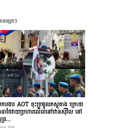
មានផ្សេងៗ
ុមការងារ AOT ចុះប្រមូលភស្តុតាង ក្រោយ
ធាថៃវាយប្រហារលើលំនៅឋានស៊ីវិល នៅ
តព្រ...
gust, 2026