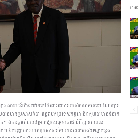
យោងត
ព័ត៌មាន​
និង
ប្រតិកម្ម
ានស្វាគមន៍យ៉ាងកក់កក្តៅចំពោះវត្តមានរបស់សម្ដេចតេជោ ដែលបាន
បានមានប្រសាសន៍ថា កន្លងមកប្រទេសកម្ពុជា និងគុយបាមានទំនាក់
ៅមក។ ឯកឧត្តមក៏បានជម្រាបជូនសម្ដេចតេជោអំពីស្ថានភាពនៃ
រហ័ស
បា។ ឯកឧត្តមបានមាសប្រសាសន៍ថា រយៈពេលជាង៦២ឆ្នាំកន្លង