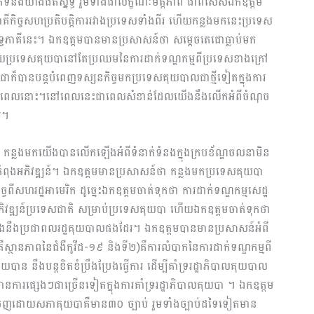
់ទំនងយ៉ាងជិតស្និទ្ធ រួមទាំងជាលក្ខណៈមិត្តភាព ជាពិសេសឯកឧត្តម
គីកិច្ចសហប្រតិបត្តិការរវាងប្រទេសទាំងពីរ ហើយកន្លងមកនេះប្រទេស
ំនងទ្វេភាគីនេះ។ ឯកឧត្តមបានមានប្រសាសន៍ថា សម្ដេចតេជោធ្លាប់មក
យប្រទេសគុយបានៅតែប្រឈមនៃការដាក់ទណ្ឌកម្មពីប្រទេសខាងក្រៅ
តេជោក៏បានបន្តបំពេញទស្សនកិច្ចមកប្រទេសគុយបាលជាថ្មីទៀតក្នុងការ
បចំនៅពេលនោះ។នៅពេលនេះជាពេលសំខាន់ដែលយើងនឹងលើកអំពីចំណុច
រ។
កន្លងមកយើងបានលើកឡើងអំពីទំនាក់ទំនងក្នុងក្របខ័ណ្ឌចលនាមិន
សកំពុងអភិវឌ្ឍន៍។ ឯកឧត្តមមានប្រសាសន៍ថា កន្លងមកប្រទេសគុយបា
ិច្ចពីសហរដ្ឋអាមេរិក ដូច្នេះឯកឧត្តមចាត់ទុកថា ការដាក់ទណ្ឌកម្មសេដ្ឋ
រអភិវឌ្ឍន៍ប្រទេសជាតិ សម្រាប់ប្រទេសគុយបា ហើយឯកឧត្តមចាត់ទុកថា
រឆាំងនឹងប្រជាពលរដ្ឋគុយបាលផងដែរ។ ឯកឧត្តមបានមានប្រសាសន៍អំពី
ស្ថានភាពនៃជំងឺកូវីដ-១៩ និងទី២)គឺការលំបាកនៃការដាក់ទណ្ឌកម្មពី
នឹងបន្តខិតខំប្រឹងប្រែងធ្វើការ ដើម្បីគាំទ្ររដ្ឋាភិបាលគុយបាល
ានការផ្សេងៗជាច្រើនទៀតក្នុងការគាំទ្ររដ្ឋាភិបាលគុយបា ។ ឯកឧត្តម
់ចេញដោយសភាគុយបាគឺមាន៣០ ច្បាប់ រួមទាំងច្បាប់ដទៃទៀតមាន