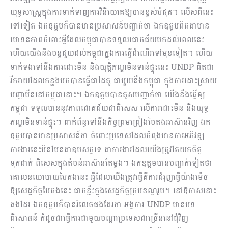
យុទ្ធសាស្ត្រក្នុងការទាក់ទាញការវិនិយោគឱ្យបានខ្ពស់បំផុត។ លើសពីនេះ
ទៅទៀត ឯកឧត្តមក៏បានមានប្រសាសន៍បញ្ជាក់ថា ឯកឧត្តមពិតជាមាន
មោទនភាពចំពោះអ្វីដែលកម្ពុជាបានទទួលជោគជ័យមកដល់ពេលនេះ
ហើយយើងនឹងបន្តជួយដល់កម្ពុជាក្នុងការធ្វើដំណើរទៅមុខទៀត។ ហើយ
ទាក់ទងទៅនឹងការដោះមីន និងយុត្តិភណ្ឌមិនទាន់ផ្ទុះនេះ UNDP ពិតជា
រីករាយដែលកន្លងមកបានធ្វើជាដៃគូ ជាមួយនឹងកម្ពុជា ក្នុងការដោះស្រាយ
បញ្ហាមីននៅកម្ពុជានោះ។ ឯកឧត្តមបានគូសបញ្ជាក់ថា យើងនឹងធ្វើឲ្យ
កម្ពុជា ទទួលបាននូវភាពជោគជ័យជាពិសេស លើការដោះមីន និងយុទ្ធ
ភណ្ឌមិនទាន់ផ្ទុះ។ ពាក់ព័ន្ធទៅនឹងកិច្ចព្រមព្រៀងបៃតងអាស៊ានវិញ ឯក
ឧត្តមបានមានប្រសាសន៍ថា ចំពោះប្រទេសដែលកំពុងមានការអភិវឌ្ឍ
ការងារនេះមិនមែនជាឧបសគ្គទេ ជាការងារដែលយើងត្រូវតែយកចិត្ត
ទុកដាក់ ពិសេសក្នុងតំបន់អាស៊ានតែម្ដង។ ឯកឧត្តមបានបញ្ជាក់ទៀតថា
គោលនយោបាយបៃតងនេះ អ្វីដែលយើងត្រូវធ្វើគឺការជំរុញធ្វើយ៉ាងម៉េច
ឱ្យសេដ្ឋកិច្ចបៃតងនេះ ជាគន្លឹះក្នុងសេដ្ឋកិច្ចក្របខណ្ឌរួម។ នៅឱកាសនោះ
ផងដែរ ឯកឧត្តមក៏បានរំលេចផងដែរថា អង្គការ UNDP មានបទ
ពិសោធន៍ ក៏ដូចជាធ្វើការជាមួយបណ្ដាប្រទេសជាច្រើននៅជុំវិញ