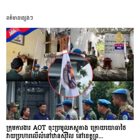
ពត៌មានផ្សេងៗ
ក្រុមការងារ AOT ចុះប្រមូលភស្តុតាង ក្រោយយោធាថៃ
វាយប្រហារលើលំនៅឋានស៊ីវិល នៅខេត្តព្រ...