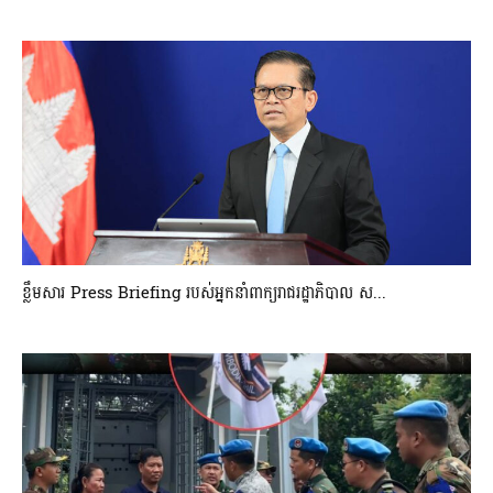
ខ្លឹមសារ Press Briefing របស់អ្នកនាំពាក្យរាជរដ្ឋាភិបាល ស...