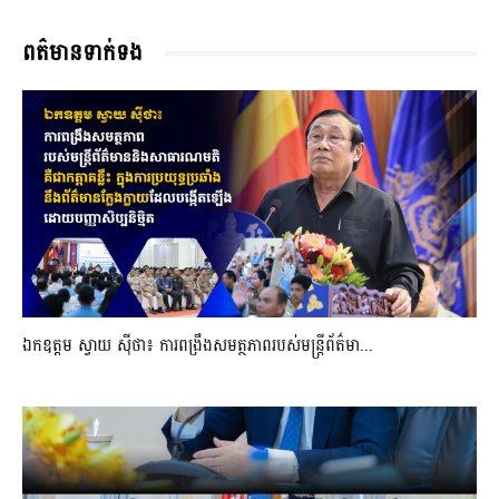
ពត៌មានទាក់ទង
ឯកឧត្តម ស្វាយ ស៊ីថា៖ ការពង្រឹងសមត្ថភាពរបស់មន្ត្រីព័ត៌មា...