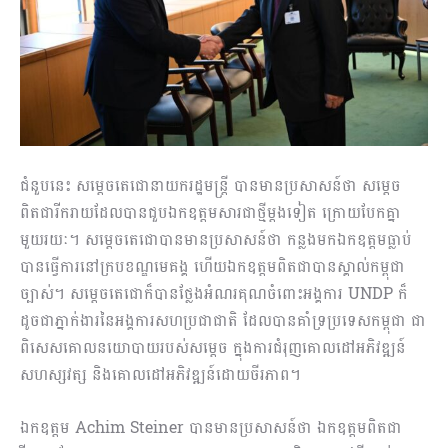
ជំនួបនេះ សម្ដេចតេជោនាយករដ្ឋមន្ត្រី បានមានប្រសាសន៍ថា សម្ដេច
ពិតជារីករាយដែលបានជួបឯកឧត្តមសារជាថ្មីម្ដងទៀត ក្រោយបែកគ្នា
មួយរយៈ។ សម្ដេចតេជោបានមានប្រសាសន៍ថា កន្លងមកឯកឧត្តមធ្លាប់
បានធ្វើការនៅក្របខណ្ឌមេគង្គ ហើយឯកឧត្តមពិតជាបានស្គាល់កម្ពុជា
ច្បាស់។ សម្ដេចតេជោក៏បានថ្លែងអំណរគុណចំពោះអង្គការ UNDP ក៏
ដូចជាភ្នាក់ងារនៃអង្គការសហប្រជាជាតិ ដែលបានគាំទ្រប្រទេសកម្ពុជា ជា
ពិសេសគោលនយោបាយរបស់សម្ដេច ក្នុងការជំរុញគោលដៅអភិវឌ្ឍន៍
សហស្សវត្ស និងគោលដៅអភិវឌ្ឍន៍ដោយចីរភាព។
ឯកឧត្តម Achim Steiner បានមានប្រសាសន៍ថា ឯកឧត្តមពិតជា