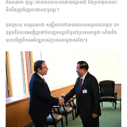
ពិភពលោក ដូច្នេះ គោលនយោបាយដោយឈ្លាសវៃ និងប្រសិទ្ធភាពនេះ
គឺយើងត្រូវជំរុញការងារនេះរួមគ្នា។
ចុងក្រោយ សម្ដេចតេជោ សង្ឃឹមថានៅពេលវេលាសមស្របណាមួយ ឯក
ឧត្តមនឹងបានអញ្ជើញទៅបំពេញទស្សនកិច្ចនៅប្រទេសកម្ពុជា ហើយនឹង
បានឃើញពីការអភិវឌ្ឍរបស់ប្រទេសកម្ពុជាផងដែរ៕