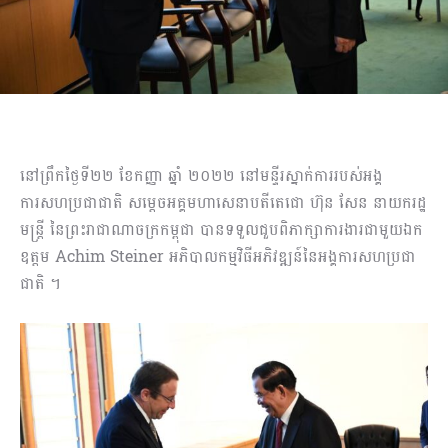
នៅព្រឹកថ្ងៃទី២២ ខែកញ្ញា ឆ្នាំ ២០២២ នៅមន្ទីរស្នាក់ការរបស់អង្គ
ការសហប្រជាជាតិ សម្ដេចអគ្គមហាសេនាបតីតេជោ ហ៊ុន សែន នាយករដ្ឋ
មន្ត្រី នៃព្រះរាជាណាចក្រកម្ពុជា បានទទួលជួបពិភាក្សាការងារជាមួយឯក
ឧត្តម Achim Steiner អភិបាលកម្មវិធីអភិវឌ្ឍន៍នៃអង្គការសហប្រជា
ជាតិ ។