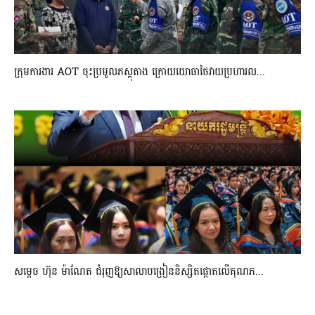
ក្រុមការងារ AOT ចុះប្រមូលភស្តុតាង ក្រោយយោធាថៃវាយប្រហារល...
សម្តេច ហ៊ុន ម៉ាណែត ជំរុញឱ្យសាលាបង្រៀននិស្សិតផ្តោតលើគុណភ...