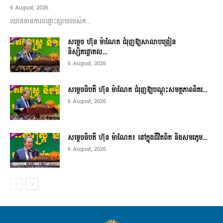
6 August, 2026
យោងតាមការបង្ហោះផ្សាយរបស់ក...
សម្តេច ហ៊ុន ម៉ាណែត ជំរុញឱ្យសាលាបង្រៀន
និស្សិតផ្តោតល...
6 August, 2026
សម្តេចធិបតី ហ៊ុន ម៉ាណែត ជំរុញឱ្យបណ្តុះសមត្ថភាពពិតរ...
6 August, 2026
សម្តេចធិបតី ហ៊ុន ម៉ាណែត៖ នៅក្នុងជីវិតពិត និងសមរភូម...
6 August, 2026