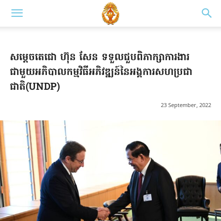
សម្ដេចតេជោ ហ៊ុន សែន ទទួលជួបពិភាក្សាការងារ
ជាមួយអភិបាលកម្មវិធីអភិវឌ្ឍន៍នៃអង្គការសហប្រជា
ជាតិ(UNDP)
23 September, 2022