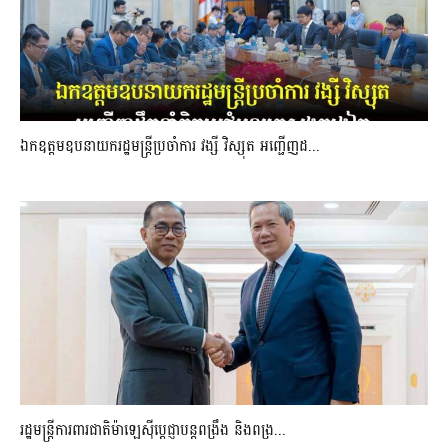
ឯកឧត្តមឧបនាយករដ្ឋមន្រ្តីប្រចាំការ វង្សី វិស្សុត អញ្ជើញដ...
រដ្ឋមន្ត្រីការពារជាតិម៉ាឡេស៊ីប្ដេជ្ញាបន្តពង្រឹង និងពង្រ...