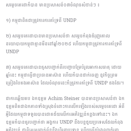
សម្ដេចតេជោក៏បាន មានប្រសាសន៍០៣ចំណុចសំខាន់ៗ ៖
១) កម្ពុជាពិតជាត្រូវការការគាំទ្រពី UNDP
២) សម្ដេចតេជោបានមានប្រសាសន៍ថា សម្ដេចកំពុងជំរុញគោល
នយោបាយកម្ពុជាគ្មានមីននៅឆ្នាំ២០២៥ ហើយកម្ពុជាត្រូវការការគាំទ្រពី
UNDP
៣) សម្ដេចតេជោបានគូសបញ្ជាក់ពីរបញ្ហាបម្រែបំរួលអាកាសធាតុ ដោយ
ឆ្នាំនេះ កម្ពុជាធ្វើជាប្រធានអាស៊ាន ហើយក៏បានដាក់ចេញ នូវកិច្ចព្រម
ព្រៀងបៃតងអាស៊ាន ដែលចំណុចនេះក៏ត្រូវការគាំទ្រពី UNDP ផងដែរ។
ជាការឆ្លើយតប ឯកឧត្តម Achim Steiner បានមានប្រសាសន៍ថា ឯក
ឧត្តមពិតជាឯកភាពទាំងស្រុងចំពោះការលើកឡើងរបស់សម្ដេចតេជោ អំពី
អ្វីដែលកម្ពុជាទទួលបានជោគជ័យលើការអភិវឌ្ឍន៍កន្លងទៅនេះ។ ឯក
ឧត្តមក៏បានគួរបញ្ជាក់ថា អង្គការ UNDP នឹងបន្តជួយប្រទេសដែលកំពុង
អភិវឌ្ឍន៍ ជាពិសេសពាក់ព័ន្ធនឹងហិរញ្ញប្បទាន ហើយធ្វើយ៉ាងណាជំរុញ