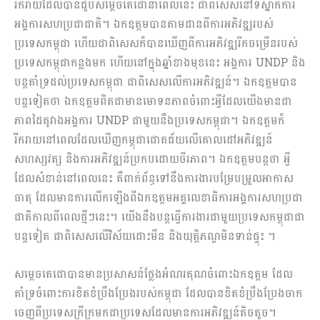
រីករាយដែលបានជួបសម្ដេចតេជោនាពេលនេះ ជាពិសេសនៅទីស្នាក់ការ
អង្គការសហប្រជាជាតិ។ ឯកឧត្តមបានតាមដានពីការអភិវឌ្ឍរបស់
ប្រទេសកម្ពុជា ហើយជាពិសេសក៏បានឃើញពីការអភិវឌ្ឍរីកចម្រើនរបស់
ប្រទេសកម្ពុជាកន្លងមក ហើយនៅក្នុងឆ្នាំខាងមុខនេះ អង្គការ UNDP និង
បន្តគាំទ្រដល់ប្រទេសកម្ពុជា ជាពិសេសលើការអភិវឌ្ឍន៍។ ឯកឧត្តមបាន
បន្តទៀតថា ឯកឧត្តមពិតជាមានមោទនភាពចំពោះអ្វីដែលយើងមានជា
ភាពដៃគូវាងអង្គការ UNDP ជាមួយនឹងប្រទេសកម្ពុជា។ ឯកឧត្តមក៏
រីករាយនៅពេលដែលឃើញកម្ពុជាជោគជ័យលើគោលដៅអភិវឌ្ឍន៍
សហស្សវត្ស និងការអភិវឌ្ឍន៍ប្រកបដោយចីរភាព។ ឯកឧត្តមបន្តថា អ្វី
ដែលសំខាន់នៅពេលនេះ គឺពាក់ព័ន្ធទៅនឹងការងារបម្រែបម្រួលអាកាស
ធាតុ ដែលមានការលើកឡើងពីឯកឧត្តមអគ្គលេខាធិការអង្គការសហប្រជា
ជាតិកាលពីពេលថ្មីៗនេះ។ យើងនឹងបន្តធ្វើការងារជាមួយប្រទេសកម្ពុជាជា
បន្តទៀត ជាពិសេសលើវិស័យដោះមីន និងយុត្តិភណ្ឌមិនទាន់ផ្ទុះ ។
សម្ដេចតេជោបានមានប្រសាសន៍ថ្លែងអំណរគុណចំពោះឯកឧត្តម ដែល
គាំទ្រចំពោះការខិតខំប្រឹងប្រែងរបស់កម្ពុជា ដែលបានខិតខំប្រឹងប្រែងចាក
ចេញពីប្រទេសក្រីក្រមកជាប្រទេសដែលមានការអភិវឌ្ឍន៍តិចតួច។