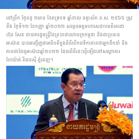
នៅព្រឹក ថ្ងៃចន្ទ ២រោច ខែភទ្របទ ឆ្នាំខាល ចត្វាស័ក ព.ស. ២៥៦៦ ត្រូវ
នឹង ថ្ងៃទី១២ ខែកញ្ញា ឆ្នាំ២០២២ សម្តេចអគ្គមហាសេនាបតតីតេជោ
ហ៊ុន សែន នាយករដ្ឋមន្ត្រីនៃព្រះរាជាណាចក្រកម្ពុជា និងជាប្រធាន
អាស៊ាន បានអញ្ជើញជាអធិបតីក្នុងពិធីបើកវេទិកាភាពជាអ្នកដឹកនាំ និង
ភាពជាដៃគូអាស៊ានឆ្នាំ២០២២ ដែលពិធីនេះធ្វើឡើងនៅសណ្ឋាគារ
ហៃយ៉ាត់ រីជេនស៊ី ភ្នំពេញ។