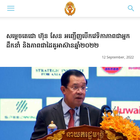
សម្តេចតេជោ ហ៊ុន សែន អញ្ជើញបើកវេទិកាភាពជាអ្នក
ដឹកនាំ និងភាពជាដៃគូអាស៊ានឆ្នាំ២០២២
12 September, 2022