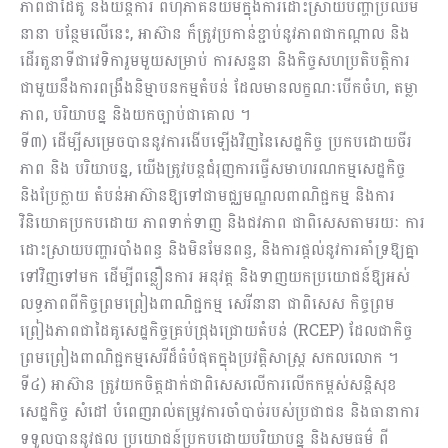
ភាពជាដៃគូ និងយន្តការ ពហុភាគីនិយមក្នុងការដោះស្រាយបញ្ហាប្រឈម
នានា បន្ថែមលើនេះ, អាស៊ាន ក៏ត្រូវប្រកាន់ខ្ជាប់នូវភាពជាកណ្ដាល និង
ដើរតួនាទីជាវេទិការួមមួយសម្រាប់ ការសន្ទនា និងកិច្ចសហប្រតិបត្តិការ
ជាមួយនឹងការពង្រឹងនិម្មាបនកម្មតំបន់ ដែលមានលក្ខណៈបើកចំហ, តម្លា
ភាព, បរិយាបន្ន និងយកច្បាប់ជាគោល ។
ទី៣) ដើម្បីសម្រេចបាននូវការងើបឡើងវិញនៃសេដ្ឋកិច្ច ប្រកបដោយចីរ
ភាព និង បរិយាបន្ន, យើងត្រូវបន្តជំរុញការធ្វើសមាហរណកម្មសេដ្ឋកិច្ច
និងប្រែក្លាយ តំបន់អាស៊ានឱ្យទៅជាមជ្ឈមណ្ឌលពាណិជ្ជកម្ម និងការ
វិនិយោគប្រកបដោយ ភាពទាក់ទាញ និងជវភាព ជាពិសេសតាមរយៈ ការ
ដោះស្រាយបញ្ហារបាំងពន្ធ និងមិនមែនពន្ធ, និងការផ្ដល់នូវការគាំទ្រឱ្យគ្នា
ទៅវិញទៅមក ដើម្បីពន្លឿនការ អនុវត្ត និងទាញយកប្រយោជន៍ឱ្យអស់
លទ្ធភាពពីកិច្ចព្រមព្រៀងពាណិជ្ជកម្ម សេរីនានា ជាពិសេស កិច្ចព្រម
ព្រៀងភាពជាដៃគូសេដ្ឋកិច្ចគ្រប់ជ្រុងជ្រោយតំបន់ (RCEP) ដែលជាកិច្ច
ព្រមព្រៀងពាណិជ្ជកម្មសេរីដ៏ធំបំផុតក្នុងប្រវត្តិសាស្ត្រ សកលលោក ។
ទី៤) អាស៊ាន ត្រូវយកចិត្តដាក់ជាពិសេសលើការលើកកម្ពស់សន្តិសុខ
សេដ្ឋកិច្ច សំដៅ បំពេញរាល់តម្រូវការចាំបាច់របស់ប្រជាជន និងធានាការ
ទទួលបាននូវផល ប្រយោជន៍ប្រកបដោយបរិយាបន្ន និងសមធម៌ ពី