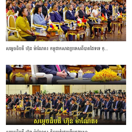
សម្ដេចធិបតី ហ៊ុន ម៉ាណែត៖ កម្ពុជាកសាងប្រទេសពីបាតដៃទទេ ក្...