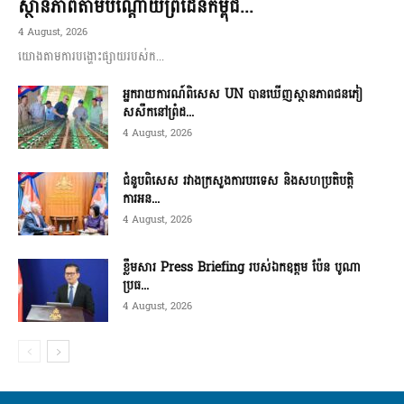
ស្ថានភាពតាមបណ្តោយព្រំដែនកម្ពុជ...
4 August, 2026
យោងតាមការបង្ហោះផ្សាយរបស់ក...
អ្នករាយការណ៍ពិសេស UN បានឃើញស្ថានភាពជនភៀ
សសឹកនៅព្រំដ...
4 August, 2026
ជំនួបពិសេស រវាងក្រសួងការបរទេស និងសហប្រតិបត្តិ
ការអន...
4 August, 2026
ខ្លឹមសារ Press Briefing របស់ឯកឧត្តម ប៉ែន បូណា
ប្រធ...
4 August, 2026