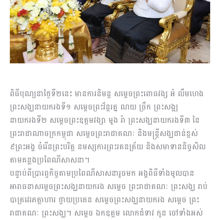
ពិធីបុណ្យនាថ្ងៃទី២នេះ មានការនិមន្ត សម្តេចព្រះពោធវង្ស អំ លឹមហេង
ព្រះសង្ឃនាយករងទី១ សម្តេចព្រះវ័ន្តរត្ន ណយ ច្រឹក ព្រះសង្ឍ
នាយករងទី២ សម្តេចព្រះឧត្តមវង្សា មួង រ៉ា ព្រះសង្ឃនាយករងទី៣ នៃ
ព្រះរាជាណាចក្រកម្ពុជា សម្តេចព្រះរាជាគណៈ និងមន្រ្តីសង្ឃជាន់ខ្ពស់
៩ព្រះអង្គ ចំរើនព្រះបរិត្ត នមស្សការព្រះរតនត្រ័យ និងសមាទាននិច្ចសិល
តាមគន្លងប្រពៃណីសាសនា។
បន្ទាប់ពីប្រារព្វកិច្ចតាមប្រពៃណីសាសនារួចមក អង្គពិធីទាំងមូលបាន
អារាធនាសម្តេចព្រះសង្ឃនាយករង សម្តេច ព្រះរាជាគណៈ ព្រះសង្ឃ រាប់
បាត្រវេរភត្តាហារ ថ្វាយប្រគេន សម្តេចព្រះសង្ឃនាយករង សម្តេច ព្រះ
រាជាគណៈ ព្រះសង្ឃ។ សម្តេច ឯកឧត្តម លោកជំទាវ កូន ចៅទាំងអស់