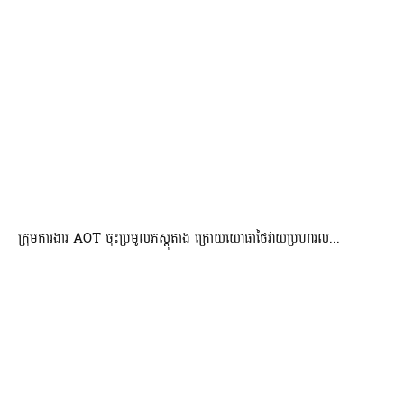
ក្រុមការងារ AOT ចុះប្រមូលភស្តុតាង ក្រោយយោធាថៃវាយប្រហារល...