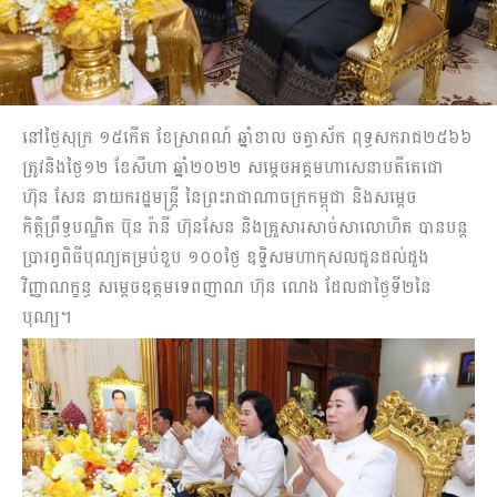
នៅថ្ងៃសុក្រ ១៥កើត ខែស្រាពណ៍ ឆ្នាំខាល ចត្វាស័ក ពុទ្ធសករាជ២៥៦៦
ត្រូវនិងថ្ងៃ១២ ខែសីហា ឆ្នាំ២០២២ សម្តេចអគ្គមហាសេនាបតីតេជោ
ហ៊ុន សែន នាយករដ្ឋមន្រ្តី នៃព្រះរាជាណាចក្រកម្ពុជា និងសម្តេច
កិត្តិព្រឹទ្ធបណ្ឌិត ប៊ុន រ៉ានី ហ៊ុនសែន និងគ្រួសារសាច់សាលោហិត បានបន្ត
ប្រារព្វពិធីបុណ្យគម្រប់ខួប ១០០ថ្ងៃ ឧទ្ទិសមហាកុសលជូនដល់ដួង
វិញ្ញាណក្ខន្ធ សម្តេចឧត្តមទេពញាណ ហ៊ុន ណេង ដែលជាថ្ងៃទី២នៃ
បុណ្យ។