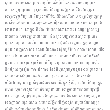
បានធ្វើបទនមសិកា ព្រះរតនត្រ័យ ដើម្បីរំលឹកដល់គុណបុណ្យ ព្រះ
សម្មាសម្ពុទ្ធ ព្រះបរម គ្រួនៃយើង ដែលព្រះអង្គត្រាសដឹងនូវអនុត្តរះ
សម្មាសម្ពុទ្ធធិញាណ និងព្រះធម៌វិន័យ ដ៏វិសេសវិសាល បន្សល់ទុកឲ្យពុទ្ធ
បរិស័ទគ្រប់ជំនាន់ គោរពប្រតិបត្តិជារៀងដរាប រហូតមកដល់បច្ចុប្បន្ននិង
ទៅអនាគត។ នៅក្នុង ពិធីតាមបែបសាសនានោះដែរ សម្តេចព្រះសង្ឃ
នាយករង សម្តេចព្រះរាជាគណៈ និង ព្រះសង្ឃទាំង៧៤ព្រះអង្គ បាន
ប្រោសព្រំប្រសិទ្ធពរជ័យបវរមហាប្រសើរ ជូនដល់ វិញ្ញាណក្ខន្ធ សម្តេច
ឧត្តមទេពញាណ ហ៊ុន ណេង ដែលបានធ្វើកម្មកិរិយា លាចាកលោក យើង
នេះ ទៅកាន់លោកខាងមុខហើយនោះ បានយោងយិតទៅចាប់បដិសន្ធិ
ក្នុងឋាន បរមសុខ សុគតិភព កុំបីឃ្លាងឃ្លាតដោយប្រការណាមួយឡើង
និងម៉្យាងវិញទៀត តាម អំណាច នៃពិធីបុណ្យគម្រប់ខួប១០០ថ្ងៃនេះដែរ
សម្តេចព្រះសង្ឃនាយករង សម្តេច ព្រះ រាជាគណះ និងព្រះសង្ឃ
ទាំង៧៤អង្គ បានប្រសិទ្ធពរដល់ទសបារមីវត្ថុស័ក្តិសិទ្ធ ទេវតា ថែរក្សាក្នុង
លោក សូមតាមជួយគាំពារថែរក្សាការពារ សម្តេចតេជោនាយករដ្ឋមន្រ្តី
និង សម្តេចកិត្តិព្រឹទ្ធបណ្ឌិត និងក្រុមគ្រួសារទាំងអស់របស់ សម្តេចឧត្តម
ទេពញាណ ហ៊ុន ណេង សូមមានរិទ្ធីបារមីខ្លាំងពូកែ ឈ្នះអស់មាសត្រូវ
ដើម្បីបន្តស្ថិតនៅជាអ្នកដឹកនាំ ដ៏ ឆ្នើមនៅកម្ពុជា ដើម្បីថែរក្សាការពារសុខ