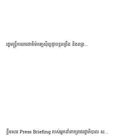
រដ្ឋមន្ត្រីការពារជាតិម៉ាឡេស៊ីប្ដេជ្ញាបន្តពង្រឹង និងពង្រ...
ខ្លឹមសារ Press Briefing របស់អ្នកនាំពាក្យរាជរដ្ឋាភិបាល ស...