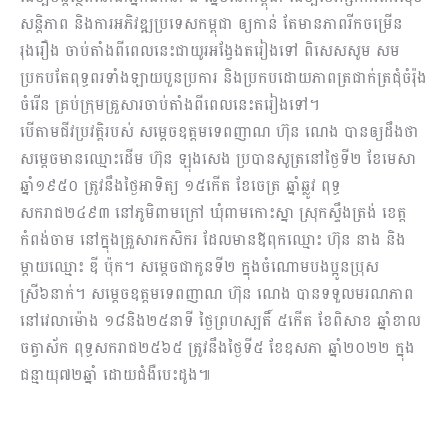
សន្តិភាព និងការអភិវឌ្ឍប្រទេសកម្ពុជា ឲ្យកាន់ តែមានភាពរីកចម្រើន
រុងរឿង ចាប់តាំងពីពេលនេះជាយូរអង្វែងតរៀងទៅ ពិសេសសូម សម
ប្រកបតែពុទ្ធពរទាំងឡាយបួនប្រការ និងប្រកបដោយភាពត្រជាក់ត្រជុំចំរ៉ុង
ចំរើន គ្រប់ក្រុមគ្រួសារចាប់តាំងពីពេលនេះតរៀងទៅ។
បើតាមជីវប្រវត្តិរបស់ សម្តេចឧត្តមទេពញាណ ហ៊ុន ណេង បានឲ្យដឹងថា
សម្តេចមានឈ្មោះដើម ហ៊ុន ឡុងសេង ប្របានសូត្រនៅថ្ងៃទី២ ខែមេសា
ឆ្នាំ១៩៥០ ត្រូវនឹងថ្ងៃអាទិត្យ ១៥កើត ខែចេត្រ ឆ្នាំឆ្លូវ ពុទ្ធ
សករាជ២៤៩៣ នៅភូមិពាមក្រៅ ឃុំពាមកោះស្នា ស្រុកស្ទឹងត្រង់ ខេត្ត
កំពង់ចាម នៅក្នុងគ្រួសារកសិករ ដែលមានឪពុកឈ្មោះ ហ៊ុន នាង និង
ម្តាយឈ្មោះ ឌី ប៉ុក។ សម្តេចជាកូនទី២ ក្នុងចំណោមបងប្អូនប្រុស
ស្រី៦នាក់។ សម្តេចឧត្តមទេពញាណ ហ៊ុន ណេង បានទទួលមរណភាព
នៅវេលាម៉ោង ១៨និង២៥នាទី ថ្ងៃព្រហស្បតិ៍ ៥កើត ខែពិសាខ ឆ្នាំខាល
ចត្វាស័ក ពុទ្ធសករាជ២៥៦៥ ត្រូវនឹងថ្ងៃទី៥ ខែឧសភា ឆ្នាំ២០២២ ក្នុង
ជន្មាយុ៧២ឆ្នាំ ដោយជំងឺបេះដូង៕