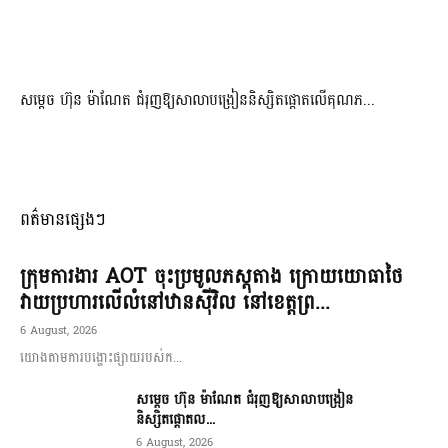
សម្តេច ហ៊ុន ម៉ាណែត ជំរុញឱ្យសាលាបង្រៀននិស្សិតផ្តោតលើគុណភ...
ពត៌មានផ្សេងៗ
ក្រុមការងារ AOT ចុះប្រមូលភស្តុតាង ក្រោយយោធាថៃ
វាយប្រហារលើលំនៅឋានស៊ីវិល នៅខេត្តព្រ...
6 August, 2026
យោងតាមការបង្ហោះផ្សាយរបស់ក...
សម្តេច ហ៊ុន ម៉ាណែត ជំរុញឱ្យសាលាបង្រៀន
និស្សិតផ្តោតល...
6 August, 2026