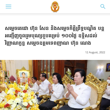
សម្តេចតេជោ ហ៊ុន សែន និងសម្តេចកិត្តិព្រឹទ្ធបណ្ឌិត បន្ត
អញ្ជើញចូលរួមបុណ្យខួបគម្រប់ ១០០ថ្ងៃ ឧទ្ទិសដល់
វិញ្ញាណក្ខន្ធ សម្តេចឧត្តមទេពញាណ ហ៊ុន ណេង
12 August, 2022