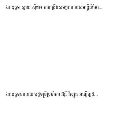
ឯកឧត្តម ស្វាយ ស៊ីថា៖ ការពង្រឹងសមត្ថភាពរបស់មន្ត្រីព័ត៌មា...
ឯកឧត្តមឧបនាយករដ្ឋមន្រ្តីប្រចាំការ វង្សី វិស្សុត អញ្ជើញដ...