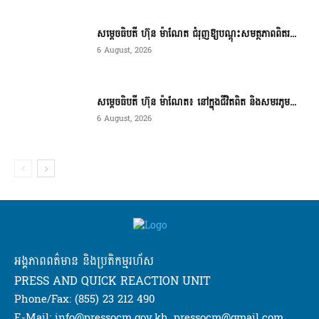
សម្តេចធិបតី ហ៊ុន ម៉ាណែត ជំរុញឱ្យបណ្តុះសមត្ថភាពពិតរ...
6 August, 2026
សម្តេចធិបតី ហ៊ុន ម៉ាណែត៖ នៅក្នុងជីវិតពិត និងសមរភូម...
6 August, 2026
អង្គភាពពត៌មាន និងប្រតិកម្មរហ័ស
PRESS AND QUICK REACTION UNIT
Phone/Fax: (855) 23 212 490
E-Mail: info@pressocm.gov.kh, pressocm@gmail.com