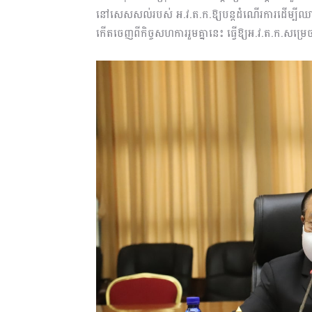
នៅសេសសល់របស់ អ.វ.ត.ក.ឱ្យបន្តដំណើរការដើម្បីឈ
កើតចេញពីកិច្ចសហការរួមគ្នានេះ ធ្វើឱ្យអ.វ.ត.ក.សម្រេច