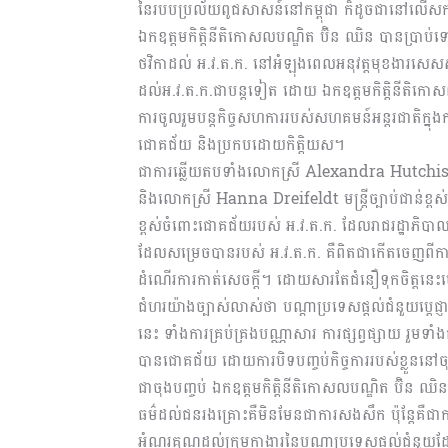
នៃរបបប្រល័យពូជសាសន៍នៅកម្ពុជា ក៏ដូចជានៅល
ឯកឧត្តមកិត្តិនីតិកោសលបណ្ឌិត ប៊ិន ឈិន បានប្រាប់ទៅ
ថវិកាដល់ អ.វ.ត.ក. នៅអំឡុងពេលអនុវត្តមុខងារសេសសល់
ដល់អ.វ.ត.ក.ជាបន្តទៀត ដោយ ឯកឧត្តមកិត្តិនីតិកោសលបណ
ការចូលរួមបន្តកិច្ចសហការរបស់សហគមន៍អន្តរជាតិក្នុងក
ជោគជ័យ និងប្រកបដោយកិត្តិយស។
ជាការឆ្លើយតបទាំងលោកស្រី Alexandra Hutchison ត
និងលោកស្រី Hanna Dreifeldt មន្ត្រីច្បាប់ជាន់ខ្ពស
ខ្ពស់ចំពោះជោគជ័យរបស់ អ.វ.ត.ក. ដែលរាជរដ្ឋាភិបា
ដែលសម្រេចបានរបស់ អ.វ.ត.ក. គឺពិតជាកើតចេញពីការជឿ
ដំណើរការកាត់សេចក្តី។ ដោយសារតែជំនឿទុកចិត្ត
ជំហរយ៉ាងច្បាស់លាស់ថា បណ្តាប្រទេសផ្តល់ជំនួយប្តេ
នេះ ទាំងការគ្រប់គ្រងបណ្ណាសារ ការផ្សព្វផ្សាយ រួមទ
បានជោគជ័យ ដោយការបិទបញ្ចប់កិច្ចការរបស់ខ្លួននៅ
ជាចុងបញ្ចប់ ឯកឧត្តមកិត្តិនីតិកោសលបណ្ឌិត ប៊ិន ឈិន ឧ
ធម៌ដល់ជនរងគ្រោះគឺមិនមែនជាការសងសឹក ប៉ុន្តែគឺជាការផ
អំណរគុណដល់ក្រុមកាងារនៃបណ្តាប្រទេសផ្តល់ជំនួយដែលប