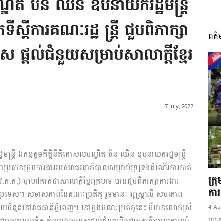
ឌិត ប៊ិន ឈិន ឧបនាយករដ្ឋមន្ត្រី
ុកទីស្តីការគណៈរដ្ឋ ន្ត្រី ជួបពិភាក្សា
ពត៌
I
ផ្តល់ជំនួយសម្រាប់សាលាក្តីខ្មែរ
អង្គ
7 July, 2022
ឋមន្ត្រី ឯកឧត្តមកិត្តិនីតិកោសលបណ្ឌិត ប៊ិន ឈិន ឧបនាយករដ្ឋមន្ត្រី
ី និងជាប្រធានក្រុមការងាររបស់រាជរដ្ឋាភិបាលសម្រាប់ទ្រទ្រង់ដំណើរការកាត់
ភាព​
ក្រ
ា(អ.វ.ត.ក.) ឬហៅកាត់ថាសាលាក្តីខ្មែរក្រហម បានជួបពិភាក្សាការងារ
ការ
ប្រទេស។ សមាសភាពនៃគណៈប្រតិភូ រួមមានៈ អូស្ត្រាលី សហភាព
តមួយចំនួននៅរាជធានីភ្នំពេញ។ នៅក្នុងគណៈប្រតិភូនេះ គឺមានលោកស្រី
4 Au
្រធានប្រតិភូ តំណាងប្រទេសផ្តល់ជំនួយនិងជាអ្នកធ្វើរបាយការណ៍
យោងត