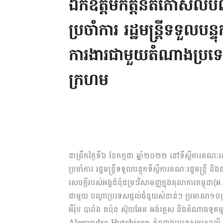
ឯកឧត្តមកិត្តិនីតិកោសលបណ្
ប្រចាំការ រដ្ឋមន្ត្រីទទួលបន្ទ
ការងារជាមួយតំណាងប្រទេស 
ក្រហម
នាព្រឹកថ្ងៃទី៦ ខែកក្កដា ឆ្នាំ២០២២ នៅទីស្តីការគណៈរដ្
ប្រចាំការ រដ្ឋមន្ត្រីទទួលបន្ទុកទីស្តីការគណៈរដ្ឋមន្ត្រ
សេចក្តីរបស់អង្គជំនុំជម្រះវិសាមញ្ញក្នុងតុលាការកម្ពុជ
ជាមួយ បណ្តាប្រទេសផ្តល់ជំនួយសំខាន់ៗ ប្រមាណ១០
អឺរ៉ុប បារាំង ជប៉ុន ស៊ុយអែត អង់គ្លេស និងតំណាងទូ
Alexandra Hutchison តំណាងប្រទេសអូស្ត្រាលី ជាប