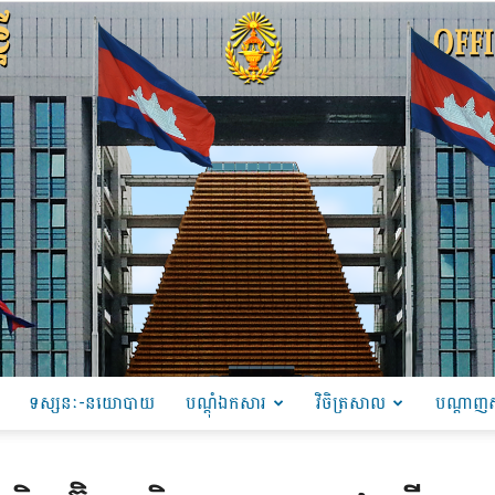
ទស្សនៈ-នយោបាយ
បណ្ដុំឯកសារ
វិចិត្រសាល
បណ្តាញស
PRU