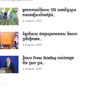
អ្នករាយការណ៍ពិសេស UN បានឃើញស្ថាន
ភាពជនភៀសសឹកនៅព្រំដ...
4 August, 2026
ជំនួបពិសេស រវាងក្រសួងការបរទេស និងសហ
ប្រតិបត្តិការអន...
4 August, 2026
ខ្លឹមសារ Press Briefing របស់ឯកឧត្តម
ប៉ែន បូណា ប្រធ...
4 August, 2026