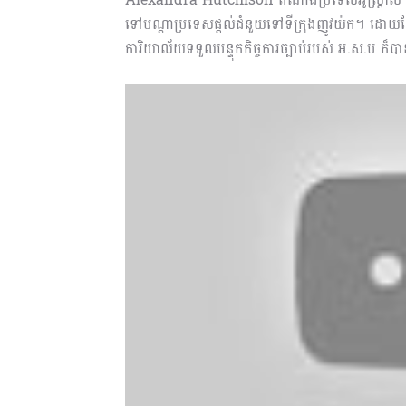
ទៅបណ្តាប្រទេសផ្តល់ជំនួយទៅទីក្រុងញូវយ៉ក។ ដោយឡែ
ការិយាល័យទទួលបន្ទុកកិច្ចការច្បាប់របស់ អ.ស.ប ក៏បាន