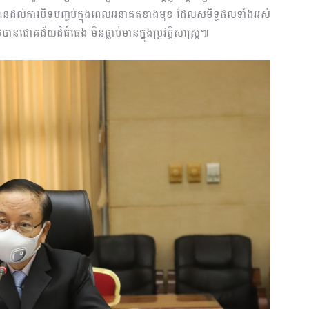
ានដល់ការបិទបញ្ចប់ក្នុងពេលអនាគតខាងមុខ ដែលសមិទ្ធផលទាំងអស់
បានជោគជ័យដ៏ធំធេង មិនធ្លាប់មានក្នុងប្រវត្តិសាស្ត្រ៕