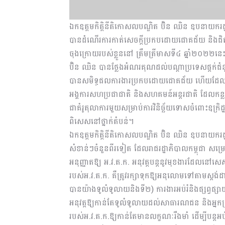
ឯកឧត្តមកិត្តិនីតិកោសលបណ្ឌិត ប៊ិន ឈិន ឧបនាយករដ្
បានដំណើរការកាត់សេចក្តីប្រកបដោយជោគជ័យ និងជិតប
ចុងក្រោយរបស់ខ្លួននៅ ត្រឹមត្រីមាសទី៤ ឆ្នាំ២០២២នេះ
ប៊ិន ឈិន បានថ្លែងអំណរគុណដល់បណ្តាប្រទេសផ្តក់ជ
បានសមិទ្ធផលការងារប្រកបដោយជោគជ័យ ហើយដែលជោគជ័
អង្គការសហប្រជាជាតិ និងសហគមន៍អន្តរជាតិ ដែលកន
ជាគំរូតុលាការមួយសម្រាប់ការវិនិច្ឆ័យទោសចំពោះឧក្រិដ
ពិសេសនៅថ្នាក់តំបន់។
ឯកឧត្តមកិត្តិនីតិកោសលបណ្ឌិត ប៊ិន ឈិន ឧបនាយករដ្ឋ
សំខាន់ៗចំនួនពីរទៀត ដែលរាជរដ្ឋាភិបាលកម្ពុជា សម្រ
អនុញ្ញាតឱ្យ អ.វ.ត.ក. អនុវត្តបន្តនូវមុខងារដែលនៅស
របស់អ.វ.ត.ក. គឺត្រូវរក្សាទុកឱ្យអនុលោមទៅតាមស្តង់
បានយ៉ាងទូលំទូលាយនិងទី២) ការងារអប់រំនិងផ្សព្វផ្សា
អនុវត្តឱ្យកាន់តែទូលំទូលាយដល់សាធារណជន និងអ្នកស្
របស់អ.វ.ត.ក.ឱ្យកាន់តែមានលក្ខណៈរឹងមាំ ដើម្បីបន្តអ