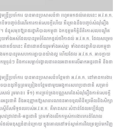
ឋមន្ត្រីប្រចាំការ បានមានប្រសាសន៍ថា រហូតមកដល់ពេលនេះ អ.វ.ត.ក.
ិទបញ្ចប់ដំណើរការកាត់សេចក្តីហើយ គឺគ្រោងនឹងបញ្ចប់សំណុំរឿង
។ ជំនួសមុខឱ្យរាជរដ្ឋាភិបាលកម្ពុជា ឯកឧត្តមកិត្តិនីតិកោសលបណ្ឌិត
ំនួយទាំងអស់ដែលបានរួមចំណែកផ្តល់ថវិកាដល់ អ.វ.ត.ក. ដែលសម្រេច
យនេះ គឺជាជោគជ័យរួមទាំងអស់គ្នា ទាំងរាជរដ្ឋាភិបាលកម្ពុជា
្លងមកបានរួមសហការគ្នាបានយ៉ាងល្អ ហើយដែល អ.វ.ត.ក. អាចក្លាយ
្ឋកម្មធ្ងន់ៗ និងការសម្លាប់រង្គាលនាពេលអនាគតលើឆាកអន្តរជាតិ និងជា
មន្ត្រីប្រចាំការ បានមានប្រសាសន៍បន្ថែមថា អ.វ.ត.ក. នៅមានការងារ
េចបាននូវកិច្ចព្រមព្រៀងបន្ថែមជាមួយអង្គការសហប្រជាជាតិ សម្រាប់
េសសល់ រួមមាន៖ ទី១) ការគ្រប់គ្រងបណ្ណសារនៃសំណុំរឿងកាត់សេចក្តី
ដារអន្តរជាតិ និងអនុញ្ញាតឱ្យសាធារណជនអាចចូលពិនិត្យមើលនិងសិក្សា
យស្តីពីសមិទ្ធផលរបស់អ.វ.ត.ក. គឺមានសារៈសំខាន់ដែលគប្បីជំរុញ
រាវជ្រាវជាតិ-អន្តរជាតិ ព្រមទាំងលើកកម្ពស់ការងារកេរដំណែល
ប់រំដល់មនុស្សជំនាន់ក្រោយ ក្នុងគោលដៅទប់ស្កាត់ការវិលត្រឡប់មកវិញ