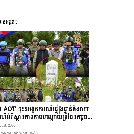
មានផ្សេងៗ
ុម AOT ចុះសង្កេតការណ៍ផ្ទៀងផ្ទាត់និងរាយ
ណ៍អំពីស្ថានភាពតាមបណ្តោយព្រំដែនកម្ពុជ...
gust, 2026
ាមការបង្ហោះផ្សាយរបស់ក...