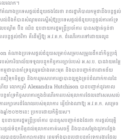
ើសកលលោក។
តំណាងប្រទេសផ្តល់ជំនួយផងដែរថា រាជរដ្ឋាភិបាលកម្ពុជានឹងបន្តផ្តល់
និងក៏បានសំណូមពរស្នើសុំឱ្យប្រទេសផ្តល់ជំនួយបន្តផ្តល់ការគាំទ្រ
្ឌិត ប៊ិន ឈិន ឧបនាយករដ្ឋមន្ត្រីប្រចាំការ បានសង្កាត់ធ្ងន់ថា
ារបន្តផ្តល់ថវិកា គឺដើម្បីឱ្យ អ.វ.ត.ក. ដំណើរការទៅដោយរលូន
ំណាងប្រទេសផ្តល់ជំនួយសម្រាប់សម្របសម្រួលដឹកនាំកិច្ចប្រជុំ
់របស់ការិយាល័យទទួលបន្ទុកកិច្ចការច្បាប់របស់ អ.ស.ប. បានវាយតម្លៃ
លកម្ពុជាបានគាំទ្រចូលរួមយ៉ាងមោះមុត និងបានបញ្ជាក់ថាជោគជ័យ
ទុកចិត្តគ្នា និងការរួមសហការគ្នាបានល្អក្នុងគ្រប់ដំណាក់កាលនៃ
នេះហើយ លោកស្រី Alexandra Hutchison បានបញ្ជាក់នូវគោល
ជ្ញាបន្តគាំទ្រកិច្ចសហការក្នុងដំណើរការរបស់តុលាការដែលនៅសេសសល់
ាំងការរក្សាកេរដំណែលរបស់តុលាការ ធ្វើយ៉ាងណាឱ្យ អ.វ.ត.ក. សម្រេច
ចុងឆ្នាំ២០២២នេះ ប្រកបដោយកិត្តិយស។
បនាយករដ្ឋមន្ត្រីប្រចាំការ បានគូសបញ្ជាក់ផងដែរថា ការផ្តល់យុត្តិ
្តល់ទំនុកចិត្តដល់តុលាការកាត់សេចក្តី និងបានសម្តែងនូវការថ្លែង
ានជួបពិភាក្សាការងារ ព្រមទាំងបានប្តេជ្ញាបន្តគាំទ្រការងារដែល