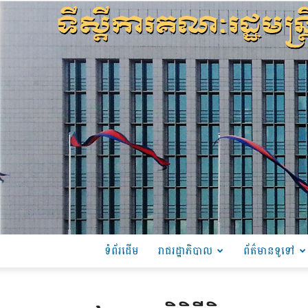
ទំព័រដើម
រាជរដ្ឋាភិបាល
ព័ត៌មានទូទៅ