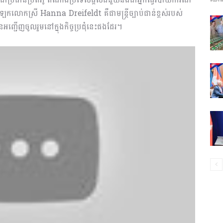
កលោកស្រី Hanna Dreifeldt គឺជាមន្ត្រីច្បាប់ជាន់ខ្ពស់របស់
ព័ត៌មាន​
អញ្ជើញចូលរួមនៅក្នុងកិច្ចប្រជុំនេះផងដែរ។
និង
ប្រតិកម្ម
រហ័ស