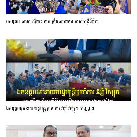
ឯកឧត្តម ស្វាយ ស៊ីថា៖ ការពង្រឹងសមត្ថភាពរបស់មន្ត្រីព័ត៌មា...
ឯកឧត្តមឧបនាយករដ្ឋមន្រ្តីប្រចាំការ វង្សី វិស្សុត អញ្ជើញដ...