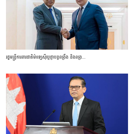
រដ្ឋមន្ត្រីការពារជាតិម៉ាឡេស៊ីប្ដេជ្ញាបន្តពង្រឹង និងពង្រ...