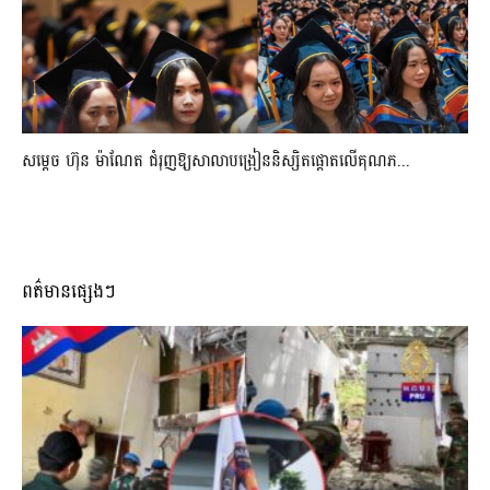
សម្តេច ហ៊ុន ម៉ាណែត ជំរុញឱ្យសាលាបង្រៀននិស្សិតផ្តោតលើគុណភ...
ពត៌មានផ្សេងៗ