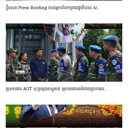
ខ្លឹមសារ Press Briefing របស់អ្នកនាំពាក្យរាជរដ្ឋាភិបាល ស...
ក្រុមការងារ AOT ចុះប្រមូលភស្តុតាង ក្រោយយោធាថៃវាយប្រហារល...