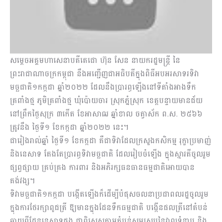
សម្តេចអគ្គមហា​សេនាបតីតេជោ ហ៊ុន សែន នាយករដ្ឋមន្ត្រី នៃ
ព្រះរាជាណាចក្រកម្ពុជា នឹងអញ្ជើញជាអធិបតីក្នុងពិធីអបអរសាទរទិវា
មច្ឆជាតិ១កក្កដា ឆ្នាំ២០២២ ដែលនឹងប្រារព្ធឡើងនៅទីតាំងអាងទឹក
ត្រពាំងថ្ម ភូមិ​ត្រពាំងថ្ម ឃុំ​ប៉ោយចារ ស្រុក​ភ្នំស្រុក ខេត្តបន្ទាយមានជ័យ
នៅព្រឹកថ្ងៃសុក្រ ៣កើត ខែអាសាឍ ឆ្នាំខាល ចត្វាស័ក ព.ស. ២៥៦៦
ត្រូវនឹង ថ្ងៃទី១ ខែកក្កដា ឆ្នាំ២០២២ នេះ។
ជារៀងរាល់ឆ្នាំ ថ្ងៃទី​១ ខែកក្កដា គឺជា​ទិវា​ដែល​ក្រសួងកសិកម្ម រុក្ខាប្រមាញ់
និង​នេសាទ​ តែងតែ​ប្រារព្ធទិវា​មច្ឆជាតិ ដែល​រៀបចំឡើង ក្នុង​ស្មារតី​ចូលរួម​
ផ្សព្វផ្សាយ គ្រប់គ្រង ការពារ និងអភិរក្ស​ធនធានធម្មជាតិអោយបាន
គង់វង្ស។
ទិវាមច្ឆជាតិ១កក្កដា បង្កើតឡើងក៏ដើម្បី​បំផុស​ចលនា​ប្រជាពលរដ្ឋ​​​ចូលរួម​
ក្នុងការ​ថែរក្សា​​ពូជ​ត្រី ​ឱ្យមាន​ក្នុង​ដែនទឹក​ធម្មជាតិ​ ​បង្កើន​ផល​ត្រី​នៅ​តំបន់​
ឆ្ងាយ​ពី​ដែន​នេសាទ​ផង​ ជាពិសេស​តាម​តំបន់​សមស្រប​នៃ​វាលទំនាប និង​