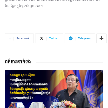
វាលស្រែ​ក្នុង​ទូទាំងប្រទេស​។
Facebook
Twitter
Telegram
ពត៌មានទាក់ទង