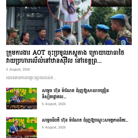
ក្រុមការងារ AOT ចុះប្រមូលភស្តុតាង ក្រោយយោធាថៃ
វាយប្រហារលើលំនៅឋានស៊ីវិល នៅខេត្តព្រ...
6 August, 2026
យោងតាមការបង្ហោះផ្សាយរបស់ក...
សម្តេច ហ៊ុន ម៉ាណែត ជំរុញឱ្យសាលាបង្រៀន
និស្សិតផ្តោតល...
6 August, 2026
សម្តេចធិបតី ហ៊ុន ម៉ាណែត ជំរុញឱ្យបណ្តុះសមត្ថភាពពិតរ...
6 August, 2026