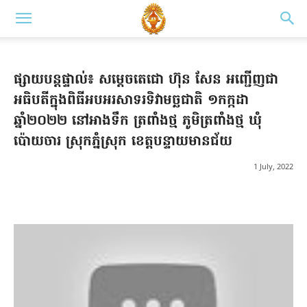
ផ្សាយបន្តផ្ទាល់៖ សម្តេចតេជោ ហ៊ុន សែន អញ្ជើញជា
អធិបតីក្នុងពិធីអបអរសាទរទិវាមច្ឆជាតិ ១កក្កដា
ឆ្នាំ២០២២ នៅអាងទឹក ត្រពាំងថ្ម ភូមិត្រពាំងថ្ម ឃុំ
ប៉ោយចារ ស្រុកភ្នំស្រុក ខេត្តបន្ទាយមានជ័យ
1 July, 2022