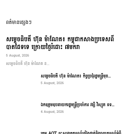
ពត៌មានផ្សេងៗ
សម្ដេចធិបតី ហ៊ុន ម៉ាណែត៖ កម្ពុជាកសាងប្រទេសពី
បាតដៃទទេ ក្រោយថ្ងៃរំដោះ ៧មករា
5 August, 2026
សម្ដេចធិបតី ហ៊ុន ម៉ាណែត ន...
សម្ដេចធិបតី ហ៊ុន ម៉ាណែត៖ កិច្ចប្រជុំរដ្ឋមន្ត្រីមុខ...
5 August, 2026
ឯកឧត្តមឧបនាយករដ្ឋមន្ត្រីប្រចាំការ វង្សី វិស្សុត ទទ...
4 August, 2026
ក្រុម AOT ចុះសង្កេតការណ៍ផ្ទៀងផ្ទាត់និងរាយការណ៍អំពី...