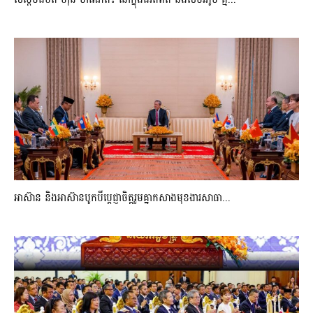
អាស៊ាន និងអាស៊ានបូកបីប្តេជ្ញាចិត្តរួមគ្នាកសាងមុខងារសាធា...