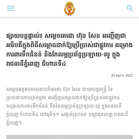
ផ្សាយបន្តផ្ទាល់៖ សម្តេចតេជោ ហ៊ុន សែន អញ្ជើញជា
អធិបតីក្នុងពិធីសម្ពោធដាក់ឱ្យប្រើប្រាស់ជាផ្លូវការ គម្រោង
ការពារទឹកជំនន់ និងកែលម្អប្រព័ន្ធប្រឡាយ-លូ ក្នុង
រាជធានីភ្នំពេញ ជំហានទី៤
20 April, 2022
សម្តេចអគ្គមហាសេនាបតីតេជោ ហ៊ុន សែន នាយករដ្ឋមន្រ្តី នៃ
ព្រះរាជាណាចក្រកម្ពុជា អញ្ជើញសម្ពោធដាក់ឱ្យប្រើប្រាស់ជាផ្លូវការ
គម្រោងការពារទឹកជំនន់ និងកែលម្អប្រព័ន្ធប្រឡាយ-លូ ក្នុងរាជធានី
ភ្នំពេញ ជំហានទី៤ នៅភូមិ១១ សង្កាត់ស្រះចក ខណ្ឌដូនពេញ រាជធានី
ភ្នំពេញ។