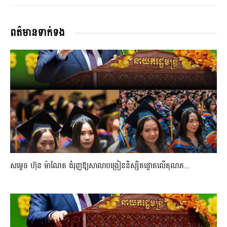
ពត៌មានទាក់ទង
សម្តេច ហ៊ុន ម៉ាណែត ជំរុញឱ្យសាលាបង្រៀននិស្សិតផ្តោតលើគុណភ...