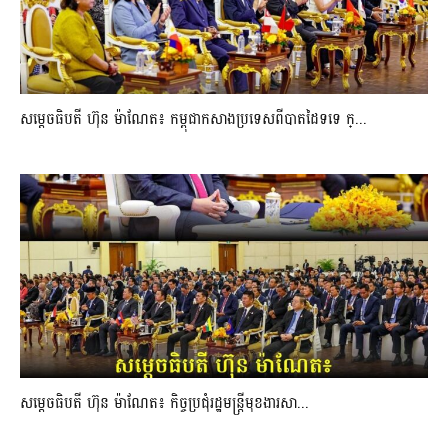
សម្ដេចធិបតី ហ៊ុន ម៉ាណែត៖ កម្ពុជាកសាងប្រទេសពីបាតដៃទទេ ក្...
សម្ដេចធិបតី ហ៊ុន ម៉ាណែត៖ កិច្ចប្រជុំរដ្ឋមន្ត្រីមុខងារសា...