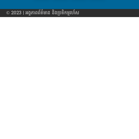
© 2023 | អង្គភាព​ព័ត៌មាន​ និងប្រតិកម្មរហ័ស