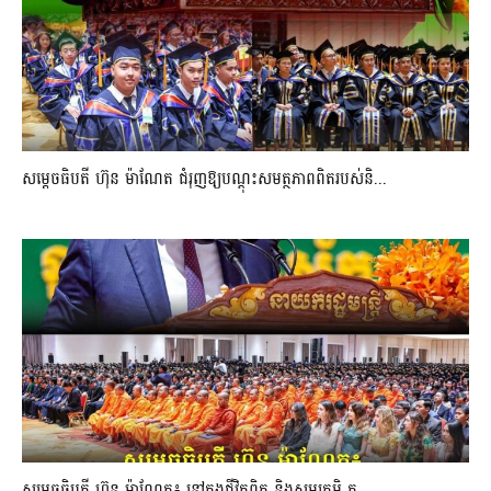
សម្តេចធិបតី ហ៊ុន ម៉ាណែត ជំរុញឱ្យបណ្តុះសមត្ថភាពពិតរបស់និ...
សម្តេចធិបតី ហ៊ុន ម៉ាណែត៖ នៅក្នុងជីវិតពិត និងសមរភូមិ គ្ម...