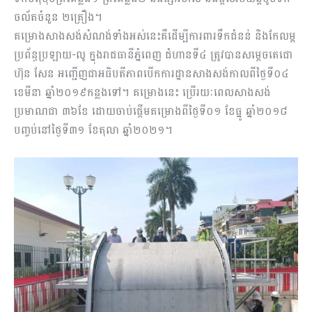
ចល័តចំនួន ២គ្រឿង។
គម្រោងសាងសង់សំណង់ទាំងអស់នេះគឺដើម្បីការពារទឹកជំនន់ និងកែលម្អ
ប្រព័ន្ធប្រឡាយ-លូ ក្នុងរាជធានីភ្នំពេញ ជំហានទី៤ ត្រូវបានសម្តេចតេជោ
ហ៊ុន សែន អញ្ជើញជាអធិ​បតីភាពបើកការដ្ឋានសាងសង់កាលពីថ្ងៃទី០៤
ខេមីនា ឆ្នាំ២០១៩កន្លងទៅ។ គម្រោងនេះ ប្រើរយៈពេលសាងសង់
ប្រមាណជា ៣៦ខែ ដោយចាប់ផ្តើមគម្រោងពីថ្ងៃទី០១ ខែធ្នូ ឆ្នាំ២០១៨
បញ្ចប់នៅថ្ងៃទី៣១ ខែតុលា ឆ្នាំ២០២១។