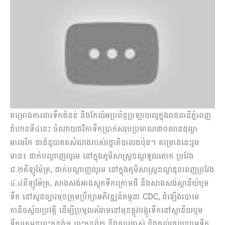
គម្រោងការពារទឹកជំនន់ និងកែលំអប្រព័ន្ធប្រឡាយលូក្នុងរាជធានីភ្នំពេញ
ជំហានទី៤នេះ ចំណាយថវិកាទឹកប្រាក់សរុបប្រមាណ៣០លានដុល្លា
អាមេរិក ជាជំនួយឥតសំណងរបស់រដ្ឋាភិបាលជប៉ុន។ គម្រោងនេះរួម
មាន៖ ដាក់បណ្តាញលូមេ នៅក្នុងភូមិសាស្ត្រខណ្ឌទួលគោក ប្រវែង
៨.២គីឡូម៉ែត្រ, ដាក់បណ្តាញលូមេ នៅក្នុងភូមិសាស្ត្រខណ្ឌដូនពេញប្រវែង
៤.៤គីឡូម៉ែត្រ, សាងសង់អាងស្តុកទឹកក្រោមដី និងសាងសង់ស្ថានីយ៍បូម
ទឹក នៅសួនច្បារមុខក្រុមប្រឹក្សាអភិវឌ្ឍន៍កម្ពុជា CDC, ដំឡើងរបាមេ
កានិចស្វ័យប្រវត្តិ ដើម្បីប្រមូលសំរាមនៅមុខផ្លូវបង្ហូរទឹកនៅស្ថានីយបូម
ទឹកចតុមុខព្រះគន្លង់១ ព្រះគន្លង់២ និងផ្សារចាស់ និងផ្តល់រថយន្តបូមទឹក