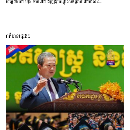
សម្តេចធិបតី ហ៊ុន ម៉ាណែត ជំរុញឱ្យបណ្តុះសមត្ថភាពពិតរបស់និ...
ពត៌មានផ្សេងៗ