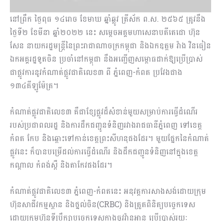
នៅព្រឹក ថ្ងៃពុធ ១៤រោច ខែមាឃ ឆ្នាំឆ្លូវ ត្រីស័ក ព.ស. ២៥៦៥ ត្រូវនឹង
ថ្ងៃទី២ ខែមីនា ឆ្នាំ២០២២ នេះ សម្តេចអគ្គមហាសេនាបតីតេជោ ហ៊ុន
សែន នាយករដ្ឋមន្ត្រីនៃព្រះរាជាណាចក្រកម្ពុជា និងឯកឧត្តម វ៉ាង វិនធៀន
ឯកអគ្គរដ្ឋទូតចិន ប្រចាំនៅកម្ពុជា នឹងអញ្ជើញសម្ពោធដាក់ឱ្យប្រើប្រាស់
ជាផ្លូវការនូវកំណាត់ផ្លូវជាតិលេខ៣ ពី ភ្នំពេញ-កំពត ប្រវែងជាង
១៣៤គីឡូម៉ែត្រ។
កំណាត់ផ្លូវជាតិលេខ៣ គឺជាខ្សែផ្លូវដ៏សំខាន់មួយសម្រាប់ការធ្វើដំណើរ
របស់ប្រជាពលរដ្ឋ និងការដឹកជញ្ជូនទំនិញរវាងរាជធានីភ្នំពេញ ទៅខេត្ត
កំពត កែប និងឆ្ពោះទៅកាន់ខេត្តព្រះសីហនុផងដែរ។ មួយផ្នែកនៃកំណាត់
ផ្លូវនេះ ក៏បានបម្រើដល់ការធ្វើដំណើរ និងដឹកជញ្ជូនទំនិញនៅក្នុងខេត្ត
កណ្តាល កំពង់ស្ពឺ និងតាកែវផងដែរ។
កំណាត់ផ្លូវជាតិលេខ៣ ភ្នំពេញ-កំពតនេះ អនុវត្ដការសាងសង់ដោយក្រុម
ហ៊ុនសាជីវកម្មស្ពាន និងថ្នល់ចិន(CRBC) និងត្រួតពិនិត្យបច្ចេកទេស
ដោយក្រុមហ៊ុនទីប្រឹក្សាបច្ចេកទេសក្វាងចូវវ៉ានអាន ប្រើប្រាស់រយៈ