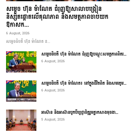
សម្តេច ហ៊ុន ម៉ាណែត ជំរុញឱ្យសាលាបង្រៀន
និស្សិតផ្តោតលើគុណភាព និងសមត្ថភាពចាប់យក
ឱកាសក...
6 August, 2026
សម្តេចធិបតី ហ៊ុន ម៉ាណែត ន...
សម្តេចធិបតី ហ៊ុន ម៉ាណែត ជំរុញឱ្យបណ្តុះសមត្ថភាពពិតរ...
6 August, 2026
សម្តេចធិបតី ហ៊ុន ម៉ាណែត៖ នៅក្នុងជីវិតពិត និងសមរភូម...
6 August, 2026
អាស៊ាន និងអាស៊ានបូកបីប្តេជ្ញាចិត្តរួមគ្នាកសាងមុខងា...
5 August, 2026