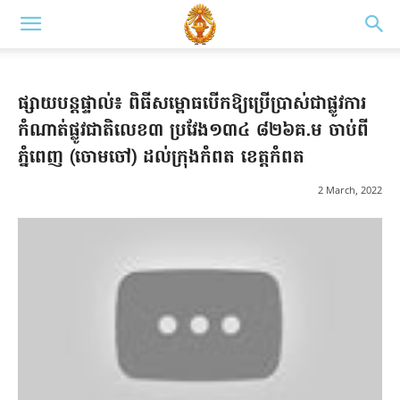
ផ្សាយបន្តផ្ទាល់៖ ពិធីសម្ពោធបើកឱ្យប្រើប្រាស់ជាផ្លូវការ
កំណាត់ផ្លូវជាតិលេខ៣ ប្រវែង១៣៤ ៨២៦គ.ម ចាប់ពី
ភ្នំពេញ (ចោមចៅ) ដល់ក្រុងកំពត ខេត្តកំពត
2 March, 2022