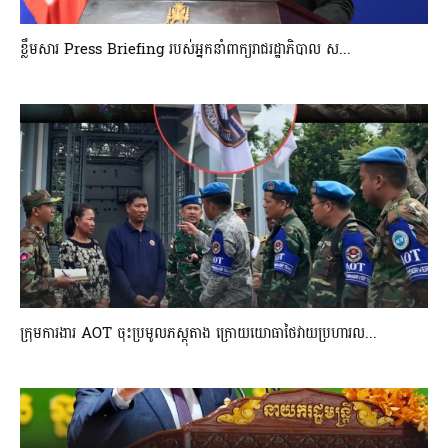
ខ្លឹមសារ Press Briefing របស់អ្នកនាំពាក្យរាជរដ្ឋាភិបាល ស...
ក្រុមការងារ AOT ចុះប្រមូលភស្តុតាង ក្រោយយោធាថៃវាយប្រហារល...