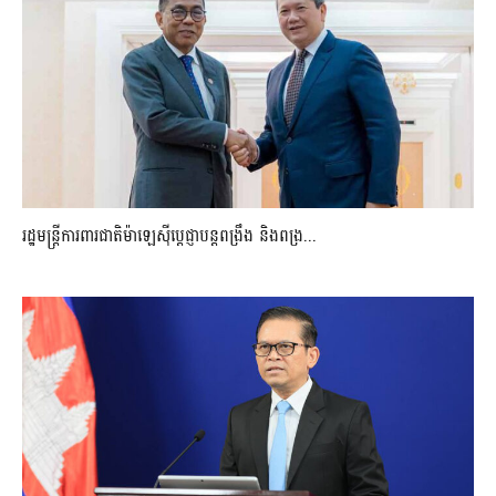
រដ្ឋមន្ត្រីការពារជាតិម៉ាឡេស៊ីប្ដេជ្ញាបន្តពង្រឹង និងពង្រ...