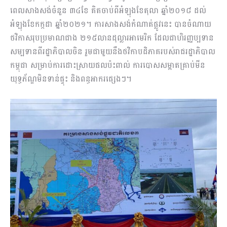
ពេលសាងសង់ចំនួន ៣៤ខែ គិតចាប់ពីអំឡុងខែតុលា ឆ្នាំ២០១៨ ដល់
អំឡុងខែកក្កដា ឆ្នាំ២០២១។ ការសាងសង់កំណាត់ផ្លូវនេះ បានចំណាយ
ថវិកាសរុបប្រមាណជាង ២១៥លានដុល្លារអាមេរិក ដែលជាហិរញ្ញប្បទាន
សម្បទានពីរដ្ឋាភិបាលចិន រួមជាមួយនឹងថវិកាបដិភាគរបស់រាជរដ្ឋាភិបាល
កម្ពុជា សម្រាប់ការដោះស្រាយផលប៉ះពាល់ ការបោសសម្អាតគ្រាប់មីន
យុទ្ធភ័ណ្ឌមិនទាន់ផ្ទុះ និងពន្ធអាករផ្សេងៗ។