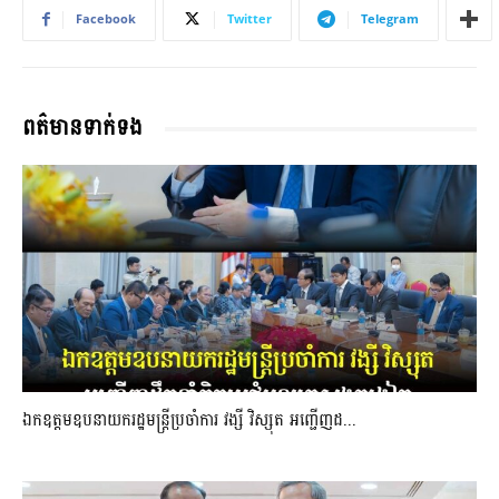
Facebook
Twitter
Telegram
ពត៌មានទាក់ទង
ឯកឧត្តមឧបនាយករដ្ឋមន្រ្តីប្រចាំការ វង្សី វិស្សុត អញ្ជើញដ...