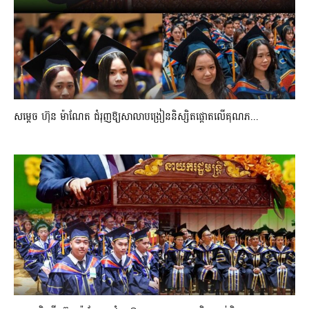
សម្តេច ហ៊ុន ម៉ាណែត ជំរុញឱ្យសាលាបង្រៀននិស្សិតផ្តោតលើគុណភ...