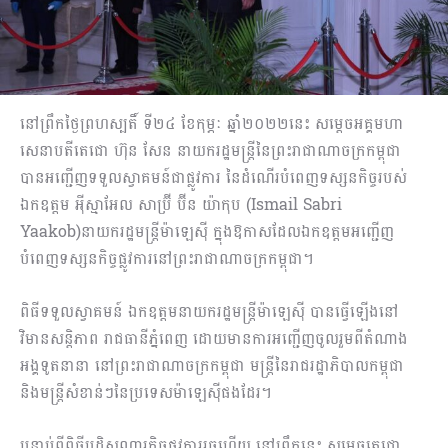
នៅព្រឹកថ្ងៃព្រហស្បតិ៍ ទី២៤ ខែកុម្ភៈ ឆ្នាំ២០២២នេះ សម្តេចអគ្គមហា
សេនាបតីតេជោ ហ៊ុន សែន នាយករដ្ឋមន្ត្រីនៃព្រះរាជាណាចក្រកម្ពុជា
បានអញ្ជើញទទួលស្វាគមន៍ជាផ្លូវការ នៃដំណើរបំពេញទស្សនកិច្ចរបស់
ឯកឧត្តម អ៉ីស្មាអែល សាប្រ៊ី ប៊ីន យ៉ាកុប (Ismail Sabri
Yaakob)នាយករដ្ឋមន្ត្រីម៉ាឡេស៊ី ក្នុងឱកាសដែលឯកឧត្តមអញ្ជើញ
បំពេញទស្សនកិច្ចផ្លូវការនៅព្រះរាជាណាចក្រកម្ពុជា។
ពិធីទទួលស្វាគមន៍ ឯកឧត្តមនាយករដ្ឋមន្ត្រីម៉ាឡេស៊ី បានធ្វើឡើងនៅ
វិមានសន្តិភាព រាជធានីភ្នំពេញ ដោយមានការអញ្ជើញចូលរួមពីតំណាង
អង្គទូតនានា នៅព្រះរាជាណាចក្រកម្ពុជា មន្ត្រីនៃរាជរដ្ឋាភិបាលកម្ពុជា
និងមន្ត្រីសំខាន់ៗនៃប្រទេសម៉ាឡេស៊ីផងដែរ។
បន្ទាប់ពីពិធីបដិសណ្ឋារកិច្ចផ្លូវការរួចហើយ នៅព្រឹកនេះ សម្ដេចតេជោ