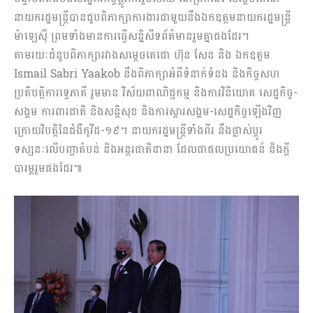
នាយករដ្ឋមន្ត្រីបានជួបពិភាក្សាការងារជាមួយនឹងឯកឧត្តមនាយករដ្ឋមន្ត្រី
ម៉ាឡេស៊ី ព្រមទាំងមានការធ្វើសន្និសីទព័ត៌មានរួមគ្នាផងដែរ។
តាមរយៈជំនួបពិភាក្សារវាងសម្ដេចតេជោ ហ៊ុន សែន និង ឯកឧត្តម
Ismail Sabri Yaakob នឹងពិភាក្សាអំពីទំនាក់ទំនង និងកិច្ចសហ
ប្រតិបត្តិការទ្វេភាគី រួមមាន វិស័យពាណិជ្ជកម្ម និងការវិនិយោគ សេដ្ឋកិច្ច-
សង្គម ការពារជាតិ និងសន្តិសុខ និងការស្តារសង្គម-សេដ្ឋកិច្ចឡើងវិញ
ក្រោយវិបត្តិនៃជំងឺកូវីដ-១៩។ នាយករដ្ឋមន្ត្រីទាំងពីរ នឹងផ្លាស់ប្តូរ
ទស្សនៈលើបញ្ហាតំបន់ និងអន្តរជាតិនានា ដែលជាផលប្រយោជន៍ និងក្តី
បារម្ភរួមផងដែរ៕