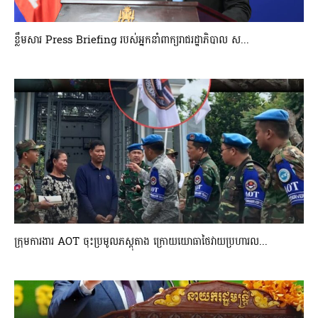
ខ្លឹមសារ Press Briefing របស់អ្នកនាំពាក្យរាជរដ្ឋាភិបាល ស...
ក្រុមការងារ AOT ចុះប្រមូលភស្តុតាង ក្រោយយោធាថៃវាយប្រហារល...