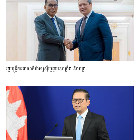
រដ្ឋមន្ត្រីការពារជាតិម៉ាឡេស៊ីប្ដេជ្ញាបន្តពង្រឹង និងពង្រ...