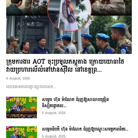
ក្រុមការងារ AOT ចុះប្រមូលភស្តុតាង ក្រោយយោធាថៃ
វាយប្រហារលើលំនៅឋានស៊ីវិល នៅខេត្តព្រ...
6 August, 2026
យោងតាមការបង្ហោះផ្សាយរបស់ក...
សម្តេច ហ៊ុន ម៉ាណែត ជំរុញឱ្យសាលាបង្រៀន
និស្សិតផ្តោតល...
6 August, 2026
សម្តេចធិបតី ហ៊ុន ម៉ាណែត ជំរុញឱ្យបណ្តុះសមត្ថភាពពិតរ...
6 August, 2026