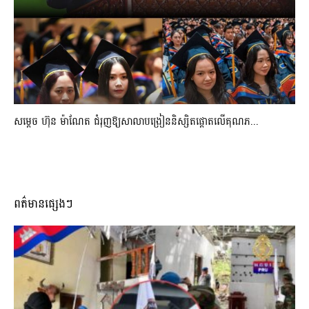
សម្តេច ហ៊ុន ម៉ាណែត ជំរុញឱ្យសាលាបង្រៀននិស្សិតផ្តោតលើគុណភ...
ពត៌មានផ្សេងៗ