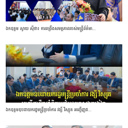
ឯកឧត្តម ស្វាយ ស៊ីថា៖ ការពង្រឹងសមត្ថភាពរបស់មន្ត្រីព័ត៌មា...
ឯកឧត្តមឧបនាយករដ្ឋមន្រ្តីប្រចាំការ វង្សី វិស្សុត អញ្ជើញដ...