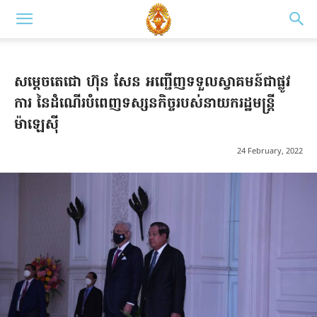
សម្តេចតេជោ ហ៊ុន សែន អញ្ជើញទទួលស្វាគមន៍ជាផ្លូវ
ការ នៃដំណើរបំពេញទស្សនកិច្ចរបស់នាយករដ្ឋមន្ត្រី
ម៉ាឡេស៊ី
24 February, 2022