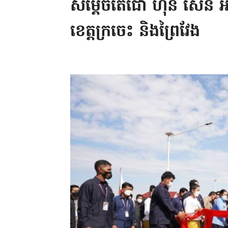
សម្តេចតេជោ ហ៊ុន សែន អញ
ខេត្តក្រចេះ និងព្រៃវែង