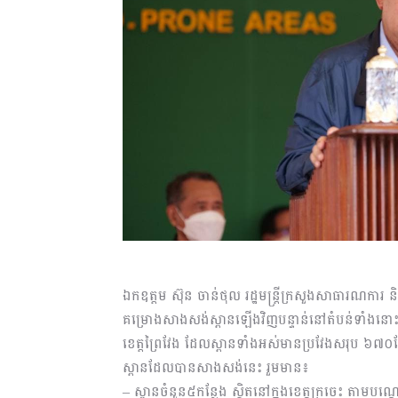
ឯកឧត្តម ស៊ុន ចាន់ថុល រដ្ឋមន្ត្រីក្រសួងសាធារណការ
គម្រោងសាងសង់ស្ពានឡើងវិញបន្ទាន់នៅតំបន់ទាំងនោះដែ
ខេត្តព្រៃវែង ដែលស្ពានទាំងអស់មានប្រវែងសរុប ៦៧០ម៉ែត
ស្ពានដែលបានសាងសង់នេះ រួមមាន៖
– ស្ពានចំនួន៥កន្លែង ស្ថិតនៅក្នុងខេត្តក្រចេះ តាមបណ