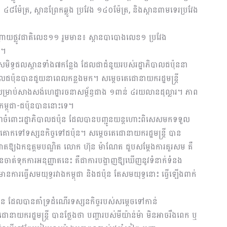
ែង ៤៨ម៉ែត្រ, ស្ពានព្រែកឆ្លូង ប្រវែង ១៤០ម៉ែត្រ, និងស្ពានពាមទេរប្រវែង
មបណ្តោយផ្លូវជាតិលេខ១១ រួមមាន៖ ស្ពានបាបោងលេខ១ ប្រវែង
រ។
ះសមិទ្ធផលស្ពានទាំង៧កន្លែង ដែលជាជំនួយរបស់រដ្ឋាភិបាលជប៉ុននា
ជប៉ុនបានជួយនាពេលកន្លងមក។ សម្តេចតេជោនាយករដ្ឋមន្ត្រី
 សម្រាប់សាងសង់ហេដ្ឋារចនាសម្ព័ន្ធជាង ១ពាន់ ៤រយលានដុល្លារ។ ភាព
ាពកម្ពុជា-ជប៉ុនបាននោះទេ។
ុណចំពោះរដ្ឋាភិបាលជប៉ុន ដែលបានបញ្ជូនយន្តហោះពិសេសមកទទួល
ោកទៅទស្សនកិច្ចទៅជប៉ុន។ សម្តេចតេជោនាយករដ្ឋមន្ត្រី បាន
ញ្ញាតឱ្យឯកឧត្តមបណ្ឌិត លោក ហ៊ុន ម៉ាណែត ជួបសម្តែងការគួរសម គឺ
់ទុកការអនុញ្ញាតនេះ គឺជាការបង្ហាញឱ្យឃើញនូវទំនាក់ទំនង
ានការធ្វើសមយុទ្ធរវាងកម្ពុជា និងជប៉ុន តែសមយុទ្ធនោះ ធ្វើឡើងពាក់
ប៉ុន ដែលបានគាំទ្រដំណើរទស្សនកិច្ចរបស់សម្តេចទៅកាន់
ោនាយករដ្ឋមន្ត្រី បានថ្លែងថា បញ្ហារបស់មីយ៉ាន់ម៉ា មិនអាចរឹងពេក ឬ