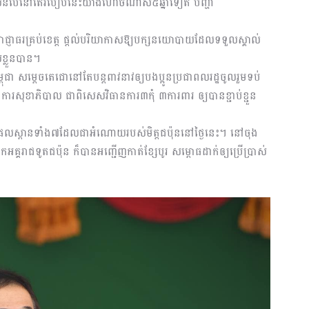
ិនបើនៅតែរបៀបនេះយ៉ាងហោចណាស់៥ឆ្នាំទៀត បញ្ហា
ាជ្ញាធរគ្រប់ខេត្ត ផ្តល់បរិយាកាសឱ្យបក្សនយោបាយដែលទទួលស្គាល់
ខ្លួនបាន។
ពុជា សម្ដេចតេជោនៅតែបន្តពាវនាវឲ្យបងប្អូនប្រជាពលរដ្ឋចូលរួមទប់
ធានការសុខាភិបាល ជាពិសេសវិធានការ៣កុំ ៣ការពារ ឲ្យបានខ្ជាប់ខ្ជួន
ផលស្ពានទាំង៧ដែលជាអំណោយរបស់មិត្តជប៉ុននៅថ្ងៃនេះ។ នៅចុង
អគ្គរាជទូតជប៉ុន ក៏បានអញ្ជើញកាត់ខ្សែបូរ សម្ពោធដាក់ឲ្យប្រើប្រាស់