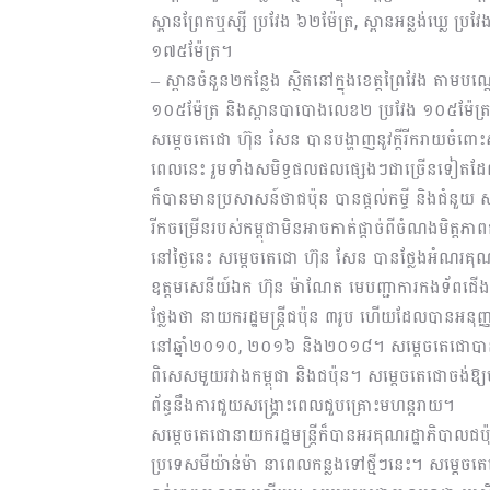
ស្ពានព្រែកឬស្សី ប្រវែង ៦២ម៉ែត្រ, ស្ពានអន្លង់ឃ្លេ ប្រវ
១៧៥ម៉ែត្រ។
– ស្ពានចំនួន២កន្លែង ស្ថិតនៅក្នុងខេត្តព្រៃវែង តា
១០៥ម៉ែត្រ និងស្ពានបាបោងលេខ២ ប្រវែង ១០៥ម៉ែត្
សម្តេចតេជោ ហ៊ុន សែន បានបង្ហាញនូវក្តីរីករាយចំពោ
ពេលនេះ រួមទាំងសមិទ្ធផលផលផ្សេងៗជាច្រើនទៀតដែល
ក៏បានមានប្រសាសន៍ថាជប៉ុន បានផ្តល់កម្ចី និងជំនួយ
រីកចម្រើនរបស់កម្ពុជាមិនអាចកាត់ផ្ដាច់ពីចំណងមិត្តភ
នៅថ្ងៃនេះ សម្តេចតេជោ ហ៊ុន សែន បានថ្លែងអំណរគ
ឧត្តមសេនីយ៍ឯក ហ៊ុន ម៉ាណែត មេបញ្ជាការកងទ័ពជើងគ
ថ្លែងថា នាយករដ្ឋមន្ត្រីជប៉ុន ៣រូប ហើយដែលបានអនុ
នៅឆ្នាំ២០១០, ២០១៦ និង២០១៨។ សម្តេចតេជោបានចាត
ពិសេសមួយរវាងកម្ពុជា និងជប៉ុន។​ សម្តេចតេជោចង់ឱ្យម
ព័ន្ធនឹងការជួយសង្គ្រោះពេលជួបគ្រោះមហន្តរាយ។
សម្តេចតេជោនាយករដ្ឋមន្ត្រីក៏បានអរគុណរដ្ឋាភិបាលជ
ប្រទេសមីយ៉ាន់ម៉ា នាពេលកន្លងទៅថ្មីៗនេះ។ សម្តេចតេជ