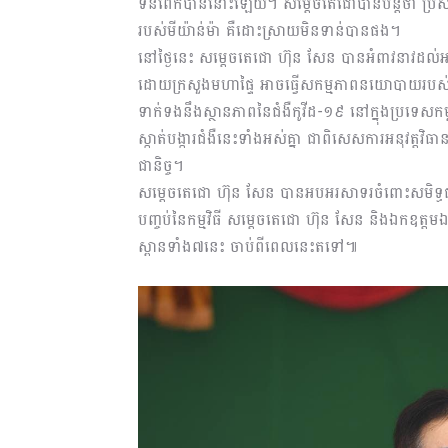
ទន់ពេកបាននោះឡើយ។ សម្តេចតេជោបានបន្តថា ប្រស
របស់មីយ៉ាន់ម៉ា គឺដោះស្រាយមិនទាន់បានផង។
នៅថ្ងៃនេះ សម្តេចតេជោ ហ៊ុន សែន បានអំពាវនាវដល់អ
ដោយក្រសួងមហាផ្ទៃ អាចធ្វើសកម្មភាពនយោបាយរបស់
ទាក់ទងនឹងស្ថានភាពនៃជំងឺកូវីដ-១៩ នៅក្នុងប្រទេសកម្
ស្កាត់បង្ការជំងឺនេះទាំងអស់គ្នា ជាពិសេសការអនុវត្តវិ
ជានិច្ច។
សម្តេចតេជោ ហ៊ុន សែន បានអបអរសាទរចំពោះសមិទ្ធ
បញ្ចប់នៃកម្មវិធី សម្ដេចតេជោ ហ៊ុន សែន និងឯកឧត្តមឯក
ស្ពានទាំង៧នេះ ចាប់ពីពេលនេះតទៅ៕