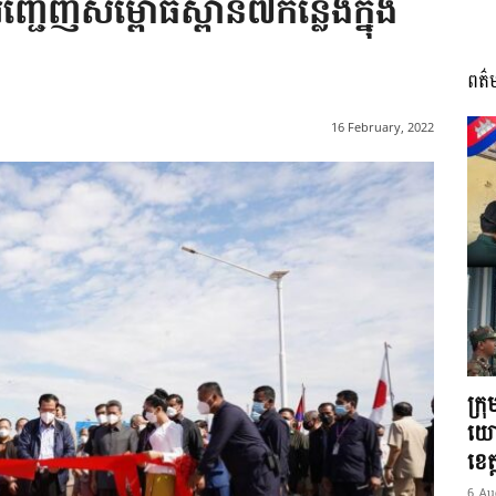
្ជើញសម្ពោធស្ពាន៧កន្លែងក្នុង
ពត៌
I
16 February, 2022
អង្គ
ភាព​
ក្រ
យោ
ខេត្
6 Au