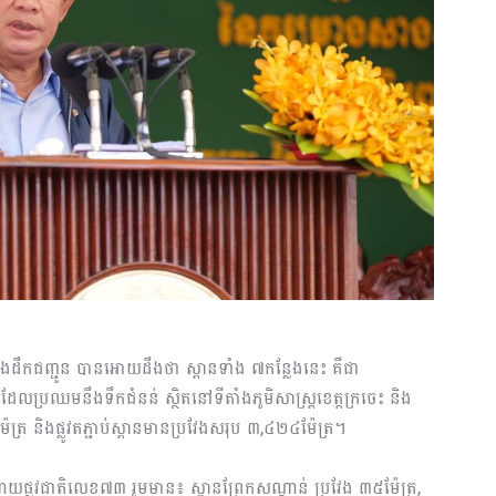
 និងដឹកជញ្ជូន បានអោយដឹងថា ស្ពានទាំង ៧កន្លែងនេះ គឺជា
លប្រឈមនឹងទឹកជំនន់ ស្ថិតនៅទីតាំងភូមិសាស្រ្តខេត្តក្រចេះ និង
្រ និងផ្លូវតភ្ជាប់ស្ពានមានប្រវែងសរុប​ ៣,៤២៤ម៉ែត្រ។
្តោយផ្លូវជាតិលេខ៧៣ រួមមាន៖ ស្ពានព្រែកសណ្តាន់ ប្រវែង ៣៥ម៉ែត្រ,