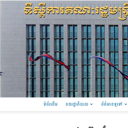
ទំព័រដើម
រាជរដ្ឋាភិបាល
ព័ត៌មានទូទៅ