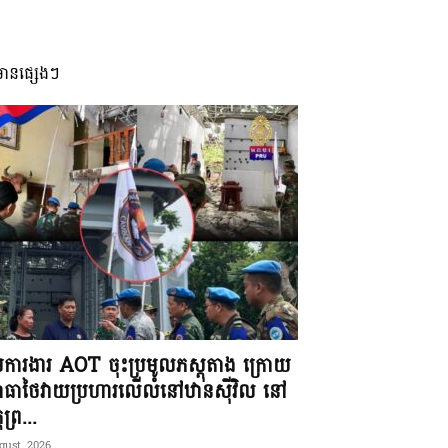
មានផ្សេងៗ
ុមការងារ AOT ចុះប្រមូលភស្តុតាង ក្រោយ
ធាថៃវាយប្រហារលើលំនៅឋានស៊ីវិល នៅ
តព្រ...
gust, 2026