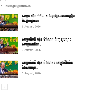
ាមការបង្ហោះផ្សាយរបស់ក...
សម្តេច ហ៊ុន ម៉ាណែត ជំរុញឱ្យសាលាបង្រៀន
និស្សិតផ្តោតល...
6 August, 2026
សម្តេចធិបតី ហ៊ុន ម៉ាណែត ជំរុញឱ្យបណ្តុះ
សមត្ថភាពពិតរ...
6 August, 2026
សម្តេចធិបតី ហ៊ុន ម៉ាណែត៖ នៅក្នុងជីវិតពិត
និងសមរភូម...
6 August, 2026