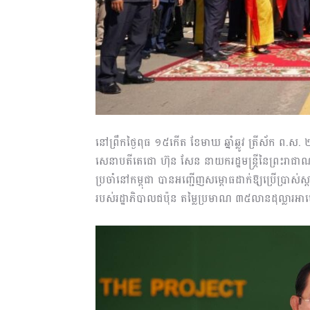
នៅព្រឹកថ្ងៃពុធ ១៥កើត ខែមាឃ ឆ្នាំឆ្លូវ ត្រីស័ក ព.ស. 
សេនាបតីតេជោ ហ៊ុន សែន នាយករដ្ឋមន្ត្រីនៃព្រះរាជាណាច
ប្រចាំនៅកម្ពុជា បានអញ្ជើញសម្ពោធដាក់ឱ្យប្រើប្រាស់ស
របស់រដ្ឋាភិបាលជប៉ុន តម្លៃប្រមាណ ៣៥លានដុល្លារអា