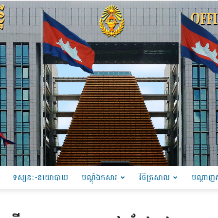
ទស្សនៈ-នយោបាយ
បណ្ដុំឯកសារ
វិចិត្រសាល
បណ្តាញស
PRU