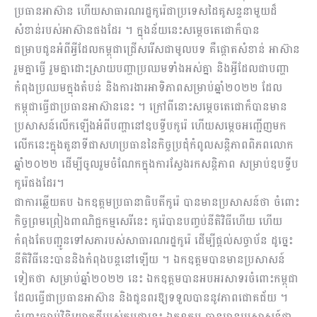
ប្រធានអាស៊ាន ហើយសាធារណរដ្ឋកូរ៉េជាប្រទេសដៃគូសន្ទនាមួយដ៏
សំខាន់របស់អាស៊ានផងដែរ ។ ក្នុងន័យនេះសម្តេចតេជោក៏បាន
ជម្រាបជូនអំពីអ្វីដែលកម្ពុជាជ្រើសរើសជាមូលបទ គឺផ្តោតសំខាន់ អាស៊ាន
រួមគ្នាធ្វើ រួមគ្នាដោះស្រាយបញ្ហាប្រឈមទាំងអស់គ្នា និងអ្វីដែលជាបញ្ហា
កំពុងប្រឈមក្នុងតំបន់ និងការងារអាទិភាពសម្រាប់ឆ្នាំ២០២២ ដែល
កម្ពុជាធ្វើជាប្រធានអាស៊ាននេះ ។ ក្រៅពីនោះសម្តេចតេជោក៏បានមាន
ប្រសាសន៍លើកឡើងអំពីបញ្ហានៅឧបទ្វីបកូរ៉េ ហើយសម្ដេចអញ្ជើញមក
លើកនេះក្នុងតួនាទីជាសហប្រធាននៃកិច្ចប្រជុំកំពូលសន្តិភាពពិភពលោក
ឆ្នាំ២០២២ ដើម្បីចូលរួមចំណែកក្នុងការស្វែងរកសន្តិភាព សម្រាប់ឧបទ្វីប
កូរ៉េផងដែរ។
ជាការឆ្លើយតប ឯកឧត្តមប្រធានាធិបតីកូរ៉េ បានមានប្រសាសន៍ថា ចំពោះ
កិច្ចព្រមព្រៀងពាណិជ្ជកម្មសេរីនេះ កូរ៉េបានបញ្ចប់នីតិវិធីហើយ ហើយ
កំពុងតែបញ្ជូនទៅសភារបស់សាធារណរដ្ឋកូរ៉េ ដើម្បីផ្ដល់សច្ចាប័ន ដូច្នេះ
នីតិវិធីនេះបាននិងកំពុងបន្តនៅឡើយ ។ ឯកឧត្តមបានមានប្រសាសន៍
ទៀតថា សម្រាប់ឆ្នាំ២០២២ នេះ ឯកឧត្តមបានអបអរសាទរចំពោះកម្ពុជា
ដែលធ្វើជាប្រធានអាស៊ាន និងជូនពរឱ្យទទួលបាននូវភាពជោគជ័យ ។
ចំពោះច្បាប់វិនិយោគថ្មីរបស់កម្ពុជានេះ ឯកឧត្តម បានមានប្រសាសន៍ថា