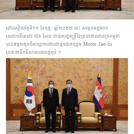
នៅរសៀលថ្ងៃទី១១ ខែកុម្ភៈ ឆ្នាំ២០២២ នេះ សម្ដេចអគ្គមហា
សេនាបតីតេជោ ហ៊ុន សែន នាយករដ្ឋមន្ត្រីនៃព្រះរាជាណាចក្រកម្ពុជា
បានទទួលជួបពិភាក្សាការងារជាមួយឯកឧត្តម Moon Jae-In
ប្រធានាធិបតីសាធារណរដ្ឋកូរ៉េ ។