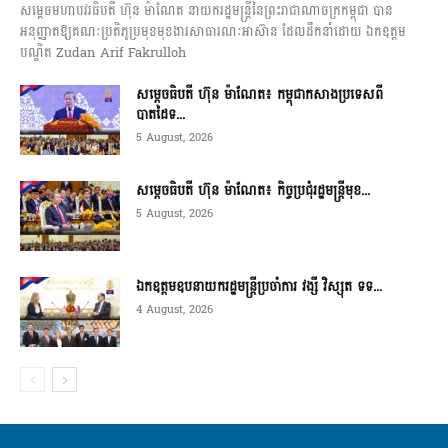
សម្តេចមហាបវរធិបតី ហ៊ុន ម៉ាណែត នាយករដ្ឋមន្ត្រីនៃព្រះរាជាណាចក្រកម្ពុជា បាន
អនុញ្ញាតឱ្យគណៈប្រតិភូប្រមុខមុខងារសាធារណៈអាស៊ាន ដែលដឹកនាំដោយ ឯកឧត្តម
បណ្ឌិត Zudan Arif Fakrulloh
សម្ដេចធិបតី ហ៊ុន ម៉ាណែត៖ កម្ពុជាកសាងប្រទេសពី
បាតដៃទ...
5 August, 2026
សម្ដេចធិបតី ហ៊ុន ម៉ាណែត៖ កិច្ចប្រជុំរដ្ឋមន្ត្រីមុខ...
5 August, 2026
ឯកឧត្តមឧបនាយករដ្ឋមន្ត្រីប្រចាំការ វង្សី វិស្សុត ទទ...
4 August, 2026