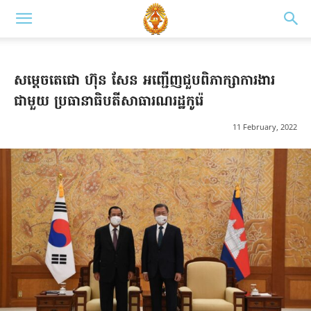
សម្តេចតេជោ ហ៊ុន សែន អញ្ជើញជួបពិភាក្សាការងារ
ជាមួយ ប្រធានាធិបតីសាធារណរដ្ឋកូរ៉េ
11 February, 2022