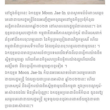
នៅក្នុងជំនួបនេះ ឯកឧត្តម Moon Jae-In បានស្វាគមន៍ចំពោះសម្ដេច
តេជោនាយករដ្ឋមន្ត្រីដែលអញ្ជើញមកចូលរួមនៅក្នុងកិច្ចប្រជុំកំពូល
សន្តិភាពពិភពលោកឆ្នាំ២០២៣ នៅសាធារណរដ្ឋកូរ៉េនាពេលនេះ។ ឯក
ឧត្តមបានគូសបញ្ជាក់ថា កម្ពុជាគឺជាអតិភាពសម្រាប់កូរ៉េ ជាពិសេសពាក់
ព័ន្ធទៅនឹងការចុះហត្ថលេខា នៃកិច្ចព្រមព្រៀងពាណិជ្ជកម្មសេរី ហើយ
កម្ពុជាគឺជាប្រទេសទី១ហើយ ដែលកូរ៉េបានចុះហត្ថលេខាជាមួយនេះ ។
ឯកឧត្តមបានមានប្រសាសន៍ថាប្រទេសយើងទាំងពីរបានធ្វើការយ៉ាងជិត
ស្និទ្ធជាមួយគ្នា ហើយក៏មានកិច្ចសហប្រតិបត្តិការយ៉ាងល្អហើយយើង
សង្ឃឹមថា នឹងបន្តធ្វើការជាមួយគ្នាបន្តទៀត ។
ឯកឧត្តម Moon Jae-In ក៏បានអបអរសាទរចំពោះសម្ដេចតេជោ
នាយករដ្ឋមន្ត្រី ដែលក្លាយជាប្រធានអាស៊ាន ឆ្នាំ២០២២នេះ ហើយ
ប្រទេសកូរ៉េ នឹងធ្វើការយ៉ាងជិតស្និទ្ធជាមួយនឹងកម្ពុជា ក្នុងក្របខណ្ឌកូរ៉េ-
អាស៊ានផងដែរ មិនត្រឹមប៉ុណ្ណោះ ឯកឧត្តមប្រធានាធិបតីក៏បាន ជូនពរឱ្យ
សម្ដេចតេជោនាយករដ្ឋមន្ត្រី ឲ្យទទួលបាននូវភាពជោគជ័យក្នុងនាមជា
ប្រធានអាស៊ាននេះ។