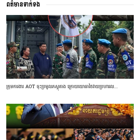
ពត៌មានទាក់ទង
ក្រុមការងារ AOT ចុះប្រមូលភស្តុតាង ក្រោយយោធាថៃវាយប្រហារល...