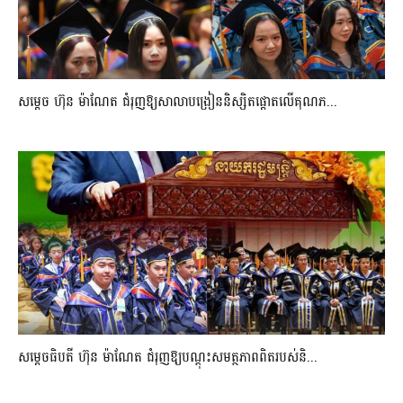
សម្តេច ហ៊ុន ម៉ាណែត ជំរុញឱ្យសាលាបង្រៀននិស្សិតផ្តោតលើគុណភ...
សម្តេចធិបតី ហ៊ុន ម៉ាណែត ជំរុញឱ្យបណ្តុះសមត្ថភាពពិតរបស់និ...