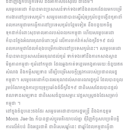
ជំនាញផ្នែកបច្ចេកទេស និងអាកាសចរស៊ីវិល ជាដើម។
សម្ដេចតេជោ ក៏បានមានប្រសាសន៍ទាក់ទងទៅនិងពលករដែលមកបម្រើ
ការងារនៅប្រទេសកូរ៉េ។ សម្ដេចតេជោបានស្នើសុំឲ្យកូរ៉េបន្តបង្កើនកូតានាំ
ពលករកម្ពុជាមកធ្វើការនៅប្រទេសកូរ៉េបន្ថែមទៀត នឹងបន្តយកចិត្ត
ទុកដាក់ចំពោះសុខមាលភាពរបស់ពលករកម្ពុជា ហើយសម្តេចតេជោ
ក៏បានថ្លែងអំណរគុណចំពោះកូរ៉េ លើការចាក់វ៉ាក់សាំងកូវីដ១៩ ដល់
ពលករកម្ពុជាដែលកំពុងបម្រើការងារនៅប្រទេសកូរ៉េនេះ។ សម្ដេចតេជោ
ក៏បានមានប្រសាសន៍អរគុណដល់កូរ៉េ ទាក់ទងទៅនឹងការកសាងស្ពាន
មិត្តភាពកម្ពុជា-កូរ៉េនៅកម្ពុជា ដែលឆ្លងកាត់ទន្លេមេគង្គតាមរយៈជំនួយឥត
សំណង និងកម្ចីសម្បទាន ដើម្បីបម្រើសេចក្តីត្រូវការរបស់ប្រជាពលរដ្ឋ
កម្ពុជា។ សម្ដេចតេជោក៏បានអរគុណដល់សាធារណរដ្ឋកូរ៉េ ដែលបានចូល
រួមចំណែកក្នុងការប្រយុទ្ធប្រឆាំងជំងឺកូវីដ១៩ ជាពិសេសដែលបានផ្ដល់
ឥណទានសម្បទាន ជាពិសេសជំនួយសម្ភារៈវេជ្ជសាស្រ្តផងដែរសម្រាប់
កម្ពុជា ។
នៅក្នុងជំនួបនេះផងដែរ សម្តេចតេជោនាយករដ្ឋមន្ត្រី និងឯកឧត្តម
Moon Jae-In ក៏បានផ្លាស់ប្ដូរមតិយោបល់គ្នា ជុំវិញកិច្ចសហប្រតិបត្តិ
ការលើតំបន់ និងអន្តរជាតិ ជាពិសេសឆ្នាំនេះ ជាឆ្នាំដែលកម្ពុជាធ្វើជា