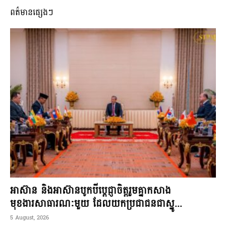
ពត៌មានផ្សេងៗ
អាស៊ាន និងអាស៊ានបូកបីប្តេជ្ញាចិត្តរួមគ្នាកសាង
មុខងារសាធារណៈមួយ ដែលយកប្រជាជនជាស្នូ...
5 August, 2026