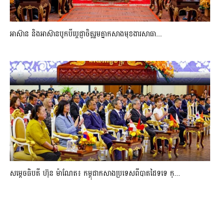
អាស៊ាន និងអាស៊ានបូកបីប្តេជ្ញាចិត្តរួមគ្នាកសាងមុខងារសាធា...
សម្ដេចធិបតី ហ៊ុន ម៉ាណែត៖ កម្ពុជាកសាងប្រទេសពីបាតដៃទទេ ក្...