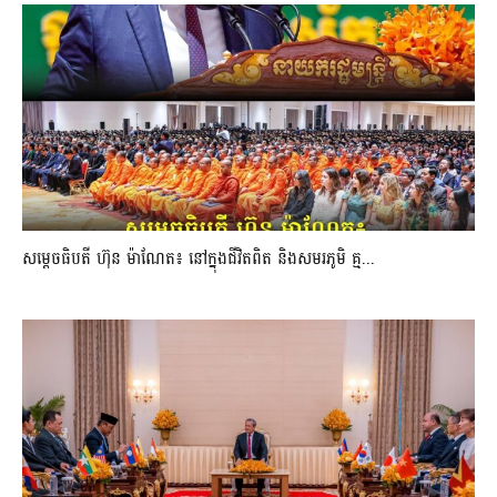
សម្តេចធិបតី ហ៊ុន ម៉ាណែត៖ នៅក្នុងជីវិតពិត និងសមរភូមិ គ្ម...