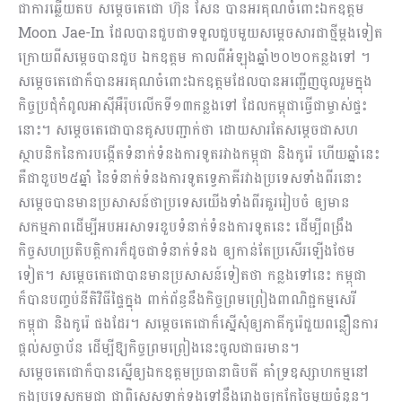
ជាការឆ្លើយតប សម្ដេចតេជោ ហ៊ុន សែន បានអរគុណចំពោះឯកឧត្តម
Moon Jae-In ដែលបានជួបជាទទួលជួបមួយសម្ដេចសារជាថ្មីម្ដងទៀត
ក្រោយពីសម្ដេចបានជួប ឯកឧត្តម កាលពីអំឡុងឆ្នាំ២០២០កន្លងទៅ ។
សម្ដេចតេជោក៏បានអរគុណចំពោះឯកឧត្តមដែលបានអញ្ជើញចូលរួមក្នុង
កិច្ចប្រជុំកំពូលអាស៊ីអឺរ៉ុបលើកទី១៣កន្លងទៅ ដែលកម្ពុជាធ្វើជាម្ចាស់ផ្ទះ
នោះ។ សម្ដេចតេជោបានគូសបញ្ជាក់ថា ដោយសារតែសម្ដេចជាសហ
ស្ថាបនិកនៃការបង្កើតទំនាក់ទំនងការទូតរវាងកម្ពុជា និងកូរ៉េ ហើយឆ្នាំនេះ
គឺជាខួប២៥ឆ្នាំ នៃទំនាក់ទំនងការទូតទ្វេភាគីរវាងប្រទេសទាំងពីរនោះ
សម្ដេចបានមានប្រសាសន៍ថាប្រទេសយើងទាំងពីរគួររៀបចំ ឲ្យមាន
សកម្មភាពដើម្បីអបអរសាទរខួបទំនាក់ទំនងការទូតនេះ ដើម្បីពង្រឹង
កិច្ចសហប្រតិបត្តិការក៏ដូចជាទំនាក់ទំនង ឲ្យកាន់តែប្រសើរឡើងថែម
ទៀត។ សម្ដេចតេជោបានមានប្រសាសន៍ទៀតថា កន្លងទៅនេះ កម្ពុជា
ក៏បានបញ្ចប់នីតិវិធីផ្ទៃក្នុង ពាក់ព័ន្ធនឹងកិច្ចព្រមព្រៀងពាណិជ្ជកម្មសេរី
កម្ពុជា និងកូរ៉េ ផងដែរ។ សម្ដេចតេជោក៏ស្នើសុំឲ្យភាគីកូរ៉េជួយពន្លឿនការ
ផ្ដល់សច្ចាប័ន ដើម្បីឱ្យកិច្ចព្រមព្រៀងនេះចូលជាធរមាន។
សម្ដេចតេជោក៏បានស្នើឲ្យឯកឧត្តមប្រធានាធិបតី គាំទ្រឧស្សាហកម្មនៅ
ក្នុងប្រទេសកម្ពុជា ជាពិសេសទាក់ទងទៅនឹងរោងចក្រកែច្នៃមួយចំនួន។