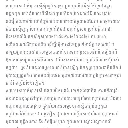
សម្ដេចតេជោក៏បានស្នើសុំឲ្យឯកឧត្តមប្រធានាធិបតីកូរ៉េគាំទ្រដល់រូប
មន្ត១បូក មានន័យថាបើសិនជាក្រុមហ៊ុនកូរ៉េមានការវិនិយោគនៅថៃ
និងវៀតណាមក៏អាចបន្ថែមការវិនិយោគនៅកម្ពុជាផងដែរ។ សម្ដេចតេជោ
ក៏បានស្នើឲ្យកូរ៉េមានការគាំទ្រ ក៏ដូចជាមានកិច្ចសហប្រតិបត្តិការ ជា
ពិសេសលើផ្នែកកសិឧស្សាហកម្ម និងការកែច្នៃផលិតផល ដូចជា
ផលិតផលកសិកម្មជាដើម ដើម្បីធ្វើការនាំចេញទៅកាន់ប្រទេសកូរ៉េ ។
ជាមួយគ្នានោះផងដែរសម្តេចតេជោក៏បានមានប្រសាសន៍លើកឡើងអំពី
ឱកាសល្អសម្រាប់អ្នកវិនិយោគ ជាពិសេសតាមរយៈច្បាប់វិនិយោគថ្មីរបស់
កម្ពុជា។ ក្នុងន័យនេះសម្តេចតេជោក៏បានស្នើឲ្យឯកឧត្តមប្រធានាធិបតីកូរ៉េ
ជួយជំរុញអ្នកវិនិយោគទុនពីប្រទេសកូរ៉េមកវិនិយោគនៅក្នុងប្រទេសកម្ពុជា
កាន់តែច្រើនថែមទៀត។
សម្ដេចតេជោក៏បានស្នើបន្ថែមទៀតផងដែរទាក់ទងទៅនឹង ការអភិវឌ្ឍន៍
ធនធានមនុស្សនៅប្រទេសកម្ពុជាតាមរយៈការផ្ដល់អាហារូបករណ៍ និងការ
បណ្ដុះបណ្ដាលផ្សេងៗ ក្នុងន័យនេះសម្ដេចបានស្នើឲ្យកូរ៉េបន្តជួយ
កម្ពុជាលើវិស័យនេះជាបន្តទៀត ដូចជាការបង្កើនការផ្ដល់អាហារូបករណ៍
ជូនដល់មន្ត្រីរាជការ និងនិស្សិតកម្ពុជា ដូចជាការបណ្ដុះបណ្ដាលលើ