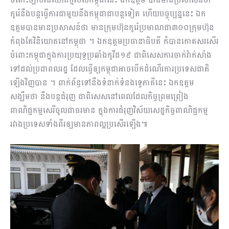
កូរ៉េនឹងបន្តធ្វើការជាមួយនឹងកម្ពុជាជាបន្តទៀត ហើយបច្ចុប្បន្ននេះ ឯក
ឧត្តមបានមានប្រសាសន៍ថា មានក្រុមហ៊ុនកូរ៉េប្រមាណជា៣០០ក្រុមហ៊ុន
កំពុងតែវិនិយោគនៅកម្ពុជា ។ ឯកឧត្តមប្រធានាធិបតី ក៏បានកោតសរសើរ
ចំពោះកម្ពុជាក្នុងការប្រយុទ្ធប្រឆាំងកូវីដ១៩ ជាពិសេសការចាក់វ៉ាក់សាំង
ទៅដល់ប្រជាពលរដ្ឋ ដែលធ្វើឲ្យកម្ពុជាអាចបើកដំណើរការប្រទេសជាតិ
ឡើងវិញបាន ។ ពាក់ព័ន្ធទៅនឹងទំនាក់ទំនងទ្វេភាគីនេះ ឯកឧត្តម
សង្ឃឹមថា នឹងបន្តជំរុញ ជាពិសេសនៅពេលដែលកិច្ចព្រមព្រៀង
ពាណិជ្ជកម្មសេរីចូលជាធរមាន ក្នុងការជំរុញវិស័យសេដ្ឋកិច្ចពាណិជ្ជកម្ម
រវាងប្រទេសទាំងពីរឲ្យមានភាពល្អប្រសើរឡើង៕